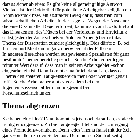
daraus sicher ableiten: Es gibt keine allgemeingültige Antwort.
Vielfach ist der Doktortitel für potentielle Arbeitgeber lediglich ein
Schmuckstück bzw. ein abstrakter Beleg dafür, dass man zum
wissenschaftlichen Arbeiten in der Lage ist. Wegen der Ausdauer,
die eine Diss in aller Regel erfordert, kann man vom Doktortitel auf
das Engagement des Trägers bei der Verfolgung und Erreichung
selbstgesteckter Ziele schließen. Solchen Arbeitgebern ist das
Thema der Dissertation zumeist gleichgültig. Dies dürfte z. B. bei
Juristen und Meidzinern ganz überwiegend der Fall sein.
In anderen Bereichen werden ausgewiesene Spezialisten für ganz
bestimmte Themenbereiche gesucht. Solche Arbeitgeber legen
mitunter Wert darauf, dass man in seinem Arbeitsgebiet »schon
eingearbeitet« ist. Dann kommt es natürlich darauf an, dass das
Thema den späteren Tätigkeitsbereich mehr oder weniger genau
trifft. Solche Arbeitgeber gibt es vor allem bei den
Ingenieurwissenschaftlern und insgesamt bei
Forschungseinrichtungen.
Thema abgrenzen
Sie haben eine Idee? Dann kommt es jetzt noch darauf an, es gleich
richtig einzugrenzen: Zu breit angelegte Titel sind der Untergang
eines Promotionsvorhabens. Denn jedes Thema franst mit der Zeit
ganz von allein zu den Seiten aus. Dem müssen Sie frühzeitig