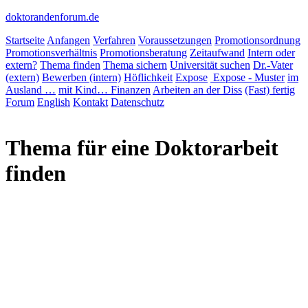
doktorandenforum.de
Startseite
Anfangen
Verfahren
Voraussetzungen
Promotionsordnung
Promotionsverhältnis
Promotionsberatung
Zeitaufwand
Intern oder
extern?
Thema finden
Thema sichern
Universität suchen
Dr.-Vater
(extern)
Bewerben (intern)
Höflichkeit
Expose
Expose - Muster
im
Ausland …
mit Kind…
Finanzen
Arbeiten an der Diss
(Fast) fertig
Forum
English
Kontakt
Datenschutz
Thema für eine Doktorarbeit
finden