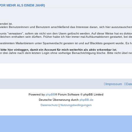
OR MEHR ALS EINEM JAHR)
ndet ist.
ei vielen Benutzerinnen und Benutzern anschließend das Interesse daran, sich hier auszutauschen
ounts "verwaisen", sofern sie nicht von den Usern gelöscht werden. Auf diese Weise hat es dokt
ileichen enthalten sein dürften. Früher habe ich hier immer mal Aufräumaktionen gestartet, bei 
 bestimmten Mailanbietern unter Spamverdacht geraten ist und auf Blacklists gesperrt wurde. Es
itte hier einloggen, damit ein Account für mich weiterhin als aktiv erkennbar ist.
er drei Jahre nach dem letzten Login ohne vorherige Benachrichtigung lösche. Bitte nicht übel ne
Impressum
Dat
Powered by
phpBB
® Forum Software © phpBB Limited
Deutsche Übersetzung durch
phpBB.de
Datenschutz
|
Nutzungsbedingungen