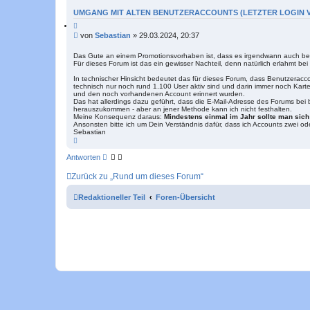
c
n
h
t
UMGANG MIT ALTEN BENUTZERACCOUNTS (LETZTER LOGIN V
e
a
Z
k
i
t
B
von
Sebastian
»
29.03.2024, 20:37
t
d
e
i
a
i
e
Das Gute an einem Promotionsvorhaben ist, dass es irgendwann auch bee
t
r
Für dieses Forum ist das ein gewisser Nachteil, denn natürlich erlahmt b
t
e
e
n
r
n
In technischer Hinsicht bedeutet das für dieses Forum, dass Benutzeracc
v
a
technisch nur noch rund 1.100 User aktiv sind und darin immer noch Karte
o
g
und den noch vorhandenen Account erinnert wurden.
n
Das hat allerdings dazu geführt, dass die E-Mail-Adresse des Forums bei
S
herauszukommen - aber an jener Methode kann ich nicht festhalten.
e
Meine Konsequenz daraus:
Mindestens einmal im Jahr sollte man sich b
b
Ansonsten bitte ich um Dein Verständnis dafür, dass ich Accounts zwei od
a
Sebastian
s
N
t
a
i
c
a
Antworten
h
n
o
Zurück zu „Rund um dieses Forum“
b
e
n
Redaktioneller Teil
Foren-Übersicht