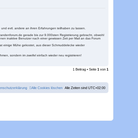
 und evtl. andere an ihren Erfahrungen teilhaben zu lassen.
orandenforum.de gerade bis zur 9.000sten Registrierung gebracht, obwohl
denen inaktive Benutzer nach einer gewissen Zeit per Mail an das Forum
 hat einige Mühe gekostet, aus dieser Schmuddelecke wieder
hmen, sondern im zweifel einfach wieder neu registrieren!
1 Beitrag • Seite
1
von
1
enschutzerklärung
Alle Cookies löschen
Alle Zeiten sind
UTC+02:00