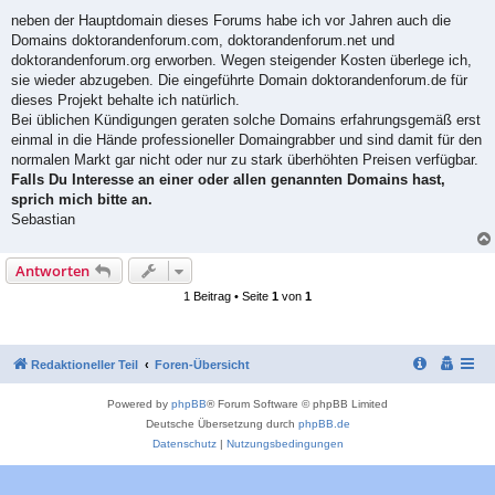
r
a
neben der Hauptdomain dieses Forums habe ich vor Jahren auch die
g
Domains doktorandenforum.com, doktorandenforum.net und
doktorandenforum.org erworben. Wegen steigender Kosten überlege ich,
sie wieder abzugeben. Die eingeführte Domain doktorandenforum.de für
dieses Projekt behalte ich natürlich.
Bei üblichen Kündigungen geraten solche Domains erfahrungsgemäß erst
einmal in die Hände professioneller Domaingrabber und sind damit für den
normalen Markt gar nicht oder nur zu stark überhöhten Preisen verfügbar.
Falls Du Interesse an einer oder allen genannten Domains hast,
sprich mich bitte an.
Sebastian
Antworten
1 Beitrag • Seite
1
von
1
Redaktioneller Teil
Foren-Übersicht
Powered by
phpBB
® Forum Software © phpBB Limited
Deutsche Übersetzung durch
phpBB.de
Datenschutz
|
Nutzungsbedingungen