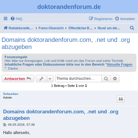
doktorandenforum.de
FAQ
Registrieren
Anmelden
S
Redaktioneller Teil
Foren-Übersicht
Öffentlicher Bereich
Rund um dieses Forum
u
Domains doktorandenforum.com, .net und .org
c
abzugeben
h
Forumsregeln
e
Hier bitte nur Anregungen, Lob und Kritik rund um das Forum und seine Technik.
Inhaltliche Fragen oder Diskussionen bitte nur in den Bereich "
Aktuelle Fragen
"
. Danke.
Suche
Erweiterte
Antworten
1 Beitrag • Seite
1
von
1
Sebastian
Admin
Domains doktorandenforum.com, .net und .org
abzugeben
B
06.05.2026, 07:39
e
i
Hallo allerseits,
t