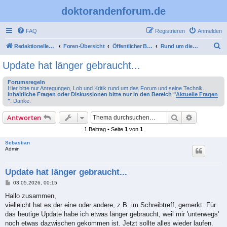
doktorandenforum.de
FAQ
Registrieren
Anmelden
S
Redaktioneller Teil
Foren-Übersicht
Öffentlicher Bereich
Rund um dieses Forum
u
Update hat länger gebraucht...
c
Forumsregeln
h
Hier bitte nur Anregungen, Lob und Kritik rund um das Forum und seine Technik.
Inhaltliche Fragen oder Diskussionen bitte nur in den Bereich "
Aktuelle Fragen
e
"
. Danke.
Suche
Erweiterte
Antworten
1 Beitrag • Seite
1
von
1
Sebastian
Admin
Update hat länger gebraucht...
B
03.05.2026, 00:15
e
i
Hallo zusammen,
t
vielleicht hat es der eine oder andere, z.B. im Schreibtreff, gemerkt: Für
r
a
das heutige Update habe ich etwas länger gebraucht, weil mir 'unterwegs'
g
noch etwas dazwischen gekommen ist. Jetzt sollte alles wieder laufen.