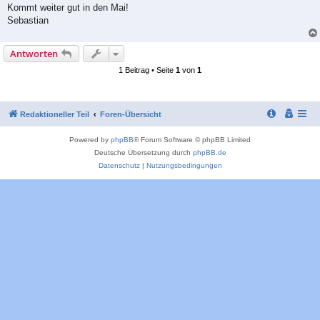
Kommt weiter gut in den Mai!
Sebastian
Antworten
1 Beitrag • Seite
1
von
1
Redaktioneller Teil
Foren-Übersicht
Powered by
phpBB
® Forum Software © phpBB Limited
Deutsche Übersetzung durch
phpBB.de
Datenschutz
|
Nutzungsbedingungen