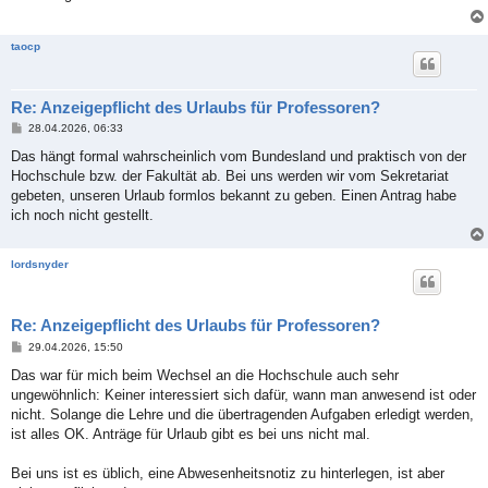
a
g
taocp
Re: Anzeigepflicht des Urlaubs für Professoren?
B
28.04.2026, 06:33
e
i
Das hängt formal wahrscheinlich vom Bundesland und praktisch von der
t
Hochschule bzw. der Fakultät ab. Bei uns werden wir vom Sekretariat
r
a
gebeten, unseren Urlaub formlos bekannt zu geben. Einen Antrag habe
g
ich noch nicht gestellt.
lordsnyder
Re: Anzeigepflicht des Urlaubs für Professoren?
B
29.04.2026, 15:50
e
i
Das war für mich beim Wechsel an die Hochschule auch sehr
t
ungewöhnlich: Keiner interessiert sich dafür, wann man anwesend ist oder
r
a
nicht. Solange die Lehre und die übertragenden Aufgaben erledigt werden,
g
ist alles OK. Anträge für Urlaub gibt es bei uns nicht mal.
Bei uns ist es üblich, eine Abwesenheitsnotiz zu hinterlegen, ist aber