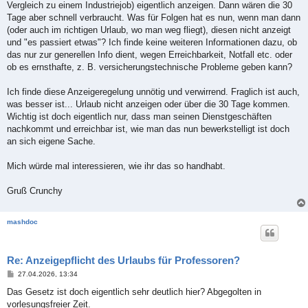
Vergleich zu einem Industriejob) eigentlich anzeigen. Dann wären die 30
Tage aber schnell verbraucht. Was für Folgen hat es nun, wenn man dann
(oder auch im richtigen Urlaub, wo man weg fliegt), diesen nicht anzeigt
und "es passiert etwas"? Ich finde keine weiteren Informationen dazu, ob
das nur zur generellen Info dient, wegen Erreichbarkeit, Notfall etc. oder
ob es ernsthafte, z. B. versicherungstechnische Probleme geben kann?
Ich finde diese Anzeigeregelung unnötig und verwirrend. Fraglich ist auch,
was besser ist... Urlaub nicht anzeigen oder über die 30 Tage kommen.
Wichtig ist doch eigentlich nur, dass man seinen Dienstgeschäften
nachkommt und erreichbar ist, wie man das nun bewerkstelligt ist doch
an sich eigene Sache.
Mich würde mal interessieren, wie ihr das so handhabt.
Gruß Crunchy
mashdoc
Re: Anzeigepflicht des Urlaubs für Professoren?
B
27.04.2026, 13:34
e
i
Das Gesetz ist doch eigentlich sehr deutlich hier? Abgegolten in
t
vorlesungsfreier Zeit.
r