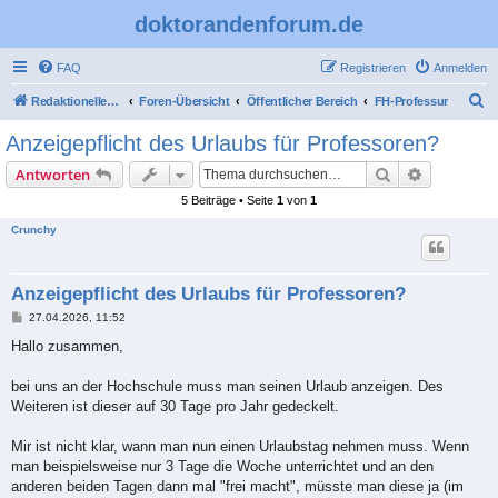
doktorandenforum.de
FAQ
Registrieren
Anmelden
S
Redaktioneller Teil
Foren-Übersicht
Öffentlicher Bereich
FH-Professur
u
Anzeigepflicht des Urlaubs für Professoren?
c
Suche
Erweiterte
Antworten
h
5 Beiträge • Seite
1
von
1
e
Crunchy
Anzeigepflicht des Urlaubs für Professoren?
B
27.04.2026, 11:52
e
i
Hallo zusammen,
t
r
a
bei uns an der Hochschule muss man seinen Urlaub anzeigen. Des
g
Weiteren ist dieser auf 30 Tage pro Jahr gedeckelt.
Mir ist nicht klar, wann man nun einen Urlaubstag nehmen muss. Wenn
man beispielsweise nur 3 Tage die Woche unterrichtet und an den
anderen beiden Tagen dann mal "frei macht", müsste man diese ja (im