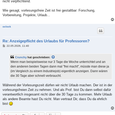
nicht verpflichtend.
Wie gesagt, vorlesungsfreie Zeit ist frei gestaltbar: Forschung,
Vorbereitung, Projekte, Urlaub...
oclock
Re: Anzeigepflicht des Urlaubs für Professoren?
B
22.05.2026, 11:40
e
i
t
Crunchy
hat geschrieben:
r
a
Wenn man beispielsweise nur 3 Tage die Woche unterrichtet und an
g
den anderen beiden Tagen dann mal "frei macht", müsste man diese ja
(im Vergleich zu einem Industriejob) eigentlich anzeigen. Dann wären
die 30 Tage aber schnell verbraucht.
Während der Vorlesungszeit dürfen wir nicht Urlaub machen. Der ist in der
vorlesungsfreien Zeit zu nehmen. Und als Prof. bist Du dann selbst dafür
verantwortlich insgesamt nicht über die 30 Tage zu kommen. Mehr Urlaub
als andere Beamte hast Du nicht. Man vertraut Dir, dass Du da ehrlich
bist