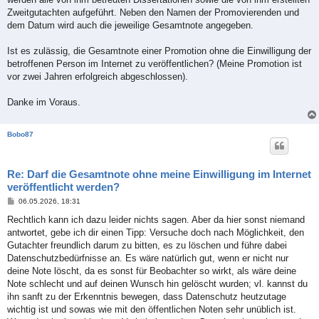
Zweitgutachten aufgeführt. Neben den Namen der Promovierenden und
dem Datum wird auch die jeweilige Gesamtnote angegeben.
Ist es zulässig, die Gesamtnote einer Promotion ohne die Einwilligung der
betroffenen Person im Internet zu veröffentlichen? (Meine Promotion ist
vor zwei Jahren erfolgreich abgeschlossen).
Danke im Voraus.
Bobo87
Re: Darf die Gesamtnote ohne meine Einwilligung im Internet
veröffentlicht werden?
B
06.05.2026, 18:31
e
i
Rechtlich kann ich dazu leider nichts sagen. Aber da hier sonst niemand
t
antwortet, gebe ich dir einen Tipp: Versuche doch nach Möglichkeit, den
r
a
Gutachter freundlich darum zu bitten, es zu löschen und führe dabei
g
Datenschutzbedürfnisse an. Es wäre natürlich gut, wenn er nicht nur
deine Note löscht, da es sonst für Beobachter so wirkt, als wäre deine
Note schlecht und auf deinen Wunsch hin gelöscht wurden; vl. kannst du
ihn sanft zu der Erkenntnis bewegen, dass Datenschutz heutzutage
wichtig ist und sowas wie mit den öffentlichen Noten sehr unüblich ist.