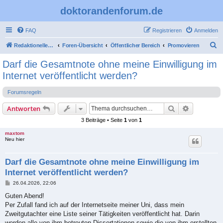
doktorandenforum.de
FAQ
Registrieren
Anmelden
S
Redaktioneller Teil
Foren-Übersicht
Öffentlicher Bereich
Promovieren
u
Darf die Gesamtnote ohne meine Einwilligung im
c
Internet veröffentlicht werden?
h
Forumsregeln
e
Suche
Erweiterte
Antworten
3 Beiträge • Seite
1
von
1
maxtom
Neu hier
Darf die Gesamtnote ohne meine Einwilligung im
Internet veröffentlicht werden?
B
26.04.2026, 22:06
e
i
Guten Abend!
t
Per Zufall fand ich auf der Internetseite meiner Uni, dass mein
r
a
Zweitgutachter eine Liste seiner Tätigkeiten veröffentlicht hat. Darin
g
werden alle von ihm betreuten Dissertationen sowie die von ihm erstellten