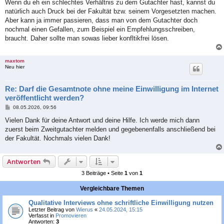
Wenn du eh ein schlechtes Verhältnis zu dem Gutachter hast, kannst du
natürlich auch Druck bei der Fakultät bzw. seinem Vorgesetzten machen.
Aber kann ja immer passieren, dass man von dem Gutachter doch
nochmal einen Gefallen, zum Beispiel ein Empfehlungsschreiben,
braucht. Daher sollte man sowas lieber konfltikfrei lösen.
maxtom
Neu hier
Re: Darf die Gesamtnote ohne meine Einwilligung im Internet
veröffentlicht werden?
B
08.05.2026, 09:56
e
i
Vielen Dank für deine Antwort und deine Hilfe. Ich werde mich dann
t
zuerst beim Zweitgutachter melden und gegebenenfalls anschließend bei
r
a
der Fakultät. Nochmals vielen Dank!
g
Antworten
3 Beiträge • Seite
1
von
1
Vergleichbare Themen
Qualitative Interviews ohne schriftliche Einwilligung nutzen
Letzter Beitrag von
Wierus
«
24.05.2024, 15:15
Verfasst in
Promovieren
Antworten:
3