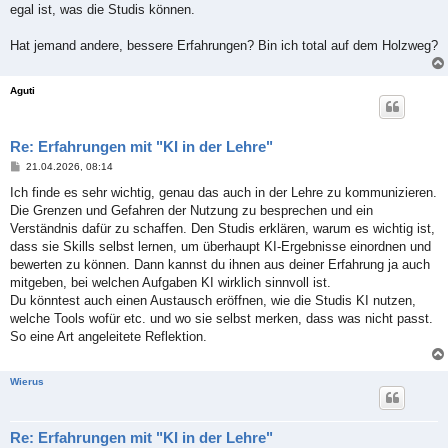
egal ist, was die Studis können.
Hat jemand andere, bessere Erfahrungen? Bin ich total auf dem Holzweg?
Aguti
Re: Erfahrungen mit "KI in der Lehre"
B
21.04.2026, 08:14
e
i
Ich finde es sehr wichtig, genau das auch in der Lehre zu kommunizieren.
t
Die Grenzen und Gefahren der Nutzung zu besprechen und ein
r
a
Verständnis dafür zu schaffen. Den Studis erklären, warum es wichtig ist,
g
dass sie Skills selbst lernen, um überhaupt KI-Ergebnisse einordnen und
bewerten zu können. Dann kannst du ihnen aus deiner Erfahrung ja auch
mitgeben, bei welchen Aufgaben KI wirklich sinnvoll ist.
Du könntest auch einen Austausch eröffnen, wie die Studis KI nutzen,
welche Tools wofür etc. und wo sie selbst merken, dass was nicht passt.
So eine Art angeleitete Reflektion.
Wierus
Re: Erfahrungen mit "KI in der Lehre"