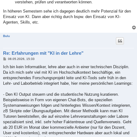
verstehen, prüfen und verantworten können.
In höheren Semestern sehe ich dagegen deutlich mehr Potenzial für den
Einsatz von KI. Dann aber richtig durch bspw. den Einsatz von KI-
Agenten, Skills, etc.
Bulu
Re: Erfahrungen mit "KI in der Lehre"
B
08.05.2026, 15:33
e
i
Ich bin kein Informatiker, lehre aber auch in einer technischen Disziplin.
t
Da ich mich sehr viel mit KI im Hochschulkontext beschäftige, ein
r
a
entsprechendes Forschungsprojekt leite und KI-Tools sehr früh in den
g
Lehr- und Laborbetrieb integriert habe, hier meine persönlichen Learnings:
- Den KI Output steuern und die studentische Nutzung kuratieren.
Beispielsweise in Form von eigenen Chat-Bots, die speziellen
Systemanweisungen folgen und hinterlegtes Wissen/Kontext integrieren,
zB Skripte oder Übungsaufgaben. Mit dieser Methodik kann man KI
Tutoren bereitstellen, die auf einzelne Lehrveranstaltungen oder Labore
spezialisiert sind, inkl. sehr hoher Faktentreue und Quellenverweis. Geht
ab 20 EUR im Monat über kommerzielle Anbieter (nur für den Dozent,
User sind kostenlos), mit entsprechender Hardware aber auch lokal und