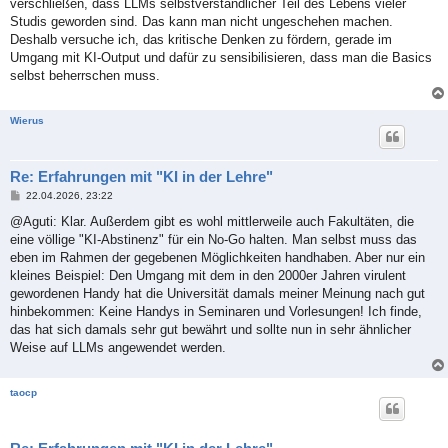
verschließen, dass LLMs selbstverständlicher Teil des Lebens vieler
r
a
Studis geworden sind. Das kann man nicht ungeschehen machen.
g
Deshalb versuche ich, das kritische Denken zu fördern, gerade im
Umgang mit KI-Output und dafür zu sensibilisieren, dass man die Basics
selbst beherrschen muss.
Wierus
Re: Erfahrungen mit "KI in der Lehre"
B
22.04.2026, 23:22
e
i
@Aguti: Klar. Außerdem gibt es wohl mittlerweile auch Fakultäten, die
t
eine völlige "KI-Abstinenz" für ein No-Go halten. Man selbst muss das
r
a
eben im Rahmen der gegebenen Möglichkeiten handhaben. Aber nur ein
g
kleines Beispiel: Den Umgang mit dem in den 2000er Jahren virulent
gewordenen Handy hat die Universität damals meiner Meinung nach gut
hinbekommen: Keine Handys in Seminaren und Vorlesungen! Ich finde,
das hat sich damals sehr gut bewährt und sollte nun in sehr ähnlicher
Weise auf LLMs angewendet werden.
taocp