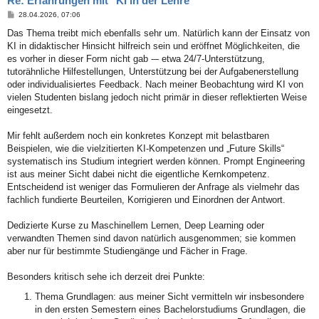
Re: Erfahrungen mit "KI in der Lehre"
B
28.04.2026, 07:06
e
i
Das Thema treibt mich ebenfalls sehr um. Natürlich kann der Einsatz von
t
KI in didaktischer Hinsicht hilfreich sein und eröffnet Möglichkeiten, die
r
a
es vorher in dieser Form nicht gab -– etwa 24/7-Unterstützung,
g
tutorähnliche Hilfestellungen, Unterstützung bei der Aufgabenerstellung
oder individualisiertes Feedback. Nach meiner Beobachtung wird KI von
vielen Studenten bislang jedoch nicht primär in dieser reflektierten Weise
eingesetzt.
Mir fehlt außerdem noch ein konkretes Konzept mit belastbaren
Beispielen, wie die vielzitierten KI-Kompetenzen und „Future Skills“
systematisch ins Studium integriert werden können. Prompt Engineering
ist aus meiner Sicht dabei nicht die eigentliche Kernkompetenz.
Entscheidend ist weniger das Formulieren der Anfrage als vielmehr das
fachlich fundierte Beurteilen, Korrigieren und Einordnen der Antwort.
Dedizierte Kurse zu Maschinellem Lernen, Deep Learning oder
verwandten Themen sind davon natürlich ausgenommen; sie kommen
aber nur für bestimmte Studiengänge und Fächer in Frage.
Besonders kritisch sehe ich derzeit drei Punkte:
Thema Grundlagen: aus meiner Sicht vermitteln wir insbesondere
in den ersten Semestern eines Bachelorstudiums Grundlagen, die