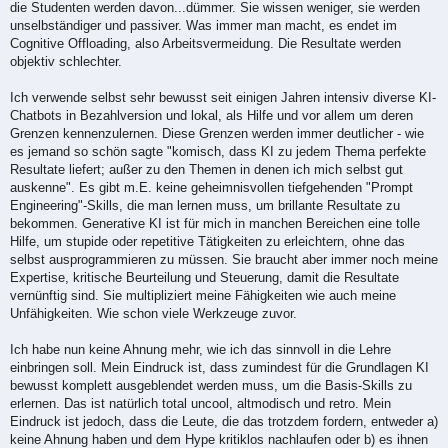
die Studenten werden davon...dümmer. Sie wissen weniger, sie werden
unselbständiger und passiver. Was immer man macht, es endet im
Cognitive Offloading, also Arbeitsvermeidung. Die Resultate werden
objektiv schlechter.
Ich verwende selbst sehr bewusst seit einigen Jahren intensiv diverse KI-
Chatbots in Bezahlversion und lokal, als Hilfe und vor allem um deren
Grenzen kennenzulernen. Diese Grenzen werden immer deutlicher - wie
es jemand so schön sagte "komisch, dass KI zu jedem Thema perfekte
Resultate liefert; außer zu den Themen in denen ich mich selbst gut
auskenne". Es gibt m.E. keine geheimnisvollen tiefgehenden "Prompt
Engineering"-Skills, die man lernen muss, um brillante Resultate zu
bekommen. Generative KI ist für mich in manchen Bereichen eine tolle
Hilfe, um stupide oder repetitive Tätigkeiten zu erleichtern, ohne das
selbst ausprogrammieren zu müssen. Sie braucht aber immer noch meine
Expertise, kritische Beurteilung und Steuerung, damit die Resultate
vernünftig sind. Sie multipliziert meine Fähigkeiten wie auch meine
Unfähigkeiten. Wie schon viele Werkzeuge zuvor.
Ich habe nun keine Ahnung mehr, wie ich das sinnvoll in die Lehre
einbringen soll. Mein Eindruck ist, dass zumindest für die Grundlagen KI
bewusst komplett ausgeblendet werden muss, um die Basis-Skills zu
erlernen. Das ist natürlich total uncool, altmodisch und retro. Mein
Eindruck ist jedoch, dass die Leute, die das trotzdem fordern, entweder a)
keine Ahnung haben und dem Hype kritiklos nachlaufen oder b) es ihnen