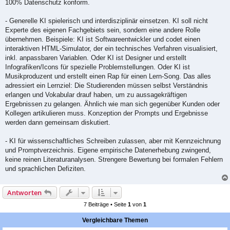
100% Datenschutz konform.
- Generelle KI spielerisch und interdisziplinär einsetzen. KI soll nicht
Experte des eigenen Fachgebiets sein, sondern eine andere Rolle
übernehmen. Beispiele: KI ist Softwareentwickler und codet einen
interaktiven HTML-Simulator, der ein technisches Verfahren visualisiert,
inkl. anpassbaren Variablen. Oder KI ist Designer und erstellt
Infografiken/Icons für spezielle Problemstellungen. Oder KI ist
Musikproduzent und erstellt einen Rap für einen Lern-Song. Das alles
adressiert ein Lernziel: Die Studierenden müssen selbst Verständnis
erlangen und Vokabular drauf haben, um zu aussagekräftigen
Ergebnissen zu gelangen. Ähnlich wie man sich gegenüber Kunden oder
Kollegen artikulieren muss. Konzeption der Prompts und Ergebnisse
werden dann gemeinsam diskutiert.
- KI für wissenschaftliches Schreiben zulassen, aber mit Kennzeichnung
und Promptverzeichnis. Eigene empirische Datenerhebung zwingend,
keine reinen Literaturanalysen. Strengere Bewertung bei formalen Fehlern
und sprachlichen Defiziten.
Antworten
7 Beiträge • Seite
1
von
1
Vergleichbare Themen