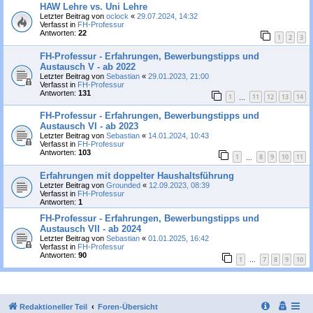
HAW Lehre vs. Uni Lehre
Letzter Beitrag von
oclock
«
29.07.2024, 14:32
Verfasst in
FH-Professur
Antworten:
22
1
2
3
FH-Professur - Erfahrungen, Bewerbungstipps und
Austausch V - ab 2022
Letzter Beitrag von
Sebastian
«
29.01.2023, 21:00
Verfasst in
FH-Professur
Antworten:
131
1
11
12
13
14
…
FH-Professur - Erfahrungen, Bewerbungstipps und
Austausch VI - ab 2023
Letzter Beitrag von
Sebastian
«
14.01.2024, 10:43
Verfasst in
FH-Professur
Antworten:
103
1
8
9
10
11
…
Erfahrungen mit doppelter Haushaltsführung
Letzter Beitrag von
Grounded
«
12.09.2023, 08:39
Verfasst in
FH-Professur
Antworten:
1
FH-Professur - Erfahrungen, Bewerbungstipps und
Austausch VII - ab 2024
Letzter Beitrag von
Sebastian
«
01.01.2025, 16:42
Verfasst in
FH-Professur
Antworten:
90
1
7
8
9
10
…
Redaktioneller Teil
Foren-Übersicht