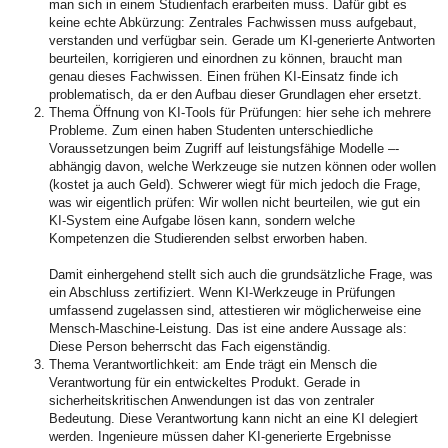
man sich in einem Studienfach erarbeiten muss. Dafür gibt es
keine echte Abkürzung: Zentrales Fachwissen muss aufgebaut,
verstanden und verfügbar sein. Gerade um KI-generierte Antworten
beurteilen, korrigieren und einordnen zu können, braucht man
genau dieses Fachwissen. Einen frühen KI-Einsatz finde ich
problematisch, da er den Aufbau dieser Grundlagen eher ersetzt.
Thema Öffnung von KI-Tools für Prüfungen: hier sehe ich mehrere
Probleme. Zum einen haben Studenten unterschiedliche
Voraussetzungen beim Zugriff auf leistungsfähige Modelle –-
abhängig davon, welche Werkzeuge sie nutzen können oder wollen
(kostet ja auch Geld). Schwerer wiegt für mich jedoch die Frage,
was wir eigentlich prüfen: Wir wollen nicht beurteilen, wie gut ein
KI-System eine Aufgabe lösen kann, sondern welche
Kompetenzen die Studierenden selbst erworben haben.
Damit einhergehend stellt sich auch die grundsätzliche Frage, was
ein Abschluss zertifiziert. Wenn KI-Werkzeuge in Prüfungen
umfassend zugelassen sind, attestieren wir möglicherweise eine
Mensch-Maschine-Leistung. Das ist eine andere Aussage als:
Diese Person beherrscht das Fach eigenständig.
Thema Verantwortlichkeit: am Ende trägt ein Mensch die
Verantwortung für ein entwickeltes Produkt. Gerade in
sicherheitskritischen Anwendungen ist das von zentraler
Bedeutung. Diese Verantwortung kann nicht an eine KI delegiert
werden. Ingenieure müssen daher KI-generierte Ergebnisse