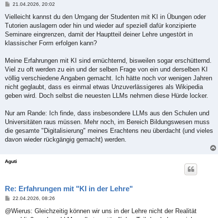
B
21.04.2026, 20:02
e
i
Vielleicht kannst du den Umgang der Studenten mit KI in Übungen oder
t
Tutorien auslagern oder hin und wieder auf speziell dafür konzipierte
r
a
Seminare eingrenzen, damit der Hauptteil deiner Lehre ungestört in
g
klassischer Form erfolgen kann?
Meine Erfahrungen mit KI sind ernüchternd, bisweilen sogar erschütternd.
Viel zu oft werden zu ein und der selben Frage von ein und derselben KI
völlig verschiedene Angaben gemacht. Ich hätte noch vor wenigen Jahren
nicht geglaubt, dass es einmal etwas Unzuverlässigeres als Wikipedia
geben wird. Doch selbst die neuesten LLMs nehmen diese Hürde locker.
Nur am Rande: Ich finde, dass insbesondere LLMs aus den Schulen und
Universitäten raus müssen. Mehr noch, im Bereich Bildungswesen muss
die gesamte "Digitalisierung" meines Erachtens neu überdacht (und vieles
davon wieder rückgängig gemacht) werden.
Aguti
Re: Erfahrungen mit "KI in der Lehre"
B
22.04.2026, 08:26
e
i
@Wierus: Gleichzeitig können wir uns in der Lehre nicht der Realität
t