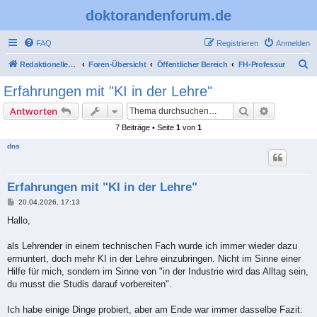
doktorandenforum.de
FAQ
Registrieren
Anmelden
S
Redaktioneller Teil
Foren-Übersicht
Öffentlicher Bereich
FH-Professur
u
Erfahrungen mit "KI in der Lehre"
c
Suche
Erweiterte
Antworten
h
7 Beiträge • Seite
1
von
1
e
dns
Erfahrungen mit "KI in der Lehre"
B
20.04.2026, 17:13
e
i
Hallo,
t
r
a
als Lehrender in einem technischen Fach wurde ich immer wieder dazu
g
ermuntert, doch mehr KI in der Lehre einzubringen. Nicht im Sinne einer
Hilfe für mich, sondern im Sinne von "in der Industrie wird das Alltag sein,
du musst die Studis darauf vorbereiten".
Ich habe einige Dinge probiert, aber am Ende war immer dasselbe Fazit: