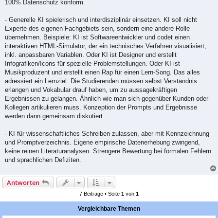
100% Datenschutz konform.
- Generelle KI spielerisch und interdisziplinär einsetzen. KI soll nicht
Experte des eigenen Fachgebiets sein, sondern eine andere Rolle
übernehmen. Beispiele: KI ist Softwareentwickler und codet einen
interaktiven HTML-Simulator, der ein technisches Verfahren visualisiert,
inkl. anpassbaren Variablen. Oder KI ist Designer und erstellt
Infografiken/Icons für spezielle Problemstellungen. Oder KI ist
Musikproduzent und erstellt einen Rap für einen Lern-Song. Das alles
adressiert ein Lernziel: Die Studierenden müssen selbst Verständnis
erlangen und Vokabular drauf haben, um zu aussagekräftigen
Ergebnissen zu gelangen. Ähnlich wie man sich gegenüber Kunden oder
Kollegen artikulieren muss. Konzeption der Prompts und Ergebnisse
werden dann gemeinsam diskutiert.
- KI für wissenschaftliches Schreiben zulassen, aber mit Kennzeichnung
und Promptverzeichnis. Eigene empirische Datenerhebung zwingend,
keine reinen Literaturanalysen. Strengere Bewertung bei formalen Fehlern
und sprachlichen Defiziten.
Antworten
7 Beiträge • Seite
1
von
1
Vergleichbare Themen