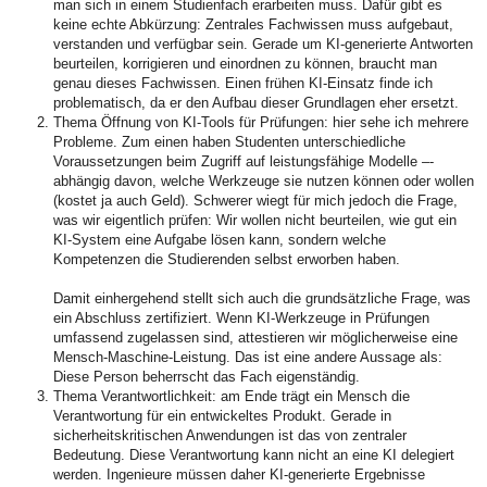
man sich in einem Studienfach erarbeiten muss. Dafür gibt es
keine echte Abkürzung: Zentrales Fachwissen muss aufgebaut,
verstanden und verfügbar sein. Gerade um KI-generierte Antworten
beurteilen, korrigieren und einordnen zu können, braucht man
genau dieses Fachwissen. Einen frühen KI-Einsatz finde ich
problematisch, da er den Aufbau dieser Grundlagen eher ersetzt.
Thema Öffnung von KI-Tools für Prüfungen: hier sehe ich mehrere
Probleme. Zum einen haben Studenten unterschiedliche
Voraussetzungen beim Zugriff auf leistungsfähige Modelle –-
abhängig davon, welche Werkzeuge sie nutzen können oder wollen
(kostet ja auch Geld). Schwerer wiegt für mich jedoch die Frage,
was wir eigentlich prüfen: Wir wollen nicht beurteilen, wie gut ein
KI-System eine Aufgabe lösen kann, sondern welche
Kompetenzen die Studierenden selbst erworben haben.
Damit einhergehend stellt sich auch die grundsätzliche Frage, was
ein Abschluss zertifiziert. Wenn KI-Werkzeuge in Prüfungen
umfassend zugelassen sind, attestieren wir möglicherweise eine
Mensch-Maschine-Leistung. Das ist eine andere Aussage als:
Diese Person beherrscht das Fach eigenständig.
Thema Verantwortlichkeit: am Ende trägt ein Mensch die
Verantwortung für ein entwickeltes Produkt. Gerade in
sicherheitskritischen Anwendungen ist das von zentraler
Bedeutung. Diese Verantwortung kann nicht an eine KI delegiert
werden. Ingenieure müssen daher KI-generierte Ergebnisse