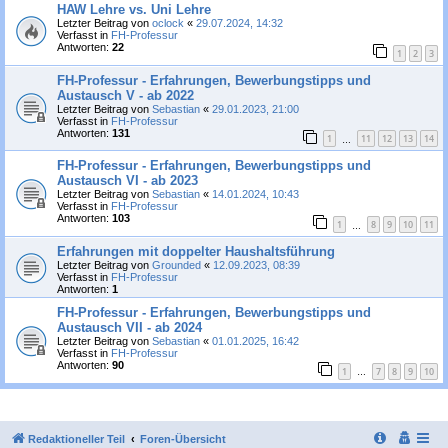
HAW Lehre vs. Uni Lehre
Letzter Beitrag von
oclock
«
29.07.2024, 14:32
Verfasst in
FH-Professur
Antworten:
22
1
2
3
FH-Professur - Erfahrungen, Bewerbungstipps und
Austausch V - ab 2022
Letzter Beitrag von
Sebastian
«
29.01.2023, 21:00
Verfasst in
FH-Professur
Antworten:
131
1
11
12
13
14
…
FH-Professur - Erfahrungen, Bewerbungstipps und
Austausch VI - ab 2023
Letzter Beitrag von
Sebastian
«
14.01.2024, 10:43
Verfasst in
FH-Professur
Antworten:
103
1
8
9
10
11
…
Erfahrungen mit doppelter Haushaltsführung
Letzter Beitrag von
Grounded
«
12.09.2023, 08:39
Verfasst in
FH-Professur
Antworten:
1
FH-Professur - Erfahrungen, Bewerbungstipps und
Austausch VII - ab 2024
Letzter Beitrag von
Sebastian
«
01.01.2025, 16:42
Verfasst in
FH-Professur
Antworten:
90
1
7
8
9
10
…
Redaktioneller Teil
Foren-Übersicht