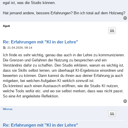
egal ist, was die Studis können.
Hat jemand andere, bessere Erfahrungen? Bin ich total auf dem Holzweg?
Aguti
Re: Erfahrungen mit "KI in der Lehre"
B
21.04.2026, 08:14
e
i
Ich finde es sehr wichtig, genau das auch in der Lehre zu kommunizieren.
t
Die Grenzen und Gefahren der Nutzung zu besprechen und ein
r
a
Verständnis dafür zu schaffen. Den Studis erklären, warum es wichtig ist,
g
dass sie Skills selbst lernen, um überhaupt KI-Ergebnisse einordnen und
bewerten zu können. Dann kannst du ihnen aus deiner Erfahrung ja auch
mitgeben, bei welchen Aufgaben KI wirklich sinnvoll ist.
Du könntest auch einen Austausch eröffnen, wie die Studis KI nutzen,
welche Tools wofür etc. und wo sie selbst merken, dass was nicht passt.
So eine Art angeleitete Reflektion.
Wierus
Re: Erfahrungen mit "KI in der Lehre"