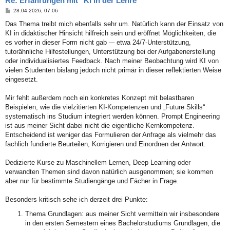
Re: Erfahrungen mit "KI in der Lehre"
B
28.04.2026, 07:06
e
i
Das Thema treibt mich ebenfalls sehr um. Natürlich kann der Einsatz von
t
KI in didaktischer Hinsicht hilfreich sein und eröffnet Möglichkeiten, die
r
a
es vorher in dieser Form nicht gab -– etwa 24/7-Unterstützung,
g
tutorähnliche Hilfestellungen, Unterstützung bei der Aufgabenerstellung
oder individualisiertes Feedback. Nach meiner Beobachtung wird KI von
vielen Studenten bislang jedoch nicht primär in dieser reflektierten Weise
eingesetzt.
Mir fehlt außerdem noch ein konkretes Konzept mit belastbaren
Beispielen, wie die vielzitierten KI-Kompetenzen und „Future Skills“
systematisch ins Studium integriert werden können. Prompt Engineering
ist aus meiner Sicht dabei nicht die eigentliche Kernkompetenz.
Entscheidend ist weniger das Formulieren der Anfrage als vielmehr das
fachlich fundierte Beurteilen, Korrigieren und Einordnen der Antwort.
Dedizierte Kurse zu Maschinellem Lernen, Deep Learning oder
verwandten Themen sind davon natürlich ausgenommen; sie kommen
aber nur für bestimmte Studiengänge und Fächer in Frage.
Besonders kritisch sehe ich derzeit drei Punkte:
Thema Grundlagen: aus meiner Sicht vermitteln wir insbesondere
in den ersten Semestern eines Bachelorstudiums Grundlagen, die