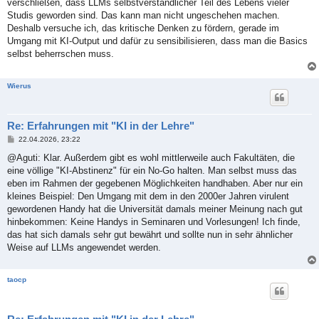
verschließen, dass LLMs selbstverständlicher Teil des Lebens vieler
r
a
Studis geworden sind. Das kann man nicht ungeschehen machen.
g
Deshalb versuche ich, das kritische Denken zu fördern, gerade im
Umgang mit KI-Output und dafür zu sensibilisieren, dass man die Basics
selbst beherrschen muss.
Wierus
Re: Erfahrungen mit "KI in der Lehre"
B
22.04.2026, 23:22
e
i
@Aguti: Klar. Außerdem gibt es wohl mittlerweile auch Fakultäten, die
t
eine völlige "KI-Abstinenz" für ein No-Go halten. Man selbst muss das
r
a
eben im Rahmen der gegebenen Möglichkeiten handhaben. Aber nur ein
g
kleines Beispiel: Den Umgang mit dem in den 2000er Jahren virulent
gewordenen Handy hat die Universität damals meiner Meinung nach gut
hinbekommen: Keine Handys in Seminaren und Vorlesungen! Ich finde,
das hat sich damals sehr gut bewährt und sollte nun in sehr ähnlicher
Weise auf LLMs angewendet werden.
taocp