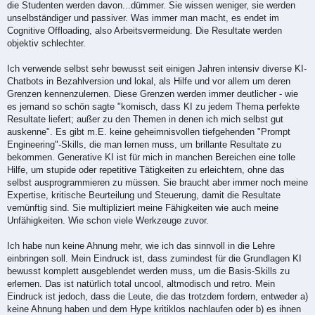
die Studenten werden davon...dümmer. Sie wissen weniger, sie werden
unselbständiger und passiver. Was immer man macht, es endet im
Cognitive Offloading, also Arbeitsvermeidung. Die Resultate werden
objektiv schlechter.
Ich verwende selbst sehr bewusst seit einigen Jahren intensiv diverse KI-
Chatbots in Bezahlversion und lokal, als Hilfe und vor allem um deren
Grenzen kennenzulernen. Diese Grenzen werden immer deutlicher - wie
es jemand so schön sagte "komisch, dass KI zu jedem Thema perfekte
Resultate liefert; außer zu den Themen in denen ich mich selbst gut
auskenne". Es gibt m.E. keine geheimnisvollen tiefgehenden "Prompt
Engineering"-Skills, die man lernen muss, um brillante Resultate zu
bekommen. Generative KI ist für mich in manchen Bereichen eine tolle
Hilfe, um stupide oder repetitive Tätigkeiten zu erleichtern, ohne das
selbst ausprogrammieren zu müssen. Sie braucht aber immer noch meine
Expertise, kritische Beurteilung und Steuerung, damit die Resultate
vernünftig sind. Sie multipliziert meine Fähigkeiten wie auch meine
Unfähigkeiten. Wie schon viele Werkzeuge zuvor.
Ich habe nun keine Ahnung mehr, wie ich das sinnvoll in die Lehre
einbringen soll. Mein Eindruck ist, dass zumindest für die Grundlagen KI
bewusst komplett ausgeblendet werden muss, um die Basis-Skills zu
erlernen. Das ist natürlich total uncool, altmodisch und retro. Mein
Eindruck ist jedoch, dass die Leute, die das trotzdem fordern, entweder a)
keine Ahnung haben und dem Hype kritiklos nachlaufen oder b) es ihnen