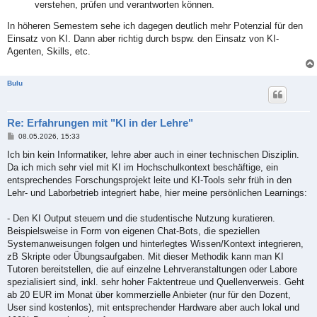
verstehen, prüfen und verantworten können.
In höheren Semestern sehe ich dagegen deutlich mehr Potenzial für den
Einsatz von KI. Dann aber richtig durch bspw. den Einsatz von KI-
Agenten, Skills, etc.
Bulu
Re: Erfahrungen mit "KI in der Lehre"
B
08.05.2026, 15:33
e
i
Ich bin kein Informatiker, lehre aber auch in einer technischen Disziplin.
t
Da ich mich sehr viel mit KI im Hochschulkontext beschäftige, ein
r
a
entsprechendes Forschungsprojekt leite und KI-Tools sehr früh in den
g
Lehr- und Laborbetrieb integriert habe, hier meine persönlichen Learnings:
- Den KI Output steuern und die studentische Nutzung kuratieren.
Beispielsweise in Form von eigenen Chat-Bots, die speziellen
Systemanweisungen folgen und hinterlegtes Wissen/Kontext integrieren,
zB Skripte oder Übungsaufgaben. Mit dieser Methodik kann man KI
Tutoren bereitstellen, die auf einzelne Lehrveranstaltungen oder Labore
spezialisiert sind, inkl. sehr hoher Faktentreue und Quellenverweis. Geht
ab 20 EUR im Monat über kommerzielle Anbieter (nur für den Dozent,
User sind kostenlos), mit entsprechender Hardware aber auch lokal und