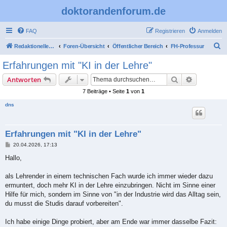
doktorandenforum.de
FAQ
Registrieren
Anmelden
S
Redaktioneller Teil
Foren-Übersicht
Öffentlicher Bereich
FH-Professur
u
Erfahrungen mit "KI in der Lehre"
c
Suche
Erweiterte
Antworten
h
7 Beiträge • Seite
1
von
1
e
dns
Erfahrungen mit "KI in der Lehre"
B
20.04.2026, 17:13
e
i
Hallo,
t
r
a
als Lehrender in einem technischen Fach wurde ich immer wieder dazu
g
ermuntert, doch mehr KI in der Lehre einzubringen. Nicht im Sinne einer
Hilfe für mich, sondern im Sinne von "in der Industrie wird das Alltag sein,
du musst die Studis darauf vorbereiten".
Ich habe einige Dinge probiert, aber am Ende war immer dasselbe Fazit: