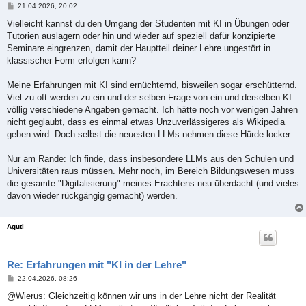
B
21.04.2026, 20:02
e
i
Vielleicht kannst du den Umgang der Studenten mit KI in Übungen oder
t
Tutorien auslagern oder hin und wieder auf speziell dafür konzipierte
r
a
Seminare eingrenzen, damit der Hauptteil deiner Lehre ungestört in
g
klassischer Form erfolgen kann?
Meine Erfahrungen mit KI sind ernüchternd, bisweilen sogar erschütternd.
Viel zu oft werden zu ein und der selben Frage von ein und derselben KI
völlig verschiedene Angaben gemacht. Ich hätte noch vor wenigen Jahren
nicht geglaubt, dass es einmal etwas Unzuverlässigeres als Wikipedia
geben wird. Doch selbst die neuesten LLMs nehmen diese Hürde locker.
Nur am Rande: Ich finde, dass insbesondere LLMs aus den Schulen und
Universitäten raus müssen. Mehr noch, im Bereich Bildungswesen muss
die gesamte "Digitalisierung" meines Erachtens neu überdacht (und vieles
davon wieder rückgängig gemacht) werden.
Aguti
Re: Erfahrungen mit "KI in der Lehre"
B
22.04.2026, 08:26
e
i
@Wierus: Gleichzeitig können wir uns in der Lehre nicht der Realität
t