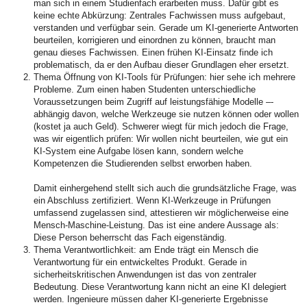
man sich in einem Studienfach erarbeiten muss. Dafür gibt es
keine echte Abkürzung: Zentrales Fachwissen muss aufgebaut,
verstanden und verfügbar sein. Gerade um KI-generierte Antworten
beurteilen, korrigieren und einordnen zu können, braucht man
genau dieses Fachwissen. Einen frühen KI-Einsatz finde ich
problematisch, da er den Aufbau dieser Grundlagen eher ersetzt.
Thema Öffnung von KI-Tools für Prüfungen: hier sehe ich mehrere
Probleme. Zum einen haben Studenten unterschiedliche
Voraussetzungen beim Zugriff auf leistungsfähige Modelle –-
abhängig davon, welche Werkzeuge sie nutzen können oder wollen
(kostet ja auch Geld). Schwerer wiegt für mich jedoch die Frage,
was wir eigentlich prüfen: Wir wollen nicht beurteilen, wie gut ein
KI-System eine Aufgabe lösen kann, sondern welche
Kompetenzen die Studierenden selbst erworben haben.
Damit einhergehend stellt sich auch die grundsätzliche Frage, was
ein Abschluss zertifiziert. Wenn KI-Werkzeuge in Prüfungen
umfassend zugelassen sind, attestieren wir möglicherweise eine
Mensch-Maschine-Leistung. Das ist eine andere Aussage als:
Diese Person beherrscht das Fach eigenständig.
Thema Verantwortlichkeit: am Ende trägt ein Mensch die
Verantwortung für ein entwickeltes Produkt. Gerade in
sicherheitskritischen Anwendungen ist das von zentraler
Bedeutung. Diese Verantwortung kann nicht an eine KI delegiert
werden. Ingenieure müssen daher KI-generierte Ergebnisse