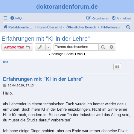
doktorandenforum.de
FAQ
Registrieren
Anmelden
S
Redaktioneller Teil
Foren-Übersicht
Öffentlicher Bereich
FH-Professur
u
Erfahrungen mit "KI in der Lehre"
c
Suche
Erweiterte
Antworten
h
7 Beiträge • Seite
1
von
1
e
dns
Erfahrungen mit "KI in der Lehre"
B
20.04.2026, 17:13
e
i
Hallo,
t
r
a
als Lehrender in einem technischen Fach wurde ich immer wieder dazu
g
ermuntert, doch mehr KI in der Lehre einzubringen. Nicht im Sinne einer
Hilfe für mich, sondern im Sinne von "in der Industrie wird das Alltag sein,
du musst die Studis darauf vorbereiten".
Ich habe einige Dinge probiert, aber am Ende war immer dasselbe Fazit: