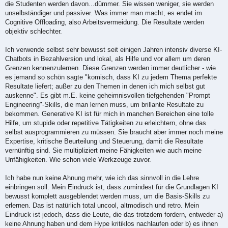
die Studenten werden davon...dümmer. Sie wissen weniger, sie werden
unselbständiger und passiver. Was immer man macht, es endet im
Cognitive Offloading, also Arbeitsvermeidung. Die Resultate werden
objektiv schlechter.
Ich verwende selbst sehr bewusst seit einigen Jahren intensiv diverse KI-
Chatbots in Bezahlversion und lokal, als Hilfe und vor allem um deren
Grenzen kennenzulernen. Diese Grenzen werden immer deutlicher - wie
es jemand so schön sagte "komisch, dass KI zu jedem Thema perfekte
Resultate liefert; außer zu den Themen in denen ich mich selbst gut
auskenne". Es gibt m.E. keine geheimnisvollen tiefgehenden "Prompt
Engineering"-Skills, die man lernen muss, um brillante Resultate zu
bekommen. Generative KI ist für mich in manchen Bereichen eine tolle
Hilfe, um stupide oder repetitive Tätigkeiten zu erleichtern, ohne das
selbst ausprogrammieren zu müssen. Sie braucht aber immer noch meine
Expertise, kritische Beurteilung und Steuerung, damit die Resultate
vernünftig sind. Sie multipliziert meine Fähigkeiten wie auch meine
Unfähigkeiten. Wie schon viele Werkzeuge zuvor.
Ich habe nun keine Ahnung mehr, wie ich das sinnvoll in die Lehre
einbringen soll. Mein Eindruck ist, dass zumindest für die Grundlagen KI
bewusst komplett ausgeblendet werden muss, um die Basis-Skills zu
erlernen. Das ist natürlich total uncool, altmodisch und retro. Mein
Eindruck ist jedoch, dass die Leute, die das trotzdem fordern, entweder a)
keine Ahnung haben und dem Hype kritiklos nachlaufen oder b) es ihnen