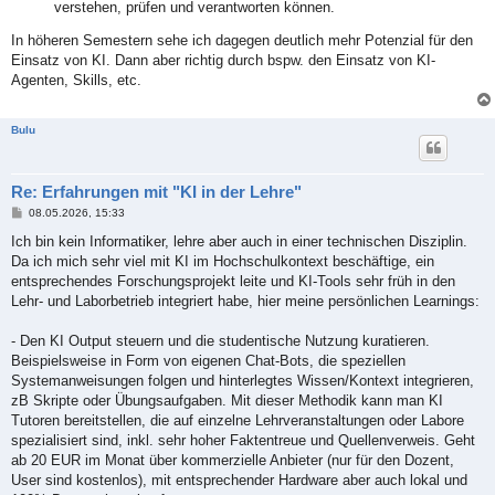
verstehen, prüfen und verantworten können.
In höheren Semestern sehe ich dagegen deutlich mehr Potenzial für den
Einsatz von KI. Dann aber richtig durch bspw. den Einsatz von KI-
Agenten, Skills, etc.
Bulu
Re: Erfahrungen mit "KI in der Lehre"
B
08.05.2026, 15:33
e
i
Ich bin kein Informatiker, lehre aber auch in einer technischen Disziplin.
t
Da ich mich sehr viel mit KI im Hochschulkontext beschäftige, ein
r
a
entsprechendes Forschungsprojekt leite und KI-Tools sehr früh in den
g
Lehr- und Laborbetrieb integriert habe, hier meine persönlichen Learnings:
- Den KI Output steuern und die studentische Nutzung kuratieren.
Beispielsweise in Form von eigenen Chat-Bots, die speziellen
Systemanweisungen folgen und hinterlegtes Wissen/Kontext integrieren,
zB Skripte oder Übungsaufgaben. Mit dieser Methodik kann man KI
Tutoren bereitstellen, die auf einzelne Lehrveranstaltungen oder Labore
spezialisiert sind, inkl. sehr hoher Faktentreue und Quellenverweis. Geht
ab 20 EUR im Monat über kommerzielle Anbieter (nur für den Dozent,
User sind kostenlos), mit entsprechender Hardware aber auch lokal und