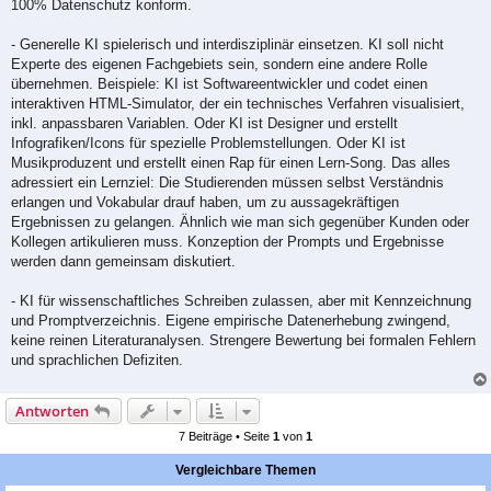
100% Datenschutz konform.
- Generelle KI spielerisch und interdisziplinär einsetzen. KI soll nicht
Experte des eigenen Fachgebiets sein, sondern eine andere Rolle
übernehmen. Beispiele: KI ist Softwareentwickler und codet einen
interaktiven HTML-Simulator, der ein technisches Verfahren visualisiert,
inkl. anpassbaren Variablen. Oder KI ist Designer und erstellt
Infografiken/Icons für spezielle Problemstellungen. Oder KI ist
Musikproduzent und erstellt einen Rap für einen Lern-Song. Das alles
adressiert ein Lernziel: Die Studierenden müssen selbst Verständnis
erlangen und Vokabular drauf haben, um zu aussagekräftigen
Ergebnissen zu gelangen. Ähnlich wie man sich gegenüber Kunden oder
Kollegen artikulieren muss. Konzeption der Prompts und Ergebnisse
werden dann gemeinsam diskutiert.
- KI für wissenschaftliches Schreiben zulassen, aber mit Kennzeichnung
und Promptverzeichnis. Eigene empirische Datenerhebung zwingend,
keine reinen Literaturanalysen. Strengere Bewertung bei formalen Fehlern
und sprachlichen Defiziten.
Antworten
7 Beiträge • Seite
1
von
1
Vergleichbare Themen