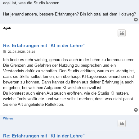
egal ist, was die Studis können.
Hat jemand andere, bessere Erfahrungen? Bin ich total auf dem Holzweg?
Aguti
Re: Erfahrungen mit "KI in der Lehre"
B
21.04.2026, 08:14
e
i
Ich finde es sehr wichtig, genau das auch in der Lehre zu kommunizieren.
t
Die Grenzen und Gefahren der Nutzung zu besprechen und ein
r
a
Verständnis dafür zu schaffen. Den Studis erklären, warum es wichtig ist,
g
dass sie Skills selbst lernen, um überhaupt KI-Ergebnisse einordnen und
bewerten zu können. Dann kannst du ihnen aus deiner Erfahrung ja auch
mitgeben, bei welchen Aufgaben KI wirklich sinnvoll ist.
Du könntest auch einen Austausch eröffnen, wie die Studis KI nutzen,
welche Tools wofür etc. und wo sie selbst merken, dass was nicht passt.
So eine Art angeleitete Reflektion.
Wierus
Re: Erfahrungen mit "KI in der Lehre"