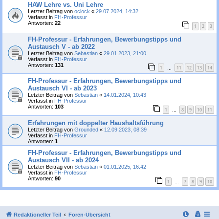
HAW Lehre vs. Uni Lehre
Letzter Beitrag von
oclock
«
29.07.2024, 14:32
Verfasst in
FH-Professur
Antworten:
22
1
2
3
FH-Professur - Erfahrungen, Bewerbungstipps und
Austausch V - ab 2022
Letzter Beitrag von
Sebastian
«
29.01.2023, 21:00
Verfasst in
FH-Professur
Antworten:
131
1
11
12
13
14
…
FH-Professur - Erfahrungen, Bewerbungstipps und
Austausch VI - ab 2023
Letzter Beitrag von
Sebastian
«
14.01.2024, 10:43
Verfasst in
FH-Professur
Antworten:
103
1
8
9
10
11
…
Erfahrungen mit doppelter Haushaltsführung
Letzter Beitrag von
Grounded
«
12.09.2023, 08:39
Verfasst in
FH-Professur
Antworten:
1
FH-Professur - Erfahrungen, Bewerbungstipps und
Austausch VII - ab 2024
Letzter Beitrag von
Sebastian
«
01.01.2025, 16:42
Verfasst in
FH-Professur
Antworten:
90
1
7
8
9
10
…
Redaktioneller Teil
Foren-Übersicht