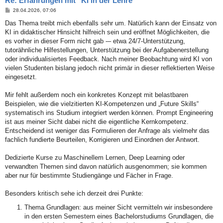
Re: Erfahrungen mit "KI in der Lehre"
B
28.04.2026, 07:06
e
i
Das Thema treibt mich ebenfalls sehr um. Natürlich kann der Einsatz von
t
KI in didaktischer Hinsicht hilfreich sein und eröffnet Möglichkeiten, die
r
a
es vorher in dieser Form nicht gab -– etwa 24/7-Unterstützung,
g
tutorähnliche Hilfestellungen, Unterstützung bei der Aufgabenerstellung
oder individualisiertes Feedback. Nach meiner Beobachtung wird KI von
vielen Studenten bislang jedoch nicht primär in dieser reflektierten Weise
eingesetzt.
Mir fehlt außerdem noch ein konkretes Konzept mit belastbaren
Beispielen, wie die vielzitierten KI-Kompetenzen und „Future Skills“
systematisch ins Studium integriert werden können. Prompt Engineering
ist aus meiner Sicht dabei nicht die eigentliche Kernkompetenz.
Entscheidend ist weniger das Formulieren der Anfrage als vielmehr das
fachlich fundierte Beurteilen, Korrigieren und Einordnen der Antwort.
Dedizierte Kurse zu Maschinellem Lernen, Deep Learning oder
verwandten Themen sind davon natürlich ausgenommen; sie kommen
aber nur für bestimmte Studiengänge und Fächer in Frage.
Besonders kritisch sehe ich derzeit drei Punkte:
Thema Grundlagen: aus meiner Sicht vermitteln wir insbesondere
in den ersten Semestern eines Bachelorstudiums Grundlagen, die