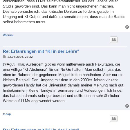
verschließen, dass LLMs selbstverständlicher Teil des Lebens vieler
r
a
Studis geworden sind. Das kann man nicht ungeschehen machen.
g
Deshalb versuche ich, das kritische Denken zu fördern, gerade im
Umgang mit KI-Output und dafür zu sensibilisieren, dass man die Basics
selbst beherrschen muss.
Wierus
Re: Erfahrungen mit "KI in der Lehre"
B
22.04.2026, 23:22
e
i
@Aguti: Klar. Außerdem gibt es wohl mittlerweile auch Fakultäten, die
t
eine völlige "KI-Abstinenz" für ein No-Go halten. Man selbst muss das
r
a
eben im Rahmen der gegebenen Möglichkeiten handhaben. Aber nur ein
g
kleines Beispiel: Den Umgang mit dem in den 2000er Jahren virulent
gewordenen Handy hat die Universität damals meiner Meinung nach gut
hinbekommen: Keine Handys in Seminaren und Vorlesungen! Ich finde,
das hat sich damals sehr gut bewährt und sollte nun in sehr ähnlicher
Weise auf LLMs angewendet werden.
taocp