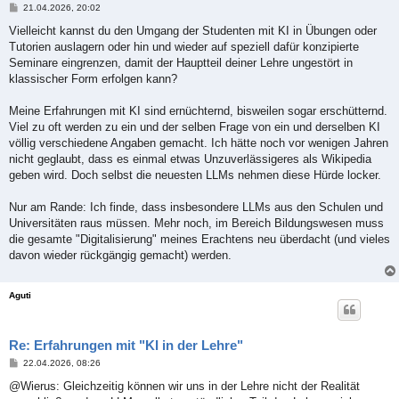
B
21.04.2026, 20:02
e
i
Vielleicht kannst du den Umgang der Studenten mit KI in Übungen oder
t
Tutorien auslagern oder hin und wieder auf speziell dafür konzipierte
r
a
Seminare eingrenzen, damit der Hauptteil deiner Lehre ungestört in
g
klassischer Form erfolgen kann?
Meine Erfahrungen mit KI sind ernüchternd, bisweilen sogar erschütternd.
Viel zu oft werden zu ein und der selben Frage von ein und derselben KI
völlig verschiedene Angaben gemacht. Ich hätte noch vor wenigen Jahren
nicht geglaubt, dass es einmal etwas Unzuverlässigeres als Wikipedia
geben wird. Doch selbst die neuesten LLMs nehmen diese Hürde locker.
Nur am Rande: Ich finde, dass insbesondere LLMs aus den Schulen und
Universitäten raus müssen. Mehr noch, im Bereich Bildungswesen muss
die gesamte "Digitalisierung" meines Erachtens neu überdacht (und vieles
davon wieder rückgängig gemacht) werden.
Aguti
Re: Erfahrungen mit "KI in der Lehre"
B
22.04.2026, 08:26
e
i
@Wierus: Gleichzeitig können wir uns in der Lehre nicht der Realität
t