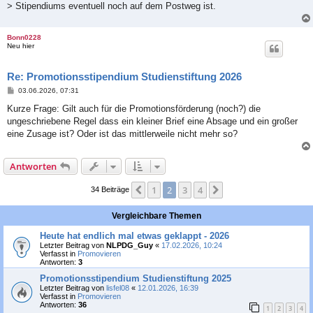
> Stipendiums eventuell noch auf dem Postweg ist.
Bonn0228
Neu hier
Re: Promotionsstipendium Studienstiftung 2026
B
03.06.2026, 07:31
e
i
Kurze Frage: Gilt auch für die Promotionsförderung (noch?) die
t
ungeschriebene Regel dass ein kleiner Brief eine Absage und ein großer
r
a
eine Zusage ist? Oder ist das mittlerweile nicht mehr so?
g
Antworten
1
2
3
4
Vorherige
Nächste
34 Beiträge
Vergleichbare Themen
Heute hat endlich mal etwas geklappt - 2026
Letzter Beitrag von
NLPDG_Guy
«
17.02.2026, 10:24
Verfasst in
Promovieren
Antworten:
3
Promotionsstipendium Studienstiftung 2025
Letzter Beitrag von
lisfel08
«
12.01.2026, 16:39
Verfasst in
Promovieren
Antworten:
36
1
2
3
4