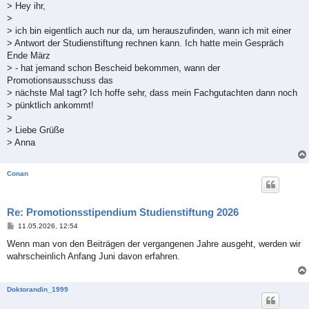
> Hey ihr,
>
> ich bin eigentlich auch nur da, um herauszufinden, wann ich mit einer
> Antwort der Studienstiftung rechnen kann. Ich hatte mein Gespräch
Ende März
> - hat jemand schon Bescheid bekommen, wann der
Promotionsausschuss das
> nächste Mal tagt? Ich hoffe sehr, dass mein Fachgutachten dann noch
> pünktlich ankommt!
>
> Liebe Grüße
> Anna
Conan
Re: Promotionsstipendium Studienstiftung 2026
B
11.05.2026, 12:54
e
i
Wenn man von den Beiträgen der vergangenen Jahre ausgeht, werden wir
t
wahrscheinlich Anfang Juni davon erfahren.
r
a
g
Doktorandin_1999