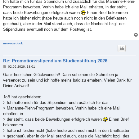
i
Ich hatte mich für das Stipendium und zusätzlich für das Marianne-Plehn-
t
Programm beworben. Vorhin habe ich eine Mail erhalten, in der steht,
r
a
dass beide Bewerbungen erfolgreich waren
Einen Brief bekommen
g
hatte ich bisher nicht (habe heute auch noch nicht in den Briefkasten
geschaut), aber in der Mail stand auch, dass die Nachricht bzgl. des
Stipendiums eventuell noch auf dem Postweg ist.
nervousduck
Re: Promotionsstipendium Studienstiftung 2026
B
02.06.2026, 18:01
e
i
Ganz herzlichen Glückwunsch!! Dann scheinen die Schreiben ja
t
versendet zu sein und ich hoffe meins bald zu erhalten. Vielen Dank für
r
a
Deine Antwort!
g
JoB hat geschrieben:
> Ich hatte mich für das Stipendium und zusätzlich für das
> Marianne-Plehn-Programm beworben. Vorhin habe ich eine Mail
erhalten, in
> der steht, dass beide Bewerbungen erfolgreich waren
Einen Brief
bekommen
> hatte ich bisher nicht (habe heute auch noch nicht in den Briefkasten
> geschaut), aber in der Mail stand auch, dass die Nachricht bzgl. des