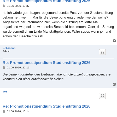
Re: Promotionsstipendium Studienstiftung 2026
B
01.06.2026, 17:37
e
i
hi, ich würde gern fragen, ob jemand bereits Post von der Studienstiftung
t
bekommen, wer im Mai für die Bewerbung entschieden werden sollte?
r
a
Angesichts der Information hier, wenn die Sitzung am Mitte Mai
g
organisiert war, sollten wir bereits Bescheid bekommen. Oder, die Sitzung
wurde vermutlich im Ende Mai stattgefunden. Wäre super, wenn jemand
schon den Bescheid wisst!
Sebastian
Admin
Re: Promotionsstipendium Studienstiftung 2026
B
01.06.2026, 22:19
e
i
Die beiden vorstehenden Beiträge habe ich gleichzeitig freigegeben, sie
t
konnten sich nicht aufeinander beziehen.
r
a
g
JoB
Re: Promotionsstipendium Studienstiftung 2026
B
02.06.2026, 15:14
e