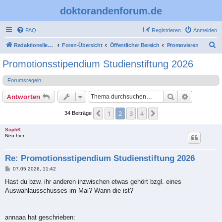
doktorandenforum.de
FAQ
Registrieren
Anmelden
S
Redaktioneller Teil
Foren-Übersicht
Öffentlicher Bereich
Promovieren
u
Promotionsstipendium Studienstiftung 2026
c
Forumsregeln
h
e
Suche
Erweiterte
Antworten
1
2
3
4
Vorherige
Nächste
34 Beiträge
SophK
Neu hier
Re: Promotionsstipendium Studienstiftung 2026
B
07.05.2026, 11:42
e
i
Hast du bzw. ihr anderen inzwischen etwas gehört bzgl. eines
t
Auswahlausschusses im Mai? Wann die ist?
r
a
g
annaaa hat geschrieben: