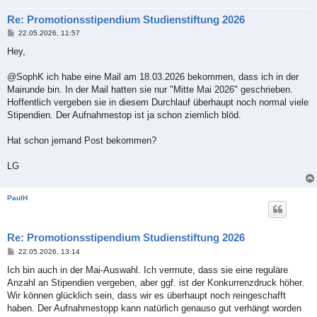
Re: Promotionsstipendium Studienstiftung 2026
B
22.05.2026, 11:57
e
i
Hey,
t
r
a
@SophK ich habe eine Mail am 18.03.2026 bekommen, dass ich in der
g
Mairunde bin. In der Mail hatten sie nur "Mitte Mai 2026" geschrieben.
Hoffentlich vergeben sie in diesem Durchlauf überhaupt noch normal viele
Stipendien. Der Aufnahmestop ist ja schon ziemlich blöd.
Hat schon jemand Post bekommen?
LG
PaulH
Re: Promotionsstipendium Studienstiftung 2026
B
22.05.2026, 13:14
e
i
Ich bin auch in der Mai-Auswahl. Ich vermute, dass sie eine reguläre
t
Anzahl an Stipendien vergeben, aber ggf. ist der Konkurrenzdruck höher.
r
a
Wir können glücklich sein, dass wir es überhaupt noch reingeschafft
g
haben. Der Aufnahmestopp kann natürlich genauso gut verhängt worden