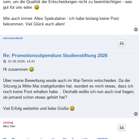
sein, um die Qualität der Entscheidungen nicht zu beeinträchtigen - was
gut für uns wäre.
Wie auch immer. Alles Spekulation - ich habe bislang keine Post
bekommen. Viel Glück euch allen!
nervousduck
Re: Promotionsstipendium Studienstiftung 2026
B
01.06.2026, 14:41
e
i
Hi zusammen
t
r
a
Über meine Bewerbung wurde auch im Mai-Termin entschieden. Da die
g
Sitzung ja Mitte Mai stattgefunden hat, wundert es mich etwas, dass ich
noch keine Post erhalten habe… Deshalb wollte ich nun auch mal fragen,
ob jemand schon etwas gehört hat?
Viel Erfolg weiterhin und liebe Grüße
ziming
Neu hier