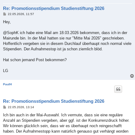
Re: Promotionsstipendium Studienstiftung 2026
B
22.05.2026, 11:57
e
i
Hey,
t
r
a
@SophK ich habe eine Mail am 18.03.2026 bekommen, dass ich in der
g
Mairunde bin. In der Mail hatten sie nur "Mitte Mai 2026" geschrieben.
Hoffentlich vergeben sie in diesem Durchlauf überhaupt noch normal viele
Stipendien. Der Aufnahmestop ist ja schon ziemlich blöd.
Hat schon jemand Post bekommen?
LG
PaulH
Re: Promotionsstipendium Studienstiftung 2026
B
22.05.2026, 13:14
e
i
Ich bin auch in der Mai-Auswahl. Ich vermute, dass sie eine reguläre
t
Anzahl an Stipendien vergeben, aber ggf. ist der Konkurrenzdruck höher.
r
a
Wir können glücklich sein, dass wir es überhaupt noch reingeschafft
g
haben. Der Aufnahmestopp kann natürlich genauso gut verhängt worden