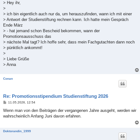
> Hey ihr,
>
> ich bin eigentlich auch nur da, um herauszufinden, wann ich mit einer
> Antwort der Studienstiftung rechnen kann. Ich hatte mein Gespräch
Ende März
> - hat jemand schon Bescheid bekommen, wann der
Promotionsausschuss das
> nächste Mal tagt? Ich hoffe sehr, dass mein Fachgutachten dann noch
> pünktlich ankommt!
>
> Liebe Grüße
> Anna
Conan
Re: Promotionsstipendium Studienstiftung 2026
B
11.05.2026, 12:54
e
i
Wenn man von den Beiträgen der vergangenen Jahre ausgeht, werden wir
t
wahrscheinlich Anfang Juni davon erfahren.
r
a
g
Doktorandin_1999