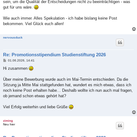
sein, um die Qualität der Entscheidungen nicht zu beeinträchtigen - was
gut für uns wäre.
Wie auch immer. Alles Spekulation - ich habe bislang keine Post
bekommen. Viel Glück euch allen!
nervousduck
Re: Promotionsstipendium Studienstiftung 2026
B
01.06.2026, 14:41
e
i
Hi zusammen
t
r
a
Über meine Bewerbung wurde auch im Mai-Termin entschieden. Da die
g
Sitzung ja Mitte Mai stattgefunden hat, wundert es mich etwas, dass ich
noch keine Post erhalten habe… Deshalb wollte ich nun auch mal fragen,
ob jemand schon etwas gehört hat?
Viel Erfolg weiterhin und liebe Grüße
ziming
Neu hier