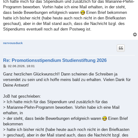
i
Ich hatte mich für das Stipendium und zusätzlich für das Marianne-Plehn-
t
Programm beworben. Vorhin habe ich eine Mail erhalten, in der steht,
r
a
dass beide Bewerbungen erfolgreich waren
Einen Brief bekommen
g
hatte ich bisher nicht (habe heute auch noch nicht in den Briefkasten
geschaut), aber in der Mail stand auch, dass die Nachricht bzgl. des
Stipendiums eventuell noch auf dem Postweg ist.
nervousduck
Re: Promotionsstipendium Studienstiftung 2026
B
02.06.2026, 18:01
e
i
Ganz herzlichen Glückwunsch!! Dann scheinen die Schreiben ja
t
versendet zu sein und ich hoffe meins bald zu erhalten. Vielen Dank für
r
a
Deine Antwort!
g
JoB hat geschrieben:
> Ich hatte mich für das Stipendium und zusätzlich für das
> Marianne-Plehn-Programm beworben. Vorhin habe ich eine Mail
erhalten, in
> der steht, dass beide Bewerbungen erfolgreich waren
Einen Brief
bekommen
> hatte ich bisher nicht (habe heute auch noch nicht in den Briefkasten
> geschaut), aber in der Mail stand auch, dass die Nachricht bzgl. des