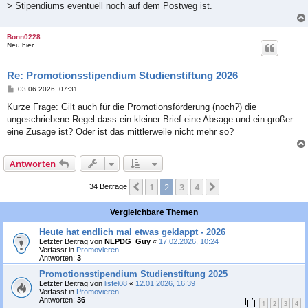
> Stipendiums eventuell noch auf dem Postweg ist.
Bonn0228
Neu hier
Re: Promotionsstipendium Studienstiftung 2026
B
03.06.2026, 07:31
e
i
Kurze Frage: Gilt auch für die Promotionsförderung (noch?) die
t
ungeschriebene Regel dass ein kleiner Brief eine Absage und ein großer
r
a
eine Zusage ist? Oder ist das mittlerweile nicht mehr so?
g
Antworten
1
2
3
4
Vorherige
Nächste
34 Beiträge
Vergleichbare Themen
Heute hat endlich mal etwas geklappt - 2026
Letzter Beitrag von
NLPDG_Guy
«
17.02.2026, 10:24
Verfasst in
Promovieren
Antworten:
3
Promotionsstipendium Studienstiftung 2025
Letzter Beitrag von
lisfel08
«
12.01.2026, 16:39
Verfasst in
Promovieren
Antworten:
36
1
2
3
4