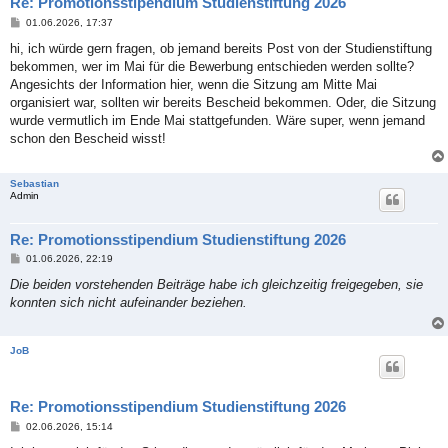
Re: Promotionsstipendium Studienstiftung 2026
B
01.06.2026, 17:37
e
i
hi, ich würde gern fragen, ob jemand bereits Post von der Studienstiftung
t
bekommen, wer im Mai für die Bewerbung entschieden werden sollte?
r
a
Angesichts der Information hier, wenn die Sitzung am Mitte Mai
g
organisiert war, sollten wir bereits Bescheid bekommen. Oder, die Sitzung
wurde vermutlich im Ende Mai stattgefunden. Wäre super, wenn jemand
schon den Bescheid wisst!
Sebastian
Admin
Re: Promotionsstipendium Studienstiftung 2026
B
01.06.2026, 22:19
e
i
Die beiden vorstehenden Beiträge habe ich gleichzeitig freigegeben, sie
t
konnten sich nicht aufeinander beziehen.
r
a
g
JoB
Re: Promotionsstipendium Studienstiftung 2026
B
02.06.2026, 15:14
e