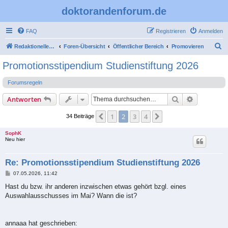
doktorandenforum.de
FAQ
Registrieren
Anmelden
S
Redaktioneller Teil
Foren-Übersicht
Öffentlicher Bereich
Promovieren
u
Promotionsstipendium Studienstiftung 2026
c
Forumsregeln
h
e
Suche
Erweiterte
Antworten
1
2
3
4
Vorherige
Nächste
34 Beiträge
SophK
Neu hier
Re: Promotionsstipendium Studienstiftung 2026
B
07.05.2026, 11:42
e
i
Hast du bzw. ihr anderen inzwischen etwas gehört bzgl. eines
t
Auswahlausschusses im Mai? Wann die ist?
r
a
g
annaaa hat geschrieben: