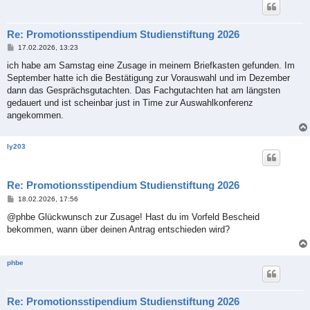
Re: Promotionsstipendium Studienstiftung 2026
B
17.02.2026, 13:23
e
i
ich habe am Samstag eine Zusage in meinem Briefkasten gefunden. Im
t
September hatte ich die Bestätigung zur Vorauswahl und im Dezember
r
a
dann das Gesprächsgutachten. Das Fachgutachten hat am längsten
g
gedauert und ist scheinbar just in Time zur Auswahlkonferenz
angekommen.
ly203
Re: Promotionsstipendium Studienstiftung 2026
B
18.02.2026, 17:56
e
i
@phbe Glückwunsch zur Zusage! Hast du im Vorfeld Bescheid
t
bekommen, wann über deinen Antrag entschieden wird?
r
a
g
phbe
Re: Promotionsstipendium Studienstiftung 2026