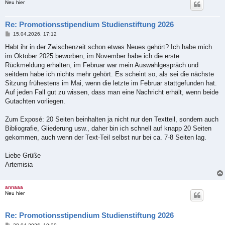
Neu hier
Re: Promotionsstipendium Studienstiftung 2026
B
15.04.2026, 17:12
e
i
Habt ihr in der Zwischenzeit schon etwas Neues gehört? Ich habe mich
t
im Oktober 2025 beworben, im November habe ich die erste
r
a
Rückmeldung erhalten, im Februar war mein Auswahlgespräch und
g
seitdem habe ich nichts mehr gehört. Es scheint so, als sei die nächste
Sitzung frühestens im Mai, wenn die letzte im Februar stattgefunden hat.
Auf jeden Fall gut zu wissen, dass man eine Nachricht erhält, wenn beide
Gutachten vorliegen.
Zum Exposé: 20 Seiten beinhalten ja nicht nur den Textteil, sondern auch
Bibliografie, Gliederung usw., daher bin ich schnell auf knapp 20 Seiten
gekommen, auch wenn der Text-Teil selbst nur bei ca. 7-8 Seiten lag.
Liebe Grüße
Artemisia
annaaa
Neu hier
Re: Promotionsstipendium Studienstiftung 2026
B