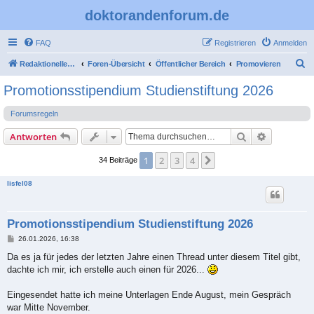
doktorandenforum.de
FAQ
Registrieren
Anmelden
S
Redaktioneller Teil
Foren-Übersicht
Öffentlicher Bereich
Promovieren
u
Promotionsstipendium Studienstiftung 2026
c
Forumsregeln
h
e
Suche
Erweiterte
Antworten
1
2
3
4
Nächste
34 Beiträge
lisfel08
Promotionsstipendium Studienstiftung 2026
B
26.01.2026, 16:38
e
i
Da es ja für jedes der letzten Jahre einen Thread unter diesem Titel gibt,
t
dachte ich mir, ich erstelle auch einen für 2026...
r
a
g
Eingesendet hatte ich meine Unterlagen Ende August, mein Gespräch
war Mitte November.