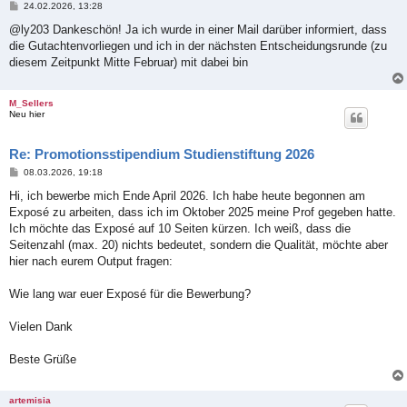
B
24.02.2026, 13:28
e
i
@ly203 Dankeschön! Ja ich wurde in einer Mail darüber informiert, dass
t
die Gutachtenvorliegen und ich in der nächsten Entscheidungsrunde (zu
r
a
diesem Zeitpunkt Mitte Februar) mit dabei bin
g
M_Sellers
Neu hier
Re: Promotionsstipendium Studienstiftung 2026
B
08.03.2026, 19:18
e
i
Hi, ich bewerbe mich Ende April 2026. Ich habe heute begonnen am
t
Exposé zu arbeiten, dass ich im Oktober 2025 meine Prof gegeben hatte.
r
a
Ich möchte das Exposé auf 10 Seiten kürzen. Ich weiß, dass die
g
Seitenzahl (max. 20) nichts bedeutet, sondern die Qualität, möchte aber
hier nach eurem Output fragen:
Wie lang war euer Exposé für die Bewerbung?
Vielen Dank
Beste Grüße
artemisia