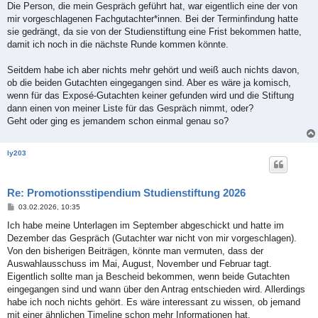
Die Person, die mein Gespräch geführt hat, war eigentlich eine der von
mir vorgeschlagenen Fachgutachter*innen. Bei der Terminfindung hatte
sie gedrängt, da sie von der Studienstiftung eine Frist bekommen hatte,
damit ich noch in die nächste Runde kommen könnte.
Seitdem habe ich aber nichts mehr gehört und weiß auch nichts davon,
ob die beiden Gutachten eingegangen sind. Aber es wäre ja komisch,
wenn für das Exposé-Gutachten keiner gefunden wird und die Stiftung
dann einen von meiner Liste für das Gespräch nimmt, oder?
Geht oder ging es jemandem schon einmal genau so?
ly203
Re: Promotionsstipendium Studienstiftung 2026
B
03.02.2026, 10:35
e
i
Ich habe meine Unterlagen im September abgeschickt und hatte im
t
Dezember das Gespräch (Gutachter war nicht von mir vorgeschlagen).
r
a
Von den bisherigen Beiträgen, könnte man vermuten, dass der
g
Auswahlausschuss im Mai, August, November und Februar tagt.
Eigentlich sollte man ja Bescheid bekommen, wenn beide Gutachten
eingegangen sind und wann über den Antrag entschieden wird. Allerdings
habe ich noch nichts gehört. Es wäre interessant zu wissen, ob jemand
mit einer ähnlichen Timeline schon mehr Informationen hat.