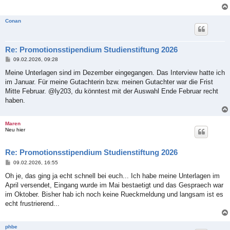
Conan
Re: Promotionsstipendium Studienstiftung 2026
B
09.02.2026, 09:28
e
i
Meine Unterlagen sind im Dezember eingegangen. Das Interview hatte ich
t
im Januar. Für meine Gutachterin bzw. meinen Gutachter war die Frist
r
a
Mitte Februar. @ly203, du könntest mit der Auswahl Ende Februar recht
g
haben.
Maren
Neu hier
Re: Promotionsstipendium Studienstiftung 2026
B
09.02.2026, 16:55
e
i
Oh je, das ging ja echt schnell bei euch... Ich habe meine Unterlagen im
t
April versendet, Eingang wurde im Mai bestaetigt und das Gespraech war
r
a
im Oktober. Bisher hab ich noch keine Rueckmeldung und langsam ist es
g
echt frustrierend...
phbe