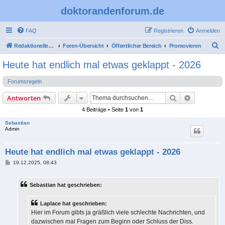
doktorandenforum.de
FAQ
Registrieren
Anmelden
S
Redaktioneller Teil
Foren-Übersicht
Öffentlicher Bereich
Promovieren
u
Heute hat endlich mal etwas geklappt - 2026
c
Forumsregeln
h
e
Suche
Erweiterte
Antworten
4 Beiträge • Seite
1
von
1
Sebastian
Admin
Heute hat endlich mal etwas geklappt - 2026
B
19.12.2025, 08:43
e
i
t
Sebastian hat geschrieben:
r
a
g
Laplace hat geschrieben:
Hier im Forum gibts ja gräßlich viele schlechte Nachrichten, und
dazwischen mal Fragen zum Beginn oder Schluss der Diss.