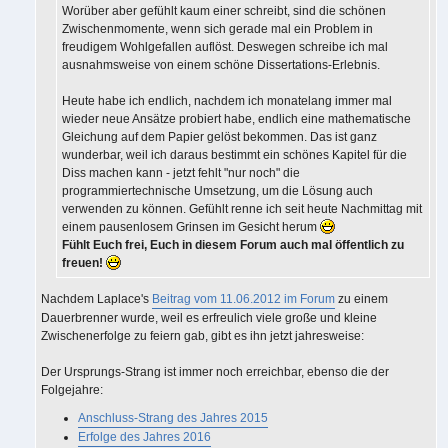
Worüber aber gefühlt kaum einer schreibt, sind die schönen
Zwischenmomente, wenn sich gerade mal ein Problem in
freudigem Wohlgefallen auflöst. Deswegen schreibe ich mal
ausnahmsweise von einem schöne Dissertations-Erlebnis.
Heute habe ich endlich, nachdem ich monatelang immer mal
wieder neue Ansätze probiert habe, endlich eine mathematische
Gleichung auf dem Papier gelöst bekommen. Das ist ganz
wunderbar, weil ich daraus bestimmt ein schönes Kapitel für die
Diss machen kann - jetzt fehlt "nur noch" die
programmiertechnische Umsetzung, um die Lösung auch
verwenden zu können. Gefühlt renne ich seit heute Nachmittag mit
einem pausenlosem Grinsen im Gesicht herum
Fühlt Euch frei, Euch in diesem Forum auch mal öffentlich zu
freuen!
Nachdem Laplace's
Beitrag vom 11.06.2012 im Forum
zu einem
Dauerbrenner wurde, weil es erfreulich viele große und kleine
Zwischenerfolge zu feiern gab, gibt es ihn jetzt jahresweise:
Der Ursprungs-Strang ist immer noch erreichbar, ebenso die der
Folgejahre:
Anschluss-Strang des Jahres 2015
Erfolge des Jahres 2016