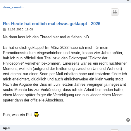
deen_everstin
Re: Heute hat endlich mal etwas geklappt - 2026
B
11.02.2026, 18:08
e
i
Na dann lass ich den Thread hier mal aufleben. :-D
t
r
a
Es hat endlich geklappt! Im März 2022 habe ich mich für mein
g
Promotionsstudium eingeschrieben und heute, knapp vier Jahre später,
hab ich nun offiziell den Titel bzw. den Doktorgrad "Doktor der
Philosophie" verliehen bekommen. Einerseits war es ein recht nüchterner
Moment, weil ich (aufgrund der Entfernung zwischen Uni und Wohnort)
erst einmal nur einen Scan per Mail erhalten habe und trotzdem fühlte ich
mich erleichtert, glücklich und auch ehrlicherweise ein klein wenig stolz.
Nach der Abgabe der Diss im Juni letzten Jahres vergingen ja insgesamt
sechs Monate bis zur Verkündung, dass ich die Arbeit bestanden hatte,
einen Monat später folgte die Verteidigung und nun wieder einen Monat
später dann der offizielle Abschluss.
Puh, was ein Ritt.
Aguti