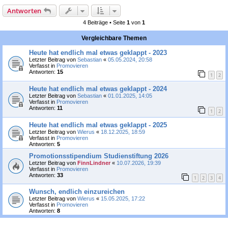
Antworten
4 Beiträge • Seite
1
von
1
Vergleichbare Themen
Heute hat endlich mal etwas geklappt - 2023
Letzter Beitrag von
Sebastian
«
05.05.2024, 20:58
Verfasst in
Promovieren
Antworten:
15
1
2
Heute hat endlich mal etwas geklappt - 2024
Letzter Beitrag von
Sebastian
«
01.01.2025, 14:05
Verfasst in
Promovieren
Antworten:
11
1
2
Heute hat endlich mal etwas geklappt - 2025
Letzter Beitrag von
Wierus
«
18.12.2025, 18:59
Verfasst in
Promovieren
Antworten:
5
Promotionsstipendium Studienstiftung 2026
Letzter Beitrag von
FinnLindner
«
10.07.2026, 19:39
Verfasst in
Promovieren
Antworten:
33
1
2
3
4
Wunsch, endlich einzureichen
Letzter Beitrag von
Wierus
«
15.05.2025, 17:22
Verfasst in
Promovieren
Antworten:
8