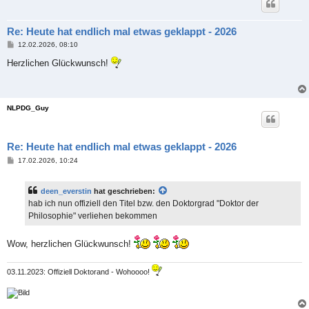
Re: Heute hat endlich mal etwas geklappt - 2026
B
12.02.2026, 08:10
e
i
Herzlichen Glückwunsch!
t
r
a
g
NLPDG_Guy
Re: Heute hat endlich mal etwas geklappt - 2026
B
17.02.2026, 10:24
e
i
t
deen_everstin
hat geschrieben:
r
a
hab ich nun offiziell den Titel bzw. den Doktorgrad "Doktor der
g
Philosophie" verliehen bekommen
Wow, herzlichen Glückwunsch!
03.11.2023: Offiziell Doktorand - Wohoooo!