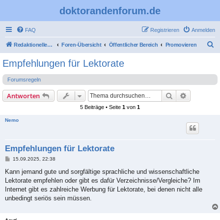
doktorandenforum.de
FAQ
Registrieren
Anmelden
S
Redaktioneller Teil
Foren-Übersicht
Öffentlicher Bereich
Promovieren
u
Empfehlungen für Lektorate
c
Forumsregeln
h
e
Suche
Erweiterte
Antworten
5 Beiträge • Seite
1
von
1
Nemo
Empfehlungen für Lektorate
B
15.09.2025, 22:38
e
i
Kann jemand gute und sorgfältige sprachliche und wissenschaftliche
t
Lektorate empfehlen oder gibt es dafür Verzeichnisse/Vergleiche? Im
r
a
Internet gibt es zahlreiche Werbung für Lektorate, bei denen nicht alle
g
unbedingt seriös sein müssen.