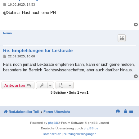
B
16.09.2025, 14:53
e
i
@Sabina: Hast auch eine PN.
t
r
a
g
Nemo
Re: Empfehlungen für Lektorate
B
22.09.2025, 16:00
e
i
Falls noch jemand Lektorate empfehlen kann, kann er sich gerne melden,
t
besonders im Bereich Rechtswissenschaften, aber auch darüber hinaus.
r
a
g
Antworten
5 Beiträge • Seite
1
von
1
Redaktioneller Teil
Foren-Übersicht
Powered by
phpBB
® Forum Software © phpBB Limited
Deutsche Übersetzung durch
phpBB.de
Datenschutz
|
Nutzungsbedingungen