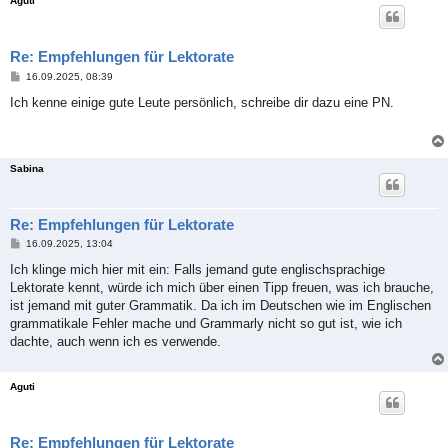
Aguti
Re: Empfehlungen für Lektorate
B
16.09.2025, 08:39
e
i
Ich kenne einige gute Leute persönlich, schreibe dir dazu eine PN.
t
r
a
g
Sabina
Re: Empfehlungen für Lektorate
B
16.09.2025, 13:04
e
i
Ich klinge mich hier mit ein: Falls jemand gute englischsprachige
t
Lektorate kennt, würde ich mich über einen Tipp freuen, was ich brauche,
r
a
ist jemand mit guter Grammatik. Da ich im Deutschen wie im Englischen
g
grammatikale Fehler mache und Grammarly nicht so gut ist, wie ich
dachte, auch wenn ich es verwende.
Aguti
Re: Empfehlungen für Lektorate