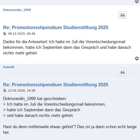
Doktorandin_1999
Re: Promotionsstipendium Studienstiftung 2025
B
08.12.2025, 08:49
e
i
Danke für die Antworten! Ich hatte im Juli die Vorentscheidungsmail
t
bekommen, hatte ich September dann das Gespräch und habe danach
r
a
nichts mehr gehört.
g
lisfel08
Re: Promotionsstipendium Studienstiftung 2025
B
12.01.2026, 16:39
e
i
Doktorandin_1999 hat geschrieben:
t
> Ich hatte im Juli die Vorentscheidungsmail bekommen,
r
a
> hatte ich September dann das Gespräch
g
> und habe danach nichts mehr gehört.
Hast du denn mittlerweile etwas gehört'? Das ist ja dann schon echt lange
her.