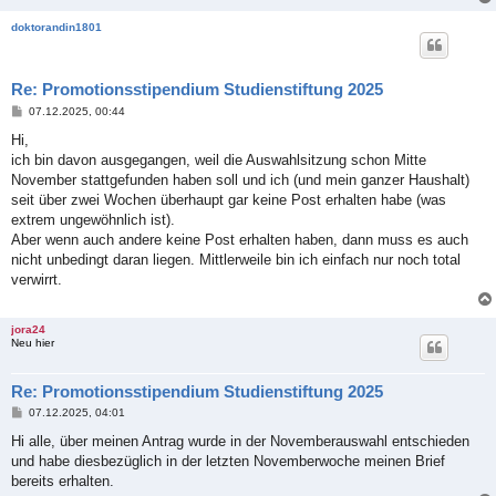
doktorandin1801
Re: Promotionsstipendium Studienstiftung 2025
B
07.12.2025, 00:44
e
i
Hi,
t
ich bin davon ausgegangen, weil die Auswahlsitzung schon Mitte
r
a
November stattgefunden haben soll und ich (und mein ganzer Haushalt)
g
seit über zwei Wochen überhaupt gar keine Post erhalten habe (was
extrem ungewöhnlich ist).
Aber wenn auch andere keine Post erhalten haben, dann muss es auch
nicht unbedingt daran liegen. Mittlerweile bin ich einfach nur noch total
verwirrt.
jora24
Neu hier
Re: Promotionsstipendium Studienstiftung 2025
B
07.12.2025, 04:01
e
i
Hi alle, über meinen Antrag wurde in der Novemberauswahl entschieden
t
und habe diesbezüglich in der letzten Novemberwoche meinen Brief
r
a
bereits erhalten.
g