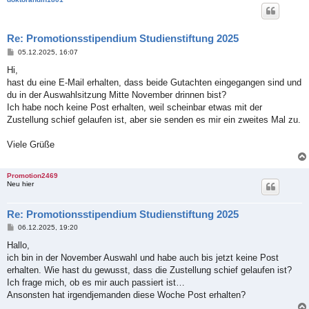
Re: Promotionsstipendium Studienstiftung 2025
B
05.12.2025, 16:07
e
i
Hi,
t
hast du eine E-Mail erhalten, dass beide Gutachten eingegangen sind und
r
a
du in der Auswahlsitzung Mitte November drinnen bist?
g
Ich habe noch keine Post erhalten, weil scheinbar etwas mit der
Zustellung schief gelaufen ist, aber sie senden es mir ein zweites Mal zu.
Viele Grüße
Promotion2469
Neu hier
Re: Promotionsstipendium Studienstiftung 2025
B
06.12.2025, 19:20
e
i
Hallo,
t
ich bin in der November Auswahl und habe auch bis jetzt keine Post
r
a
erhalten. Wie hast du gewusst, dass die Zustellung schief gelaufen ist?
g
Ich frage mich, ob es mir auch passiert ist…
Ansonsten hat irgendjemanden diese Woche Post erhalten?