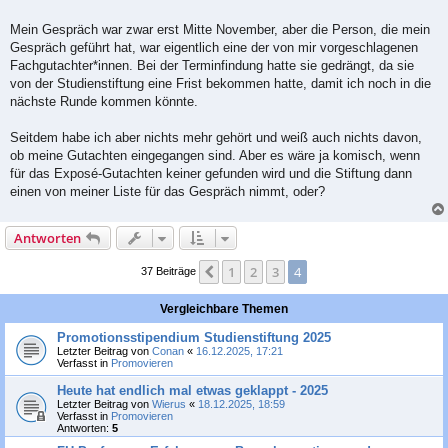
Mein Gespräch war zwar erst Mitte November, aber die Person, die mein
Gespräch geführt hat, war eigentlich eine der von mir vorgeschlagenen
Fachgutachter*innen. Bei der Terminfindung hatte sie gedrängt, da sie
von der Studienstiftung eine Frist bekommen hatte, damit ich noch in die
nächste Runde kommen könnte.
Seitdem habe ich aber nichts mehr gehört und weiß auch nichts davon,
ob meine Gutachten eingegangen sind. Aber es wäre ja komisch, wenn
für das Exposé-Gutachten keiner gefunden wird und die Stiftung dann
einen von meiner Liste für das Gespräch nimmt, oder?
Antworten
1
2
3
4
Vorherige
37 Beiträge
Vergleichbare Themen
Promotionsstipendium Studienstiftung 2025
Letzter Beitrag von
Conan
«
16.12.2025, 17:21
Verfasst in
Promovieren
Heute hat endlich mal etwas geklappt - 2025
Letzter Beitrag von
Wierus
«
18.12.2025, 18:59
Verfasst in
Promovieren
Antworten:
5