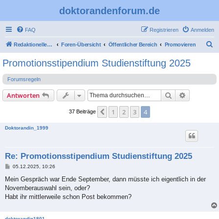
doktorandenforum.de
FAQ
Registrieren
Anmelden
S
Redaktioneller Teil
Foren-Übersicht
Öffentlicher Bereich
Promovieren
u
Promotionsstipendium Studienstiftung 2025
c
Forumsregeln
h
e
Suche
Erweiterte
Antworten
1
2
3
4
Vorherige
37 Beiträge
Doktorandin_1999
Re: Promotionsstipendium Studienstiftung 2025
B
05.12.2025, 10:26
e
i
Mein Gespräch war Ende September, dann müsste ich eigentlich in der
t
Novemberauswahl sein, oder?
r
a
Habt ihr mittlerweile schon Post bekommen?
g
doktorandin1801