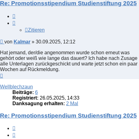
Re: Promotionsstipendium Studienstiftung 2025
Zitieren
Zitieren
Beitrag
von
Kalmar
»
30.09.2025, 12:12
Hat jemand, der/die angenommen wurde schon erneut was
gehört oder weiß wie lange das dauert? Ich habe nach Zusage
alle Unterlagen zurückgeschickt und warte jetzt schon ein paar
Wochen auf Rückmeldung.
Nach
oben
Wellblechzaun
Beiträge:
6
Registriert:
26.05.2025, 14:33
Danksagung erhalten:
2 Mal
Re: Promotionsstipendium Studienstiftung 2025
Zitieren