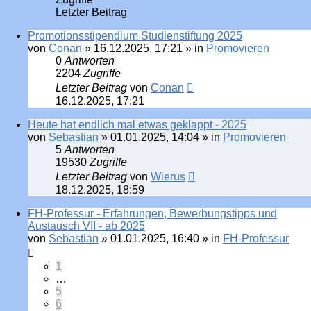
Letzter Beitrag
Promotionsstipendium Studienstiftung 2025
von
Conan
»
16.12.2025, 17:21
» in
Promovieren
0
Antworten
2204
Zugriffe
Letzter Beitrag
von
Conan
16.12.2025, 17:21
Heute hat endlich mal etwas geklappt - 2025
von
Sebastian
»
01.01.2025, 14:04
» in
Promovieren
5
Antworten
19530
Zugriffe
Letzter Beitrag
von
Wierus
18.12.2025, 18:59
FH-Professur - Erfahrungen, Bewerbungstipps und
Austausch VII - ab 2025
von
Sebastian
»
01.01.2025, 16:40
» in
FH-Professur
1
…
5
6