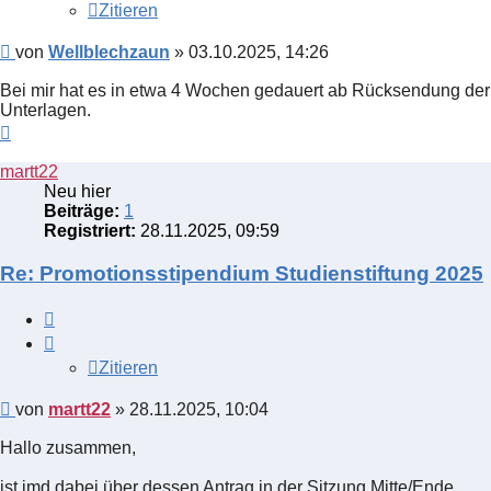
Zitieren
Beitrag
von
Wellblechzaun
»
03.10.2025, 14:26
Bei mir hat es in etwa 4 Wochen gedauert ab Rücksendung der
Unterlagen.
Nach
oben
martt22
Neu hier
Beiträge:
1
Registriert:
28.11.2025, 09:59
Re: Promotionsstipendium Studienstiftung 2025
Zitieren
Zitieren
Beitrag
von
martt22
»
28.11.2025, 10:04
Hallo zusammen,
ist jmd dabei über dessen Antrag in der Sitzung Mitte/Ende