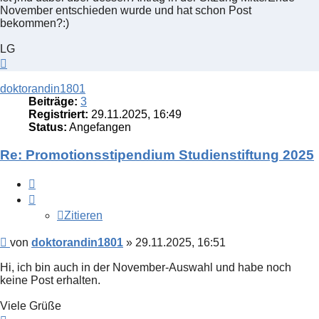
November entschieden wurde und hat schon Post
bekommen?:)
LG
Nach
oben
doktorandin1801
Beiträge:
3
Registriert:
29.11.2025, 16:49
Status:
Angefangen
Re: Promotionsstipendium Studienstiftung 2025
Zitieren
Zitieren
Beitrag
von
doktorandin1801
»
29.11.2025, 16:51
Hi, ich bin auch in der November-Auswahl und habe noch
keine Post erhalten.
Viele Grüße
Nach