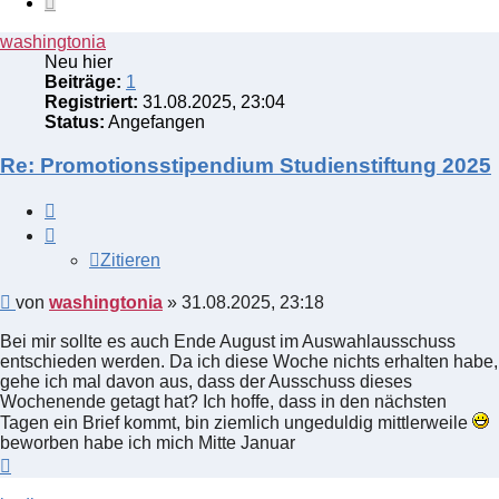
washingtonia
Neu hier
Beiträge:
1
Registriert:
31.08.2025, 23:04
Status:
Angefangen
Re: Promotionsstipendium Studienstiftung 2025
Zitieren
Zitieren
Beitrag
von
washingtonia
»
31.08.2025, 23:18
Bei mir sollte es auch Ende August im Auswahlausschuss
entschieden werden. Da ich diese Woche nichts erhalten habe,
gehe ich mal davon aus, dass der Ausschuss dieses
Wochenende getagt hat? Ich hoffe, dass in den nächsten
Tagen ein Brief kommt, bin ziemlich ungeduldig mittlerweile
beworben habe ich mich Mitte Januar
Nach
oben