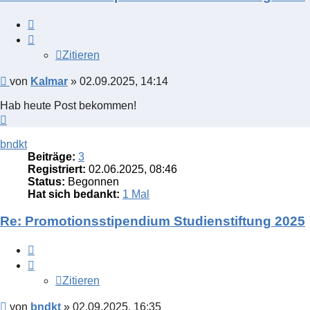
Zitieren
Zitieren
Beitrag
von
Kalmar
»
02.09.2025, 14:14
Hab heute Post bekommen!
Nach
oben
bndkt
Beiträge:
3
Registriert:
02.06.2025, 08:46
Status:
Begonnen
Hat sich bedankt:
1 Mal
Re: Promotionsstipendium Studienstiftung 2025
Zitieren
Zitieren
Beitrag
von
bndkt
»
02.09.2025, 16:35