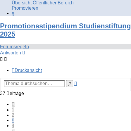
Übersicht
Öffentlicher Bereich
Promovieren
Suche
Promotionsstipendium Studienstiftung
2025
Forumsregeln
Antworten
Druckansicht
Erweiterte
Suche
Suche
37 Beiträge
Vorherige
1
2
3
4
Nächste