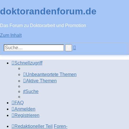
doktorandenforum.de
Das Forum zu Doktorarbeit und Promotion
Zum Inhalt
Erweiterte
Suche
Suche
Schnellzugriff
Unbeantwortete Themen
Aktive Themen
Suche
FAQ
Anmelden
Registrieren
Redaktioneller Teil
Foren-