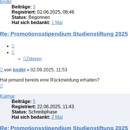
bndkt
Beiträge:
3
Registriert:
02.06.2025, 08:46
Status:
Begonnen
Hat sich bedankt:
1 Mal
Re: Promotionsstipendium Studienstiftung 2025
Zitieren
Zitieren
Beitrag
von
bndkt
»
02.09.2025, 11:53
Hat jemand bereits eine Rückmeldung erhalten?
Nach
oben
Kalmar
Beiträge:
5
Registriert:
22.06.2025, 11:43
Status:
Schreibphase
Hat sich bedankt:
2 Mal
Re: Promotionsstipendium Studienstiftung 2025