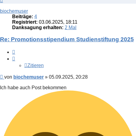
oben
biochemuser
Beiträge:
4
Registriert:
03.06.2025, 18:11
Danksagung erhalten:
2 Mal
Re: Promotionsstipendium Studienstiftung 2025
Zitieren
Zitieren
Beitrag
von
biochemuser
»
05.09.2025, 20:28
Ich habe auch Post bekommen