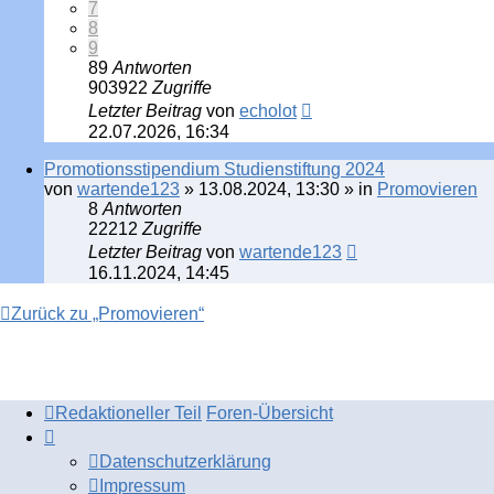
7
8
9
89
Antworten
903922
Zugriffe
Letzter Beitrag
von
echolot
22.07.2026, 16:34
Promotionsstipendium Studienstiftung 2024
von
wartende123
»
13.08.2024, 13:30
» in
Promovieren
8
Antworten
22212
Zugriffe
Letzter Beitrag
von
wartende123
16.11.2024, 14:45
Zurück zu „Promovieren“
Redaktioneller Teil
Foren-Übersicht
Datenschutzerklärung
Impressum