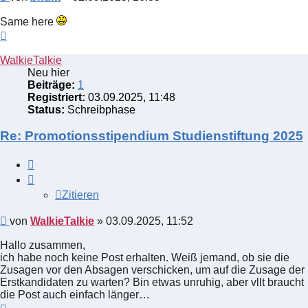
Same here
Nach
oben
WalkieTalkie
Neu hier
Beiträge:
1
Registriert:
03.09.2025, 11:48
Status:
Schreibphase
Re: Promotionsstipendium Studienstiftung 2025
Zitieren
Zitieren
Beitrag
von
WalkieTalkie
»
03.09.2025, 11:52
Hallo zusammen,
ich habe noch keine Post erhalten. Weiß jemand, ob sie die
Zusagen vor den Absagen verschicken, um auf die Zusage der
Erstkandidaten zu warten? Bin etwas unruhig, aber vllt braucht
die Post auch einfach länger…
Nach