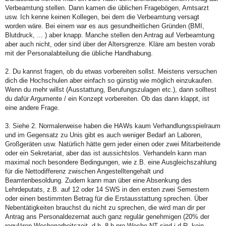
Verbeamtung stellen. Dann kamen die üblichen Fragebögen, Amtsarzt
usw. Ich kenne keinen Kollegen, bei dem die Verbeamtung versagt
worden wäre. Bei einem war es aus gesundheitlichen Gründen (BMI,
Blutdruck, ... ) aber knapp. Manche stellen den Antrag auf Verbeamtung
aber auch nicht, oder sind über der Altersgrenze. Kläre am besten vorab
mit der Personalabteilung die übliche Handhabung.
2. Du kannst fragen, ob du etwas vorbereiten sollst. Meistens versuchen
dich die Hochschulen aber einfach so günstig wie möglich einzukaufen.
Wenn du mehr willst (Ausstattung, Berufungszulagen etc.), dann solltest
du dafür Argumente / ein Konzept vorbereiten. Ob das dann klappt, ist
eine andere Frage.
3. Siehe 2. Normalerweise haben die HAWs kaum Verhandlungsspielraum
und im Gegensatz zu Unis gibt es auch weniger Bedarf an Laboren,
Großgeräten usw. Natürlich hätte gern jeder einen oder zwei Mitarbeitende
oder ein Sekretariat, aber das ist aussichtslos. Verhandeln kann man
maximal noch besondere Bedingungen, wie z.B. eine Ausgleichszahlung
für die Nettodifferenz zwischen Angestelltengehalt und
Beamtenbesoldung. Zudem kann man über eine Absenkung des
Lehrdeputats, z.B. auf 12 oder 14 SWS in den ersten zwei Semestern
oder einen bestimmten Betrag für die Erstausstattung sprechen. Über
Nebentätigkeiten brauchst du nicht zu sprechen, die wird man dir per
Antrag ans Personaldezernat auch ganz regulär genehmigen (20% der
regulären Wochenarbeitszeit, d.h. 8 h pro Woche NT sind i.d.R. kein