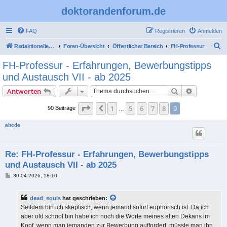
doktorandenforum.de
FAQ
Registrieren
Anmelden
S
Redaktioneller Teil
Foren-Übersicht
Öffentlicher Bereich
FH-Professur
u
FH-Professur - Erfahrungen, Bewerbungstipps
c
und Austausch VII - ab 2025
h
Suche
Erweiterte
Antworten
e
Seite
9
von
9
1
5
6
7
8
9
Vorherige
90 Beiträge
…
abcde
Re: FH-Professur - Erfahrungen, Bewerbungstipps
und Austausch VII - ab 2025
B
30.04.2026, 18:10
e
i
t
dead_souls
hat geschrieben:
r
a
Seitdem bin ich skeptisch, wenn jemand sofort euphorisch ist. Da ich
g
aber old school bin habe ich noch die Worte meines alten Dekans im
Kopf, wenn man jemanden zur Bewerbung auffordert, müsste man ihn