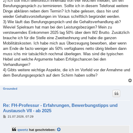
2) Ich soll mich telefonisch innerhalb von vier Wochen melden, um ein
Berufungsgespräch zu terminieren. Sollte ich in diesem Telefonat weitere
Dinge abklären neben dem Termin? Ich habe gelesen, dass hin und
wieder Gehaltsvorstellungen im Voraus schriftlich begründet werden.
3) Wie läuft das Berufungsgespräch und die Gehaltsverhandlung ab?
Wieviel Spielraum hat man bei den Leistungsbezügen? Mein zu
versteuerndes Einkommen 2025 lag 50% über dem W2 Brutto. Zusätzlich
brauche ich für die Stelle eine Zweitwohnung und habe die ganzen
Mobilitätskosten. Ich habe mich aus Überzeugung beworben, aber wenn
am Ende de facto weniger als 50% verfügbares netto übrig bleiben dann
muss ichs mir tatsächlich nochmal überlegen. Was sind die typischen
Hebel und welche Argumente haben Erfolgschancen bei den
Verhandlungen?
4) Gibts weitere wichtige Aspekte, die ich im Vorfeld vor der Annahme und
dem Berufungsgespräch auf dem Schirm haben sollte?
Grounded
Re: FH-Professur - Erfahrungen, Bewerbungstipps und
Austausch VII - ab 2025
B
21.07.2026, 07:29
e
i
t
qwertz
hat geschrieben:
r