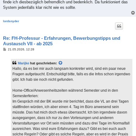
finde ich diesbezüglich befremdlich und bedenklich. Da funktioniert das
System jedenfalls klar nicht wie es sollte.
lordsnyder
Re: FH-Professur - Erfahrungen, Bewerbungstipps und
Austausch VII - ab 2025
B
21.05.2026, 12:28
e
i
t
Marijke
hat geschrieben:
r
a
Hallo, da es bei mir auch langsam konkreter wird, sind ein paar neue
g
Fragen aufgetaucht. Entschuldigt bitte, falls es die Infos schon irgendwo
gibt. Ich hab sie noch nicht gefunden.
Home-Office/Anwesenheitszeiten während Semester und in den
Semesterferien:
Im Gespräch mit der BK wurde mir berichtet, dass die VL an drei Tagen
stattfinden würden, ich aber einen 4. Tag im Büro anwesend sein
müsste. Das hat mich doch etwas überrascht. Ich bin irgendwie davon
ausgegangen, dass ich nur zu den Vorlesungen und anderen
Veranstaltungen vor Ort sein müssten und dazu drei Tage im Normalfall
ausreichen. Was sind eure Erfahrungen dazu? Gibt es bei euch auch
solche Regeln? Oder gibt es solche Regeln, aber es wird in der Praxis