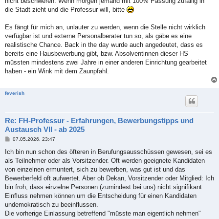
nicht beschweren. Wenn morgen jemand mit 100% Passung zufällig in
die Stadt zieht und die Professur will, bitte
Es fängt für mich an, unlauter zu werden, wenn die Stelle nicht wirklich
verfügbar ist und externe Personalberater tun so, als gäbe es eine
realistische Chance. Back in the day wurde auch angedeutet, dass es
bereits eine Hausbewerbung gibt, bzw. Absolventinnen dieser HS
müssten mindestens zwei Jahre in einer anderen Einrichtung gearbeitet
haben - ein Wink mit dem Zaunpfahl.
feverish
Re: FH-Professur - Erfahrungen, Bewerbungstipps und
Austausch VII - ab 2025
B
07.05.2026, 23:47
e
i
Ich bin nun schon des öfteren in Berufungsausschüssen gewesen, sei es
t
als Teilnehmer oder als Vorsitzender. Oft werden geeignete Kandidaten
r
a
von einzelnen ermuntert, sich zu bewerben, was gut ist und das
g
Bewerberfeld oft aufwertet. Aber ob Dekan, Vorsitzender oder Mitglied: Ich
bin froh, dass einzelne Personen (zumindest bei uns) nicht signifikant
Einfluss nehmen können um die Entscheidung für einen Kandidaten
undemokratisch zu beeinflussen.
Die vorherige Einlassung betreffend "müsste man eigentlich nehmen"