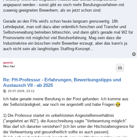
angepasst werden - sonst gibt es noch mehr Berufungsverfahren mit
zuwenig geeigneten Bewerbern, als es jetzt schon sind.
Gerade an den FHs wird's schon heute langsam grenzwertig. 18h
Lehrdeputat, man soll dazu aber ordentlich forschen und Transfer und
Selbstverwaltung betreiben bitteschön, und dann gibt's gerade mal W2 für
Promovierte mit möglichst viel Berufserfahrung. Mag sein dass die
Industriekrise ein bisschen mehr Bewerber erzeugt, aber das kann's ja
auch nicht sein als langfristiges Staffing-Konzept...
qwertz
Neu hier
Re: FH-Professur - Erfahrungen, Bewerbungstipps und
Austausch VII - ab 2025
B
20.07.2026, 23:12
e
i
Ich habe gerade meine Berufung in der Post gefunden. Ich komme aus
t
der Selbstständigkeit, war noch nie angestellt und habe Fragen
r
a
g
1) Die Professur startet im unbefristeten Angestelltenverhältnis
("angelehnt an W2"), die Ausschreibung sagte "Verbeamtung möglich".
Was darf ich darunter verstehen? (ich bin unter der Höchstaltersgrenze für
die Verbeamtung und gesundheitlich sollte es auch passen).