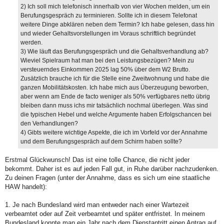
2) Ich soll mich telefonisch innerhalb von vier Wochen melden, um ein
Berufungsgespräch zu terminieren. Sollte ich in diesem Telefonat
weitere Dinge abklären neben dem Termin? Ich habe gelesen, dass hin
und wieder Gehaltsvorstellungen im Voraus schriftlich begründet
werden.
3) Wie läuft das Berufungsgespräch und die Gehaltsverhandlung ab?
Wieviel Spielraum hat man bei den Leistungsbezügen? Mein zu
versteuerndes Einkommen 2025 lag 50% über dem W2 Brutto.
Zusätzlich brauche ich für die Stelle eine Zweitwohnung und habe die
ganzen Mobilitätskosten. Ich habe mich aus Überzeugung beworben,
aber wenn am Ende de facto weniger als 50% verfügbares netto übrig
bleiben dann muss ichs mir tatsächlich nochmal überlegen. Was sind
die typischen Hebel und welche Argumente haben Erfolgschancen bei
den Verhandlungen?
4) Gibts weitere wichtige Aspekte, die ich im Vorfeld vor der Annahme
und dem Berufungsgespräch auf dem Schirm haben sollte?
Erstmal Glückwunsch! Das ist eine tolle Chance, die nicht jeder
bekommt. Daher ist es auf jeden Fall gut, in Ruhe darüber nachzudenken.
Zu deinen Fragen (unter der Annahme, dass es sich um eine staatliche
HAW handelt):
1. Je nach Bundesland wird man entweder nach einer Wartezeit
verbeamtet oder auf Zeit verbeamtet und später entfristet. In meinem
Bundesland konnte man ein Jahr nach dem Dienstantritt einen Antrag auf