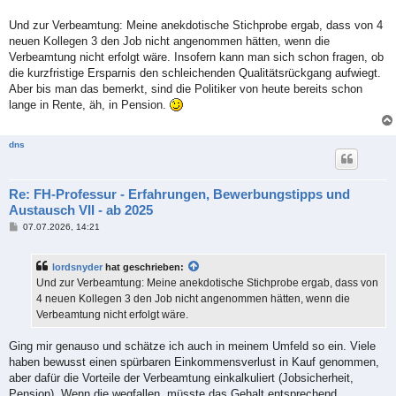
Und zur Verbeamtung: Meine anekdotische Stichprobe ergab, dass von 4
neuen Kollegen 3 den Job nicht angenommen hätten, wenn die
Verbeamtung nicht erfolgt wäre. Insofern kann man sich schon fragen, ob
die kurzfristige Ersparnis den schleichenden Qualitätsrückgang aufwiegt.
Aber bis man das bemerkt, sind die Politiker von heute bereits schon
lange in Rente, äh, in Pension.
dns
Re: FH-Professur - Erfahrungen, Bewerbungstipps und
Austausch VII - ab 2025
B
07.07.2026, 14:21
e
i
t
lordsnyder
hat geschrieben:
r
a
Und zur Verbeamtung: Meine anekdotische Stichprobe ergab, dass von
g
4 neuen Kollegen 3 den Job nicht angenommen hätten, wenn die
Verbeamtung nicht erfolgt wäre.
Ging mir genauso und schätze ich auch in meinem Umfeld so ein. Viele
haben bewusst einen spürbaren Einkommensverlust in Kauf genommen,
aber dafür die Vorteile der Verbeamtung einkalkuliert (Jobsicherheit,
Pension). Wenn die wegfallen, müsste das Gehalt entsprechend