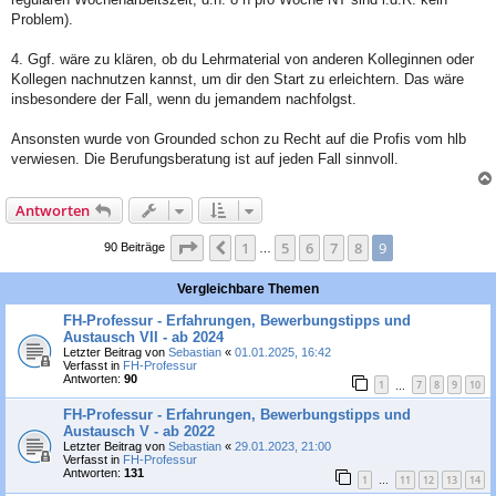
Problem).
4. Ggf. wäre zu klären, ob du Lehrmaterial von anderen Kolleginnen oder
Kollegen nachnutzen kannst, um dir den Start zu erleichtern. Das wäre
insbesondere der Fall, wenn du jemandem nachfolgst.
Ansonsten wurde von Grounded schon zu Recht auf die Profis vom hlb
verwiesen. Die Berufungsberatung ist auf jeden Fall sinnvoll.
Antworten
Seite
9
von
9
1
5
6
7
8
9
Vorherige
90 Beiträge
…
Vergleichbare Themen
FH-Professur - Erfahrungen, Bewerbungstipps und
Austausch VII - ab 2024
Letzter Beitrag von
Sebastian
«
01.01.2025, 16:42
Verfasst in
FH-Professur
Antworten:
90
1
7
8
9
10
…
FH-Professur - Erfahrungen, Bewerbungstipps und
Austausch V - ab 2022
Letzter Beitrag von
Sebastian
«
29.01.2023, 21:00
Verfasst in
FH-Professur
Antworten:
131
1
11
12
13
14
…