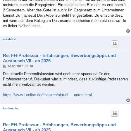
meistens auch die Engagierten. Ein realistisches Bild gibt es erst nach 1-
2 Semestern. Aber das Gute ist auch: IM Gegensatz zum Unternehmen
kannst Du (nahezu) Dein Arbeitsumfeld frei gestalten. Du entscheidest,
mit wem aus dem Kollegium Du zusammenarbeiten möchtest und wo Du
es lieber bleiben lässt.
mashdoc
Re: FH-Professur - Erfahrungen, Bewerbungstipps und
Austausch VII - ab 2025
B
26.06.2026, 14:10
e
i
Die aktuelle Rentendiskussion wird noch sehr spannend für den
t
Professorenberuf. Diskutiert wird zumindest, dass zukünftige Professoren
r
a
nicht mehr verbeamtet werden.
g
https://www.t-online.de/finanzen/aktuel ... nnten.html
lordsnyder
Re: FH-Professur - Erfahrungen, Bewerbungstipps und
Austausch VII - ab 2025