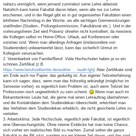
nahezu unmöglich, wenn jemand zumindest seine Lehre ableistet.
Natürlich kann keine Fakultät davon leben, wenn alle nur zur Lehre
erscheinen, und in der Regel gibt es in gut organisierten Fakultäten einen
lehrfreien Nachmittag in der Woche, wo alle wichtigen Gremiensitzungen
stattfinden (Studien-, Prüfungskommission, Fakultätsrat etc.). Und in der
vorlesungsfreien Zeit wird Präsenz ohnehin nicht kontrolliert, da meistens
die Kollegen selbst im Home-Office, Urlaub, auf Konferenzen oder
sonstwo sind. Wenn man allerdings Anfragen (insbesondere von
Studierenden) unbeantwortet lässt, kann das sicherlich Unmut im
Kollegium verursachen.
2. Vereinbarkeit von Familie/Beruf: Viele Hochschulen haben ja so ein
schönes Zertifikat (z.B.
https://www.berufundfamilie.de/auditier ... /audit-fgh
). Aber Zertifikate sind
am Ende auch nur Papier, das geduldig ist. Aus eigener Teilzeiterfahrung
kann ich sagen, dass, wenn man das frühzeitig ankündigt (möglichst im
Semester vorher), es eigentlich kein Problem ist, auch wenn Teilzeit bei
Professoren noch ungewöhnlich zu sein scheint.
Wenn man auch im
Bekanntenkreis Leute hat, die gerne mal einen Lehrauftrag übernehmen
und die Kontaktdaten dem Studiendekan rüberschiebt, erleichtert man
das Verfahren dem Studiendekan erheblich, die nicht gesicherte Lehre zu
verteilen.
3. Arbeitsklima: Jede Hochschule, eigentlich jede Fakultät, ist eigentlich
eine Überraschungstüte. Ohne interne Einblicke hat man keine Chance,
sich vorher ein realistisches Bild zu machen. Zumal selten die ganze
Fakultät in der BK sitzt, sondern nur ein kleiner Teil davon, und das sind