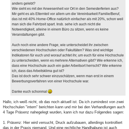
anders gelebt?
Wie sieht es mit der Anwesenheit vor Ort in den Semesterferien aus?
Mir geht es als Elternteil vor allem um die Vereinbarkeit Familie/Beruf,
das ist mit 40% Home-Office natürlich einfacher als mit 20%, schon weil
man sich die Fahrtzeit spart. Insb. sehe ich auch nicht die
Notwendigkeit, alleine in einem Büro zu sitzen, wenn es keine
Veranstaltungen gibt.
Auch noch eine andere Frage, wie unterscheidet ihr zwischen
verschiedenen Hochschulen oder Fakultäten? Was sind wichtige
Indikatoren für euch und worauf achtet ihr, um euch für eine Hochschule
zu unterscheiden, wenn es mehrere Alternativen gibt? Wie erkenne ich,
dass eine Hochschule auch ein guter Arbeitsort herrscht? Wie erkenne
ich, dass das Arbeitsklima gut ist?
Das ist doch sehr schwer einzuschätzen, wenn man erst in einem
Bewerbungsverfahren von einer Hochschule war.
Danke euch schonmal
Hallo, ich weiß nicht, ob das noch aktuell ist. Da ich zumindest von zwei
Hochschulen "intern" berichten kann und mir bei den Verhandlungen auch
4 Tage Präsenz nahegelegt wurden, kann ich nur dazu Folgendes sagen:
1. Präsenz: Hier wird versucht, Druck aufzubauen, allerdings kontrolliert
das in der Praxis niemand. Und eine rechtliche Handhabung ist auch