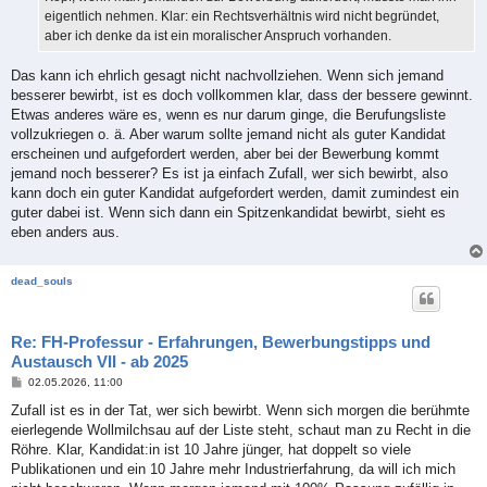
eigentlich nehmen. Klar: ein Rechtsverhältnis wird nicht begründet,
aber ich denke da ist ein moralischer Anspruch vorhanden.
Das kann ich ehrlich gesagt nicht nachvollziehen. Wenn sich jemand
besserer bewirbt, ist es doch vollkommen klar, dass der bessere gewinnt.
Etwas anderes wäre es, wenn es nur darum ginge, die Berufungsliste
vollzukriegen o. ä. Aber warum sollte jemand nicht als guter Kandidat
erscheinen und aufgefordert werden, aber bei der Bewerbung kommt
jemand noch besserer? Es ist ja einfach Zufall, wer sich bewirbt, also
kann doch ein guter Kandidat aufgefordert werden, damit zumindest ein
guter dabei ist. Wenn sich dann ein Spitzenkandidat bewirbt, sieht es
eben anders aus.
dead_souls
Re: FH-Professur - Erfahrungen, Bewerbungstipps und
Austausch VII - ab 2025
B
02.05.2026, 11:00
e
i
Zufall ist es in der Tat, wer sich bewirbt. Wenn sich morgen die berühmte
t
eierlegende Wollmilchsau auf der Liste steht, schaut man zu Recht in die
r
a
Röhre. Klar, Kandidat:in ist 10 Jahre jünger, hat doppelt so viele
g
Publikationen und ein 10 Jahre mehr Industrierfahrung, da will ich mich