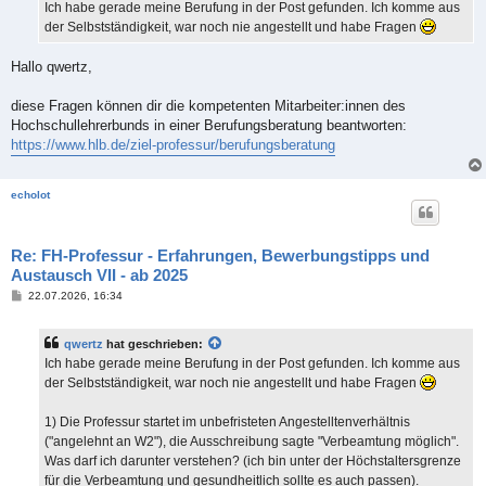
a
Ich habe gerade meine Berufung in der Post gefunden. Ich komme aus
g
der Selbstständigkeit, war noch nie angestellt und habe Fragen
Hallo qwertz,
diese Fragen können dir die kompetenten Mitarbeiter:innen des
Hochschullehrerbunds in einer Berufungsberatung beantworten:
https://www.hlb.de/ziel-professur/berufungsberatung
echolot
Re: FH-Professur - Erfahrungen, Bewerbungstipps und
Austausch VII - ab 2025
B
22.07.2026, 16:34
e
i
t
qwertz
hat geschrieben:
r
a
Ich habe gerade meine Berufung in der Post gefunden. Ich komme aus
g
der Selbstständigkeit, war noch nie angestellt und habe Fragen
1) Die Professur startet im unbefristeten Angestelltenverhältnis
("angelehnt an W2"), die Ausschreibung sagte "Verbeamtung möglich".
Was darf ich darunter verstehen? (ich bin unter der Höchstaltersgrenze
für die Verbeamtung und gesundheitlich sollte es auch passen).