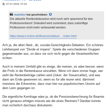
B
07.07.2026, 07:02
e
i
t
mashdoc
hat geschrieben:
r
a
Die aktuelle Rentendiskussion wird noch sehr spannend für den
g
Professorenberuf. Diskutiert wird zumindest, dass zukünftige
Professoren nicht mehr verbeamtet werden.
https://www.t-online.de/finanzen/aktuel ... nnten.html
Ach ja, die alten Neid-, äh, soziale-Gerechtigkeits-Debatten. Ein schönes
Lehrbeispiel von "Divide et impera": Spiele die verschiedenen Gruppen
gegeneinander aus, so dass sie sich nicht gegen die Verantwortlichen
richten.
Auch in meinem Umfeld gibt es einige, die meinen, es wäre besser, wenn
die Profs in die Rentenkasse einzahlen. Wenn ich dann immer frage, wer
wohl die Rentenbeiträge zahlen wird (Joker: der Steuerzahler), und was
dann am Ende gewonnen ist, wenn es für alle teurer wird, dämmert
meistens die Erkenntnis, dass man hier nur populistischem Unsinn auf
dem Leim gegangen ist.
Die eigentliche Kernfrage wäre ja, ob die Pensionsberechnung für Beamte
nicht genauso erfolgen müsste wie die eines Rentners? Darüber könnte
man sicherlich durchaus diskutieren.