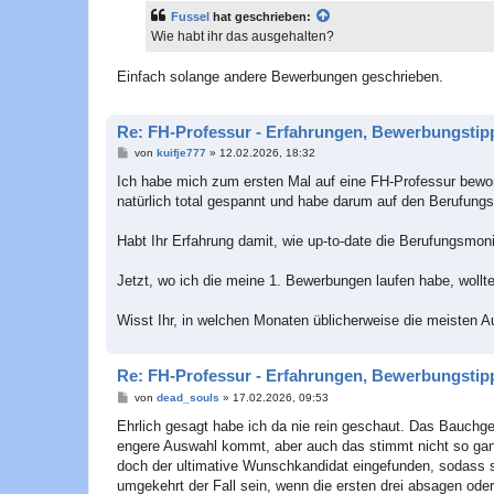
t
Fussel
hat geschrieben:
r
a
Wie habt ihr das ausgehalten?
g
Einfach solange andere Bewerbungen geschrieben.
Re: FH-Professur - Erfahrungen, Bewerbungstipp
B
von
kuifje777
»
12.02.2026, 18:32
e
i
Ich habe mich zum ersten Mal auf eine FH-Professur bewo
t
natürlich total gespannt und habe darum auf den Berufungs
r
a
g
Habt Ihr Erfahrung damit, wie up-to-date die Berufungsmon
Jetzt, wo ich die meine 1. Bewerbungen laufen habe, woll
Wisst Ihr, in welchen Monaten üblicherweise die meisten A
Re: FH-Professur - Erfahrungen, Bewerbungstipp
B
von
dead_souls
»
17.02.2026, 09:53
e
i
Ehrlich gesagt habe ich da nie rein geschaut. Das Bauchge
t
engere Auswahl kommt, aber auch das stimmt nicht so ganz
r
a
doch der ultimative Wunschkandidat eingefunden, sodass 
g
umgekehrt der Fall sein, wenn die ersten drei absagen o