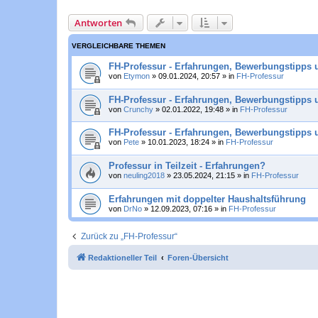
Antworten
VERGLEICHBARE THEMEN
FH-Professur - Erfahrungen, Bewerbungstipps u
von
Etymon
»
09.01.2024, 20:57
» in
FH-Professur
FH-Professur - Erfahrungen, Bewerbungstipps 
von
Crunchy
»
02.01.2022, 19:48
» in
FH-Professur
FH-Professur - Erfahrungen, Bewerbungstipps 
von
Pete
»
10.01.2023, 18:24
» in
FH-Professur
Professur in Teilzeit - Erfahrungen?
von
neuling2018
»
23.05.2024, 21:15
» in
FH-Professur
Erfahrungen mit doppelter Haushaltsführung
von
DrNo
»
12.09.2023, 07:16
» in
FH-Professur
Zurück zu „FH-Professur“
Redaktioneller Teil
Foren-Übersicht