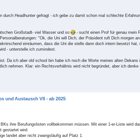
en durch Headhunter gefragt - ich gebe zu damit schon mal schlechte Erfahr
eutschen Großstadt- viel Wasser und so
- sucht einen Prof für genau mein 
ersonalberatungen: "Ok, die Uni will Dich, der Präsident ruft Dich morgen an
eknirschend einräumen, dass die Uni die stelle dann doch intern besetzt hat
ird - unterstelle ich zumindest.
ist. Da ich aber old school bin habe ich noch die Worte meines alten Dekan
ch nehmen. Klar: ein Rechtsverhältnis wird nicht begründet, aber ich denke d
s und Austausch VII - ab 2025
BKs ihre Berufungslisten vollbekommen müssen. Mit einer 1-er-Liste wird da
 gestartet wird.
ge landet aber nicht zwangsläufig auf Platz 1.