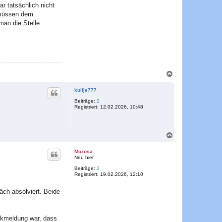
r tatsächlich nicht
r müssen dem
man die Stelle
N
a
c
kuifje777
h
o
Beiträge:
2
Registriert:
12.02.2026, 10:48
b
e
n
N
a
c
Mozosa
h
Neu hier
o
Beiträge:
2
b
Registriert:
19.02.2026, 12:10
e
n
äch absolviert. Beide
ckmeldung war, dass