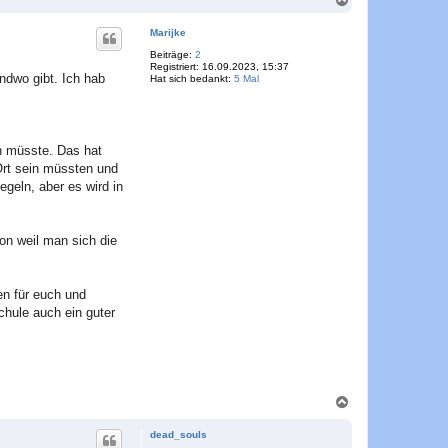
a
c
Marijke
h
o
Beiträge:
2
Registriert:
16.09.2023, 15:37
b
endwo gibt. Ich hab
Hat sich bedankt:
5 Mal
e
n
in müsste. Das hat
Ort sein müssten und
geln, aber es wird in
hon weil man sich die
en für euch und
chule auch ein guter
N
a
c
dead_souls
h