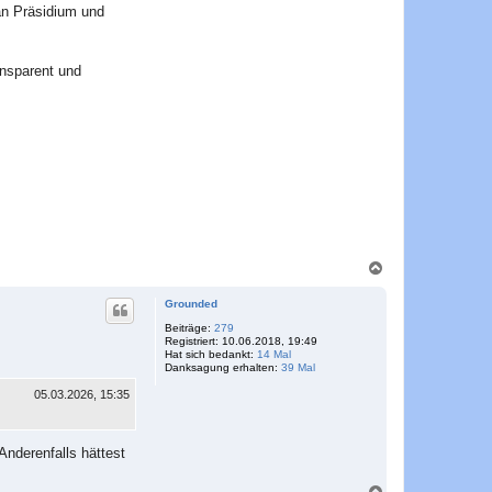
an Präsidium und
ansparent und
N
a
c
Grounded
h
o
Beiträge:
279
Registriert:
10.06.2018, 19:49
b
Hat sich bedankt:
14 Mal
e
Danksagung erhalten:
39 Mal
n
05.03.2026, 15:35
Anderenfalls hättest
N