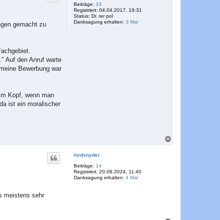
o
Beiträge:
33
Registriert:
04.04.2017, 19:31
b
Status:
Dr. rer pol
e
Danksagung erhalten:
3 Mal
ungen gemacht zu
n
Fachgebiet.
." Auf den Anruf warte
, meine Bewerbung war
s im Kopf, wenn man
a ist ein moralischer
N
a
c
lordsnyder
h
o
Beiträge:
14
Registriert:
20.08.2024, 11:40
b
Danksagung erhalten:
4 Mal
e
n
s meistens sehr