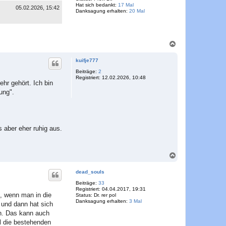
e
Hat sich bedankt:
17 Mal
n
05.02.2026, 15:42
Danksagung erhalten:
20 Mal
N
a
c
kuifje777
h
o
Beiträge:
2
Registriert:
12.02.2026, 10:48
b
hr gehört. Ich bin
e
ung".
n
 aber eher ruhig aus.
N
a
c
dead_souls
h
o
Beiträge:
33
Registriert:
04.04.2017, 19:31
b
d, wenn man in die
Status:
Dr. rer pol
e
Danksagung erhalten:
3 Mal
 und dann hat sich
n
en. Das kann auch
l die bestehenden