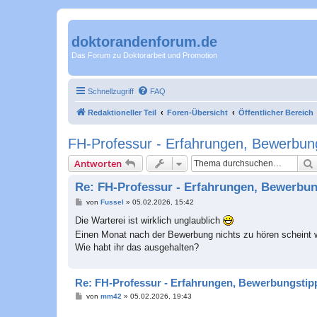
doktorandenforum.de
Das Forum zu Doktorarbeit und Promotion
Schnellzugriff
FAQ
Redaktioneller Teil
Foren-Übersicht
Öffentlicher Bereich
FH-Professur - Erfahrungen, Bewerbung
Antworten
Re: FH-Professur - Erfahrungen, Bewerbun
B
von
Fussel
»
05.02.2026, 15:42
e
i
Die Warterei ist wirklich unglaublich
t
Einen Monat nach der Bewerbung nichts zu hören scheint w
r
a
Wie habt ihr das ausgehalten?
g
Re: FH-Professur - Erfahrungen, Bewerbungstipp
B
von
mm42
»
05.02.2026, 19:43
e
i