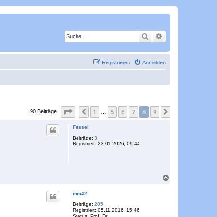
Suche
Erweiterte Suche
Registrieren
Anmelden
Seite
8
von
9
1
5
6
7
8
9
Vorherige
Nächste
90 Beiträge
…
Fussel
Beiträge:
3
Registriert:
23.01.2026, 09:44
N
a
c
mm42
h
o
Beiträge:
205
Registriert:
05.11.2016, 15:46
b
Status:
Prof. Dr.