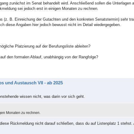
rgang zunächst im Senat behandelt wird. Anschließend sollen die Unterlagen 
ckmeldung sei jedoch erst in einigen Monaten zu rechnen.
ens (z. B. Einreichung der Gutachten und den konkreten Senatstermin) sehr tr
 ich diese Angaben hier jedoch bewusst nicht im Detail wiedergegeben.
gliche Platzierung auf der Berufungsliste ableiten?
 auf den formalen Ablauf, unabhängig von der Rangfolge?
s und Austausch VII - ab 2025
enstehende wissen nicht, was darin vor sich geht.
igen Monaten zu rechnen.
 diese Rückmeldung nicht darauf schließen, dass du auf Listenplatz 1 stehst. 