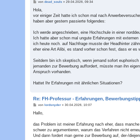
B
von
dead_souls
»
29.04.2026, 09:34
e
i
Hola,
t
vor einiger Zeit hatte ich schon mal nach Anwerbeversuch
r
a
haben aber gestern passierte folgendes:
g
Ich werde angeschrieben, eine Hochschule in einer nordd
Ich hatte aber schon mal ungute Erfahrungen mit externen P
ich heute noch. auf Nachfrage musste der Headhinter zähn
eher eine Art Alibi, es stand vorher schon fest, dass er es w
Seitdem bin ich skeptisch, wenn jemand sofort euphorisch 
jemanden zur Bewerbung auffordert, müsste man ihn eigentli
Anspruch vorhanden.
Hattet Ihr Erfahrungen mit ähnlichen Situationen?
Re: FH-Professur - Erfahrungen, Bewerbungstipp
B
von
lordsnyder
»
30.04.2026, 10:07
e
i
Hallo,
t
r
a
das Problem ist meiner Erfahrung nach eher, dass manche 
g
schwer zu argumentieren, warum das Verfahren nicht erneut
Und dann fordert man gerne zur Bewerbung auf, der-/diejeni