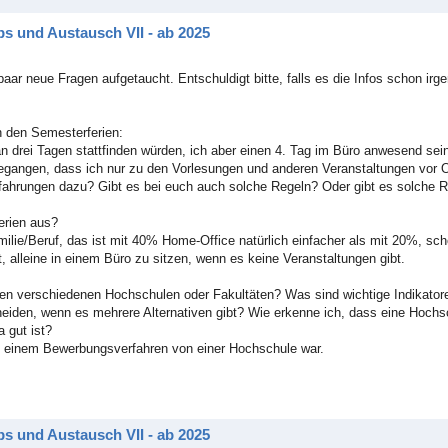
s und Austausch VII - ab 2025
paar neue Fragen aufgetaucht. Entschuldigt bitte, falls es die Infos schon irg
 den Semesterferien:
n drei Tagen stattfinden würden, ich aber einen 4. Tag im Büro anwesend se
egangen, dass ich nur zu den Vorlesungen und anderen Veranstaltungen vor 
fahrungen dazu? Gibt es bei euch auch solche Regeln? Oder gibt es solche Re
erien aus?
amilie/Beruf, das ist mit 40% Home-Office natürlich einfacher als mit 20%, sc
t, alleine in einem Büro zu sitzen, wenn es keine Veranstaltungen gibt.
hen verschiedenen Hochschulen oder Fakultäten? Was sind wichtige Indikator
heiden, wenn es mehrere Alternativen gibt? Wie erkenne ich, dass eine Hochs
 gut ist?
n einem Bewerbungsverfahren von einer Hochschule war.
s und Austausch VII - ab 2025