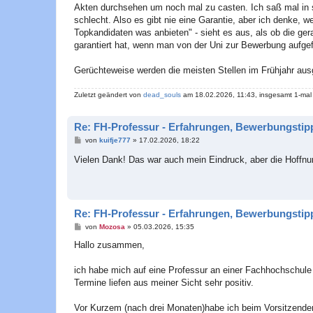
Akten durchsehen um noch mal zu casten. Ich saß mal in so
schlecht. Also es gibt nie eine Garantie, aber ich denke, 
Topkandidaten was anbieten" - sieht es aus, als ob die g
garantiert hat, wenn man von der Uni zur Bewerbung aufgef
Gerüchteweise werden die meisten Stellen im Frühjahr ausg
Zuletzt geändert von
dead_souls
am 18.02.2026, 11:43, insgesamt 1-mal
Re: FH-Professur - Erfahrungen, Bewerbungstipp
B
von
kuifje777
»
17.02.2026, 18:22
e
i
Vielen Dank! Das war auch mein Eindruck, aber die Hoffnung
t
r
a
g
Re: FH-Professur - Erfahrungen, Bewerbungstipp
B
von
Mozosa
»
05.03.2026, 15:35
e
i
Hallo zusammen,
t
r
a
ich habe mich auf eine Professur an einer Fachhochschule 
g
Termine liefen aus meiner Sicht sehr positiv.
Vor Kurzem (nach drei Monaten)habe ich beim Vorsitzend