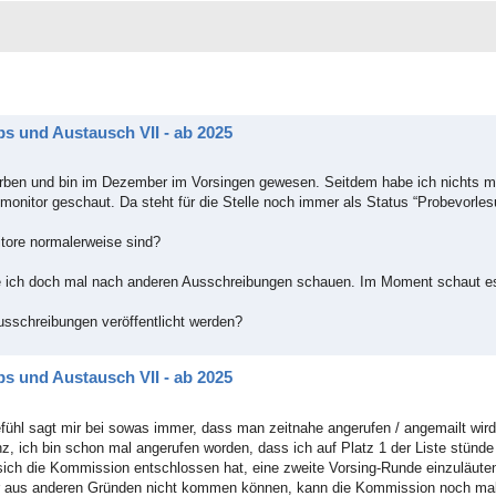
s und Austausch VII - ab 2025
rben und bin im Dezember im Vorsingen gewesen. Seitdem habe ich nichts me
monitor geschaut. Da steht für die Stelle noch immer als Status “Probevorles
itore normalerweise sind?
te ich doch mal nach anderen Ausschreibungen schauen. Im Moment schaut es
usschreibungen veröffentlicht werden?
s und Austausch VII - ab 2025
fühl sagt mir bei sowas immer, dass man zeitnahe angerufen / angemailt wir
, ich bin schon mal angerufen worden, dass ich auf Platz 1 der Liste stünde
sich die Kommission entschlossen hat, eine zweite Vorsing-Runde einzuläut
der aus anderen Gründen nicht kommen können, kann die Kommission noch ma