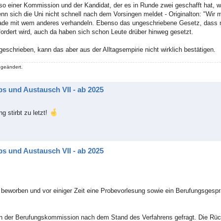
 einer Kommission und der Kandidat, der es in Runde zwei geschafft hat, wa
wenn sich die Uni nicht schnell nach dem Vorsingen meldet - Originalton: "Wi
erade mit wem anderes verhandeln. Ebenso das ungeschriebene Gesetz, dass 
ordert wird, auch da haben sich schon Leute drüber hinweg gesetzt.
eschrieben, kann das aber aus der Alltagsempirie nicht wirklich bestätigen.
 geändert.
s und Austausch VII - ab 2025
 stirbt zu letzt!
s und Austausch VII - ab 2025
beworben und vor einiger Zeit eine Probevorlesung sowie ein Berufungsgespr
en der Berufungskommission nach dem Stand des Verfahrens gefragt. Die Rü