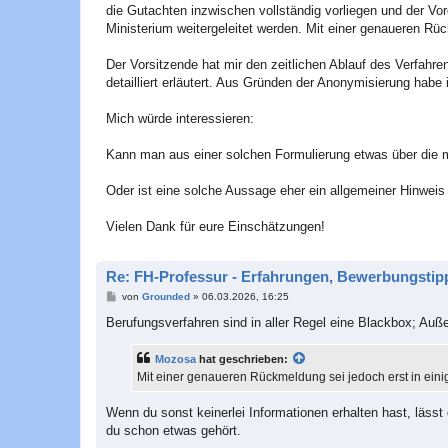
die Gutachten inzwischen vollständig vorliegen und der Vo
Ministerium weitergeleitet werden. Mit einer genaueren Rü
Der Vorsitzende hat mir den zeitlichen Ablauf des Verfahr
detailliert erläutert. Aus Gründen der Anonymisierung habe
Mich würde interessieren:
Kann man aus einer solchen Formulierung etwas über die mö
Oder ist eine solche Aussage eher ein allgemeiner Hinweis
Vielen Dank für eure Einschätzungen!
Re: FH-Professur - Erfahrungen, Bewerbungstipp
B
von
Grounded
»
06.03.2026, 16:25
e
i
Berufungsverfahren sind in aller Regel eine Blackbox; Auß
t
r
a
Mozosa
hat geschrieben:
g
Mit einer genaueren Rückmeldung sei jedoch erst in ein
Wenn du sonst keinerlei Informationen erhalten hast, lässt
du schon etwas gehört.