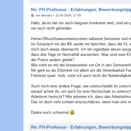
Re: FH-Professur - Erfahrungen, Bewerbungstipp
B
von
Marijke
»
22.04.2026, 17:55
e
i
Hallo, da es bei mir auch langsam konkreter wird, sind ein 
t
sie noch nicht gefunden.
r
a
g
Home-Office/Anwesenheitszeiten während Semester und in
Im Gespräch mit der BK wurde mir berichtet, dass die VL a
mich doch etwas überrascht. Ich bin irgendwie davon ausg
dazu drei Tage im Normalfall ausreichen. Was sind eure Er
der Praxis anders gelebt?
Wie sieht es mit der Anwesenheit vor Ort in den Semesterf
Mir geht es als Elternteil vor allem um die Vereinbarkeit F
Fahrtzeit spart. Insb. sehe ich auch nicht die Notwendigkei
Auch noch eine andere Frage, wie unterscheidet ihr zwisc
worauf achtet ihr, um euch für eine Hochschule zu untersc
Arbeitsort herrscht? Wie erkenne ich, dass das Arbeitsklima
Das ist doch sehr schwer einzuschätzen, wenn man erst i
Danke euch schonmal
Re: FH-Professur - Erfahrungen, Bewerbungstipp