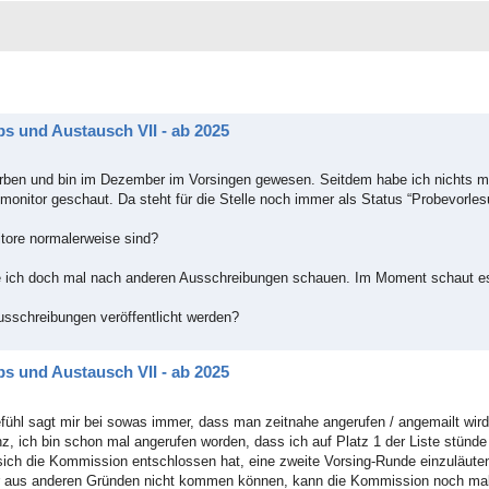
s und Austausch VII - ab 2025
rben und bin im Dezember im Vorsingen gewesen. Seitdem habe ich nichts me
monitor geschaut. Da steht für die Stelle noch immer als Status “Probevorles
itore normalerweise sind?
te ich doch mal nach anderen Ausschreibungen schauen. Im Moment schaut es
usschreibungen veröffentlicht werden?
s und Austausch VII - ab 2025
fühl sagt mir bei sowas immer, dass man zeitnahe angerufen / angemailt wir
, ich bin schon mal angerufen worden, dass ich auf Platz 1 der Liste stünde
sich die Kommission entschlossen hat, eine zweite Vorsing-Runde einzuläut
der aus anderen Gründen nicht kommen können, kann die Kommission noch ma