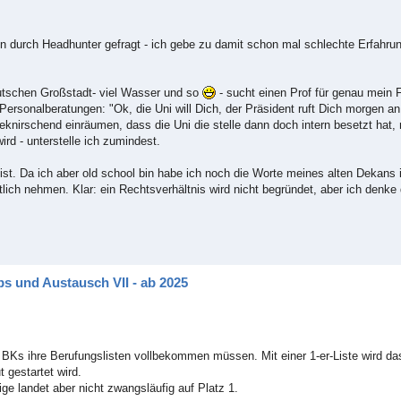
en durch Headhunter gefragt - ich gebe zu damit schon mal schlechte Erfahr
eutschen Großstadt- viel Wasser und so
- sucht einen Prof für genau mein 
ersonalberatungen: "Ok, die Uni will Dich, der Präsident ruft Dich morgen an
eknirschend einräumen, dass die Uni die stelle dann doch intern besetzt hat
ird - unterstelle ich zumindest.
ist. Da ich aber old school bin habe ich noch die Worte meines alten Dekan
ch nehmen. Klar: ein Rechtsverhältnis wird nicht begründet, aber ich denke d
s und Austausch VII - ab 2025
BKs ihre Berufungslisten vollbekommen müssen. Mit einer 1-er-Liste wird da
 gestartet wird.
ge landet aber nicht zwangsläufig auf Platz 1.