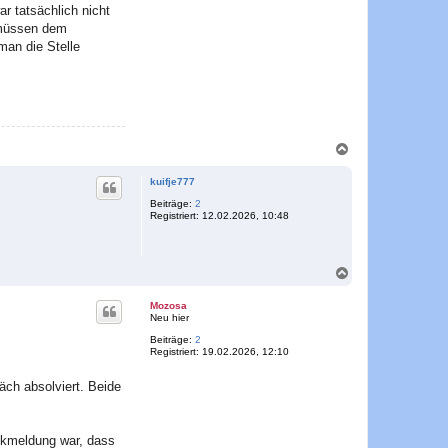
r tatsächlich nicht
r müssen dem
man die Stelle
N
a
c
kuifje777
h
o
Beiträge:
2
Registriert:
12.02.2026, 10:48
b
e
n
N
a
c
Mozosa
h
Neu hier
o
Beiträge:
2
b
Registriert:
19.02.2026, 12:10
e
n
äch absolviert. Beide
ckmeldung war, dass