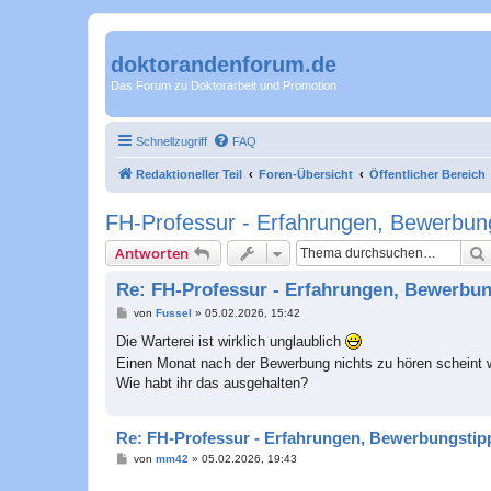
doktorandenforum.de
Das Forum zu Doktorarbeit und Promotion
Schnellzugriff
FAQ
Redaktioneller Teil
Foren-Übersicht
Öffentlicher Bereich
FH-Professur - Erfahrungen, Bewerbung
Antworten
Re: FH-Professur - Erfahrungen, Bewerbun
B
von
Fussel
»
05.02.2026, 15:42
e
i
Die Warterei ist wirklich unglaublich
t
Einen Monat nach der Bewerbung nichts zu hören scheint w
r
a
Wie habt ihr das ausgehalten?
g
Re: FH-Professur - Erfahrungen, Bewerbungstipp
B
von
mm42
»
05.02.2026, 19:43
e
i