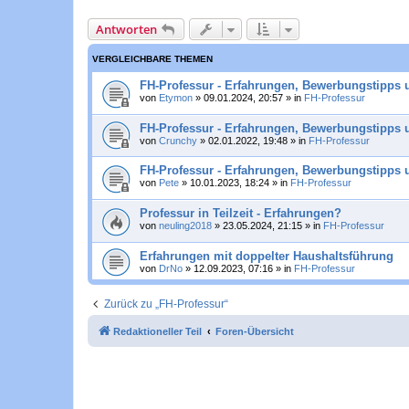
Antworten
VERGLEICHBARE THEMEN
FH-Professur - Erfahrungen, Bewerbungstipps u
von
Etymon
»
09.01.2024, 20:57
» in
FH-Professur
FH-Professur - Erfahrungen, Bewerbungstipps 
von
Crunchy
»
02.01.2022, 19:48
» in
FH-Professur
FH-Professur - Erfahrungen, Bewerbungstipps 
von
Pete
»
10.01.2023, 18:24
» in
FH-Professur
Professur in Teilzeit - Erfahrungen?
von
neuling2018
»
23.05.2024, 21:15
» in
FH-Professur
Erfahrungen mit doppelter Haushaltsführung
von
DrNo
»
12.09.2023, 07:16
» in
FH-Professur
Zurück zu „FH-Professur“
Redaktioneller Teil
Foren-Übersicht