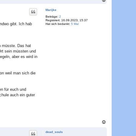
a
c
Marijke
h
o
Beiträge:
2
Registriert:
16.09.2023, 15:37
b
endwo gibt. Ich hab
Hat sich bedankt:
5 Mal
e
n
in müsste. Das hat
Ort sein müssten und
geln, aber es wird in
hon weil man sich die
en für euch und
chule auch ein guter
N
a
c
dead_souls
h