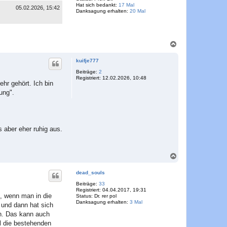
e
Hat sich bedankt:
17 Mal
n
05.02.2026, 15:42
Danksagung erhalten:
20 Mal
N
a
c
kuifje777
h
o
Beiträge:
2
Registriert:
12.02.2026, 10:48
b
hr gehört. Ich bin
e
ung".
n
 aber eher ruhig aus.
N
a
c
dead_souls
h
o
Beiträge:
33
Registriert:
04.04.2017, 19:31
b
d, wenn man in die
Status:
Dr. rer pol
e
Danksagung erhalten:
3 Mal
 und dann hat sich
n
en. Das kann auch
l die bestehenden