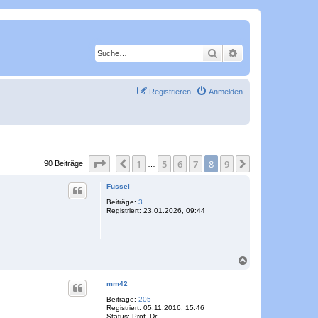
Suche
Erweiterte Suche
Registrieren
Anmelden
Seite
8
von
9
1
5
6
7
8
9
Vorherige
Nächste
90 Beiträge
…
Fussel
Beiträge:
3
Registriert:
23.01.2026, 09:44
N
a
c
mm42
h
o
Beiträge:
205
Registriert:
05.11.2016, 15:46
b
Status:
Prof. Dr.