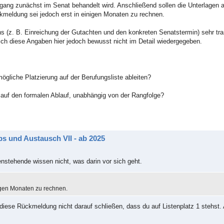
rgang zunächst im Senat behandelt wird. Anschließend sollen die Unterlagen 
ckmeldung sei jedoch erst in einigen Monaten zu rechnen.
ens (z. B. Einreichung der Gutachten und den konkreten Senatstermin) sehr tr
 ich diese Angaben hier jedoch bewusst nicht im Detail wiedergegeben.
gliche Platzierung auf der Berufungsliste ableiten?
 auf den formalen Ablauf, unabhängig von der Rangfolge?
s und Austausch VII - ab 2025
enstehende wissen nicht, was darin vor sich geht.
igen Monaten zu rechnen.
 diese Rückmeldung nicht darauf schließen, dass du auf Listenplatz 1 stehst. 