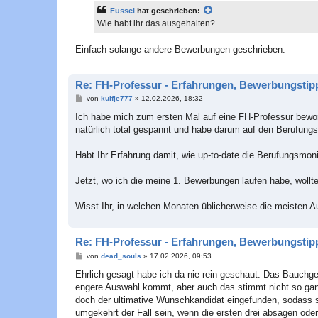
t
Fussel
hat geschrieben:
r
a
Wie habt ihr das ausgehalten?
g
Einfach solange andere Bewerbungen geschrieben.
Re: FH-Professur - Erfahrungen, Bewerbungstipp
B
von
kuifje777
»
12.02.2026, 18:32
e
i
Ich habe mich zum ersten Mal auf eine FH-Professur bewo
t
natürlich total gespannt und habe darum auf den Berufungs
r
a
g
Habt Ihr Erfahrung damit, wie up-to-date die Berufungsmon
Jetzt, wo ich die meine 1. Bewerbungen laufen habe, woll
Wisst Ihr, in welchen Monaten üblicherweise die meisten A
Re: FH-Professur - Erfahrungen, Bewerbungstipp
B
von
dead_souls
»
17.02.2026, 09:53
e
i
Ehrlich gesagt habe ich da nie rein geschaut. Das Bauchge
t
engere Auswahl kommt, aber auch das stimmt nicht so ganz
r
a
doch der ultimative Wunschkandidat eingefunden, sodass 
g
umgekehrt der Fall sein, wenn die ersten drei absagen o