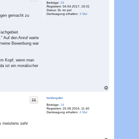
o
Beiträge:
33
Registriert:
04.04.2017, 19:31
b
Status:
Dr. rer pol
e
Danksagung erhalten:
3 Mal
ungen gemacht zu
n
Fachgebiet.
." Auf den Anruf warte
, meine Bewerbung war
s im Kopf, wenn man
a ist ein moralischer
N
a
c
lordsnyder
h
o
Beiträge:
14
Registriert:
20.08.2024, 11:40
b
Danksagung erhalten:
4 Mal
e
n
s meistens sehr