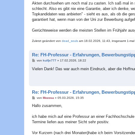
Akten durchsehen um noch mal zu casten. Ich saß mal in so
schlecht. Also es gibt nie eine Garantie, aber ich denke, 
Topkandidaten was anbieten" - sieht es aus, als ob die g
garantiert hat, wenn man von der Uni zur Bewerbung aufgef
Gerüchteweise werden die meisten Stellen im Frühjahr ausg
Zuletzt geändert von
dead_souls
am 18.02.2026, 11:43, insgesamt 1-mal
Re: FH-Professur - Erfahrungen, Bewerbungstipp
B
von
kuifje777
»
17.02.2026, 18:22
e
i
Vielen Dank! Das war auch mein Eindruck, aber die Hoffnung
t
r
a
g
Re: FH-Professur - Erfahrungen, Bewerbungstipp
B
von
Mozosa
»
05.03.2026, 15:35
e
i
Hallo zusammen,
t
r
a
ich habe mich auf eine Professur an einer Fachhochschule 
g
Termine liefen aus meiner Sicht sehr positiv.
Vor Kurzem (nach drei Monaten)habe ich beim Vorsitzend