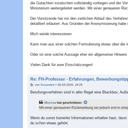
die Gutachten inzwischen vollständig vorliegen und der Vo
Ministerium weitergeleitet werden. Mit einer genaueren Rü
Der Vorsitzende hat mir den zeitlichen Ablauf des Verfahr
detailliert erläutert. Aus Gründen der Anonymisierung habe
Mich würde interessieren:
Kann man aus einer solchen Formulierung etwas über die mö
Oder ist eine solche Aussage eher ein allgemeiner Hinweis
Vielen Dank für eure Einschätzungen!
Re: FH-Professur - Erfahrungen, Bewerbungstipp
B
von
Grounded
»
06.03.2026, 16:25
e
i
Berufungsverfahren sind in aller Regel eine Blackbox; Auß
t
r
a
Mozosa
hat geschrieben:
g
Mit einer genaueren Rückmeldung sei jedoch erst in ein
Wenn du sonst keinerlei Informationen erhalten hast, lässt
du schon etwas gehört.