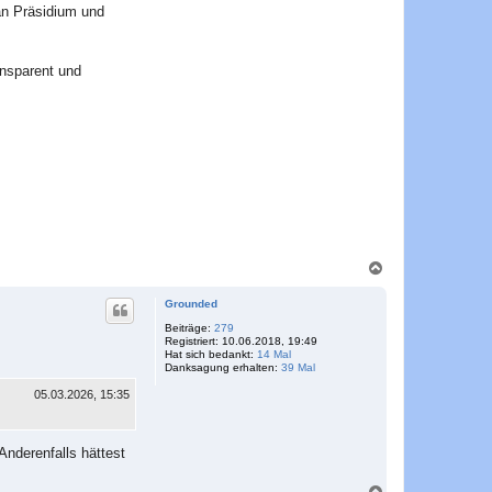
an Präsidium und
ansparent und
N
a
c
Grounded
h
o
Beiträge:
279
Registriert:
10.06.2018, 19:49
b
Hat sich bedankt:
14 Mal
e
Danksagung erhalten:
39 Mal
n
05.03.2026, 15:35
Anderenfalls hättest
N