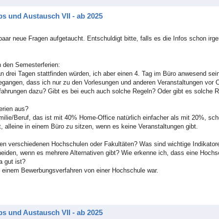
s und Austausch VII - ab 2025
paar neue Fragen aufgetaucht. Entschuldigt bitte, falls es die Infos schon irg
 den Semesterferien:
n drei Tagen stattfinden würden, ich aber einen 4. Tag im Büro anwesend se
egangen, dass ich nur zu den Vorlesungen und anderen Veranstaltungen vor 
fahrungen dazu? Gibt es bei euch auch solche Regeln? Oder gibt es solche Re
erien aus?
amilie/Beruf, das ist mit 40% Home-Office natürlich einfacher als mit 20%, sc
t, alleine in einem Büro zu sitzen, wenn es keine Veranstaltungen gibt.
hen verschiedenen Hochschulen oder Fakultäten? Was sind wichtige Indikator
heiden, wenn es mehrere Alternativen gibt? Wie erkenne ich, dass eine Hochs
 gut ist?
n einem Bewerbungsverfahren von einer Hochschule war.
s und Austausch VII - ab 2025