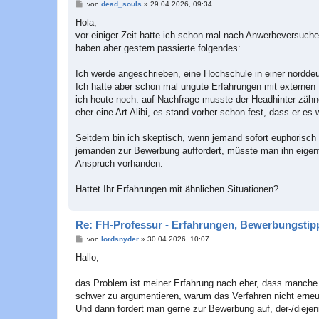
B
von
dead_souls
»
29.04.2026, 09:34
e
i
Hola,
t
vor einiger Zeit hatte ich schon mal nach Anwerbeversuch
r
a
haben aber gestern passierte folgendes:
g
Ich werde angeschrieben, eine Hochschule in einer nordd
Ich hatte aber schon mal ungute Erfahrungen mit externen P
ich heute noch. auf Nachfrage musste der Headhinter zähn
eher eine Art Alibi, es stand vorher schon fest, dass er es w
Seitdem bin ich skeptisch, wenn jemand sofort euphorisch 
jemanden zur Bewerbung auffordert, müsste man ihn eigentli
Anspruch vorhanden.
Hattet Ihr Erfahrungen mit ähnlichen Situationen?
Re: FH-Professur - Erfahrungen, Bewerbungstipp
B
von
lordsnyder
»
30.04.2026, 10:07
e
i
Hallo,
t
r
a
das Problem ist meiner Erfahrung nach eher, dass manche 
g
schwer zu argumentieren, warum das Verfahren nicht erneut
Und dann fordert man gerne zur Bewerbung auf, der-/diejeni