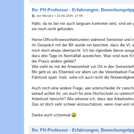
Re: FH-Professur - Erfahrungen, Bewerbungstipp
B
von
Marijke
»
22.04.2026, 17:55
e
i
Hallo, da es bei mir auch langsam konkreter wird, sind ein 
t
sie noch nicht gefunden.
r
a
g
Home-Office/Anwesenheitszeiten während Semester und in
Im Gespräch mit der BK wurde mir berichtet, dass die VL a
mich doch etwas überrascht. Ich bin irgendwie davon ausg
dazu drei Tage im Normalfall ausreichen. Was sind eure Er
der Praxis anders gelebt?
Wie sieht es mit der Anwesenheit vor Ort in den Semesterf
Mir geht es als Elternteil vor allem um die Vereinbarkeit F
Fahrtzeit spart. Insb. sehe ich auch nicht die Notwendigkei
Auch noch eine andere Frage, wie unterscheidet ihr zwisc
worauf achtet ihr, um euch für eine Hochschule zu untersc
Arbeitsort herrscht? Wie erkenne ich, dass das Arbeitsklima
Das ist doch sehr schwer einzuschätzen, wenn man erst i
Danke euch schonmal
Re: FH-Professur - Erfahrungen, Bewerbungstipp