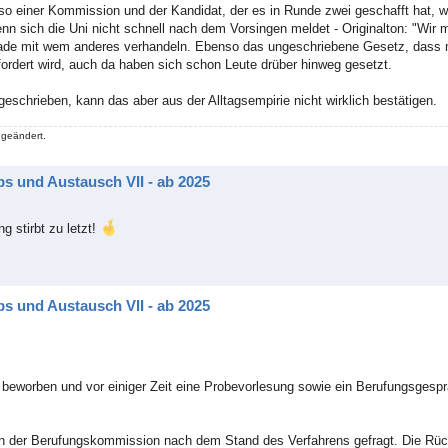
 einer Kommission und der Kandidat, der es in Runde zwei geschafft hat, wa
wenn sich die Uni nicht schnell nach dem Vorsingen meldet - Originalton: "Wi
erade mit wem anderes verhandeln. Ebenso das ungeschriebene Gesetz, dass 
ordert wird, auch da haben sich schon Leute drüber hinweg gesetzt.
eschrieben, kann das aber aus der Alltagsempirie nicht wirklich bestätigen.
 geändert.
s und Austausch VII - ab 2025
 stirbt zu letzt!
s und Austausch VII - ab 2025
beworben und vor einiger Zeit eine Probevorlesung sowie ein Berufungsgespr
en der Berufungskommission nach dem Stand des Verfahrens gefragt. Die Rü