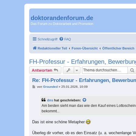
doktorandenforum.de
Das Forum zu Doktorarbeit und Promotion
Schnellzugriff
FAQ
Redaktioneller Teil
Foren-Übersicht
Öffentlicher Bereich
FH-Professur - Erfahrungen, Bewerbung
Antworten
Re: FH-Professur - Erfahrungen, Bewerbun
B
von
Grounded
»
25.01.2026, 10:09
e
i
t
dns
hat geschrieben:
r
a
Am besten sieht man das wie den Kauf eines Lottoscheins
g
bekommt...
Das ist eine schöne Metapher
Überleg dir vorher, ob es den Einsatz (u. a. wochenlange Vo