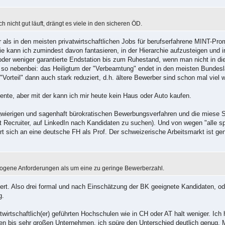
 nicht gut läuft, drängt es viele in den sicheren ÖD.
 als in den meisten privatwirtschaftlichen Jobs für berufserfahrene MINT-Pro
rie kann ich zumindest davon fantasieren, in der Hierarchie aufzusteigen und
oder weniger garantierte Endstation bis zum Ruhestand, wenn man nicht in di
so nebenbei: das Heiligtum der "Verbeamtung" endet in den meisten Bundesl
Vorteil" dann auch stark reduziert, d.h. ältere Bewerber sind schon mal viel w
Rente, aber mit der kann ich mir heute kein Haus oder Auto kaufen.
ierigen und sagenhaft bürokratischen Bewerbungsverfahren und die miese S
 Recruiter, auf LinkedIn nach Kandidaten zu suchen). Und von wegen "alle s
t sich an eine deutsche FH als Prof. Der schweizerische Arbeitsmarkt ist gene
zogene Anforderungen als um eine zu geringe Bewerberzahl.
rdert. Also drei formal und nach Einschätzung der BK geeignete Kandidaten, o
g.
atwirtschaftlich(er) geführten Hochschulen wie in CH oder AT halt weniger. Ich
einen bis sehr großen Unternehmen, ich spüre den Unterschied deutlich genug.