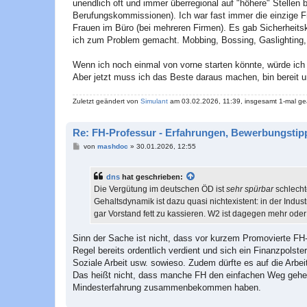
unendlich oft und immer überregional auf "höhere" Stellen
Berufungskommissionen). Ich war fast immer die einzige Fr
Frauen im Büro (bei mehreren Firmen). Es gab Sicherheit
ich zum Problem gemacht. Mobbing, Bossing, Gaslighting, V
Wenn ich noch einmal von vorne starten könnte, würde ich
Aber jetzt muss ich das Beste daraus machen, bin bereit 
Zuletzt geändert von
Simulant
am 03.02.2026, 11:39, insgesamt 1-mal ge
Re: FH-Professur - Erfahrungen, Bewerbungstipp
B
von
mashdoc
»
30.01.2026, 12:55
e
i
t
dns
hat geschrieben:
r
a
Die Vergütung im deutschen ÖD ist
sehr spürbar
schlecht
g
Gehaltsdynamik ist dazu quasi nichtexistent: in der Indu
gar Vorstand fett zu kassieren. W2 ist dagegen mehr ode
Sinn der Sache ist nicht, dass vor kurzem Promovierte FH-
Regel bereits ordentlich verdient und sich ein Finanzpolst
Soziale Arbeit usw. sowieso. Zudem dürfte es auf die Arbe
Das heißt nicht, dass manche FH den einfachen Weg gehen 
Mindesterfahrung zusammenbekommen haben.