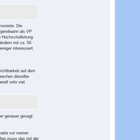
movierte. Die
 irgendwann als VP
e Hochschulleitung
ändern mit ca. 50
eniger interessiert.
ichtbarkeit auf dem
prechen dieselbe
rell sehr viel
der genauer gesagt:
 hatte vor meiner
 Man muss das mit der