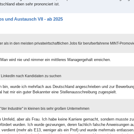
schland eben sehr prononciert ist.
s und Austausch VII - ab 2025
er als in den meisten privatwirtschaftlichen Jobs für berufserfahrene MINT-Promovie
 Man wird nie und nimmer ein mittleres Managergehalt erreichen.
f LinkedIn nach Kandidaten zu suchen
ich bin, wurde ich mehrfach aus Deutschland angeschrieben und zur Bewerbung
 hat mir ein guter Bekannter eine Stellenausschreibung zugespielt.
 "der Industrie" in kleinen bis sehr großen Unternehmen
en Umfeld, aber als Frau. Ich habe keine Karriere gemacht, sondern musste z
befördert wurden. Ich wurde gezwungen, deren fachlich falsche Anweisungen a
ut verdient (mehr als E13, weniger als ein Prof) und wurde mehrmals entlasse