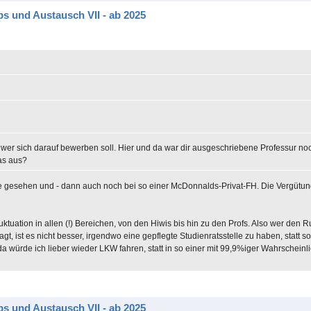
s und Austausch VII - ab 2025
er sich darauf bewerben soll. Hier und da war dir ausgeschriebene Professur noc
was aus?
le gesehen und - dann auch noch bei so einer McDonnalds-Privat-FH. Die Vergütung 
uation in allen (!) Bereichen, von den Hiwis bis hin zu den Profs. Also wer den R
t, ist es nicht besser, irgendwo eine gepflegte Studienratsstelle zu haben, statt s
da würde ich lieber wieder LKW fahren, statt in so einer mit 99,9%iger Wahrscheinli
s und Austausch VII - ab 2025