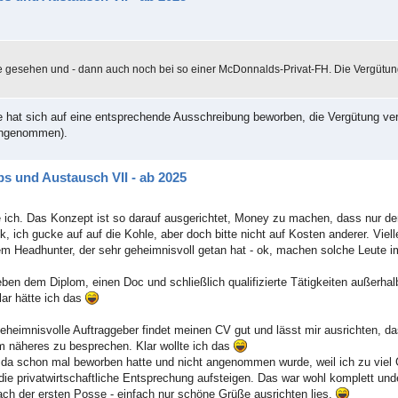
le gesehen und - dann auch noch bei so einer McDonnalds-Privat-FH. Die Vergütung 
 hat sich auf eine entsprechende Ausschreibung beworben, die Vergütung ve
 angenommen).
s und Austausch VII - ab 2025
e ich. Das Konzept ist so darauf ausgerichtet, Money zu machen, dass nur d
k, ich gucke auf auf die Kohle, aber doch bitte nicht auf Kosten anderer. Viell
nem Headhunter, der sehr geheimnisvoll getan hat - ok, machen solche Leute 
n dem Diplom, einen Doc und schließlich qualifizierte Tätigkeiten außerhalb
lar hätte ich das
geheimnisvolle Auftraggeber findet meinen CV gut und lässt mir ausrichten, d
 um näheres zu besprechen. Klar wollte ich das
 da schon mal beworben hatte und nicht angenommen wurde, weil ich zu viel G
die privatwirtschaftliche Entsprechung aufsteigen. Das war wohl komplett und
ch der ersten Posse - einfach nur schöne Grüße ausrichten lies.