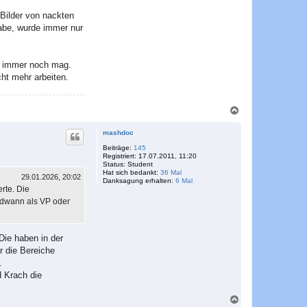
-Bilder von nackten
abe, wurde immer nur
et immer noch mag.
ht mehr arbeiten.
N
a
c
mashdoc
h
o
Beiträge:
145
Registriert:
17.07.2011, 11:20
b
Status:
Student
e
Hat sich bedankt:
36 Mal
n
29.01.2026, 20:02
Danksagung erhalten:
6 Mal
rte. Die
endwann als VP oder
Die haben in der
r die Bereiche
.
d Krach die
N