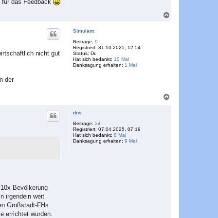
k für das Feedback
n
N
a
c
Simulant
h
o
Beiträge:
9
Registriert:
31.10.2025, 12:54
b
tschaftlich nicht gut
Status:
Dr.
e
Hat sich bedankt:
10 Mal
n
Danksagung erhalten:
1 Mal
n der
N
a
c
dns
h
o
Beiträge:
24
Registriert:
07.04.2025, 07:19
b
Hat sich bedankt:
8 Mal
e
Danksagung erhalten:
9 Mal
n
e 10x Bevölkerung
in irgendein weit
gen Großstadt-FHs
 errichtet wurden.