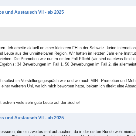
s und Austausch VII - ab 2025
. Ich arbeite aktuell an einer kleineren FH in der Schweiz, keine internatio
Leute aus der unmittelbaren Region. Wir hatten im letzten Jahr eine Institut
en. Die Promotion war nur im ersten Fall Pflicht (wir sind da etwas flexibler
Ergebnis: 34 Bewerbungen im Fall 1, 50 Bewerbungen im Fall 2, die allermei
ich selbst im Vorstellungsgespräch war und wo auch MINT-Promotion und Mehr
einer weiteren Uni, wo ich mich beworben hatte, bekam ich direkt eine Absag
eit extrem viele sehr gute Leute auf der Suche!
s und Austausch VII - ab 2025
ofessuren, die ein zweites mal auftauchen, da in der ersten Runde wohl niem