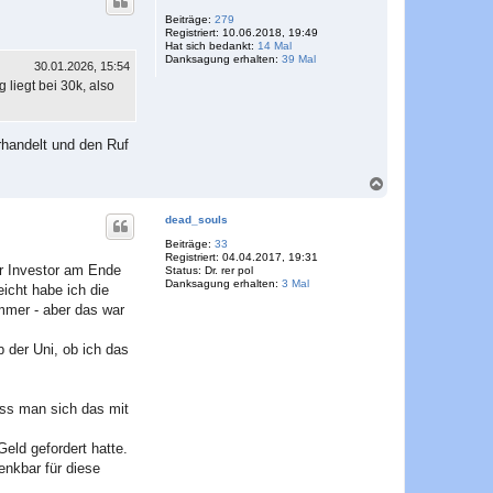
h
o
Beiträge:
279
Registriert:
10.06.2018, 19:49
b
Hat sich bedankt:
14 Mal
e
Danksagung erhalten:
39 Mal
n
30.01.2026, 15:54
liegt bei 30k, also
rhandelt und den Ruf
N
a
c
dead_souls
h
o
Beiträge:
33
Registriert:
04.04.2017, 19:31
b
er Investor am Ende
Status:
Dr. rer pol
e
Danksagung erhalten:
3 Mal
eicht habe ich die
n
immer - aber das war
 der Uni, ob ich das
ass man sich das mit
eld gefordert hatte.
enkbar für diese