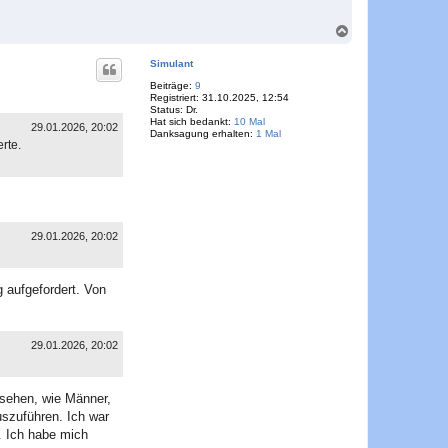
N
a
c
Simulant
h
o
Beiträge:
9
Registriert:
31.10.2025, 12:54
b
Status:
Dr.
e
Hat sich bedankt:
10 Mal
n
29.01.2026, 20:02
Danksagung erhalten:
1 Mal
rte.
29.01.2026, 20:02
 aufgefordert. Von
29.01.2026, 20:02
usehen, wie Männer,
uszuführen. Ich war
n. Ich habe mich