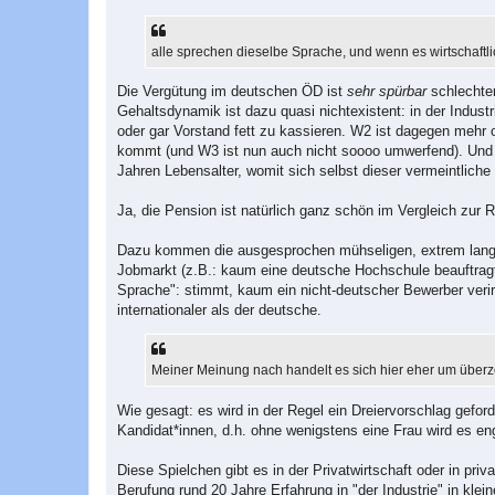
alle sprechen dieselbe Sprache, und wenn es wirtschaftlich
Die Vergütung im deutschen ÖD ist
sehr spürbar
schlechter
Gehaltsdynamik ist dazu quasi nichtexistent: in der Indust
oder gar Vorstand fett zu kassieren. W2 ist dagegen mehr 
kommt (und W3 ist nun auch nicht soooo umwerfend). Und 
Jahren Lebensalter, womit sich selbst dieser vermeintliche "
Ja, die Pension ist natürlich ganz schön im Vergleich zur 
Dazu kommen die ausgesprochen mühseligen, extrem langw
Jobmarkt (z.B.: kaum eine deutsche Hochschule beauftragt
Sprache": stimmt, kaum ein nicht-deutscher Bewerber verirr
internationaler als der deutsche.
Meiner Meinung nach handelt es sich hier eher um über
Wie gesagt: es wird in der Regel ein Dreiervorschlag gefo
Kandidat*innen, d.h. ohne wenigstens eine Frau wird es en
Diese Spielchen gibt es in der Privatwirtschaft oder in priv
Berufung rund 20 Jahre Erfahrung in "der Industrie" in kl