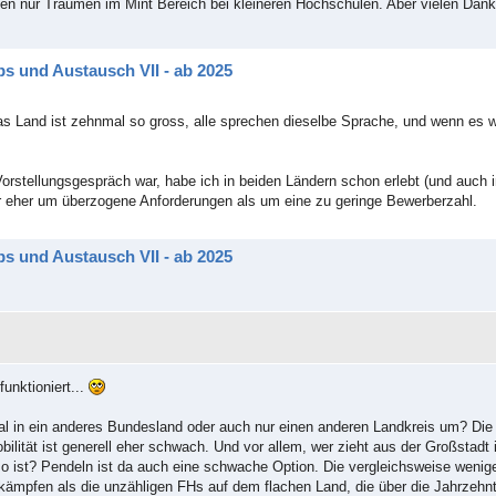
n nur Träumen im Mint Bereich bei kleineren Hochschulen. Aber vielen Dan
s und Austausch VII - ab 2025
 Land ist zehnmal so gross, alle sprechen dieselbe Sprache, und wenn es wir
stellungsgespräch war, habe ich in beiden Ländern schon erlebt (und auch i
er eher um überzogene Anforderungen als um eine zu geringe Bewerberzahl.
s und Austausch VII - ab 2025
unktioniert...
mal in ein anderes Bundesland oder auch nur einen anderen Landkreis um? Di
obilität ist generell eher schwach. Und vor allem, wer zieht aus der Großstadt 
g so ist? Pendeln ist da auch eine schwache Option. Die vergleichsweise weni
mpfen als die unzähligen FHs auf dem flachen Land, die über die Jahrzehnte