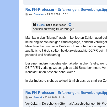
Re: FH-Professur - Erfahrungen, Bewerbungstipp
B
von
Simulant
»
25.01.2026, 13:32
e
i
t
Fussel
hat geschrieben:
r
a
deutlich zu wenig Bewerbungen
g
Man kann den "Mangel" auch in konkreten Zahlen ausdrücken
keine englischsprachigen Studiengänge, sondern vorwiegend 
Maschinenbau und eine Professur Elektrotechnik ausgeschrieb
zusätzliche Hürde sollten beide zweisprachig DE/FR sein. 
passend und hochkarätig.
Bei einer anderen unbefristeten akademischen Stelle, wo 
DE/FR/EN verlangt waren, gab es 110 Bewerber:innen. Von 
Kandidat:innen bessere dabei waren.
In der Industrie sieht es aktuell ähnlich aus: es sind zur Z
Re: FH-Professur - Erfahrungen, Bewerbungstipp
B
von
Fussel
»
25.01.2026, 21:44
e
i
Verrückt, in De sehe ich öfter mal Ausschreibungen für Pr
t