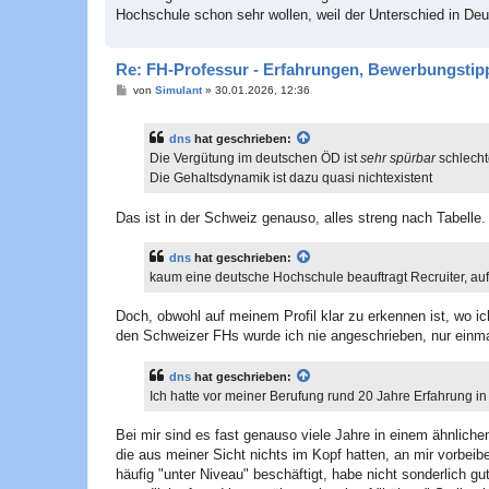
Hochschule schon sehr wollen, weil der Unterschied in Deut
Re: FH-Professur - Erfahrungen, Bewerbungstipp
B
von
Simulant
»
30.01.2026, 12:36
e
i
t
dns
hat geschrieben:
r
a
Die Vergütung im deutschen ÖD ist
sehr spürbar
schlecht
g
Die Gehaltsdynamik ist dazu quasi nichtexistent
Das ist in der Schweiz genauso, alles streng nach Tabelle.
dns
hat geschrieben:
kaum eine deutsche Hochschule beauftragt Recruiter, au
Doch, obwohl auf meinem Profil klar zu erkennen ist, wo 
den Schweizer FHs wurde ich nie angeschrieben, nur einmal
dns
hat geschrieben:
Ich hatte vor meiner Berufung rund 20 Jahre Erfahrung in
Bei mir sind es fast genauso viele Jahre in einem ähnlich
die aus meiner Sicht nichts im Kopf hatten, an mir vorbei
häufig "unter Niveau" beschäftigt, habe nicht sonderlich g