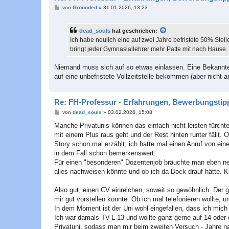
B
von
Grounded
»
31.01.2026, 13:23
e
i
t
dead_souls
hat geschrieben:
r
a
Ich habe neulich eine auf zwei Jahre befristete 50% Stel
g
bringt jeder Gymnasiallehrer mehr Patte mit nach Hause.
Niemand muss sich auf so etwas einlassen. Eine Bekannte
auf eine unbefristete Vollzeitstelle bekommen (aber nicht
Re: FH-Professur - Erfahrungen, Bewerbungstipp
B
von
dead_souls
»
03.02.2026, 15:08
e
i
Manche Privatunis können das einfach nicht leisten fürcht
t
mit einem Plus raus geht und der Rest hinten runter fällt. O
r
a
Story schon mal erzählt, ich hatte mal einen Anruf von ei
g
in dem Fall schon bemerkenswert.
Für einen "besonderen" Dozentenjob bräuchte man eben nebe
alles nachweisen könnte und ob ich da Bock drauf hätte. K
Also gut, einen CV einreichen, soweit so gewöhnlich. Der 
mir gut vorstellen könnte. Ob ich mal telefonieren wollte,
In dem Moment ist der Uni wohl eingefallen, dass ich mich
Ich war damals TV-L 13 und wollte ganz gerne auf 14 oder 
Privatuni, sodass man mir beim zweiten Versuch - Jahre na