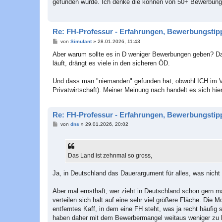
gefunden wurde. Ich denke die können von 50+ Bewerbunge
r
a
g
Re: FH-Professur - Erfahrungen, Bewerbungstipp
B
von
Simulant
»
28.01.2026, 11:43
e
i
Aber warum sollte es in D weniger Bewerbungen geben? Das
t
läuft, drängt es viele in den sicheren ÖD.
r
a
g
Und dass man "niemanden" gefunden hat, obwohl ICH im Vor
Privatwirtschaft). Meiner Meinung nach handelt es sich hi
Re: FH-Professur - Erfahrungen, Bewerbungstipp
B
von
dns
»
29.01.2026, 20:02
e
i
t
r
a
Das Land ist zehnmal so gross,
g
Ja, in Deutschland das Dauerargument für alles, was nicht f
Aber mal ernsthaft, wer zieht in Deutschland schon gern 
verteilen sich halt auf eine sehr viel größere Fläche. Die M
entferntes Kaff, in dem eine FH steht, was ja recht häufi
haben daher mit dem Bewerbermangel weitaus weniger zu kä