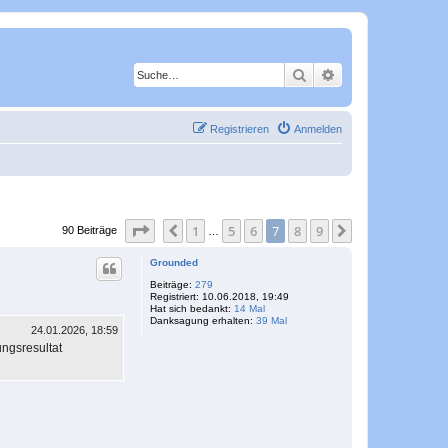
Suche
Erweiterte Suche
Registrieren
Anmelden
Seite
7
von
9
1
5
6
7
8
9
Vorherige
Nächste
90 Beiträge
…
Grounded
Beiträge:
279
Registriert:
10.06.2018, 19:49
Hat sich bedankt:
14 Mal
Danksagung erhalten:
39 Mal
24.01.2026, 18:59
ungsresultat