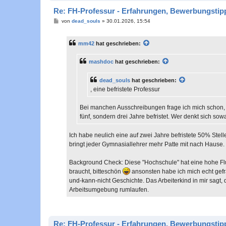
Re: FH-Professur - Erfahrungen, Bewerbungstipp
B
von
dead_souls
»
30.01.2026, 15:54
e
i
t
mm42
hat geschrieben:
r
a
g
mashdoc
hat geschrieben:
dead_souls
hat geschrieben:
, eine befristete Professur
Bei manchen Ausschreibungen frage ich mich schon, w
fünf, sondern drei Jahre befristet. Wer denkt sich so
Ich habe neulich eine auf zwei Jahre befristete 50% Stel
bringt jeder Gymnasiallehrer mehr Patte mit nach Hause.
Background Check: Diese "Hochschule" hat eine hohe Flukt
braucht, bitteschön
ansonsten habe ich mich echt gefrag
und-kann-nicht Geschichte. Das Arbeiterkind in mir sagt, 
Arbeitsumgebung rumlaufen.
Re: FH-Professur - Erfahrungen, Bewerbungstipp