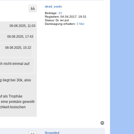
a
c
dead_souls
h
o
Beiträge:
33
Registriert:
04.04.2017, 19:31
b
Status:
Dr. rer pol
e
Danksagung erhalten:
3 Mal
n
09.08.2025, 11:03
08.08.2025, 17:43
08.08.2025, 15:22
h nicht einmal auf
liegt bei 30k, also
uf als Trophäe
o eine prekäre gewollt-
chkeit toxischen
N
a
c
Grounded