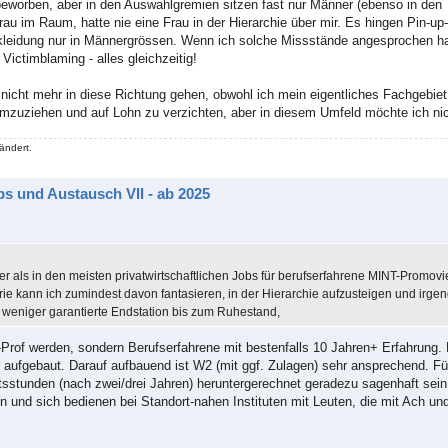
 beworben, aber in den Auswahlgremien sitzen fast nur Männer (ebenso in den
au im Raum, hatte nie eine Frau in der Hierarchie über mir. Es hingen Pin-up
skleidung nur in Männergrössen. Wenn ich solche Missstände angesprochen h
ictimblaming - alles gleichzeitig!
 nicht mehr in diese Richtung gehen, obwohl ich mein eigentliches Fachgebi
umzuziehen und auf Lohn zu verzichten, aber in diesem Umfeld möchte ich nic
ändert.
s und Austausch VII - ab 2025
er als in den meisten privatwirtschaftlichen Jobs für berufserfahrene MINT-Promovie
strie kann ich zumindest davon fantasieren, in der Hierarchie aufzusteigen und irg
r weniger garantierte Endstation bis zum Ruhestand,
Prof werden, sondern Berufserfahrene mit bestenfalls 10 Jahren+ Erfahrung. 
er aufgebaut. Darauf aufbauend ist W2 (mit ggf. Zulagen) sehr ansprechend. Fü
itsstunden (nach zwei/drei Jahren) heruntergerechnet geradezu sagenhaft sein
und sich bedienen bei Standort-nahen Instituten mit Leuten, die mit Ach un