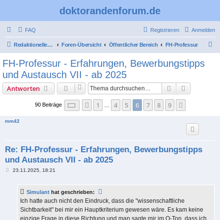
doktorandenforum.de
FAQ
Registrieren
Anmelden
S
Redaktioneller Teil
Foren-Übersicht
Öffentlicher Bereich
FH-Professur
u
FH-Professur - Erfahrungen, Bewerbungstipps
c
und Austausch VII - ab 2025
h
Suche
Erweiterte
Antworten
e
Seite
6
von
9
1
4
5
6
7
8
9
Vorherige
Nächste
90 Beiträge
…
mm42
Re: FH-Professur - Erfahrungen, Bewerbungstipps
und Austausch VII - ab 2025
B
23.11.2025, 18:21
e
i
t
Simulant
hat geschrieben:
r
a
Ich hatte auch nicht den Eindruck, dass die "wissenschaftliche
g
Sichtbarkeit" bei mir ein Hauptkriterium gewesen wäre. Es kam keine
einzige Frage in diese Richtung und man sagte mir im O-Ton, dass ich