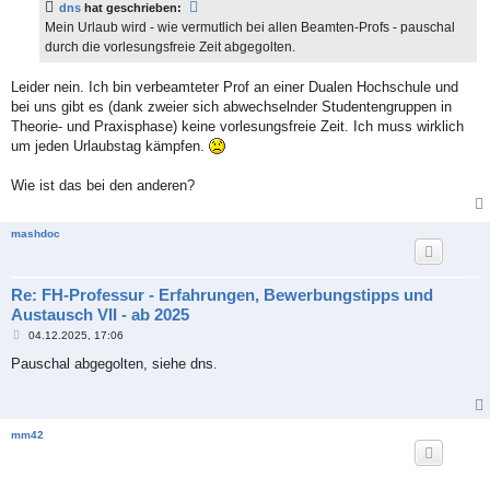
dns
hat geschrieben:
r
a
Mein Urlaub wird - wie vermutlich bei allen Beamten-Profs - pauschal
g
durch die vorlesungsfreie Zeit abgegolten.
Leider nein. Ich bin verbeamteter Prof an einer Dualen Hochschule und
bei uns gibt es (dank zweier sich abwechselnder Studentengruppen in
Theorie- und Praxisphase) keine vorlesungsfreie Zeit. Ich muss wirklich
um jeden Urlaubstag kämpfen.
Wie ist das bei den anderen?
mashdoc
Re: FH-Professur - Erfahrungen, Bewerbungstipps und
Austausch VII - ab 2025
B
04.12.2025, 17:06
e
i
Pauschal abgegolten, siehe dns.
t
r
a
g
mm42