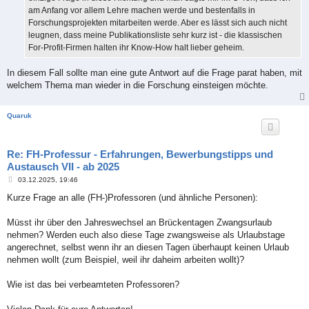
am Anfang vor allem Lehre machen werde und bestenfalls in
Forschungsprojekten mitarbeiten werde. Aber es lässt sich auch nicht
leugnen, dass meine Publikationsliste sehr kurz ist - die klassischen
For-Profit-Firmen halten ihr Know-How halt lieber geheim.
In diesem Fall sollte man eine gute Antwort auf die Frage parat haben, mit
welchem Thema man wieder in die Forschung einsteigen möchte.
Quaruk
Re: FH-Professur - Erfahrungen, Bewerbungstipps und
Austausch VII - ab 2025
B
03.12.2025, 19:46
e
i
Kurze Frage an alle (FH-)Professoren (und ähnliche Personen):
t
r
a
Müsst ihr über den Jahreswechsel an Brückentagen Zwangsurlaub
g
nehmen? Werden euch also diese Tage zwangsweise als Urlaubstage
angerechnet, selbst wenn ihr an diesen Tagen überhaupt keinen Urlaub
nehmen wollt (zum Beispiel, weil ihr daheim arbeiten wollt)?
Wie ist das bei verbeamteten Professoren?