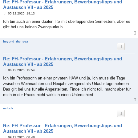
Re: FH-Professur - Erfahrungen, Bewerbungstipps und
Austausch VII - ab 2025
B
05.12.2025, 18:13
e
i
Ich bin auch an einer dualen HS mit überlappenden Semestern, aber es
t
gibt bei uns keinen Zwangsurlaub.
r
a
g
beyond_the_sea
Re: FH-Professur - Erfahrungen, Bewerbungstipps und
Austausch VII - ab 2025
B
06.12.2025, 15:54
e
i
Ich bin Professorin an einer privaten HAW und ja, ich muss die Tage
t
zwischen Weihnachten und Neujahr zwingend als Urlaubstage nehmen.
r
a
Das gilt bei uns für alle Angestellten. Finde ich nicht toll, macht aber für
g
mich in der Praxis nicht wirklich einen Unterschied.
oclock
Re: FH-Professur - Erfahrungen, Bewerbungstipps und
Austausch VII - ab 2025
B
09.12.2025, 08:48