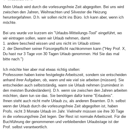
e
i
Mein Urlaub wird durch die vorlesungsfreie Zeit abgegolten. Bei uns wird
t
zwischen den Jahren, Weihnachten und Silvester die Heizung
r
a
heruntergefahren. D.h. wir sollen nicht ins Büro. Ich kann aber, wenn ich
g
möchte.
Bei uns wurde vor kurzem ein "Urlaubs-Mitteilungs-Tool" eingeführt, wo
wir eintragen sollen, wann wir Urlaub nehmen, damit
1. andere bescheid wissen und uns nicht im Urlaub stören
2. der Dienstherr seiner Fürsorgepflicht nachkommen kann ("Hey Prof. X,
Du hast nur 3 Tage von 30 Tagen Urlaub genommen. Hol Sie das mal
bitte nach.")
Ich möchte hier aber mal etwas richtig stellen:
Professoren haben keine festgelegte Arbeitszeit, sondern sie entscheiden
anhand ihrer Aufgaben, ob, wann und wie viel sie arbeiten (müssen). Sie
entscheiden auch selbstständig, wann sie Urlaub nehmen (zumindest in
den meisten Bundesländern). D.h. wenn sie zwischen den Jahren arbeiten
möchten, dann tun sie das. Sie benötigen dafür keine "Erlaubnis".
Ihnen steht auch nicht mehr Urlaub zu, als anderen Beamten. D.h. selbst
wenn der Urlaub durch die vorlesungsfreie Zeit abgegolten ist, haben
Profs. nicht 3 Monate Urlaub im Jahr. Vielmehr müssen sie ihre 30 Tage
in die vorlesungsfreie Zeit legen. Der Rest ist normale Arbeitszeit. Für die
Buchführung der genommenen und verbleibenden Urlaubstage ist der
Prof. selbst verantwortlich.