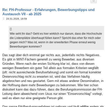
Re: FH-Professur - Erfahrungen, Bewerbungstipps und
Austausch VII - ab 2025
B
24.01.2026, 18:59
e
i
t
r
a
Wie seht ihr das? Geht es hier wirklich nur darum, dass die Hochschule
g
die Listenplätze überhaupt füllen kann? Spricht das eher für mich oder
gegen mich? Was ist, wenn in der erweiterten Phase erneut wenig
Bewerbungen kommen?
Das sagt über dich erstmal gar nichts aus, jedenfalls nichts Negatives.
Es gibt in MINT-Fächern generell zu wenig Bewerber, aus diversen
Gründen. Wenn nach der ersten Sichtung klar ist, dass von diesen
wenigen Bewerbern ein guter Teil allein aus formalen Kriterien wegfällt
(oft: nicht ausreichende Berufserfahrung) und somit ein formal korrekter
Dreiervorschlag nicht zu erwarten ist, wird das Verfahren häufig
abgebrochen und neu gestartet. Gern mit etwas anderer Denomination, in
der Hoffnung dann mehr Bewerbungen zu bekommen. Wie hier schon
diskutiert kann das dazu führen, dass die Berufungskommission der FH-
Leitung dann abweichend vom Usus nur einen "Einservorschlag" vorlegt,
weil es eben nur eine geeignete Person gibt.
Das ganze FH-Berufungsverfahren ist seltsam und läuft
völlig
anders als