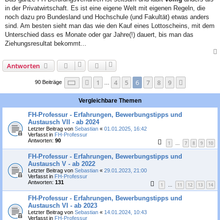
in der Privatwirtschaft. Es ist eine eigene Welt mit eigenen Regeln, die
noch dazu pro Bundesland und Hochschule (und Fakultät) etwas anders
sind. Am besten sieht man das wie den Kauf eines Lottoscheins, mit dem
Unterschied dass es Monate oder gar Jahre(!) dauert, bis man das
Ziehungsresultat bekommt...
Antworten
Seite
6
von
9
1
4
5
6
7
8
9
Vorherige
Nächste
90 Beiträge
…
Vergleichbare Themen
FH-Professur - Erfahrungen, Bewerbungstipps und
Austausch VII - ab 2024
Letzter Beitrag von
Sebastian
«
01.01.2025, 16:42
Verfasst in
FH-Professur
Antworten:
90
1
7
8
9
10
…
FH-Professur - Erfahrungen, Bewerbungstipps und
Austausch V - ab 2022
Letzter Beitrag von
Sebastian
«
29.01.2023, 21:00
Verfasst in
FH-Professur
Antworten:
131
1
11
12
13
14
…
FH-Professur - Erfahrungen, Bewerbungstipps und
Austausch VI - ab 2023
Letzter Beitrag von
Sebastian
«
14.01.2024, 10:43
Verfasst in
FH-Professur