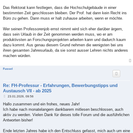
Das Rektorat kann festlegen, dass die Hochschulgebäude in einer
bestimmten Zeit geschlossen bleiben. Der Prof. hat dann kein Recht ins
Büro zu gehen. Dann muss er halt zuhause arbeiten, wenn er möchte.
Wer seinen Professorenjob ernst nimmt wird sich eher darüber ärgern,
dass sein Urlaub in der Zeit genommen werden muss, wo er am
produktivsten an Forschungsprojekten arbeiten kann und dadurch kaum
dazu kommt. Aus genau diesem Grund nehmen die wenigsten bei uns
ihren gesamten Jahresurlaub, da sie sonst ausser Lehren nichts anderes
machen würden.
Fussel
Re: FH-Professur - Erfahrungen, Bewerbungstipps und
Austausch VII - ab 2025
B
23.01.2026, 09:56
e
i
Hallo zusammen und ein frohes, neues Jahr!
t
Ich habe nach monatelangem dankbarem mitlesen beschlossen, auch
r
a
aktiv zu werden. Vielen Dank für dieses tolle Forum und die ausführlichen
g
Antworten bisher!
Ende letzten Jahres habe ich den Entschluss gefasst, mich auch um eine