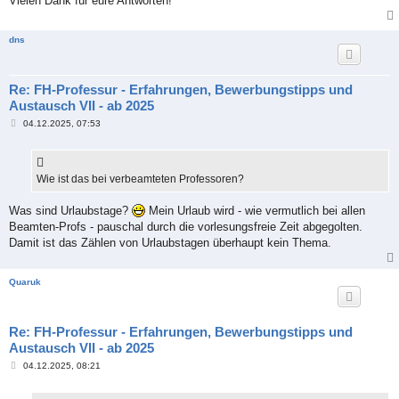
Vielen Dank für eure Antworten!
dns
Re: FH-Professur - Erfahrungen, Bewerbungstipps und
Austausch VII - ab 2025
B
04.12.2025, 07:53
e
i
t
r
a
Wie ist das bei verbeamteten Professoren?
g
Was sind Urlaubstage?
Mein Urlaub wird - wie vermutlich bei allen
Beamten-Profs - pauschal durch die vorlesungsfreie Zeit abgegolten.
Damit ist das Zählen von Urlaubstagen überhaupt kein Thema.
Quaruk
Re: FH-Professur - Erfahrungen, Bewerbungstipps und
Austausch VII - ab 2025
B
04.12.2025, 08:21
e
i
t