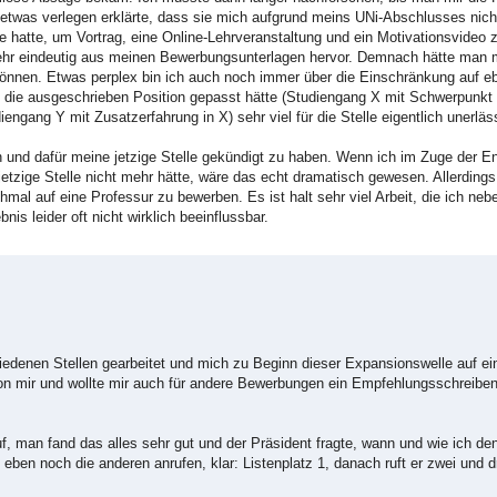
etwas verlegen erklärte, dass sie mich aufgrund meins UNi-Abschlusses nicht
tte, um Vortrag, eine Online-Lehrveranstaltung und ein Motivationsvideo zu
sehr eindeutig aus meinen Bewerbungsunterlagen hervor. Demnach hätte man m
 können. Etwas perplex bin ich auch noch immer über die Einschränkung auf e
f die ausgeschrieben Position gepasst hätte (Studiengang X mit Schwerpunkt
ngang Y mit Zusatzerfahrung in X) sehr viel für die Stelle eigentlich unerlä
en und dafür meine jetzige Stelle gekündigt zu haben. Wenn ich im Zuge der E
etzige Stelle nicht mehr hätte, wäre das echt dramatisch gewesen. Allerdings
mal auf eine Professur zu bewerben. Es ist halt sehr viel Arbeit, die ich neb
s leider oft nicht wirklich beeinflussbar.
hiedenen Stellen gearbeitet und mich zu Beginn dieser Expansionswelle auf ei
n mir und wollte mir auch für andere Bewerbungen ein Empfehlungsschreiben
uf, man fand das alles sehr gut und der Präsident fragte, wann und wie ich 
eben noch die anderen anrufen, klar: Listenplatz 1, danach ruft er zwei und d