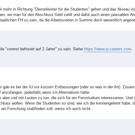
l mehr in Richtung "Dienstleister für die Studenten" gehen und das Niveau ist
en, wo man für den Abschluss Geld zahlt und dafür auch einen passablen Ab
 staatlichen FH zu sein, da die Arbeitszeiten in Summe doch wesentlich angen
le "vorerst befristet auf 2 Jahre" zu sein. Siehe
https://www.iu-careers.com
.
m gab es bei der IU vor kurzem Entlassungen (oder so was in der Art). Zusa
U anzufangen, jedenfalls wenn ich Alternativen hätte.
 aber viel mit Leuten zu tun, die sich für ein Fernstudium interessieren. Und 
hluss wollen. Wenn die Studenten so sind, wie ich die kennengelernt habe, d
 wo Forschung stattfinden soll, weiss ich auch nicht.