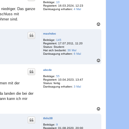
o
Beiträge:
10
Registriert:
16.03.2024, 12:23
b
 niedriger. Das ganze
Danksagung erhalten:
4 Mal
e
schluss mit
n
ehmer sind.
N
a
c
mashdoc
h
o
Beiträge:
145
Registriert:
17.07.2011, 11:20
b
Status:
Student
e
Hat sich bedankt:
36 Mal
n
Danksagung erhalten:
6 Mal
N
a
c
abcde
h
o
Beiträge:
55
Registriert:
10.04.2023, 13:47
b
mmen mit der
Status:
fertig
e
Danksagung erhalten:
3 Mal
n
da landen die bei der
ann kann ich mir
N
a
c
thilo38
h
o
Beiträge:
9
Registriert:
01.08.2020, 20:00
b