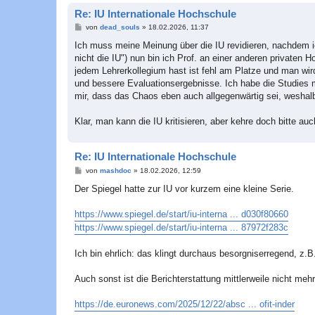
Re: IU Internationale Hochschule
B
von
dead_souls
»
18.02.2026, 11:37
e
i
Ich muss meine Meinung über die IU revidieren, nachdem ic
t
nicht die IU") nun bin ich Prof. an einer anderen privaten H
r
a
jedem Lehrerkollegium hast ist fehl am Platze und man wird
g
und bessere Evaluationsergebnisse. Ich habe die Studies m
mir, dass das Chaos eben auch allgegenwärtig sei, weshal
Klar, man kann die IU kritisieren, aber kehre doch bitte auc
Re: IU Internationale Hochschule
B
von
mashdoc
»
18.02.2026, 12:59
e
i
Der Spiegel hatte zur IU vor kurzem eine kleine Serie.
t
r
a
https://www.spiegel.de/start/iu-interna ... d030f80660
g
https://www.spiegel.de/start/iu-interna ... 87972f283c
Ich bin ehrlich: das klingt durchaus besorgniserregend, z.B
Auch sonst ist die Berichterstattung mittlerweile nicht mehr
https://de.euronews.com/2025/12/22/absc ... ofit-inder