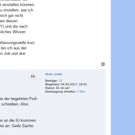
 einstellen könnten.
 erstellen, war ich
ich gar nicht
ben diesen
 Y) und die nach
ssliches Wissen
ntlassungswelle kurz
 bin ich aus der
en Job und drei
N
a
c
dead_souls
h
o
Beiträge:
33
Registriert:
04.04.2017, 19:31
b
Status:
Dr. rer pol
e
Danksagung erhalten:
3 Mal
n
ne der begehrten Prof-
 schreiben. Also
denn an die IU kommen
rei an. Geile Sache.