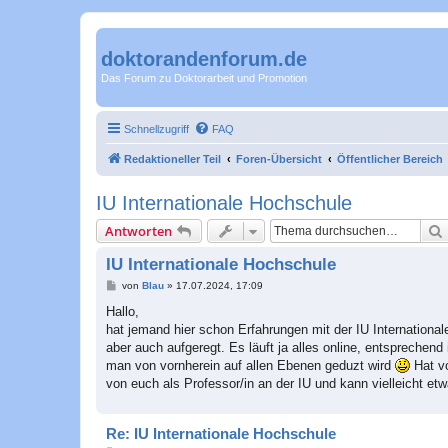
doktorandenforum.de
Das Forum zu Doktorarbeit und Promotion
Schnellzugriff
FAQ
Redaktioneller Teil
Foren-Übersicht
Öffentlicher Bereich
IU Internationale Hochschule
Antworten
IU Internationale Hochschule
B
von
Blau
»
17.07.2024, 17:09
e
i
Hallo,
t
hat jemand hier schon Erfahrungen mit der IU International
r
a
aber auch aufgeregt. Es läuft ja alles online, entsprechend
g
man von vornherein auf allen Ebenen geduzt wird
Hat vo
von euch als Professor/in an der IU und kann vielleicht et
Re: IU Internationale Hochschule