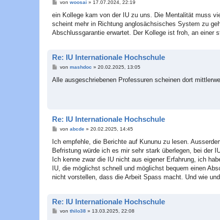
B
von
woosai
»
17.07.2024, 22:19
e
i
ein Kollege kam von der IU zu uns. Die Mentalität muss vie
t
scheint mehr in Richtung anglosächsisches System zu geh
r
a
Abschlussgarantie erwartet. Der Kollege ist froh, an einer
g
Re: IU Internationale Hochschule
B
von
mashdoc
»
20.02.2025, 13:05
e
i
Alle ausgeschriebenen Professuren scheinen dort mittlerwei
t
r
a
g
Re: IU Internationale Hochschule
B
von
abcde
»
20.02.2025, 14:45
e
i
Ich empfehle, die Berichte auf Kununu zu lesen. Ausserde
t
Befristung würde ich es mir sehr stark überlegen, bei der I
r
a
Ich kenne zwar die IU nicht aus eigener Erfahrung, ich habe
g
IU, die möglichst schnell und möglichst bequem einen Absc
nicht vorstellen, dass die Arbeit Spass macht. Und wie und
Re: IU Internationale Hochschule
B
von
thilo38
»
13.03.2025, 22:08
e