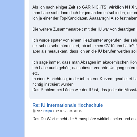
Als ich nach einiger Zeit so GAR NICHTS,
wirklich N I X
v
man habe sich dann doch für jemanden entschieden, der ein
ich ja einer der Top-Kandidaten. Aaaaarrrgh! Also festhalt
Die weitere Zusammenarbeit mit der IU war von derartigen 
Ich wurde später von einem Headhunter angerufen, der sehr
sei schon sehr interessiert, ob ich einen CV für ihn hätte?
aber als herauskam, dass ich an die IU berufen werden soll
Ich sage immer, dass man Absagen im akademischen Kontex
Ich habe auch gehört, dass dieser verrohte Umgang unterei
etc.
In einer Einrichtung, in der ich bis vor Kurzem gearbeitet 
richtig instruiert wurden.
Das Problem bei Läden wie der IU ist, das jeder die Missst
Re: IU Internationale Hochschule
B
von
Ralph
»
16.07.2025, 09:19
e
i
Das Du-Wort macht die Atmosphäre wirklich locker und ange
t
r
a
g