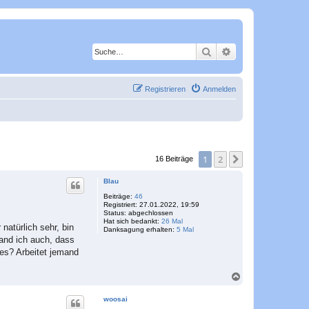
Suche
Erweiterte Suche
Registrieren
Anmelden
1
2
Nächste
16 Beiträge
Blau
Beiträge:
46
Registriert:
27.01.2022, 19:59
Status:
abgechlossen
Hat sich bedankt:
26 Mal
natürlich sehr, bin
Danksagung erhalten:
5 Mal
fand ich auch, dass
es? Arbeitet jemand
N
a
c
woosai
h