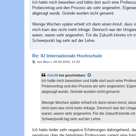
i
Ich hatte mich beworben und hätte dort auch eine Profe
t
Probevortrag und den Prozess als sehr angenehm. Eigenar
r
a
abgesagt wurde. Gründe wurden nicht genannt.
g
Wenige Wochen später erhielt ich dann einen Anruf, dass i
mich kam das nicht mehr infrage. Dennoch war der Umgang 
waren, waren sehr angenehm. Für die Zukunft könnte ich mir 
Schwerpunkt lag sehr auf der Lehre.
Re: IU Internationale Hochschule
B
von
Blau
»
26.03.2025, 12:25
e
i
t
thilo38
hat geschrieben:
r
a
Ich hatte mich beworben und hätte dort auch eine Pro
g
Probevortrag und den Prozess als sehr angenehm. Eigen
abgesagt wurde. Gründe wurden nicht genannt.
Wenige Wochen später erhielt ich dann einen Anruf, dass
mich kam das nicht mehr infrage. Dennoch war der Umgan
waren, waren sehr angenehm. Für die Zukunft könnte ich mi
Schwerpunkt lag sehr auf der Lehre.
Ich hatte leider sehr negative Erfahrungen dahingehend, da
negatives über die beteiligten Professoren sagen) eine f