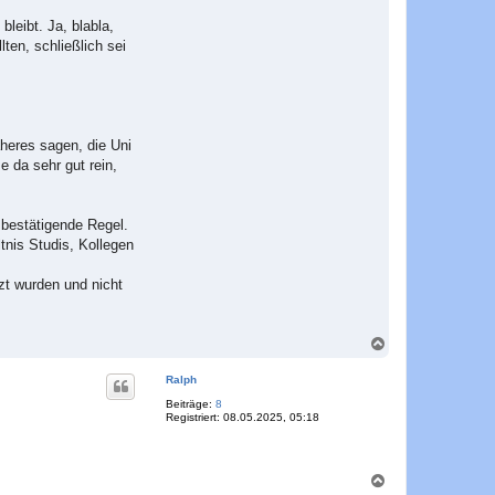
leibt. Ja, blabla,
ten, schließlich sei
äheres sagen, die Uni
e da sehr gut rein,
bestätigende Regel.
tnis Studis, Kollegen
tzt wurden und nicht
N
a
c
Ralph
h
o
Beiträge:
8
Registriert:
08.05.2025, 05:18
b
e
n
N
a