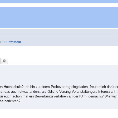
FH-Professur
Suche
Erweiterte Suche
en Hochschule? Ich bin zu einem Probevortrag eingeladen, freue mich darüber 
 ist das auch etwas anders, als übliche Vorsing-Veranstaltungen. Interessant 
n euch schon mal ein Bewerbungsverfahren an der IU mitgemacht? Wie war 
was berichten?