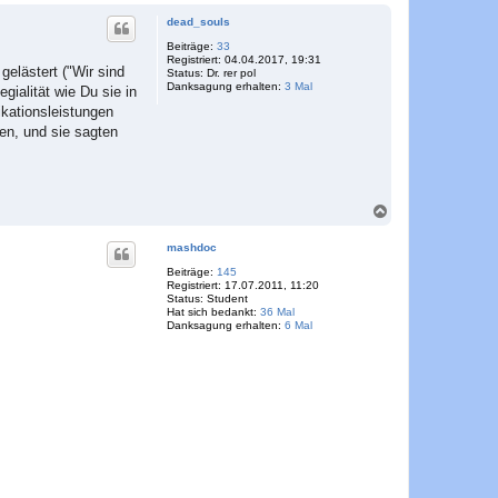
c
dead_souls
h
o
Beiträge:
33
Registriert:
04.04.2017, 19:31
b
elästert ("Wir sind
Status:
Dr. rer pol
e
Danksagung erhalten:
3 Mal
gialität wie Du sie in
n
ikationsleistungen
en, und sie sagten
N
a
c
mashdoc
h
o
Beiträge:
145
Registriert:
17.07.2011, 11:20
b
Status:
Student
e
Hat sich bedankt:
36 Mal
n
Danksagung erhalten:
6 Mal