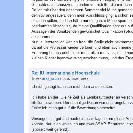
Gutachterausschussvorsitzenden vermittelte, die mir dann 
Da ich mir über den gesamten Sommer viel Mühe gemachte ha
definitiv angesäuert, denn mein Abschluss ging ja schon 
einladen sollen, und ich hätte mir die ganze Mühe sparen
bestimmten Abschluss, da meine Qualifikation sehr gut au
Aussagen der Vorsitzenden gewünschet Qualifikation (Studie
ausklammert.
Nun ja, letztendlich war ich froh, die Stelle nicht bekomm
darauf die Professur wieder verloren und eben auch meine j
Erfahrung heraus auch nicht mehr allzu motiviert, mich noch
kleinen Kinder irgendwo reinquetschen muss, und das Ergebni
Re: IU Internationale Hochschule
B
von
dead_souls
»
09.07.2025, 10:56
e
i
Ehrlich gesagt kann ich mich dem anschließen.
t
r
a
Ich habe an der IU eine Zeit als Lehrbeauftragter an versc
g
Stellen beworben. Der damalige Dekan war sehr angetan vo
fühlte ich mich gut auf die Bewerbung vorbereitet.
Vorsingen lief gut und nach ein paar Tagen kam dieser Anr
könnte. Natürlich wollte ich und zwar ASAP. Er müsse jetzt 
(spoiler: weit gefehlt!).