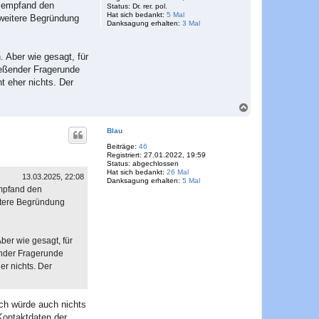
h empfand den
Status:
Dr. rer. pol.
e
Hat sich bedankt:
5 Mal
 weitere Begründung
n
Danksagung erhalten:
3 Mal
 Aber wie gesagt, für
ießender Fragerunde
t eher nichts. Der
N
a
c
Blau
h
o
Beiträge:
46
Registriert:
27.01.2022, 19:59
b
Status:
abgechlossen
e
Hat sich bedankt:
26 Mal
n
13.03.2025, 22:08
Danksagung erhalten:
5 Mal
empfand den
itere Begründung
ber wie gesagt, für
ender Fragerunde
er nichts. Der
ich würde auch nichts
Kontaktdaten der