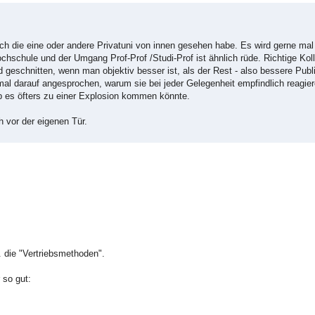
h die eine oder andere Privatuni von innen gesehen habe. Es wird gerne mal g
ochschule und der Umgang Prof-Prof /Studi-Prof ist ähnlich rüde. Richtige Kolle
 geschnitten, wenn man objektiv besser ist, als der Rest - also bessere Publ
al darauf angesprochen, warum sie bei jeder Gelegenheit empfindlich reagier
b es öfters zu einer Explosion kommen könnte.
h vor der eigenen Tür.
. die "Vertriebsmethoden".
 so gut: