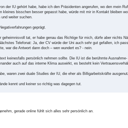
on der IU gehört habe, habe ich den Präsidenten angerufen, wo den mein Ruf b
 kleines bisschen besser gepasst habe, würde mit mir in Kontakt bleiben woll
en und weiter suchen.
Negativerfahrungen geprägt.
 geheimnisvoll tat, er habe genau das Richtige für mich, dürfe aber nichts N
 Nächstes Telefonat: Ja, der CV würde der Uni auch sehr gut gefallen, ich pass
te, war die Antwort dann doch – wen wundert es? - nein.
t keinesfalls persönlich nehmen sollte. Die IU ist die berühmte Ausnahme- 
nander auch auf das interne Klima auswirkt, es besteht kein Vertrauensverhäl
habe, waren zwei duale Studies der IU, die eher als Billigarbeitskräfte ausgenu
ände kennt und keiner so richtig was dagegen tut.
nehm, gerade online fühlt sich alles sehr persönlich an.