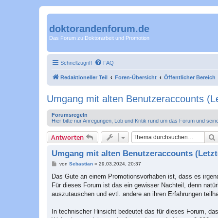
doktorandenforum.de
Das Forum zu Doktorarbeit und Promotion
Schnellzugriff
FAQ
Redaktioneller Teil
Foren-Übersicht
Öffentlicher Bereich
Umgang mit alten Benutzeraccounts (Le
Forumsregeln
Hier bitte nur Anregungen, Lob und Kritik rund um das Forum und sein
Antworten
Umgang mit alten Benutzeraccounts (Letzt
B
von
Sebastian
»
29.03.2024, 20:37
e
i
Das Gute an einem Promotionsvorhaben ist, dass es irgen
t
Für dieses Forum ist das ein gewisser Nachteil, denn natür
r
a
auszutauschen und evtl. andere an ihren Erfahrungen teilh
g
In technischer Hinsicht bedeutet das für dieses Forum, da