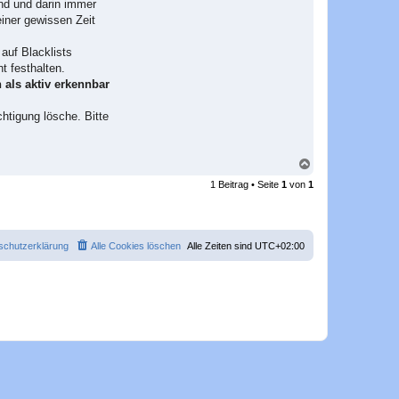
ind und darin immer
a
k
einer gewissen Zeit
t
d
a
auf Blacklists
t
t festhalten.
e
n
 als aktiv erkennbar
v
o
n
htigung lösche. Bitte
S
e
b
a
N
s
a
t
1 Beitrag • Seite
1
von
1
c
i
a
h
n
o
b
e
schutzerklärung
Alle Cookies löschen
Alle Zeiten sind
UTC+02:00
n