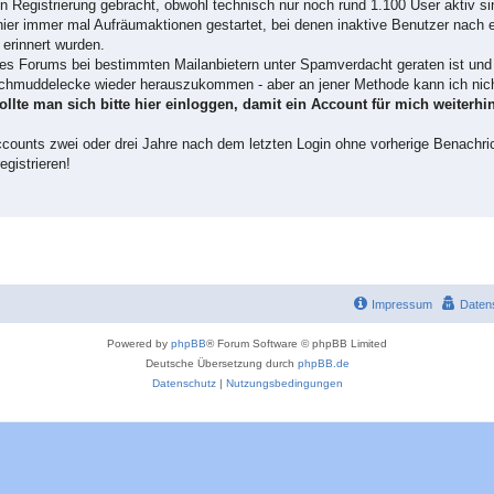
 Registrierung gebracht, obwohl technisch nur noch rund 1.100 User aktiv s
 hier immer mal Aufräumaktionen gestartet, bei denen inaktive Benutzer nach 
erinnert wurden.
des Forums bei bestimmten Mailanbietern unter Spamverdacht geraten ist und 
Schmuddelecke wieder herauszukommen - aber an jener Methode kann ich nich
llte man sich bitte hier einloggen, damit ein Account für mich weiterhin
ccounts zwei oder drei Jahre nach dem letzten Login ohne vorherige Benachric
egistrieren!
Impressum
Daten
Powered by
phpBB
® Forum Software © phpBB Limited
Deutsche Übersetzung durch
phpBB.de
Datenschutz
|
Nutzungsbedingungen