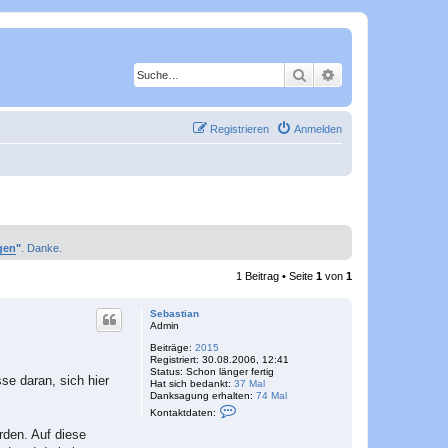
Suche
Erweiterte Suche
Registrieren
Anmelden
gen
"
. Danke.
1 Beitrag • Seite
1
von
1
Sebastian
Admin
Beiträge:
2015
Registriert:
30.08.2006, 12:41
Status:
Schon länger fertig
se daran, sich hier
Hat sich bedankt:
37 Mal
Danksagung erhalten:
74 Mal
K
Kontaktdaten:
o
n
rden. Auf diese
t