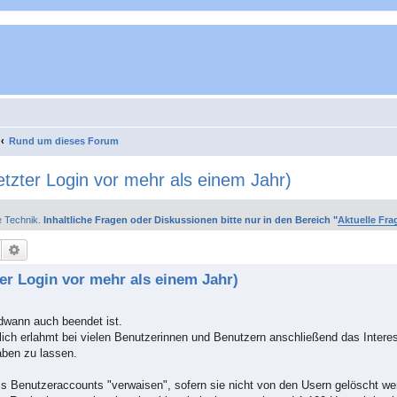
Rund um dieses Forum
tzter Login vor mehr als einem Jahr)
e Technik.
Inhaltliche Fragen oder Diskussionen bitte nur in den Bereich "
Aktuelle Fra
Suche
Erweiterte Suche
er Login vor mehr als einem Jahr)
dwann auch beendet ist.
lich erlahmt bei vielen Benutzerinnen und Benutzern anschließend das Interes
aben zu lassen.
ss Benutzeraccounts "verwaisen", sofern sie nicht von den Usern gelöscht we