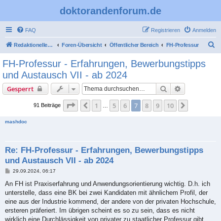
doktorandenforum.de
FAQ
Registrieren
Anmelden
S
Redaktioneller Teil
Foren-Übersicht
Öffentlicher Bereich
FH-Professur
u
FH-Professur - Erfahrungen, Bewerbungstipps
c
und Austausch VII - ab 2024
h
Suche
Erweiterte S
Gesperrt
e
Seite
7
von
10
1
5
6
7
8
9
10
Vorherige
Nächste
91 Beiträge
…
mashdoc
Re: FH-Professur - Erfahrungen, Bewerbungstipps
und Austausch VII - ab 2024
B
29.09.2024, 06:17
e
i
An FH ist Praxiserfahrung und Anwendungsorientierung wichtig. D.h. ich
t
unterstelle, dass eine BK bei zwei Kandidaten mit ähnlichem Profil, der
r
a
eine aus der Industrie kommend, der andere von der privaten Hochschule,
g
ersteren präferiert. Im übrigen scheint es so zu sein, dass es nicht
wirklich eine Durchlässigkeit von privater zu staatlicher Professur gibt.