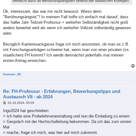
vielleicht auch an Berührungsängsten seitens der staatlichen Kollegen.
Ok, interessant, das war mir nicht bewusst. Wieso denn
"Berührungsängste"? In meinem Fall hoffe ich einfach mal darauf, dass
das halbe Jahr Teilzeit-Professur + weiterhin Selbständigkeit nicht groß
anders bewertet wird als wenn ich weiterhin Vollzeit selbständig gewesen
wäre.
Bezüglich Karrieresackgasse frage ich mich ansonsten, ob man es z.B.
mit Forschungsanträgen schwerer hat, wenn man von einer privaten (vs.
staatlichen) FH kommt? Ich werde demnächst jedenfalls mal meinen
ersten Antrag einreichen.
Summer_85
Re: FH-Professur - Erfahrungen, Bewerbungstipps und
Austausch VII - ab 2024
B
01.10.2024, 05:05
e
i
Ingo2024 hat geschrieben:
t
> Ich hatte eine Probelehrveranstaltung und nun die Einladung zu einem
r
a
> Gespräch mit der Hochschulleitung bekommen. Da ich das zum ersten
g
Mal
> mache, frage ich mich, was hier auf mich zukommt.