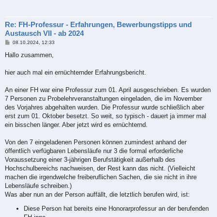
Re: FH-Professur - Erfahrungen, Bewerbungstipps und
Austausch VII - ab 2024
B
08.10.2024, 12:33
e
i
Hallo zusammen,
t
r
a
hier auch mal ein ernüchternder Erfahrungsbericht.
g
An einer FH war eine Professur zum 01. April ausgeschrieben. Es wurden
7 Personen zu Probelehrveranstaltungen eingeladen, die im November
des Vorjahres abgehalten wurden. Die Professur wurde schließlich aber
erst zum 01. Oktober besetzt. So weit, so typisch - dauert ja immer mal
ein bisschen länger. Aber jetzt wird es ernüchternd.
Von den 7 eingeladenen Personen können zumindest anhand der
öffentlich verfügbaren Lebensläufe nur 3 die formal erforderliche
Voraussetzung einer 3-jährigen Berufstätigkeit außerhalb des
Hochschulbereichs nachweisen, der Rest kann das nicht. (Vielleicht
machen die irgendwelche freiberuflichen Sachen, die sie nicht in ihre
Lebensläufe schreiben.)
Was aber nun an der Person auffällt, die letztlich berufen wird, ist:
Diese Person hat bereits eine Honorarprofessur an der berufenden