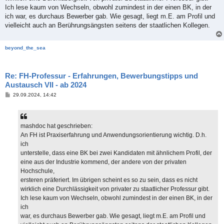
Ich lese kaum von Wechseln, obwohl zumindest in der einen BK, in der
ich war, es durchaus Bewerber gab. Wie gesagt, liegt m.E. am Profil und
vielleicht auch an Berührungsängsten seitens der staatlichen Kollegen.
beyond_the_sea
Re: FH-Professur - Erfahrungen, Bewerbungstipps und
Austausch VII - ab 2024
B
29.09.2024, 14:42
e
i
t
r
a
mashdoc hat geschrieben:
g
An FH ist Praxiserfahrung und Anwendungsorientierung wichtig. D.h.
ich
unterstelle, dass eine BK bei zwei Kandidaten mit ähnlichem Profil, der
eine aus der Industrie kommend, der andere von der privaten
Hochschule,
ersteren präferiert. Im übrigen scheint es so zu sein, dass es nicht
wirklich eine Durchlässigkeit von privater zu staatlicher Professur gibt.
Ich lese kaum von Wechseln, obwohl zumindest in der einen BK, in der
ich
war, es durchaus Bewerber gab. Wie gesagt, liegt m.E. am Profil und