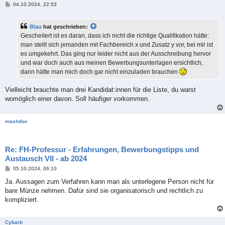
B
04.10.2024, 22:53
e
i
t
Blau
hat geschrieben:
r
a
Gescheitert ist es daran, dass ich nicht die richtige Qualifikation hätte:
g
man stellt sich jemanden mit Fachbereich x und Zusatz y vor, bei mir ist
es umgekehrt. Das ging nur leider nicht aus der Ausschreibung hervor
und war doch auch aus meinen Bewerbungsunterlagen ersichtlich,
dann hätte man mich doch gar nicht einzuladen brauchen
Vielleicht brauchte man drei Kandidat:innen für die Liste, du warst
womöglich einer davon. Soll häufiger vorkommen.
mashdoc
Re: FH-Professur - Erfahrungen, Bewerbungstipps und
Austausch VII - ab 2024
B
05.10.2024, 06:10
e
i
Ja. Aussagen zum Verfahren kann man als unterlegene Person nicht für
t
bare Münze nehmen. Dafür sind sie organisatorisch und rechtlich zu
r
a
kompliziert.
g
Cybarb