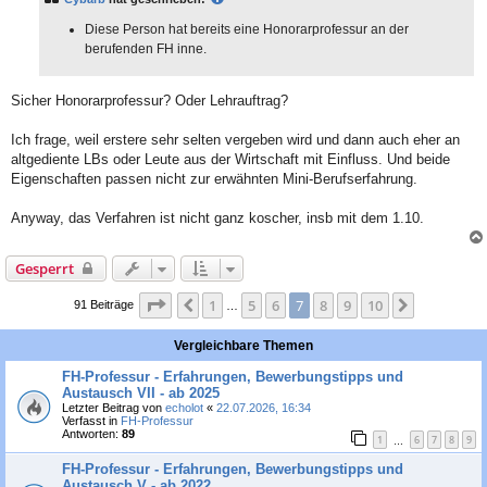
r
a
g
Diese Person hat bereits eine Honorarprofessur an der
berufenden FH inne.
Sicher Honorarprofessur? Oder Lehrauftrag?
Ich frage, weil erstere sehr selten vergeben wird und dann auch eher an
altgediente LBs oder Leute aus der Wirtschaft mit Einfluss. Und beide
Eigenschaften passen nicht zur erwähnten Mini-Berufserfahrung.
Anyway, das Verfahren ist nicht ganz koscher, insb mit dem 1.10.
Gesperrt
Seite
7
von
10
1
5
6
7
8
9
10
Vorherige
Nächste
91 Beiträge
…
Vergleichbare Themen
FH-Professur - Erfahrungen, Bewerbungstipps und
Austausch VII - ab 2025
Letzter Beitrag von
echolot
«
22.07.2026, 16:34
Verfasst in
FH-Professur
Antworten:
89
1
6
7
8
9
…
FH-Professur - Erfahrungen, Bewerbungstipps und
Austausch V - ab 2022