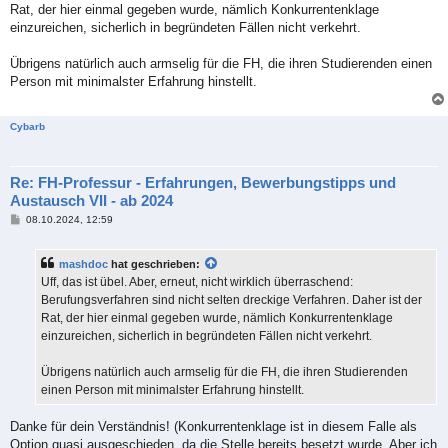
Rat, der hier einmal gegeben wurde, nämlich Konkurrentenklage
einzureichen, sicherlich in begründeten Fällen nicht verkehrt.
Übrigens natürlich auch armselig für die FH, die ihren Studierenden einen
Person mit minimalster Erfahrung hinstellt.
Cybarb
Re: FH-Professur - Erfahrungen, Bewerbungstipps und
Austausch VII - ab 2024
B
08.10.2024, 12:59
e
i
t
mashdoc
hat geschrieben:
r
a
Uff, das ist übel. Aber, erneut, nicht wirklich überraschend:
g
Berufungsverfahren sind nicht selten dreckige Verfahren. Daher ist der
Rat, der hier einmal gegeben wurde, nämlich Konkurrentenklage
einzureichen, sicherlich in begründeten Fällen nicht verkehrt.
Übrigens natürlich auch armselig für die FH, die ihren Studierenden
einen Person mit minimalster Erfahrung hinstellt.
Danke für dein Verständnis! (Konkurrentenklage ist in diesem Falle als
Option quasi ausgeschieden, da die Stelle bereits besetzt wurde. Aber ich