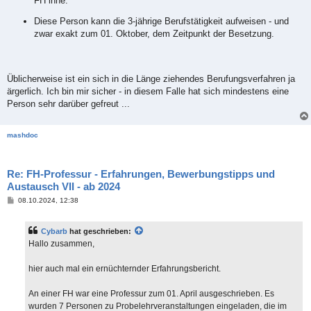
FH inne.
Diese Person kann die 3-jährige Berufstätigkeit aufweisen - und
zwar exakt zum 01. Oktober, dem Zeitpunkt der Besetzung.
Üblicherweise ist ein sich in die Länge ziehendes Berufungsverfahren ja
ärgerlich. Ich bin mir sicher - in diesem Falle hat sich mindestens eine
Person sehr darüber gefreut ...
mashdoc
Re: FH-Professur - Erfahrungen, Bewerbungstipps und
Austausch VII - ab 2024
B
08.10.2024, 12:38
e
i
t
Cybarb
hat geschrieben:
r
a
Hallo zusammen,
g
hier auch mal ein ernüchternder Erfahrungsbericht.
An einer FH war eine Professur zum 01. April ausgeschrieben. Es
wurden 7 Personen zu Probelehrveranstaltungen eingeladen, die im