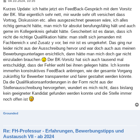
B
04.10.2024, 10:35
e
i
Kurzes Update: ich hatte jetzt ein FeedBack-Gespräch mit dem Vorsitz
t
der BK. War eigentlich sehr nett, mir wurde sehr oft versichert dass
r
a
Vortrag, Diskussion etc. alles ausgezeichnet gewesen wäre, ich alles
g
richtig gemacht hätte, man mich für absolut berufungsfähig hält und auch
gerne im Kollegenkreis gehabt hätte. Gescheitert ist es daran, dass ich
nicht die richtige Qualifikation hätte: man stellt sich jemanden mit
Fachbereich x und Zusatz y vor, bei mir ist es umgekehrt. Das ging nur
leider nicht aus der Ausschreibung hervor und war doch auch aus meinen
Bewerbungsunterlagen ersichtlich, dann hätte man mich doch gar nicht
einzuladen brauchen
Der BK-Vorsitz hat sich auch tausend mal
entschuldigt, dass der Fehler wohl bei ihnen gelegen hätte. Ich konnte
immerhin konstruktives FeedBack anbringen, wie der gesamte Vorgang
zukünftig für Bewerber transparenter und fairer gestaltet werden könnte.
Da die Qualifikationsanforderungen in der Form nicht aus der
Stellenausschreibung hervorgehen, wundert es mich nicht, dass bislang
kein geeigneter Kandidat gefunden werden konnte und die Stelle immer
noch offen ist
Grounded
Re: FH-Professur - Erfahrungen, Bewerbungstipps und
Austausch VII - ab 2024