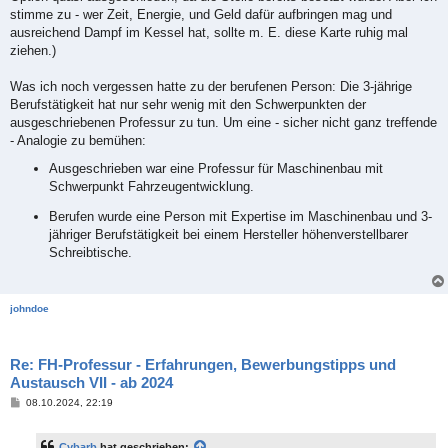
stimme zu - wer Zeit, Energie, und Geld dafür aufbringen mag und
ausreichend Dampf im Kessel hat, sollte m. E. diese Karte ruhig mal
ziehen.)
Was ich noch vergessen hatte zu der berufenen Person: Die 3-jährige
Berufstätigkeit hat nur sehr wenig mit den Schwerpunkten der
ausgeschriebenen Professur zu tun. Um eine - sicher nicht ganz treffende
- Analogie zu bemühen:
Ausgeschrieben war eine Professur für Maschinenbau mit
Schwerpunkt Fahrzeugentwicklung.
Berufen wurde eine Person mit Expertise im Maschinenbau und 3-
jähriger Berufstätigkeit bei einem Hersteller höhenverstellbarer
Schreibtische.
johndoe
Re: FH-Professur - Erfahrungen, Bewerbungstipps und
Austausch VII - ab 2024
B
08.10.2024, 22:19
e
i
t
Cybarb
hat geschrieben: