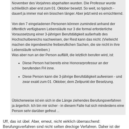
November des Vorjahres abgehalten wurden. Die Professur wurde
schließlich aber erst zum 01. Oktober besetzt. So weit, so typisch -
dauert ja immer mal ein bisschen länger. Aber jetzt wird es ernüchternd.
Von den 7 eingeladenen Personen können zumindest anhand der
öffentlich verfügbaren Lebensläufe nur 3 die formal erforderliche
Voraussetzung einer 3-jährigen Berufstätigkeit außerhalb des
Hochschulbereichs nachweisen, der Rest kann das nicht. (Vielleicht
machen die irgendwelche freiberuflichen Sachen, die sie nicht in ihre
Lebensläufe schreiben.)
Was aber nun an der Person auffällt, die letztlich berufen wird, ist:
Diese Person hat bereits eine Honorarprofessur an der
berufenden FH inne.
Diese Person kann die 3-jährige Berufstätigkeit aufweisen - und
zwar exakt zum 01. Oktober, dem Zeitpunkt der Besetzung.
Üblicherweise ist ein sich in die Länge ziehendes Berufungsverfahren
ja ärgerlich. Ich bin mir sicher - in diesem Falle hat sich mindestens eine
Person sehr darüber gefreut ...
Uff, das ist übel. Aber, erneut, nicht wirklich überraschend:
Berufungsverfahren sind nicht selten dreckige Verfahren. Daher ist der