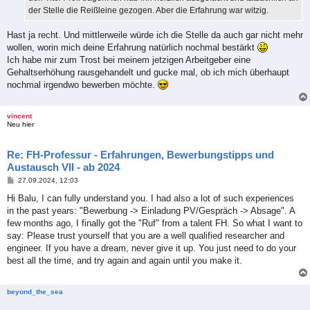
der Stelle die Reißleine gezogen. Aber die Erfahrung war witzig.
Hast ja recht. Und mittlerweile würde ich die Stelle da auch gar nicht mehr
wollen, worin mich deine Erfahrung natürlich nochmal bestärkt
Ich habe mir zum Trost bei meinem jetzigen Arbeitgeber eine
Gehaltserhöhung rausgehandelt und gucke mal, ob ich mich überhaupt
nochmal irgendwo bewerben möchte.
vincent
Neu hier
Re: FH-Professur - Erfahrungen, Bewerbungstipps und
Austausch VII - ab 2024
B
27.09.2024, 12:03
e
i
Hi Balu, I can fully understand you. I had also a lot of such experiences
t
in the past years: "Bewerbung -> Einladung PV/Gespräch -> Absage". A
r
a
few months ago, I finally got the "Ruf" from a talent FH. So what I want to
g
say: Please trust yourself that you are a well qualified researcher and
engineer. If you have a dream, never give it up. You just need to do your
best all the time, and try again and again until you make it.
beyond_the_sea