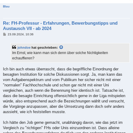
Blau
Re: FH-Professur - Erfahrungen, Bewerbungstipps und
Austausch VII - ab 2024
B
23.09.2024, 10:36
e
i
t
johndoe
hat geschrieben:
r
a
Im Ernst, wie kann man sich denn über solche Nichtigkeiten
g
echauffieren?
Ich bin auch etwas überrascht, dass die begriffliche Einordnung der
besagten Institution für solche Diskussionen sorgt. Ja, man kann das
vom Aufgabenspektrum und vom Publikum her sicher nicht mit einer
"normalen" Fachhochschule und schon gar nicht mit einer Uni
vergleichen, auch wenn die Benennung hier identisch ist. Tatsache ist,
dass die besagte Einrichtung offensichtlich gerne in der Liga mitspielen
würde, also entsprechend auch die Bezeichnungen wählt und versucht,
die Vorgänge anzupassen, aber die Umsetzung dann doch sehr anders
aussieht, wie ich feststellen musste.
Ich hätte den Job gerne gemacht, unabhängig davon, wie das jetzt im
Vergleich zu "richtigen" FHs oder Unis einzuordnen ist. Dass alleine