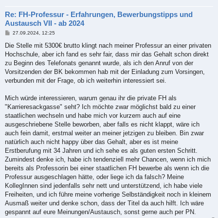
Re: FH-Professur - Erfahrungen, Bewerbungstipps und
Austausch VII - ab 2024
B
27.09.2024, 12:25
e
i
Die Stelle mit 5300€ brutto klingt nach meiner Professur an einer privaten
t
Hochschule, aber ich fand es sehr fair, dass mir das Gehalt schon direkt
r
a
zu Beginn des Telefonats genannt wurde, als ich den Anruf von der
g
Vorsitzenden der BK bekommen hab mit der Einladung zum Vorsingen,
verbunden mit der Frage, ob ich weiterhin interessiert sei.
Mich würde interessieren, warum genau ihr die private FH als
"Karrieresackgasse" seht? Ich möchte zwar möglichst bald zu einer
staatlichen wechseln und habe mich vor kurzem auch auf eine
ausgeschriebene Stelle beworben, aber falls es nicht klappt, wäre ich
auch fein damit, erstmal weiter an meiner jetzigen zu bleiben. Bin zwar
natürlich auch nicht happy über das Gehalt, aber es ist meine
Erstberufung mit 34 Jahren und ich sehe es als guten ersten Schritt.
Zumindest denke ich, habe ich tendenziell mehr Chancen, wenn ich mich
bereits als Professorin bei einer staatlichen FH bewerbe als wenn ich die
Professur ausgeschlagen hätte, oder liege ich da falsch? Meine
KollegInnen sind jedenfalls sehr nett und unterstützend, ich habe viele
Freiheiten, und ich führe meine vorherige Selbständigkeit noch in kleinem
Ausmaß weiter und denke schon, dass der Titel da auch hilft. Ich wäre
gespannt auf eure Meinungen/Austausch, sonst gerne auch per PN.