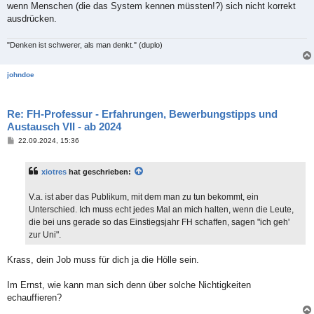
wenn Menschen (die das System kennen müssten!?) sich nicht korrekt
ausdrücken.
"Denken ist schwerer, als man denkt." (duplo)
johndoe
Re: FH-Professur - Erfahrungen, Bewerbungstipps und
Austausch VII - ab 2024
B
22.09.2024, 15:36
e
i
t
xiotres
hat geschrieben:
r
a
g
V.a. ist aber das Publikum, mit dem man zu tun bekommt, ein
Unterschied. Ich muss echt jedes Mal an mich halten, wenn die Leute,
die bei uns gerade so das Einstiegsjahr FH schaffen, sagen "ich geh'
zur Uni".
Krass, dein Job muss für dich ja die Hölle sein.
Im Ernst, wie kann man sich denn über solche Nichtigkeiten
echauffieren?