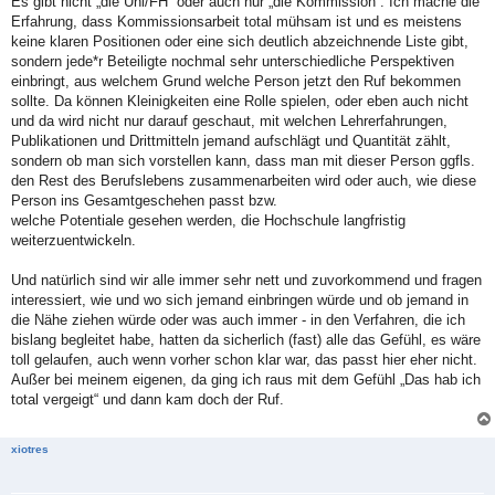
Es gibt nicht „die Uni/FH“ oder auch nur „die Kommission“. Ich mache die
Erfahrung, dass Kommissionsarbeit total mühsam ist und es meistens
keine klaren Positionen oder eine sich deutlich abzeichnende Liste gibt,
sondern jede*r Beteiligte nochmal sehr unterschiedliche Perspektiven
einbringt, aus welchem Grund welche Person jetzt den Ruf bekommen
sollte. Da können Kleinigkeiten eine Rolle spielen, oder eben auch nicht
und da wird nicht nur darauf geschaut, mit welchen Lehrerfahrungen,
Publikationen und Drittmitteln jemand aufschlägt und Quantität zählt,
sondern ob man sich vorstellen kann, dass man mit dieser Person ggfls.
den Rest des Berufslebens zusammenarbeiten wird oder auch, wie diese
Person ins Gesamtgeschehen passt bzw.
welche Potentiale gesehen werden, die Hochschule langfristig
weiterzuentwickeln.
Und natürlich sind wir alle immer sehr nett und zuvorkommend und fragen
interessiert, wie und wo sich jemand einbringen würde und ob jemand in
die Nähe ziehen würde oder was auch immer - in den Verfahren, die ich
bislang begleitet habe, hatten da sicherlich (fast) alle das Gefühl, es wäre
toll gelaufen, auch wenn vorher schon klar war, das passt hier eher nicht.
Außer bei meinem eigenen, da ging ich raus mit dem Gefühl „Das hab ich
total vergeigt“ und dann kam doch der Ruf.
xiotres