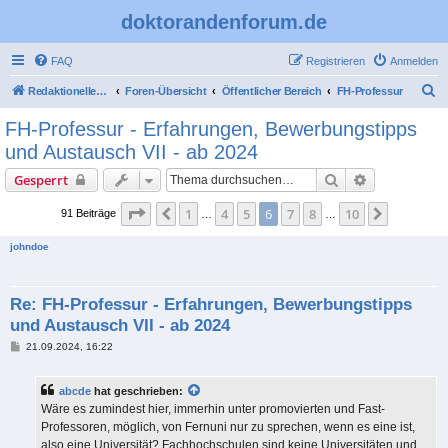
doktorandenforum.de
FAQ
Registrieren
Anmelden
S
Redaktioneller Teil
Foren-Übersicht
Öffentlicher Bereich
FH-Professur
u
FH-Professur - Erfahrungen, Bewerbungstipps
c
und Austausch VII - ab 2024
h
Suche
Erweiterte S
Gesperrt
e
Seite
6
von
10
1
4
5
6
7
8
10
Vorherige
Nächste
91 Beiträge
…
…
johndoe
Re: FH-Professur - Erfahrungen, Bewerbungstipps
und Austausch VII - ab 2024
B
21.09.2024, 16:22
e
i
t
abcde
hat geschrieben:
r
a
Wäre es zumindest hier, immerhin unter promovierten und Fast-
g
Professoren, möglich, von Fernuni nur zu sprechen, wenn es eine ist,
also eine Universität? Fachhochschulen sind keine Universitäten und