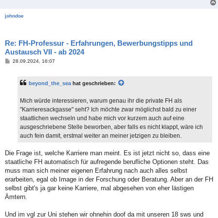
johndoe
Re: FH-Professur - Erfahrungen, Bewerbungstipps und
Austausch VII - ab 2024
B
28.09.2024, 16:07
e
i
t
beyond_the_sea
hat geschrieben:
r
a
g
Mich würde interessieren, warum genau ihr die private FH als
"Karrieresackgasse" seht? Ich möchte zwar möglichst bald zu einer
staatlichen wechseln und habe mich vor kurzem auch auf eine
ausgeschriebene Stelle beworben, aber falls es nicht klappt, wäre ich
auch fein damit, erstmal weiter an meiner jetzigen zu bleiben.
Die Frage ist, welche Karriere man meint. Es ist jetzt nicht so, dass eine
staatliche FH automatisch für aufregende berufliche Optionen steht. Das
muss man sich meiner eigenen Erfahrung nach auch alles selbst
erarbeiten, egal ob Image in der Forschung oder Beratung. Aber an der FH
selbst gibt's ja gar keine Karriere, mal abgesehen von eher lästigen
Ämtern.
Und im vgl zur Uni stehen wir ohnehin doof da mit unseren 18 sws und