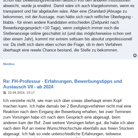
schon das Bewerbungsverfahren deutlich von den anderen Institutionen
abweicht, wurde ja erwähnt. Damit wäre ich auch klargekommen, wenn es
transparent und fair abgelaufen wäre. Aber eine (Standard-)Absage zu
bekommen, mit der Aussage, man hätte sich nach reiflicher Überlegung -
blabla - für einen andere Kandidaten entschieden (Zeitpunkt nach
Bewerbungsgespräch <10 Tage), wenn zeitgleich immer noch die
Stellenanzeige online geschaltet ist (und das möglicherweise schon seit
über einem Jahr), kommt mir extrem seltsam bis absolut unprofessionell
vor. Da stellt sich dann eben schon die Frage, ob in dem Verfahren
überhaupt eine reeele Chance bestand, die Stelle zu bekommen.
Nordisc
Re: FH-Professur - Erfahrungen, Bewerbungstipps und
Austausch VII - ab 2024
B
23.09.2024, 15:17
e
i
Ich verstehe nicht, wie man sich über sowas überhaupt einen Kopf
t
machen kann. Ich habe damals bei 2 Berufungsverfahren nicht mal eine
r
a
Reaktion nach dem Eingang der Bewerbung erhalten, bei zwei Terminen
g
zum Vorsingen habe ich nach dem Gespräch eine abgesagt, beim
anderen kam der Ruf. Zwei weitere Vorsingen liefen gut, die habe ich aber
nach dem Ruf an meine Wunschhochschule ebenfalls aus freien Stücken
abgesagt. Ich hab so viele unterschiedliche Erfahrungen, teilweise