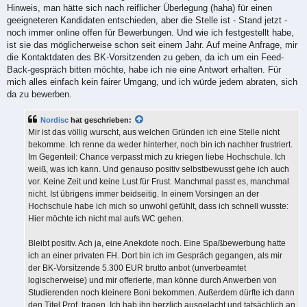
Hinweis, man hätte sich nach reiflicher Überlegung (haha) für einen
geeigneteren Kandidaten entschieden, aber die Stelle ist - Stand jetzt -
noch immer online offen für Bewerbungen. Und wie ich festgestellt habe,
ist sie das möglicherweise schon seit einem Jahr. Auf meine Anfrage, mir
die Kontaktdaten des BK-Vorsitzenden zu geben, da ich um ein Feed-
Back-gespräch bitten möchte, habe ich nie eine Antwort erhalten. Für
mich alles einfach kein fairer Umgang, und ich würde jedem abraten, sich
da zu bewerben.
Nordisc
hat geschrieben:
Mir ist das völlig wurscht, aus welchen Gründen ich eine Stelle nicht
bekomme. Ich renne da weder hinterher, noch bin ich nachher frustriert.
Im Gegenteil: Chance verpasst mich zu kriegen liebe Hochschule. Ich
weiß, was ich kann. Und genauso positiv selbstbewusst gehe ich auch
vor. Keine Zeit und keine Lust für Frust. Manchmal passt es, manchmal
nicht. Ist übrigens immer beidseitig. In einem Vorsingen an der
Hochschule habe ich mich so unwohl gefühlt, dass ich schnell wusste:
Hier möchte ich nicht mal aufs WC gehen.
Bleibt positiv. Ach ja, eine Anekdote noch. Eine Spaßbewerbung hatte
ich an einer privaten FH. Dort bin ich im Gespräch gegangen, als mir
der BK-Vorsitzende 5.300 EUR brutto anbot (unverbeamtet
logischerweise) und mir offerierte, man könne durch Anwerben von
Studierenden noch kleinere Boni bekommen. Außerdem dürfte ich dann
den Titel Prof. tragen. Ich hab ihn herzlich ausgelacht und tatsächlich an