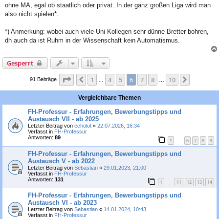
ohne MA, egal ob staatlich oder privat. In der ganz großen Liga wird man
also nicht spielen*.
*) Anmerkung: wobei auch viele Uni Kollegen sehr dünne Bretter bohren,
dh auch da ist Ruhm in der Wissenschaft kein Automatismus.
Gesperrt
Seite
6
von
10
1
4
5
6
7
8
10
Vorherige
Nächste
91 Beiträge
…
…
Vergleichbare Themen
FH-Professur - Erfahrungen, Bewerbungstipps und
Austausch VII - ab 2025
Letzter Beitrag von
echolot
«
22.07.2026, 16:34
Verfasst in
FH-Professur
Antworten:
89
1
6
7
8
9
…
FH-Professur - Erfahrungen, Bewerbungstipps und
Austausch V - ab 2022
Letzter Beitrag von
Sebastian
«
29.01.2023, 21:00
Verfasst in
FH-Professur
Antworten:
131
1
11
12
13
14
…
FH-Professur - Erfahrungen, Bewerbungstipps und
Austausch VI - ab 2023
Letzter Beitrag von
Sebastian
«
14.01.2024, 10:43
Verfasst in
FH-Professur