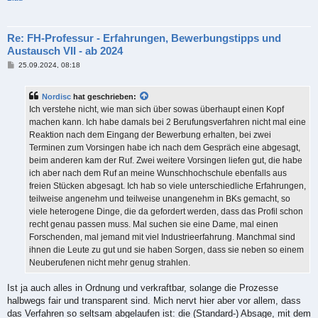
Re: FH-Professur - Erfahrungen, Bewerbungstipps und
Austausch VII - ab 2024
B
25.09.2024, 08:18
e
i
t
Nordisc
hat geschrieben:
r
a
Ich verstehe nicht, wie man sich über sowas überhaupt einen Kopf
g
machen kann. Ich habe damals bei 2 Berufungsverfahren nicht mal eine
Reaktion nach dem Eingang der Bewerbung erhalten, bei zwei
Terminen zum Vorsingen habe ich nach dem Gespräch eine abgesagt,
beim anderen kam der Ruf. Zwei weitere Vorsingen liefen gut, die habe
ich aber nach dem Ruf an meine Wunschhochschule ebenfalls aus
freien Stücken abgesagt. Ich hab so viele unterschiedliche Erfahrungen,
teilweise angenehm und teilweise unangenehm in BKs gemacht, so
viele heterogene Dinge, die da gefordert werden, dass das Profil schon
recht genau passen muss. Mal suchen sie eine Dame, mal einen
Forschenden, mal jemand mit viel Industrieerfahrung. Manchmal sind
ihnen die Leute zu gut und sie haben Sorgen, dass sie neben so einem
Neuberufenen nicht mehr genug strahlen.
Ist ja auch alles in Ordnung und verkraftbar, solange die Prozesse
halbwegs fair und transparent sind. Mich nervt hier aber vor allem, dass
das Verfahren so seltsam abgelaufen ist: die (Standard-) Absage, mit dem