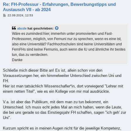
Re: FH-Professur - Erfahrungen, Bewerbungstipps und
Austausch VII - ab 2024
B
22.09.2024, 12:53
e
i
t
abcde
hat geschrieben:
r
a
Wäre es zumindest hier, immerhin unter promovierten und Fast-
g
Professoren, möglich, von Fernuni nur zu sprechen, wenn es eine ist,
also eine Universität? Fachhochschulen sind keine Universitäten und
FernFHs sind keine Fernunis, auch wenn die IU und ähnliche ihr bestes
tun, das zu verstecken.
Danke
Schließe mich dieser Bitte an! Es ist, allein schon von den
Voraussetzungen her, ein himmelweiter Unterschied zwischen Uni und
FH.
Hier ist man tatsächlich Wissenschafler*in, dort vorwiegend "Lehrer mit
einem netten Titel", wie es ein Kollege von mir mal ausdrückte.
V.a. ist aber das Publikum, mit dem man zu tun bekommt, ein
Unterschied. Ich muss echt jedes Mal an mich halten, wenn die Leute,
die bei uns gerade so das Einstiegsjahr FH schaffen, sagen "ich geh' zur
Uni".
Kurzum spricht es in meinen Augen nicht für die jeweilige Kompetenz,