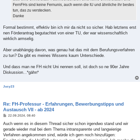
FernFHs sind keine Fernunis, auch wenn die IU und ähnliche ihr bestes
tun, das zu verstecken.
Danke
Formal bestimmt, effektiv bin ich mir da nicht so sicher. Hab letztens erst
nen Förderantrag begutachtet von einer TU, der war wissenschaftlich
wirklich armselig.
Aber unabhängig davon, was genau hat das mit dem Berufungsverfahren
zu tun? Da gibt es meines Wissens kaum Unterschiede.
Und dass man ne FH nicht Uni nennen soll, ist doch so ne 90er Jahre
Diskussion...*gähn*
Jucy23
Re: FH-Professur - Erfahrungen, Bewerbungstipps und
Austausch VII - ab 2024
B
22.09.2024, 08:40
e
i
Auch wenn es in diesem Thread sicher schon irgendwo stand und wir
t
gerade wieder mal bei dem Thema intransparente und langwierige
r
a
Verfahren angekommen sind, würde ich gern noch hinzufügen:
g