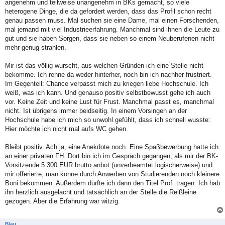
angenehm und teilweise unangenehm in BKs gemacht, so viele
heterogene Dinge, die da gefordert werden, dass das Profil schon recht
genau passen muss. Mal suchen sie eine Dame, mal einen Forschenden,
mal jemand mit viel Industrieerfahrung. Manchmal sind ihnen die Leute zu
gut und sie haben Sorgen, dass sie neben so einem Neuberufenen nicht
mehr genug strahlen.
Mir ist das völlig wurscht, aus welchen Gründen ich eine Stelle nicht
bekomme. Ich renne da weder hinterher, noch bin ich nachher frustriert.
Im Gegenteil: Chance verpasst mich zu kriegen liebe Hochschule. Ich
weiß, was ich kann. Und genauso positiv selbstbewusst gehe ich auch
vor. Keine Zeit und keine Lust für Frust. Manchmal passt es, manchmal
nicht. Ist übrigens immer beidseitig. In einem Vorsingen an der
Hochschule habe ich mich so unwohl gefühlt, dass ich schnell wusste:
Hier möchte ich nicht mal aufs WC gehen.
Bleibt positiv. Ach ja, eine Anekdote noch. Eine Spaßbewerbung hatte ich
an einer privaten FH. Dort bin ich im Gespräch gegangen, als mir der BK-
Vorsitzende 5.300 EUR brutto anbot (unverbeamtet logischerweise) und
mir offerierte, man könne durch Anwerben von Studierenden noch kleinere
Boni bekommen. Außerdem dürfte ich dann den Titel Prof. tragen. Ich hab
ihn herzlich ausgelacht und tatsächlich an der Stelle die Reißleine
gezogen. Aber die Erfahrung war witzig.
Blau