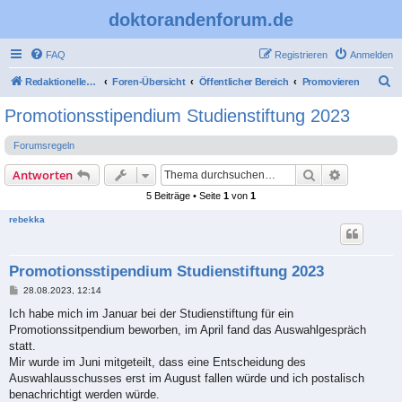
doktorandenforum.de
FAQ
Registrieren
Anmelden
S
Redaktioneller Teil
Foren-Übersicht
Öffentlicher Bereich
Promovieren
u
Promotionsstipendium Studienstiftung 2023
c
Forumsregeln
h
e
Suche
Erweiterte
Antworten
5 Beiträge • Seite
1
von
1
rebekka
Promotionsstipendium Studienstiftung 2023
B
28.08.2023, 12:14
e
i
Ich habe mich im Januar bei der Studienstiftung für ein
t
Promotionssitpendium beworben, im April fand das Auswahlgespräch
r
a
statt.
g
Mir wurde im Juni mitgeteilt, dass eine Entscheidung des
Auswahlausschusses erst im August fallen würde und ich postalisch
benachrichtigt werden würde.