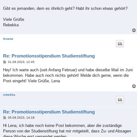
Gibt es jemanden, dem es öhnlich geht? Habt ihr schon etwas gehört?
Viele Grüße
Rebekka
lenana
Re: Promotionsstipendium Studienstiftung
B
01.09.2023, 12:45
e
i
Hey! Ich warte auch (seit Anfang Februar) und habe dieselbe Mail im Juni
t
bekommen. Habe auch noch nichts gehört! Melde dich gerne, wenn die
r
a
Post eingeht! Viele Grüße, Lena
g
rebekka
Re: Promotionsstipendium Studienstiftung
B
05.09.2023, 14:18
e
i
Hi Lena, ich habe noch keine Post bekommen, aber die zuständige
t
Person von der Studienstiftung hat mir mitgeteilt, dass Zu- und Absagen
r
a
diese Woche erst versendet werden.