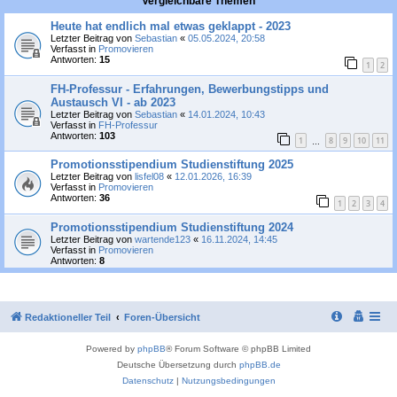
Vergleichbare Themen
Heute hat endlich mal etwas geklappt - 2023
Letzter Beitrag von
Sebastian
«
05.05.2024, 20:58
Verfasst in
Promovieren
Antworten:
15
1
2
FH-Professur - Erfahrungen, Bewerbungstipps und
Austausch VI - ab 2023
Letzter Beitrag von
Sebastian
«
14.01.2024, 10:43
Verfasst in
FH-Professur
Antworten:
103
1
8
9
10
11
…
Promotionsstipendium Studienstiftung 2025
Letzter Beitrag von
lisfel08
«
12.01.2026, 16:39
Verfasst in
Promovieren
Antworten:
36
1
2
3
4
Promotionsstipendium Studienstiftung 2024
Letzter Beitrag von
wartende123
«
16.11.2024, 14:45
Verfasst in
Promovieren
Antworten:
8
Redaktioneller Teil
Foren-Übersicht
Powered by
phpBB
® Forum Software © phpBB Limited
Deutsche Übersetzung durch
phpBB.de
Datenschutz
|
Nutzungsbedingungen