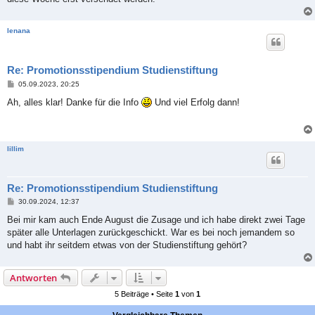
g
lenana
Re: Promotionsstipendium Studienstiftung
B
05.09.2023, 20:25
e
i
Ah, alles klar! Danke für die Info
Und viel Erfolg dann!
t
r
a
g
lillim
Re: Promotionsstipendium Studienstiftung
B
30.09.2024, 12:37
e
i
Bei mir kam auch Ende August die Zusage und ich habe direkt zwei Tage
t
später alle Unterlagen zurückgeschickt. War es bei noch jemandem so
r
a
und habt ihr seitdem etwas von der Studienstiftung gehört?
g
Antworten
5 Beiträge • Seite
1
von
1