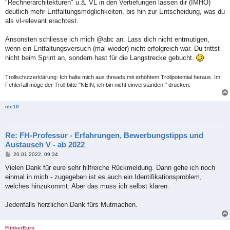
"Rechnerarchitekturen" u.ä. VL in den Vertiefungen lassen dir (IMHO)
deutlich mehr Entfaltungsmöglichkeiten, bis hin zur Entscheidung, was du
als vl-relevant erachtest.
Ansonsten schliesse ich mich @abc an. Lass dich nicht entmutigen,
wenn ein Entfaltungsversuch (mal wieder) nicht erfolgreich war. Du trittst
nicht beim Sprint an, sondern hast für die Langstrecke gebucht.
Trollschutzerklärung: Ich halte mich aus threads mit erhöhtem Trollpotential heraus. Im
Fehlerfall möge der Troll bitte "NEIN, ich bin nicht einverstanden." drücken.
ole10
Re: FH-Professur - Erfahrungen, Bewerbungstipps und
Austausch V - ab 2022
B
20.01.2022, 09:34
e
i
Vielen Dank für eure sehr hilfreiche Rückmeldung. Dann gehe ich noch
t
einmal in mich - zugegeben ist es auch ein Identifikationsproblem,
r
a
welches hinzukommt. Aber das muss ich selbst klären.
g
Jedenfalls herzlichen Dank fürs Mutmachen.
FlinkerEuro