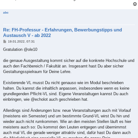
abc
Re: FH-Professur - Erfahrungen, Bewerbungstipps und
Austausch V - ab 2022
B
19.01.2022, 07:31
e
i
Gratulation @ole10
t
r
a
die genaue Ausgestaltung kommt sicher auf die konkrete Hochschule und
g
auch den Fachbereich / Fakultät an. Insgesamt hast Du aber sicher
Gestaltungsspielraum für Deine Lehre.
Existierende VL musst Du nicht genauso wie im Modul beschrieben
halten. Du kannst die inhaltlich anpassen, insbesondere wenn es keine
grundlegenden Pflicht-VL sind. Eigene Veranstaltugen kannst Du auch
einbringen, wie @echolot auch geschrieben hat.
Allerdings sind Änderungen bzw. neue Veranstaltungen auch mit Vorlauf
(meistens ein Semester) und um bestimmte Grund-VL wirst Du hin und
wieder auch nicht rumkommen. Wie an den meisten Stellen läuft es hier
meistens auch so: Du kommst den Leuten entgegen und übernimmst
auch mal VL die gerade weniger attraktiv sind, dafür hast Du dann auch