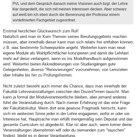
PVL und dem Gespräch danach meine Visionen auch bzgl. der Lehre
klar dargestellt, die sich mit meinen Interessen decken. Aber schwarz
auf weiß bin ich eben durch die Benennung der Professur einem
vordefinierten Fachgebiet zugeordnet.
Erstmal herzlichen Glückwunsch zum Ruf!
Natürlich wird man im Kern Themen seines Berufungsgebiets machen
müssen, aber innerhalb dieser kann man sich relativ frei entfalten können,
z.B. was bestimmte Schwerpunkte angeht. Weiterhin kann man neue
eigene Module als Wahlpflichtfächer konzipieren und damit die Lehrlast
mehr auf diese verlangern, wenn es ins Modulhandbuch aufgenommen
wird. Weiterhin bieten Akkreditierungen von Studiengängen gute
Gelegenheiten, diverse "Renovierungen" vorzunehmen, von Lernzielen
über Inhalte bis hin zu Prüfungsformen.
Nicht zuletzt besteht auch immer die Chance, dass man innerhalb der
Fakultät Lehrveranstaltungen zwischen den Dozent*innen tauscht. Man
kann ja formal der Modulverantwortliche bleiben, aber jemand anderes
führt die Veranstaltung durch. Nach meiner Erfahrung ist das eine Frage
der Fakultätskultur. Wenn dort eine gewisse Pragmatik herrscht, kann
sich im weitesten Sinne jeder in der Lehre engagieren, wofür er oder sie
Interesse hat, Hauptsache man erfüllt mengemäßig sein Deputat und das
gesamte Curriculum ist abgedeckt. Klar ist aber auch, wenn keiner deine
Veranstaltungen übernehmen will oder du niemanden zum "tauschen"
findest, bleibt es in deiner Verantwortung.