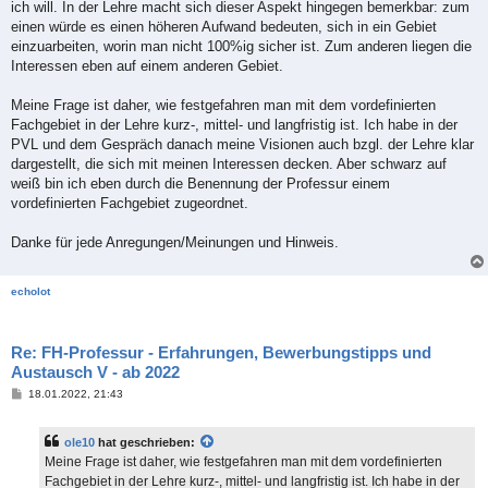
ich will. In der Lehre macht sich dieser Aspekt hingegen bemerkbar: zum
einen würde es einen höheren Aufwand bedeuten, sich in ein Gebiet
einzuarbeiten, worin man nicht 100%ig sicher ist. Zum anderen liegen die
Interessen eben auf einem anderen Gebiet.
Meine Frage ist daher, wie festgefahren man mit dem vordefinierten
Fachgebiet in der Lehre kurz-, mittel- und langfristig ist. Ich habe in der
PVL und dem Gespräch danach meine Visionen auch bzgl. der Lehre klar
dargestellt, die sich mit meinen Interessen decken. Aber schwarz auf
weiß bin ich eben durch die Benennung der Professur einem
vordefinierten Fachgebiet zugeordnet.
Danke für jede Anregungen/Meinungen und Hinweis.
echolot
Re: FH-Professur - Erfahrungen, Bewerbungstipps und
Austausch V - ab 2022
B
18.01.2022, 21:43
e
i
t
ole10
hat geschrieben:
r
a
Meine Frage ist daher, wie festgefahren man mit dem vordefinierten
g
Fachgebiet in der Lehre kurz-, mittel- und langfristig ist. Ich habe in der