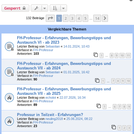
Gesperrt
Seite
1
von
14
1
2
3
4
5
14
Nächste
132 Beiträge
…
Vergleichbare Themen
FH-Professur - Erfahrungen, Bewerbungstipps und
Austausch VI - ab 2023
Letzter Beitrag von
Sebastian
«
14.01.2024, 10:43
Verfasst in
FH-Professur
Antworten:
103
1
8
9
10
11
…
FH-Professur - Erfahrungen, Bewerbungstipps und
Austausch VII - ab 2024
Letzter Beitrag von
Sebastian
«
01.01.2025, 16:42
Verfasst in
FH-Professur
Antworten:
90
1
7
8
9
10
…
FH-Professur - Erfahrungen, Bewerbungstipps und
Austausch VII - ab 2025
Letzter Beitrag von
echolot
«
22.07.2026, 16:34
Verfasst in
FH-Professur
Antworten:
89
1
6
7
8
9
…
Professur in Teilzeit - Erfahrungen?
Letzter Beitrag von
neuling2018
«
25.06.2024, 08:22
Verfasst in
FH-Professur
Antworten:
23
1
2
3