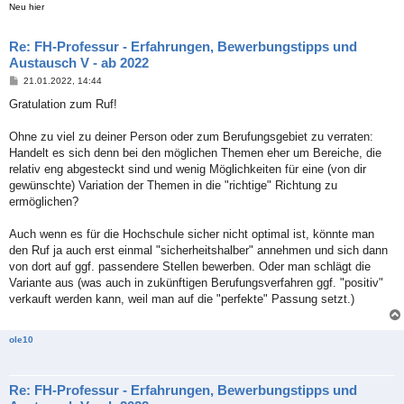
Neu hier
Re: FH-Professur - Erfahrungen, Bewerbungstipps und
Austausch V - ab 2022
B
21.01.2022, 14:44
e
i
Gratulation zum Ruf!
t
r
a
Ohne zu viel zu deiner Person oder zum Berufungsgebiet zu verraten:
g
Handelt es sich denn bei den möglichen Themen eher um Bereiche, die
relativ eng abgesteckt sind und wenig Möglichkeiten für eine (von dir
gewünschte) Variation der Themen in die "richtige" Richtung zu
ermöglichen?
Auch wenn es für die Hochschule sicher nicht optimal ist, könnte man
den Ruf ja auch erst einmal "sicherheitshalber" annehmen und sich dann
von dort auf ggf. passendere Stellen bewerben. Oder man schlägt die
Variante aus (was auch in zukünftigen Berufungsverfahren ggf. "positiv"
verkauft werden kann, weil man auf die "perfekte" Passung setzt.)
ole10
Re: FH-Professur - Erfahrungen, Bewerbungstipps und