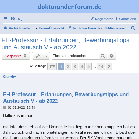
doktorandenforum.de
FAQ
Registrieren
Anmelden
S
Redaktioneller Teil
Foren-Übersicht
Öffentlicher Bereich
FH-Professur
u
FH-Professur - Erfahrungen, Bewerbungstipps
c
und Austausch V - ab 2022
h
Suche
Erweiterte S
Gesperrt
e
Seite
1
von
14
1
2
3
4
5
14
Nächste
132 Beiträge
…
Crunchy
FH-Professur - Erfahrungen, Bewerbungstipps und
Austausch V - ab 2022
B
02.01.2022, 19:48
e
i
Hallo zusammen,
t
r
a
die Info, dass ich auf der Dreierliste bin, liegt nun schon knapp ein halbes
g
Jahr zurück und nach monatelanger Funkstille rechne ich damit, bald über
die Listenplatzierung informiert zu werden. Der BK-Vorsitzende hatte mir