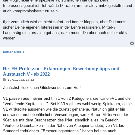
die Möglichkeit eine spezielle VL zu machen die genau Dein
Interessensgebiet ist. Ich würde Dir raten, immer aktiv mitzugestalten und
auch kompromissbereit zu sein.
tl;dr vermutlich wird es nicht sofort und immer klappen, aber Du kannst
sicher Deine eigenen Interessen in der Lehre realisieren. Mittel- /
Langfristig sieht es also gut aus, dazu musst Du aber auch selber aktiv
werden
Nomen Nescio
Re: FH-Professur - Erfahrungen, Bewerbungstipps und
Austausch V - ab 2022
B
19.01.2022, 18:42
e
i
Zunächst Herzlichen Glückwunsch zum Ruf!
t
r
a
VL passen aus meiner Sicht in 1 von 2 Kategorien, die Kanon-VL und die
g
"Vertiefende Kapitel in ...". Bei K-VLs gibt es wohl wenig Spielraum; deine
VL wird/sollte aussehen wie die zuletzt gehaltene. Natürlich gibt er hin
und wieder erdbebenähnliche Verwerfungen, wie z.B. ca. Mitte/Ende der
90er, als mit dem Durchsetzen des INet, ziemlich alles im Bereich
"Verteilte Datenbanken" in der Nähe von Altpapier landete, von VL bis
Standardlehrbüchern. "Erneuerungspotential" haben bei uns auch