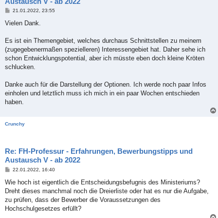
Austausch V - ab 2022
B
21.01.2022, 23:55
e
i
Vielen Dank.
t
r
a
Es ist ein Themengebiet, welches durchaus Schnittstellen zu meinem
g
(zugegebenermaßen spezielleren) Interessengebiet hat. Daher sehe ich
schon Entwicklungspotential, aber ich müsste eben doch kleine Kröten
schlucken.
Danke auch für die Darstellung der Optionen. Ich werde noch paar Infos
einholen und letztlich muss ich mich in ein paar Wochen entschieden
haben.
Crunchy
Re: FH-Professur - Erfahrungen, Bewerbungstipps und
Austausch V - ab 2022
B
22.01.2022, 16:40
e
i
Wie hoch ist eigentlich die Entscheidungsbefugnis des Ministeriums?
t
Dreht dieses manchmal noch die Dreierliste oder hat es nur die Aufgabe,
r
a
zu prüfen, dass der Bewerber die Voraussetzungen des
g
Hochschulgesetzes erfüllt?