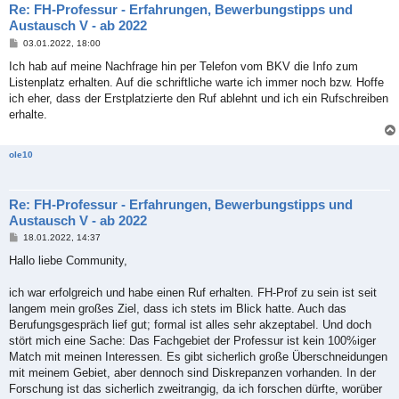
Re: FH-Professur - Erfahrungen, Bewerbungstipps und
Austausch V - ab 2022
B
03.01.2022, 18:00
e
i
Ich hab auf meine Nachfrage hin per Telefon vom BKV die Info zum
t
Listenplatz erhalten. Auf die schriftliche warte ich immer noch bzw. Hoffe
r
a
ich eher, dass der Erstplatzierte den Ruf ablehnt und ich ein Rufschreiben
g
erhalte.
ole10
Re: FH-Professur - Erfahrungen, Bewerbungstipps und
Austausch V - ab 2022
B
18.01.2022, 14:37
e
i
Hallo liebe Community,
t
r
a
ich war erfolgreich und habe einen Ruf erhalten. FH-Prof zu sein ist seit
g
langem mein großes Ziel, dass ich stets im Blick hatte. Auch das
Berufungsgespräch lief gut; formal ist alles sehr akzeptabel. Und doch
stört mich eine Sache: Das Fachgebiet der Professur ist kein 100%iger
Match mit meinen Interessen. Es gibt sicherlich große Überschneidungen
mit meinem Gebiet, aber dennoch sind Diskrepanzen vorhanden. In der
Forschung ist das sicherlich zweitrangig, da ich forschen dürfte, worüber