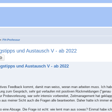
FH-Professur
gstipps und Austausch V - ab 2022
che
Erweiterte Suche
gstipps und Austausch V - ab 2022
ruktives Feedback kommt, damit man weiss, woran man arbeiten muss. Ich hab
dung zum Gespräch, sehr gut verlaufen mit positiven Rückmeldungen ("genau 
r Probevorlesung, war sehr intensiv vorbereitet, Zeitmanagement hat geklappt,
 aus meiner Sicht auch die Fragen alle beantworten. Daher hatte ich immer e
 eine Absage. Die Frage ist echt: wie lernt man aus sowas? Einmal habe ic