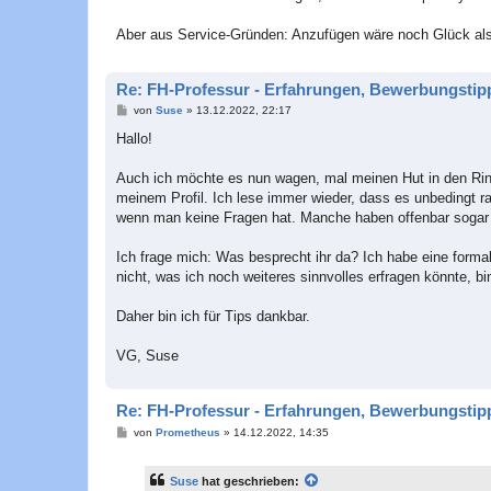
Aber aus Service-Gründen: Anzufügen wäre noch Glück als
Re: FH-Professur - Erfahrungen, Bewerbungstip
B
von
Suse
»
13.12.2022, 22:17
e
i
Hallo!
t
r
a
Auch ich möchte es nun wagen, mal meinen Hut in den Ring 
g
meinem Profil. Ich lese immer wieder, dass es unbedingt 
wenn man keine Fragen hat. Manche haben offenbar sogar 
Ich frage mich: Was besprecht ihr da? Ich habe eine forma
nicht, was ich noch weiteres sinnvolles erfragen könnte, bin
Daher bin ich für Tips dankbar.
VG, Suse
Re: FH-Professur - Erfahrungen, Bewerbungstip
B
von
Prometheus
»
14.12.2022, 14:35
e
i
t
Suse
hat geschrieben:
r