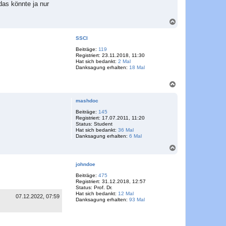
das könnte ja nur
N
a
c
SSCI
h
o
Beiträge:
119
Registriert:
23.11.2018, 11:30
b
Hat sich bedankt:
2 Mal
e
Danksagung erhalten:
18 Mal
n
N
a
c
mashdoc
h
o
Beiträge:
145
Registriert:
17.07.2011, 11:20
b
Status:
Student
e
Hat sich bedankt:
36 Mal
n
Danksagung erhalten:
6 Mal
N
a
c
johndoe
h
o
Beiträge:
475
Registriert:
31.12.2018, 12:57
b
Status:
Prof. Dr.
e
Hat sich bedankt:
12 Mal
n
07.12.2022, 07:59
Danksagung erhalten:
93 Mal