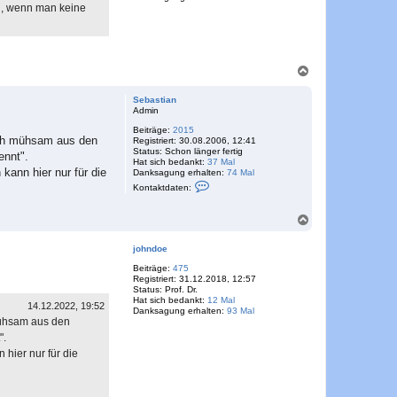
h, wenn man keine
N
a
c
Sebastian
h
Admin
o
Beiträge:
2015
b
sich mühsam aus den
Registriert:
30.08.2006, 12:41
e
Status:
Schon länger fertig
ennt".
n
Hat sich bedankt:
37 Mal
kann hier nur für die
Danksagung erhalten:
74 Mal
K
Kontaktdaten:
o
n
t
N
a
a
k
c
t
johndoe
h
d
o
a
Beiträge:
475
t
Registriert:
31.12.2018, 12:57
b
e
Status:
Prof. Dr.
e
n
Hat sich bedankt:
12 Mal
n
14.12.2022, 19:52
v
Danksagung erhalten:
93 Mal
 mühsam aus den
o
n
".
S
hier nur für die
e
b
a
s
t