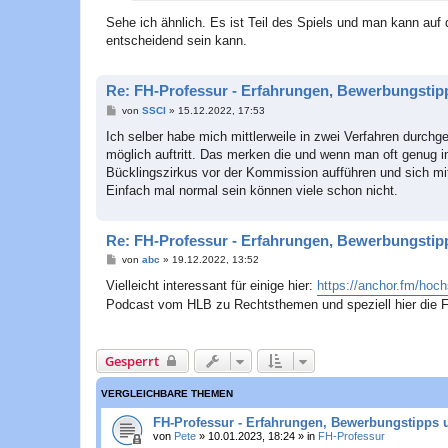
Sehe ich ähnlich. Es ist Teil des Spiels und man kann auf
entscheidend sein kann.
Re: FH-Professur - Erfahrungen, Bewerbungstip
B
von
SSCI
»
15.12.2022, 17:53
e
i
Ich selber habe mich mittlerweile in zwei Verfahren durchg
t
möglich auftritt. Das merken die und wenn man oft genug in
r
a
Bücklingszirkus vor der Kommission aufführen und sich mit
g
Einfach mal normal sein können viele schon nicht.
Re: FH-Professur - Erfahrungen, Bewerbungstip
B
von
abc
»
19.12.2022, 13:52
e
i
Vielleicht interessant für einige hier:
https://anchor.fm/hoch
t
Podcast vom HLB zu Rechtsthemen und speziell hier die F
r
a
g
Gesperrt
VERGLEICHBARE THEMEN
FH-Professur - Erfahrungen, Bewerbungstipps 
von
Pete
»
10.01.2023, 18:24
» in
FH-Professur