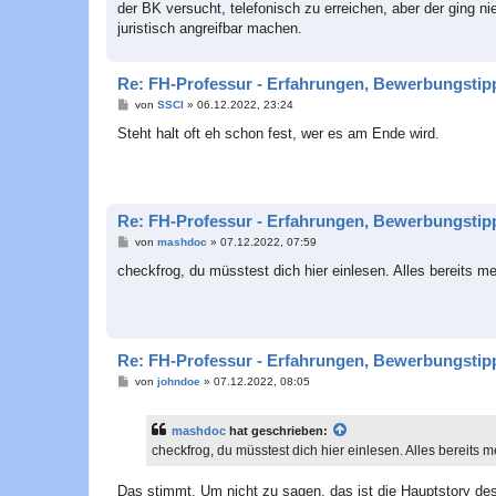
der BK versucht, telefonisch zu erreichen, aber der ging n
juristisch angreifbar machen.
Re: FH-Professur - Erfahrungen, Bewerbungstip
B
von
SSCI
»
06.12.2022, 23:24
e
i
Steht halt oft eh schon fest, wer es am Ende wird.
t
r
a
g
Re: FH-Professur - Erfahrungen, Bewerbungstip
B
von
mashdoc
»
07.12.2022, 07:59
e
i
checkfrog, du müsstest dich hier einlesen. Alles bereits me
t
r
a
g
Re: FH-Professur - Erfahrungen, Bewerbungstip
B
von
johndoe
»
07.12.2022, 08:05
e
i
t
mashdoc
hat geschrieben:
r
a
checkfrog, du müsstest dich hier einlesen. Alles bereits m
g
Das stimmt. Um nicht zu sagen, das ist die Hauptstory des