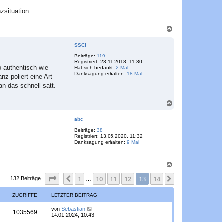
i
zsituation
a
n
N
a
c
SSCI
h
o
Beiträge:
119
Registriert:
23.11.2018, 11:30
b
o authentisch wie
Hat sich bedankt:
2 Mal
e
Danksagung erhalten:
18 Mal
z poliert eine Art
n
n das schnell satt.
N
a
c
abc
h
o
Beiträge:
38
Registriert:
13.05.2020, 11:32
b
Danksagung erhalten:
9 Mal
e
n
N
a
Seite
13
von
14
1
10
11
12
13
14
c
Vorherige
Nächste
132 Beiträge
…
h
o
ZUGRIFFE
LETZTER BEITRAG
b
e
L
von
Sebastian
Z
1035569
n
e
14.01.2024, 10:43
t