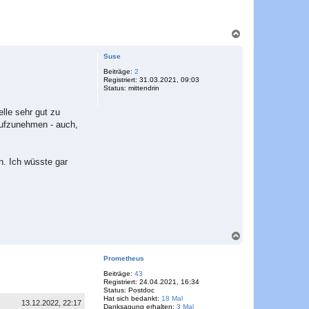
N
a
c
Suse
h
o
Beiträge:
2
Registriert:
31.03.2021, 09:03
b
Status:
mittendrin
e
n
lle sehr gut zu
aufzunehmen - auch,
n. Ich wüsste gar
N
a
c
Prometheus
h
o
Beiträge:
43
Registriert:
24.04.2021, 16:34
b
Status:
Postdoc
e
Hat sich bedankt:
18 Mal
n
13.12.2022, 22:17
Danksagung erhalten:
3 Mal