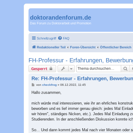
doktorandenforum.de
Das Forum zu Doktorarbeit und Promotion
Schnellzugriff
FAQ
Redaktioneller Teil
Foren-Übersicht
Öffentlicher Bereich
FH-Professur - Erfahrungen, Bewerbun
Su
Gesperrt
Re: FH-Professur - Erfahrungen, Bewerbun
B
von
checkfrog
»
06.12.2022, 11:45
e
i
Hallo zusammen,
t
r
a
mich würde mal interessieren, wie ihr an ehrliches konst
g
beworben und es lief immer genau gleich: jedes Mal Einla
wir hören", ständiges Nicken, etc.). Jedes Mal Einladung zu
Studierenden. In der anschließenden Diskussion konnte ich
So... Und dann kommt jedes Mal nach vier Monaten oder so