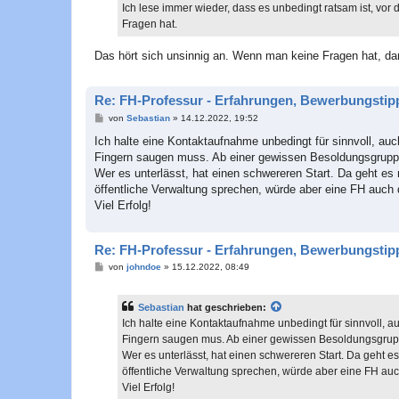
a
Ich lese immer wieder, dass es unbedingt ratsam ist, 
g
Fragen hat.
Das hört sich unsinnig an. Wenn man keine Fragen hat, d
Re: FH-Professur - Erfahrungen, Bewerbungstip
B
von
Sebastian
»
14.12.2022, 19:52
e
i
Ich halte eine Kontaktaufnahme unbedingt für sinnvoll, a
t
Fingern saugen muss. Ab einer gewissen Besoldungsgruppe
r
a
Wer es unterlässt, hat einen schwereren Start. Da geht es
g
öffentliche Verwaltung sprechen, würde aber eine FH auch 
Viel Erfolg!
Re: FH-Professur - Erfahrungen, Bewerbungstip
B
von
johndoe
»
15.12.2022, 08:49
e
i
t
Sebastian
hat geschrieben:
r
a
Ich halte eine Kontaktaufnahme unbedingt für sinnvoll, 
g
Fingern saugen mus. Ab einer gewissen Besoldungsgrupp
Wer es unterlässt, hat einen schwereren Start. Da geht e
öffentliche Verwaltung sprechen, würde aber eine FH au
Viel Erfolg!