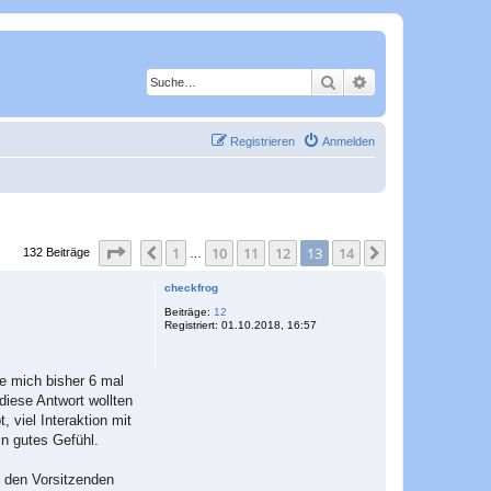
Suche
Erweiterte Suche
Registrieren
Anmelden
Seite
13
von
14
1
10
11
12
13
14
Vorherige
Nächste
132 Beiträge
…
checkfrog
Beiträge:
12
Registriert:
01.10.2018, 16:57
e mich bisher 6 mal
diese Antwort wollten
 viel Interaktion mit
in gutes Gefühl.
h den Vorsitzenden