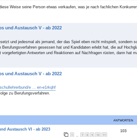
 diese Weise seine Person etwas verkaufen, was je nach fachlichen Konkurren
ps und Austausch V - ab 2022
esetzt und jedesmal als jemand, der das Spiel eben nicht mitspielt, sondern s
 Berufungsverfahren gesessen hat und Kandidaten erlebt hat, die auf Hochglan
 vorgefertigten Antworten und Reaktionen auf Nachfragen rüsten, dann hat ma
ps und Austausch V - ab 2022
schullehrerbund/e ... en-e1rkqhf
olge zu Berufungsverfahren.
ANTWORTEN
und Austausch VI - ab 2023
A
103
1
7
8
9
10
11
…