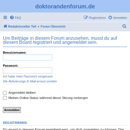
doktorandenforum.de
FAQ
Registrieren
Anmelden
S
Redaktioneller Teil
Foren-Übersicht
u
Um Beiträge in diesem Forum anzusehen, musst du auf
c
diesem Board registriert und angemeldet sein.
h
Benutzername:
e
Passwort:
Ich habe mein Passwort vergessen
Die Aktivierungs-E-Mail erneut senden
Angemeldet bleiben
Meinen Online-Status während dieser Sitzung verbergen
REGISTRIEREN
Du musst in diesem Forum registriert sein, um dich anmelden zu können. Die