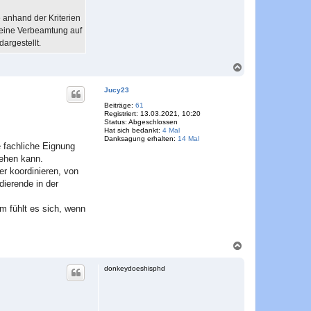
 anhand der Kriterien
 eine Verbeamtung auf
argestellt.
N
a
c
Jucy23
h
o
Beiträge:
61
Registriert:
13.03.2021, 10:20
b
Status:
Abgeschlossen
e
Hat sich bedankt:
4 Mal
n
Danksagung erhalten:
14 Mal
e fachliche Eignung
gehen kann.
r koordinieren, von
dierende in der
m fühlt es sich, wenn
N
a
c
donkeydoeshisphd
h
o
b
e