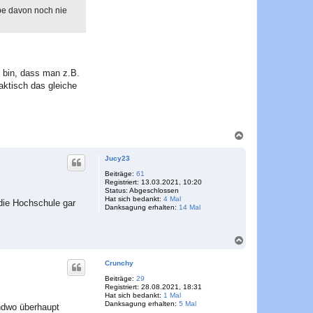
be davon noch nie
 bin, dass man z.B.
aktisch das gleiche
N
a
c
Jucy23
h
o
Beiträge:
61
Registriert:
13.03.2021, 10:20
b
Status:
Abgeschlossen
e
Hat sich bedankt:
4 Mal
 die Hochschule gar
n
Danksagung erhalten:
14 Mal
N
a
c
Crunchy
h
o
Beiträge:
29
Registriert:
28.08.2021, 18:31
b
Hat sich bedankt:
1 Mal
e
Danksagung erhalten:
5 Mal
endwo überhaupt
n