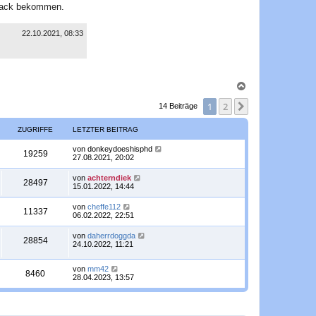
edback bekommen.
22.10.2021, 08:33
N
a
1
2
c
Nächste
14 Beiträge
h
o
ZUGRIFFE
LETZTER BEITRAG
b
e
L
von
donkeydoeshisphd
Z
19259
n
e
27.08.2021, 20:02
t
u
z
L
von
achterndiek
Z
28497
t
e
15.01.2022, 14:44
g
e
t
r
u
z
L
von
cheffe112
r
B
Z
11337
t
e
06.02.2022, 22:51
e
g
e
t
i
i
r
u
z
t
L
von
daherrdoggda
r
B
Z
28854
t
r
e
f
24.10.2022, 11:21
e
g
e
a
t
i
i
r
u
g
z
t
f
r
B
L
von
mm42
t
r
Z
8460
f
e
g
e
28.04.2023, 13:57
e
a
e
i
i
t
r
g
u
t
f
z
r
B
r
t
f
e
a
g
e
e
i
i