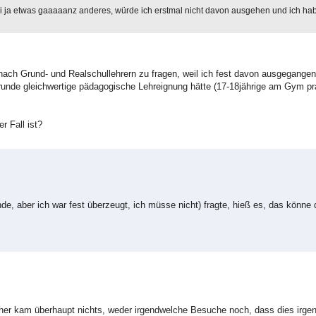
i ja etwas gaaaaanz anderes, würde ich erstmal nicht davon ausgehen und ich ha
nach Grund- und Realschullehrern zu fragen, weil ich fest davon ausgegangen
runde gleichwertige pädagogische Lehreignung hätte (17-18jährige am Gym pr
r Fall ist?
de, aber ich war fest überzeugt, ich müsse nicht) fragte, hieß es, das könne
isher kam überhaupt nichts, weder irgendwelche Besuche noch, dass dies irg