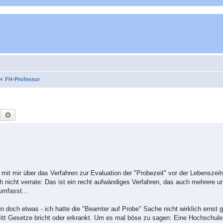
FH-Professur
Suche
Erweiterte Suche
mit mir über das Verfahren zur Evaluation der "Probezeit" vor der Lebensze
ch nicht verrate: Das ist ein recht aufwändiges Verfahren, das auch mehrere 
umfasst...
 nun doch etwas - ich hatte die "Beamter auf Probe" Sache nicht wirklich erns
ritt Gesetze bricht oder erkrankt. Um es mal böse zu sagen: Eine Hochschule 