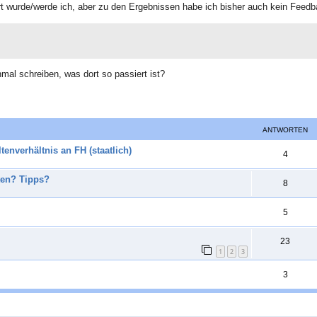
iert wurde/werde ich, aber zu den Ergebnissen habe ich bisher auch kein Fe
nmal schreiben, was dort so passiert ist?
ANTWORTEN
enverhältnis an FH (staatlich)
A
4
n
ten? Tipps?
A
8
t
n
w
A
5
t
o
n
w
A
23
r
t
1
2
3
o
n
t
w
A
3
r
t
e
o
n
t
w
n
r
t
e
o