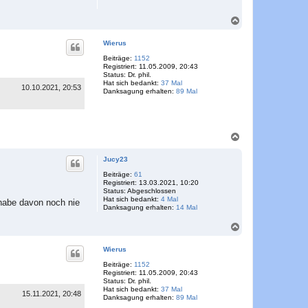
n
N
a
c
Wierus
h
o
Beiträge:
1152
Registriert:
11.05.2009, 20:43
b
Status:
Dr. phil.
e
Hat sich bedankt:
37 Mal
n
10.10.2021, 20:53
Danksagung erhalten:
89 Mal
N
a
c
Jucy23
h
o
Beiträge:
61
Registriert:
13.03.2021, 10:20
b
Status:
Abgeschlossen
e
Hat sich bedankt:
4 Mal
habe davon noch nie
n
Danksagung erhalten:
14 Mal
N
a
c
Wierus
h
o
Beiträge:
1152
Registriert:
11.05.2009, 20:43
b
Status:
Dr. phil.
e
Hat sich bedankt:
37 Mal
n
15.11.2021, 20:48
Danksagung erhalten:
89 Mal