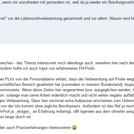
n, wenn sie unzufrieden mit jemandem ist, weil da ja wieder ein Berufungsverf
zeit" vor der Lebenszeitverbeamtung gesammelt und vor allem: Warum wird hie
prechen - das Thema interessiert mich allerdings auch, inwiefern hier nach der
fern hoffe ich auch Input von erfahreneren FH-Profs.
ner PLVs von der Personaldame erklärt, dass die Verbeamtung auf Probe weg
nschaftlichen Bereich gearbeitet hat (zumindest in meinem Bundesland), bspw
n promovierte. Wenn diese Zeiten hier angerechnet bzw. ausgeglichen werden, h
 solange man seine Arbeit ordentlich macht und nicht weiter negativ auffällt
digen Verbeamtung. Dass hier nochmal extra Aufpasser erscheinen zum Unterric
sch von der Uni kommt ohne jegliche Berufspraxis. Außerdem ist das Ref ja no
Prof ja _einiges_ an Erfahrung mitbringt, idR irgenwie aus dem ohnehin ans
on lange durch ist.
den auch Praxiserfahrungen interessieren