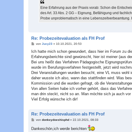
Eine Erfahrung aus der Praxis vorab: Schon die Entschei
des Art. 33 Abs. 2 GG – Eignung, Befähigung und fachlic
Probe unproblematisch in eine Lebenszeitverbeamtung. Im
Re: Probezeitevaluation als FH Prof
B
von
Jucy23
»
10.10.2021, 20:53
e
i
Ich hatte mich schon gewundert, dass hier im Forum zu di
t
Erfahrungsberichte sind gewünscht, hier ist meiner (aus d
r
a
Bei uns heißt das Verfahren Pädagogische Eignungsprüfung,
g
wurde im Berufungsverfahren festgestellt, jetzt wird noch
Drei Veranstaltungen wurden besucht, eine VL muss wohl im
daher wusste ich also, wann das stattfinden wird. Was bes
Kommission und die wurden gefragt, ob die Veranstaltunge
Von allen Seiten habe ich vorher gehört, dass das Verfahre
man drin steckt, nicht so an. Man möchte sich ja auch vor
Viel Erfolg wünsche ich dir!
Re: Probezeitevaluation als FH Prof
B
von
donkeydoeshisphd
»
22.10.2021, 08:33
e
i
Dankeschön,ich werde berichten
t