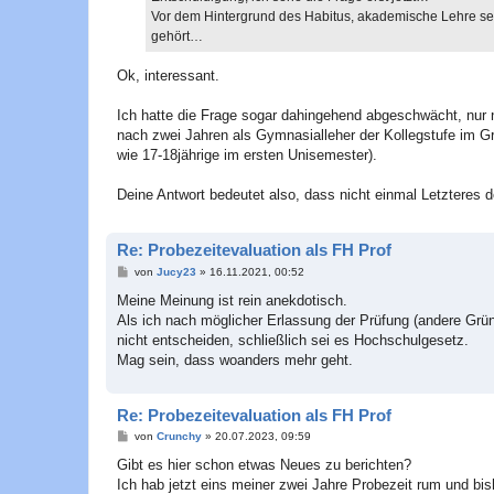
g
Vor dem Hintergrund des Habitus, akademische Lehre se
gehört…
Ok, interessant.
Ich hatte die Frage sogar dahingehend abgeschwächt, nur 
nach zwei Jahren als Gymnasialleher der Kollegstufe im G
wie 17-18jährige im ersten Unisemester).
Deine Antwort bedeutet also, dass nicht einmal Letzteres de
Re: Probezeitevaluation als FH Prof
B
von
Jucy23
»
16.11.2021, 00:52
e
i
Meine Meinung ist rein anekdotisch.
t
Als ich nach möglicher Erlassung der Prüfung (andere Grün
r
a
nicht entscheiden, schließlich sei es Hochschulgesetz.
g
Mag sein, dass woanders mehr geht.
Re: Probezeitevaluation als FH Prof
B
von
Crunchy
»
20.07.2023, 09:59
e
i
Gibt es hier schon etwas Neues zu berichten?
t
Ich hab jetzt eins meiner zwei Jahre Probezeit rum und b
r