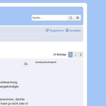
Suche
Erweiterte Suche
Registrieren
Anmelden
1
2
Nächste
14 Beiträge
donkeydoeshisphd
itverbeamtung
unangekündigte
t genommen, dachte
kann ja nicht (wie in