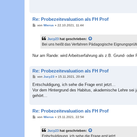
r
a
g
Re: Probezeitevaluation als FH Prof
B
von
Wierus
»
22.10.2021, 11:44
e
i
t
Jucy23
hat geschrieben:
r
a
Bei uns heißt das Verfahren Pädagogische Eignungsprü
g
Nur am Rande: wird Arbeitserfahrung als z.B. Grund- oder 
Re: Probezeitevaluation als FH Prof
B
von
Jucy23
»
15.11.2021, 20:48
e
i
Entschuldigung, ich sehe die Frage erst jetzt…
t
Vor dem Hintergrund des Habitus, akademische Lehre sei 
r
a
gehört…
g
Re: Probezeitevaluation als FH Prof
B
von
Wierus
»
15.11.2021, 22:54
e
i
t
Jucy23
hat geschrieben:
r
a
Entschuldigung, ich sehe die Frage erst jetzt…