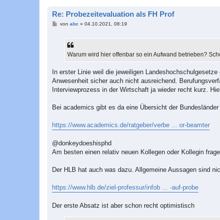
Re: Probezeitevaluation als FH Prof
B
von
abc
»
04.10.2021, 08:19
e
i
t
r
a
Warum wird hier offenbar so ein Aufwand betrieben? Sc
g
In erster Linie weil die jeweiligen Landeshochschulgesetze 
Anwesenheit sicher auch nicht ausreichend. Berufungsverfah
Interviewprozess in der Wirtschaft ja wieder recht kurz. H
Bei academics gibt es da eine Übersicht der Bundesländer
https://www.academics.de/ratgeber/verbe ... or-beamter
@donkeydoeshisphd
Am besten einen relativ neuen Kollegen oder Kollegin frage
Der HLB hat auch was dazu. Allgemeine Aussagen sind nicht
https://www.hlb.de/ziel-professur/infob ... -auf-probe
Der erste Absatz ist aber schon recht optimistisch