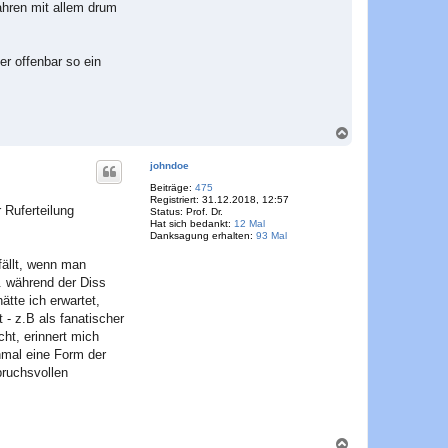
ahren mit allem drum
r offenbar so ein
N
a
c
johndoe
h
o
Beiträge:
475
Registriert:
31.12.2018, 12:57
b
 Ruferteilung
Status:
Prof. Dr.
e
Hat sich bedankt:
12 Mal
n
Danksagung erhalten:
93 Mal
fällt, wenn man
. während der Diss
ätte ich erwartet,
 - z.B als fanatischer
ht, erinnert mich
chmal eine Form der
pruchsvollen
N