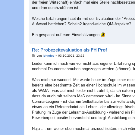
der freien Wirtschaft) einfach mal eine Stelle nachbesetze
und dran durchzuführen ist.
Welche Erfahrungen habt ihr mit der Evaluation der "Probe
Aufwand betrieben? Schein? Irgendwelche QM-Aspekte?
Bin gespannt auf eure Einschätzungen
Re: Probezeitevaluation als FH Prof
B
von
johndoe
»
03.10.2021, 23:52
e
i
Leider kann ich nach wie vor nicht aus eigener Erfahrung s
t
nochmal Daumenschrauben angezogen werden (können). Inso
r
a
g
Was mich nur wundert: Mir wurde heuer im Zuge einer mei
bereits eine bestimmte Zeit an einer Hochschule im wisse
als WiMA - was auf mich leider nicht zutrifft, da ich exter
dass da auch mit selbem Maß gemessen wird - im Sinne von:
Corona-Leugner - ist das ein Selbstläufer bis zur vollstän
etwas an ein Referendariat als Lehrer - der allerdings fri
Prüfung im Zuge der Lehramts-Ausbildung - während ein FH-
Bewerberpool positiv hervorsticht und bzgl. Ausbildung sch
Naja .... um weiter oben nochmal anzuschließen: mich wür