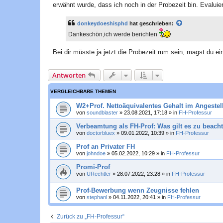
a
erwähnt wurde, dass ich noch in der Probezeit bin. Evalu
g
donkeydoeshisphd
hat geschrieben:
Dankeschön,ich werde berichten
Bei dir müsste ja jetzt die Probezeit rum sein, magst du ei
Antworten
VERGLEICHBARE THEMEN
W2+Prof. Nettoäquivalentes Gehalt im Angestellt
von
soundblaster
»
23.08.2021, 17:18
» in
FH-Professur
Verbeamtung als FH-Prof: Was gilt es zu beach
von
doctorbluex
»
09.01.2022, 10:39
» in
FH-Professur
Prof an Privater FH
von
johndoe
»
05.02.2022, 10:29
» in
FH-Professur
Promi-Prof
von
URechtler
»
28.07.2022, 23:28
» in
FH-Professur
Prof-Bewerbung wenn Zeugnisse fehlen
von
stephanl
»
04.11.2022, 20:41
» in
FH-Professur
Zurück zu „FH-Professur“