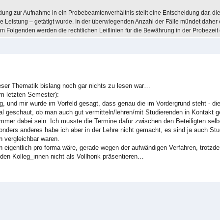
dung zur Aufnahme in ein Probebeamtenverhältnis stellt eine Entscheidung dar, die
he Leistung – getätigt wurde. In der überwiegenden Anzahl der Fälle mündet daher
 Folgenden werden die rechtlichen Leitlinien für die Bewährung in der Probezeit d
eser Thematik bislang noch gar nichts zu lesen war…
em letzten Semester):
 und mir wurde im Vorfeld gesagt, dass genau die im Vordergrund steht - di
mal geschaut, ob man auch gut vermitteln/lehren/mit Studierenden in Kontakt 
mer dabei sein. Ich musste die Termine dafür zwischen den Beteiligten selbe
onders anderes habe ich aber in der Lehre nicht gemacht, es sind ja auch Stu
n vergleichbar waren.
n eigentlich pro forma wäre, gerade wegen der aufwändigen Verfahren, trotzde
 den Kolleg_innen nicht als Vollhonk präsentieren…