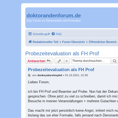
doktorandenforum.de
Das Forum zu Doktorarbeit und Promotion
Schnellzugriff
FAQ
Redaktioneller Teil
Foren-Übersicht
Öffentlicher Bereich
Probezeitevaluation als FH Prof
Antworten
Probezeitevaluation als FH Prof
B
von
donkeydoeshisphd
»
01.10.2021, 21:50
e
i
Liebes Forum,
t
r
a
ich bin FH Prof und Beamter auf Probe. Nun hat der Dekan 
g
gesprochen. Ohne jetzt zu viel zu schreiben, damit ich mi
Besuche in meinen Veranstaltungen + mehrere Gutachten 
Das macht mir jetzt persönlich keine Angst, irritiert mich
bislang das sei eher Formalie, falls jemand nach Dienstant