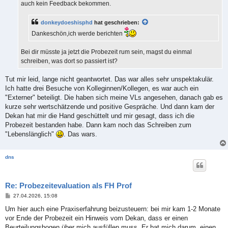
auch kein Feedback bekommen.
donkeydoeshisphd
hat geschrieben:
Dankeschön,ich werde berichten
Bei dir müsste ja jetzt die Probezeit rum sein, magst du einmal
schreiben, was dort so passiert ist?
Tut mir leid, lange nicht geantwortet. Das war alles sehr unspektakulär.
Ich hatte drei Besuche von Kolleginnen/Kollegen, es war auch ein
"Externer" beteiligt. Die haben sich meine VLs angesehen, danach gab es
kurze sehr wertschätzende und positive Gespräche. Und dann kam der
Dekan hat mir die Hand geschüttelt und mir gesagt, dass ich die
Probezeit bestanden habe. Dann kam noch das Schreiben zum
"Lebenslänglich"
. Das wars.
dns
Re: Probezeitevaluation als FH Prof
B
27.04.2026, 15:08
e
i
Um hier auch eine Praxiserfahrung beizusteuern: bei mir kam 1-2 Monate
t
vor Ende der Probezeit ein Hinweis vom Dekan, dass er einen
r
a
Beurteilungsbogen über mich ausfüllen muss. Er bat mich darum, einen