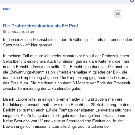
Bulu
Re: Probezeitevaluation als FH Prof
B
08.05.2026, 14:40
e
i
In den einzelnen Hochschulen ist die Bewährung - mittels entsprechenden
t
Satzungen - oft klar geregelt.
r
a
g
In meinem Fall musste ich sechs Monate vor Ablauf der Probezeit einen
Selbstbericht einreichen. Auch für diesen gab es klare Kriterien, die man
in dem Bericht adressieren sollte. Der Bericht ging dann via Dekanat an
die „Bewährungs-Kommission“ (meist ehemalige Mitglieder der BK), die
dann eine Empfehlung abgaben. Die Empfehlung ging über den Dekan an
das Präsidium. Die meldeten sich dann 3 Monate vor Ende der Probezeit
zwecks Terminierung der Urkundenübergabe.
Da ich Labore leite, in einigen Gremien aktiv bin und zudem mehrere
Fortbildungen besucht hatte, war mein Bericht ca. 20 Seiten lang. In dem
Bericht sollte man auch auf die Formate der eigenen Lehrveranstaltungen
eingehen. Als Anhang dann die Ergebnisse der regulären Evaluationen.
Keine Besuche von LV und keine außerordentliche Evaluation. In der
Bewährungs-Kommission sitzen allerdings auch Studierende.