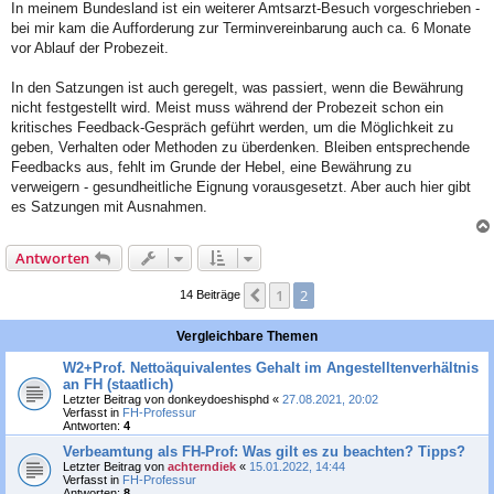
In meinem Bundesland ist ein weiterer Amtsarzt-Besuch vorgeschrieben -
bei mir kam die Aufforderung zur Terminvereinbarung auch ca. 6 Monate
vor Ablauf der Probezeit.
In den Satzungen ist auch geregelt, was passiert, wenn die Bewährung
nicht festgestellt wird. Meist muss während der Probezeit schon ein
kritisches Feedback-Gespräch geführt werden, um die Möglichkeit zu
geben, Verhalten oder Methoden zu überdenken. Bleiben entsprechende
Feedbacks aus, fehlt im Grunde der Hebel, eine Bewährung zu
verweigern - gesundheitliche Eignung vorausgesetzt. Aber auch hier gibt
es Satzungen mit Ausnahmen.
Antworten
1
2
Vorherige
14 Beiträge
Vergleichbare Themen
W2+Prof. Nettoäquivalentes Gehalt im Angestelltenverhältnis
an FH (staatlich)
Letzter Beitrag von
donkeydoeshisphd
«
27.08.2021, 20:02
Verfasst in
FH-Professur
Antworten:
4
Verbeamtung als FH-Prof: Was gilt es zu beachten? Tipps?
Letzter Beitrag von
achterndiek
«
15.01.2022, 14:44
Verfasst in
FH-Professur
Antworten:
8