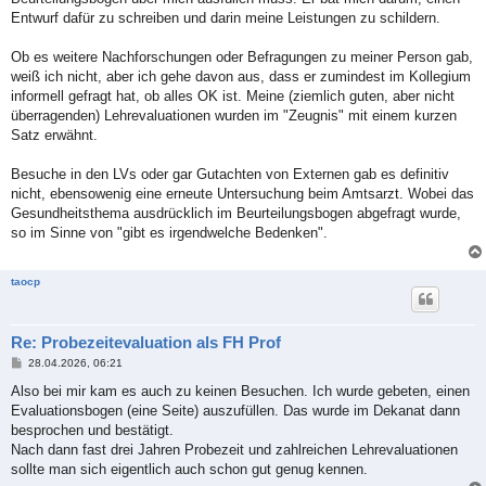
g
Entwurf dafür zu schreiben und darin meine Leistungen zu schildern.
Ob es weitere Nachforschungen oder Befragungen zu meiner Person gab,
weiß ich nicht, aber ich gehe davon aus, dass er zumindest im Kollegium
informell gefragt hat, ob alles OK ist. Meine (ziemlich guten, aber nicht
überragenden) Lehrevaluationen wurden im "Zeugnis" mit einem kurzen
Satz erwähnt.
Besuche in den LVs oder gar Gutachten von Externen gab es definitiv
nicht, ebensowenig eine erneute Untersuchung beim Amtsarzt. Wobei das
Gesundheitsthema ausdrücklich im Beurteilungsbogen abgefragt wurde,
so im Sinne von "gibt es irgendwelche Bedenken".
taocp
Re: Probezeitevaluation als FH Prof
B
28.04.2026, 06:21
e
i
Also bei mir kam es auch zu keinen Besuchen. Ich wurde gebeten, einen
t
Evaluationsbogen (eine Seite) auszufüllen. Das wurde im Dekanat dann
r
a
besprochen und bestätigt.
g
Nach dann fast drei Jahren Probezeit und zahlreichen Lehrevaluationen
sollte man sich eigentlich auch schon gut genug kennen.