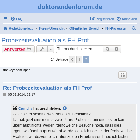
doktorandenforum.de
FAQ
Registrieren
Anmelden
S
Redaktioneller Teil
Foren-Übersicht
Öffentlicher Bereich
FH-Professur
u
Probezeitevaluation als FH Prof
c
Suche
Erweiterte
Antworten
h
e
1
2
Vorherige
14 Beiträge
donkeydoeshisphd
Re: Probezeitevaluation als FH Prof
B
05.01.2024, 21:17
e
i
t
Crunchy
hat geschrieben:
r
a
Gibt es hier schon etwas Neues zu berichten?
g
Ich hab jetzt eins meiner zwei Jahre Probezeit rum und bisher kam
überhaupt nichts, weder irgendwelche Besuche noch, dass dies
irgendwo überhaupt erwähnt wurde, dass ich noch in der Probezeit bin.
Evaluiert wurde/werde ich, aber zu den Ergebnissen habe ich bisher