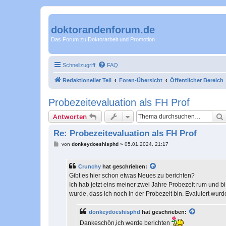
doktorandenforum.de
Das Forum zu Doktorarbeit und Promotion
Schnellzugriff
FAQ
Redaktioneller Teil
Foren-Übersicht
Öffentlicher Bereich
Probezeitevaluation als FH Prof
Antworten
Re: Probezeitevaluation als FH Prof
B
von
donkeydoeshisphd
»
05.01.2024, 21:17
e
i
t
Crunchy
hat geschrieben:
r
a
Gibt es hier schon etwas Neues zu berichten?
g
Ich hab jetzt eins meiner zwei Jahre Probezeit rum und
wurde, dass ich noch in der Probezeit bin. Evaluiert w
donkeydoeshisphd
hat geschrieben:
Dankeschön,ich werde berichten