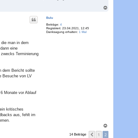
N
a
c
Bulu
h
o
Beiträge:
4
Registriert:
23.04.2021, 12:45
b
Danksagung erhalten:
1 Mal
e
n
, die man in dem
 dann eine
t zwecks Terminierung
n dem Bericht sollte
ne Besuche von LV
 6 Monate vor Ablauf
in kritisches
backs aus, fehlt im
ahmen.
N
a
1
2
c
Vorherige
14 Beiträge