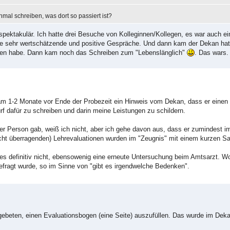
inmal schreiben, was dort so passiert ist?
nspektakulär. Ich hatte drei Besuche von Kolleginnen/Kollegen, es war auch ein 
e sehr wertschätzende und positive Gespräche. Und dann kam der Dekan hat
anden habe. Dann kam noch das Schreiben zum "Lebenslänglich"
. Das wars.
kam 1-2 Monate vor Ende der Probezeit ein Hinweis vom Dekan, dass er einen
f dafür zu schreiben und darin meine Leistungen zu schildern.
 Person gab, weiß ich nicht, aber ich gehe davon aus, dass er zumindest im
nicht überragenden) Lehrevaluationen wurden im "Zeugnis" mit einem kurzen S
s definitiv nicht, ebensowenig eine erneute Untersuchung beim Amtsarzt. W
fragt wurde, so im Sinne von "gibt es irgendwelche Bedenken".
gebeten, einen Evaluationsbogen (eine Seite) auszufüllen. Das wurde im Dek