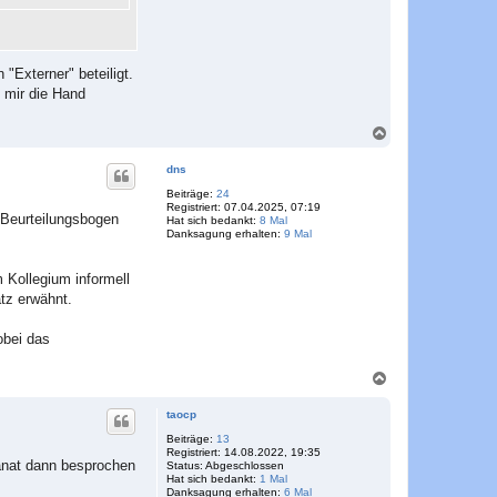
"Externer" beteiligt.
 mir die Hand
N
a
c
dns
h
o
Beiträge:
24
Registriert:
07.04.2025, 07:19
b
 Beurteilungsbogen
Hat sich bedankt:
8 Mal
e
Danksagung erhalten:
9 Mal
n
 Kollegium informell
atz erwähnt.
obei das
N
a
c
taocp
h
o
Beiträge:
13
Registriert:
14.08.2022, 19:35
b
anat dann besprochen
Status:
Abgeschlossen
e
Hat sich bedankt:
1 Mal
n
Danksagung erhalten:
6 Mal