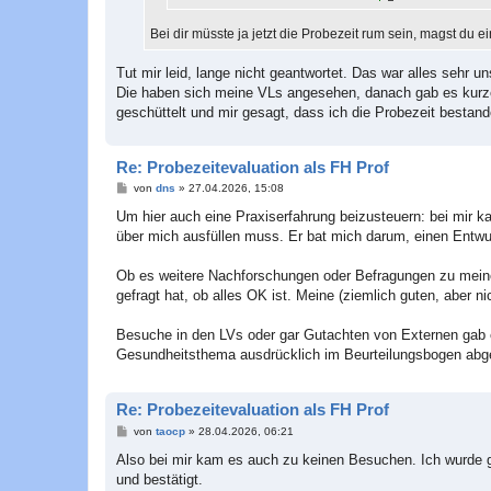
Bei dir müsste ja jetzt die Probezeit rum sein, magst du e
Tut mir leid, lange nicht geantwortet. Das war alles sehr u
Die haben sich meine VLs angesehen, danach gab es kurz
geschüttelt und mir gesagt, dass ich die Probezeit best
Re: Probezeitevaluation als FH Prof
B
von
dns
»
27.04.2026, 15:08
e
i
Um hier auch eine Praxiserfahrung beizusteuern: bei mir 
t
über mich ausfüllen muss. Er bat mich darum, einen Entwur
r
a
g
Ob es weitere Nachforschungen oder Befragungen zu meiner
gefragt hat, ob alles OK ist. Meine (ziemlich guten, aber 
Besuche in den LVs oder gar Gutachten von Externen gab e
Gesundheitsthema ausdrücklich im Beurteilungsbogen abge
Re: Probezeitevaluation als FH Prof
B
von
taocp
»
28.04.2026, 06:21
e
i
Also bei mir kam es auch zu keinen Besuchen. Ich wurde 
t
und bestätigt.
r