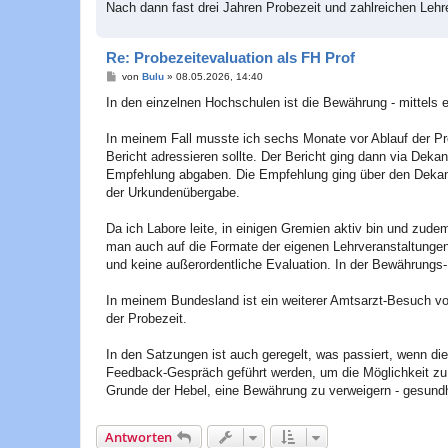
a
Nach dann fast drei Jahren Probezeit und zahlreichen Lehr
g
Re: Probezeitevaluation als FH Prof
B
von
Bulu
»
08.05.2026, 14:40
e
i
In den einzelnen Hochschulen ist die Bewährung - mittels e
t
r
a
In meinem Fall musste ich sechs Monate vor Ablauf der Prob
g
Bericht adressieren sollte. Der Bericht ging dann via Dek
Empfehlung abgaben. Die Empfehlung ging über den Dekan
der Urkundenübergabe.
Da ich Labore leite, in einigen Gremien aktiv bin und zude
man auch auf die Formate der eigenen Lehrveranstaltunge
und keine außerordentliche Evaluation. In der Bewährungs
In meinem Bundesland ist ein weiterer Amtsarzt-Besuch vo
der Probezeit.
In den Satzungen ist auch geregelt, was passiert, wenn die
Feedback-Gespräch geführt werden, um die Möglichkeit zu
Grunde der Hebel, eine Bewährung zu verweigern - gesundh
Antworten