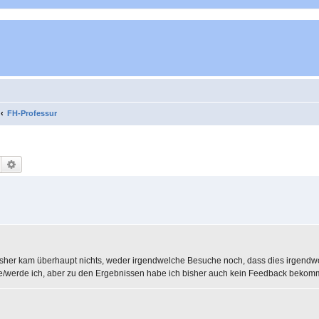
FH-Professur
Suche
Erweiterte Suche
 bisher kam überhaupt nichts, weder irgendwelche Besuche noch, dass dies irgend
urde/werde ich, aber zu den Ergebnissen habe ich bisher auch kein Feedback bekom