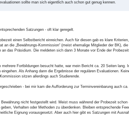
evaluationen sollte man sich eigentlich auch schon gut genug kennen.
ntsprechenden Satzungen - oft klar geregelt.
ezeit einen Selbstbericht einreichen. Auch für diesen gab es klare Kriterien
anat an die „Bewährungs-Kommission“ (meist ehemalige Mitglieder der BK), die
 an das Präsidium. Die meldeten sich dann 3 Monate vor Ende der Probezei
m mehrere Fortbildungen besucht hatte, war mein Bericht ca. 20 Seiten lang. I
n eingehen. Als Anhang dann die Ergebnisse der regulären Evaluationen. Kei
-Kommission sitzen allerdings auch Studierende.
rgeschrieben - bei mir kam die Aufforderung zur Terminvereinbarung auch ca.
 Bewährung nicht festgestellt wird. Meist muss während der Probezeit schon e
 geben, Verhalten oder Methoden zu überdenken. Bleiben entsprechende Feed
eitliche Eignung vorausgesetzt. Aber auch hier gibt es Satzungen mit Ausn