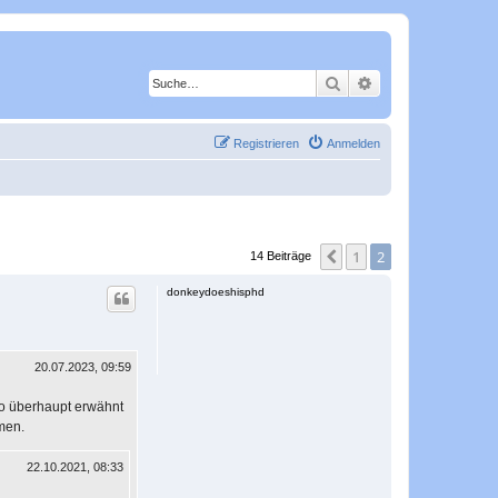
Suche
Erweiterte Suche
Registrieren
Anmelden
1
2
Vorherige
14 Beiträge
donkeydoeshisphd
20.07.2023, 09:59
wo überhaupt erwähnt
men.
22.10.2021, 08:33