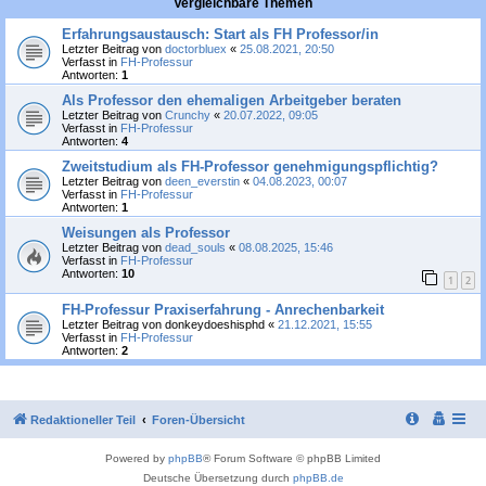
Vergleichbare Themen
Erfahrungsaustausch: Start als FH Professor/in
Letzter Beitrag von
doctorbluex
«
25.08.2021, 20:50
Verfasst in
FH-Professur
Antworten:
1
Als Professor den ehemaligen Arbeitgeber beraten
Letzter Beitrag von
Crunchy
«
20.07.2022, 09:05
Verfasst in
FH-Professur
Antworten:
4
Zweitstudium als FH-Professor genehmigungspflichtig?
Letzter Beitrag von
deen_everstin
«
04.08.2023, 00:07
Verfasst in
FH-Professur
Antworten:
1
Weisungen als Professor
Letzter Beitrag von
dead_souls
«
08.08.2025, 15:46
Verfasst in
FH-Professur
Antworten:
10
1
2
FH-Professur Praxiserfahrung - Anrechenbarkeit
Letzter Beitrag von
donkeydoeshisphd
«
21.12.2021, 15:55
Verfasst in
FH-Professur
Antworten:
2
Redaktioneller Teil
Foren-Übersicht
Powered by
phpBB
® Forum Software © phpBB Limited
Deutsche Übersetzung durch
phpBB.de