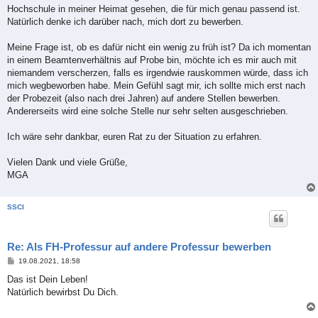
Hochschule in meiner Heimat gesehen, die für mich genau passend ist.
Natürlich denke ich darüber nach, mich dort zu bewerben.
Meine Frage ist, ob es dafür nicht ein wenig zu früh ist? Da ich momentan
in einem Beamtenverhältnis auf Probe bin, möchte ich es mir auch mit
niemandem verscherzen, falls es irgendwie rauskommen würde, dass ich
mich wegbeworben habe. Mein Gefühl sagt mir, ich sollte mich erst nach
der Probezeit (also nach drei Jahren) auf andere Stellen bewerben.
Andererseits wird eine solche Stelle nur sehr selten ausgeschrieben.
Ich wäre sehr dankbar, euren Rat zu der Situation zu erfahren.
Vielen Dank und viele Grüße,
MGA
SSCI
Re: Als FH-Professur auf andere Professur bewerben
B
19.08.2021, 18:58
e
i
Das ist Dein Leben!
t
Natürlich bewirbst Du Dich.
r
a
g