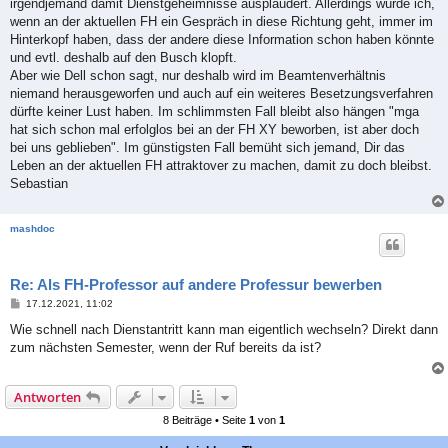
irgendjemand damit Dienstgeheimnisse ausplaudert. Allerdings würde ich,
wenn an der aktuellen FH ein Gespräch in diese Richtung geht, immer im
Hinterkopf haben, dass der andere diese Information schon haben könnte
und evtl. deshalb auf den Busch klopft.
Aber wie Dell schon sagt, nur deshalb wird im Beamtenverhältnis
niemand herausgeworfen und auch auf ein weiteres Besetzungsverfahren
dürfte keiner Lust haben. Im schlimmsten Fall bleibt also hängen "mga
hat sich schon mal erfolglos bei an der FH XY beworben, ist aber doch
bei uns geblieben". Im günstigsten Fall bemüht sich jemand, Dir das
Leben an der aktuellen FH attraktover zu machen, damit zu doch bleibst.
Sebastian
mashdoc
Re: Als FH-Professor auf andere Professur bewerben
B
17.12.2021, 11:02
e
i
Wie schnell nach Dienstantritt kann man eigentlich wechseln? Direkt dann
t
zum nächsten Semester, wenn der Ruf bereits da ist?
r
a
g
Antworten
8 Beiträge • Seite
1
von
1