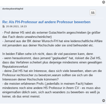
donkeydoeshisphd
Re: Als FH-Professur auf andere Professur bewerben
B
20.08.2021, 18:23
e
i
- Prof deiner HS wird als externer Gutachter/in angeschrieben (je größer
t
das Fach desto unwahrscheinlicher)
r
a
- Jemand aus der BK deiner Wunsch-FH hat eine leidenschaftliche Affäre
g
mit jemandem aus deiner Hochschule oder sie sind befreundet etc.
In beiden Fällen sehe ich nicht, dass dir viel passieren kann, denn
- wenn herauskommt, dass jemand "geplaudert" hat, riskiert die Ziel HS,
dass das Verfahren scheitert plus derjenige mindestens einen gewaltigen
Reputationsverlust
- deine Ziel HS hat ein Interesse, dass sich viele bewerben, eben um die
Professur rechtssicher zu besetzen,warum sollten sie sich um die
Interessen deiner Hochschule kümmern?
- die meisten erfahrenen Profs (,jedenfalls in meinem Fach) haben
mindestens noch eine andere HS Professur in ihrem CV - es muss also
einigermaßen üblich sein, sich auch woanders zu bewerben- es weiß ja
keiner, ob dus ernst meinst.