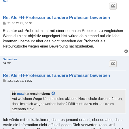
Dell
Re: Als FH-Professur auf andere Professur bewerben
B
21.08.2021, 00:34
e
i
Beamter auf Probe ist nicht mit einer normalen Probezeit zu vergleichen.
t
Wenn du nicht objektiv ungeeignet bist würde da niemand auf die Idee
r
a
kommen überhaupt über das nicht bestehen der Probezeit als
g
Retourkutsche wegen einer Bewerbung nachzudenken.
Sebastian
Admin
Re: Als FH-Professur auf andere Professur bewerben
B
22.08.2021, 11:37
e
i
t
mga
hat geschrieben:
r
a
Auf welchem Wege könnte meine aktuelle Hochschule davon erfahren,
g
dass ich mich wegbeworben habe? Fällt euch dazu ein konkretes
Szenario ein?
Ich würde mit einkalkulieren, dass es jemand erfährt, ebenso aber, dass
er/sie die Information nicht offiziell gegen Dich verwerten kann, weil