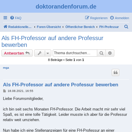
doktorandenforum.de
FAQ
Registrieren
Anmelden
S
Redaktioneller Teil
Foren-Übersicht
Öffentlicher Bereich
FH-Professur
u
Als FH-Professor auf andere Professur
c
bewerben
h
Suche
Erweiterte
Antworten
e
8 Beiträge • Seite
1
von
1
mga
Als FH-Professor auf andere Professur bewerben
B
18.08.2021, 16:55
e
i
Liebe Forumsmitglieder,
t
r
a
ich bin seit sechs Monaten FH-Professor. Die Arbeit macht mir sehr viel
g
Spaß, es ist eine tolle Tätigkeit. Leider musste ich aber für die Professur
relativ weit umziehen.
Nun habe ich eine Stellenanzeigen für eine FH-Professur an einer