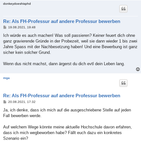
donkeydoeshisphd
Re: Als FH-Professur auf andere Professur bewerben
B
19.08.2021, 19:48
e
i
Ich würde es auch machen! Was soll passieren? Keiner feuert dich ohne
t
ganz gravierende Gründe in der Probezeit, weil sie dann wieder 1 bis zwei
r
a
Jahre Spass mit der Nachbesetzung haben! Und eine Bewerbung ist ganz
g
sicher kein solcher Grund.
Wenn dus nicht machst, dann ärgerst du dich evtl dein Leben lang.
mga
Re: Als FH-Professur auf andere Professur bewerben
B
20.08.2021, 17:32
e
i
Ja, ich denke, dass ich mich auf die ausgeschriebene Stelle auf jeden
t
Fall bewerben werde.
r
a
g
Auf welchem Wege könnte meine aktuelle Hochschule davon erfahren,
dass ich mich wegbeworben habe? Fällt euch dazu ein konkretes
Szenario ein?