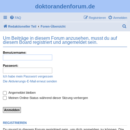
doktorandenforum.de
FAQ
Registrieren
Anmelden
S
Redaktioneller Teil
Foren-Übersicht
u
Um Beiträge in diesem Forum anzusehen, musst du auf
c
diesem Board registriert und angemeldet sein.
h
Benutzername:
e
Passwort:
Ich habe mein Passwort vergessen
Die Aktivierungs-E-Mail erneut senden
Angemeldet bleiben
Meinen Online-Status während dieser Sitzung verbergen
REGISTRIEREN
Du musst in diesem Forum registriert sein, um dich anmelden zu können. Die