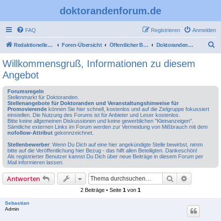
doktorandenforum.de
FAQ
Registrieren
Anmelden
S
Redaktioneller Teil
Foren-Übersicht
Öffentlicher Bereich
Doktorandenstellen: Angebote für Promotionsmöglichkeiten
u
Willkommensgruß, Informationen zu diesem
c
Angebot
h
Forumsregeln
e
Stellenmarkt für Doktoranden.
Stellenangebote für Doktoranden und Veranstaltungshinweise für
Promovierende
können Sie hier schnell, kostenlos und auf die Zielgruppe fokussiert
einstellen. Die Nutzung des Forums ist für Anbieter und Leser kostenlos.
Bitte keine allgemeinen Diskussionen und keine gewerblichen "Kleinanzeigen".
Sämtliche externen Links im Forum werden zur Vermeidung von Mißbrauch mit dem
nofollow-Attribut
gekennzeichnet.
Stellenbewerber
: Wenn Du Dich auf eine hier angekündigte Stelle bewirbst, nimm
bitte auf die Veröffentlichung hier Bezug - das hilft allen Beteiligten. Dankeschön!
Als registrierter Benutzer kannst Du Dich über neue Beiträge in diesem Forum per
Mail informieren lassen.
Suche
Erweiterte
Antworten
2 Beiträge • Seite
1
von
1
Sebastian
Admin