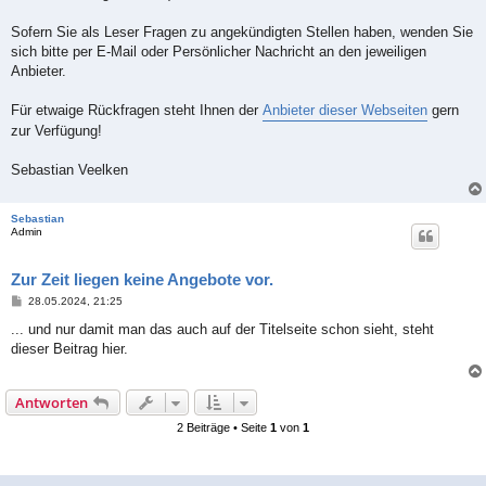
Sofern Sie als Leser Fragen zu angekündigten Stellen haben, wenden Sie
sich bitte per E-Mail oder Persönlicher Nachricht an den jeweiligen
Anbieter.
Für etwaige Rückfragen steht Ihnen der
Anbieter dieser Webseiten
gern
zur Verfügung!
Sebastian Veelken
Sebastian
Admin
Zur Zeit liegen keine Angebote vor.
B
28.05.2024, 21:25
e
i
... und nur damit man das auch auf der Titelseite schon sieht, steht
t
dieser Beitrag hier.
r
a
g
Antworten
2 Beiträge • Seite
1
von
1