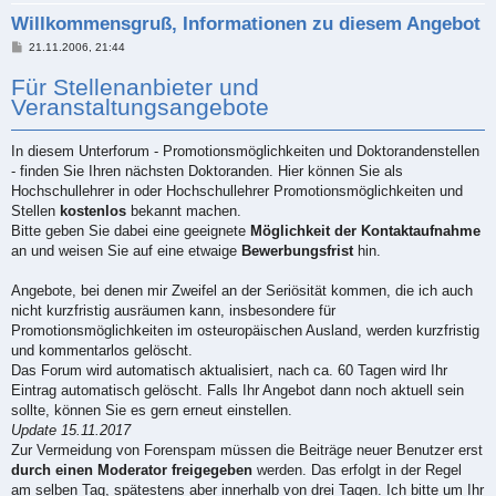
Willkommensgruß, Informationen zu diesem Angebot
B
21.11.2006, 21:44
e
i
Für Stellenanbieter und
t
r
Veranstaltungsangebote
a
g
In diesem Unterforum - Promotionsmöglichkeiten und Doktorandenstellen
- finden Sie Ihren nächsten Doktoranden. Hier können Sie als
Hochschullehrer in oder Hochschullehrer Promotionsmöglichkeiten und
Stellen
kostenlos
bekannt machen.
Bitte geben Sie dabei eine geeignete
Möglichkeit der Kontaktaufnahme
an und weisen Sie auf eine etwaige
Bewerbungsfrist
hin.
Angebote, bei denen mir Zweifel an der Seriösität kommen, die ich auch
nicht kurzfristig ausräumen kann, insbesondere für
Promotionsmöglichkeiten im osteuropäischen Ausland, werden kurzfristig
und kommentarlos gelöscht.
Das Forum wird automatisch aktualisiert, nach ca. 60 Tagen wird Ihr
Eintrag automatisch gelöscht. Falls Ihr Angebot dann noch aktuell sein
sollte, können Sie es gern erneut einstellen.
Update 15.11.2017
Zur Vermeidung von Forenspam müssen die Beiträge neuer Benutzer erst
durch einen Moderator freigegeben
werden. Das erfolgt in der Regel
am selben Tag, spätestens aber innerhalb von drei Tagen. Ich bitte um Ihr