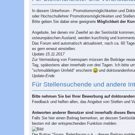
r
a
g
In diesem Unterforum - Promotionsmöglichkeiten und Doktor
oder Hochschullehrer Promotionsmöglichkeiten und Stelle
Bitte geben Sie dabei eine geeignete
Möglichkeit der Ko
Angebote, bei denen mir Zweifel an der Seriösität kommen,
osteuropäischen Ausland, werden kurzfristig und kommenta
Das Forum wird automatisch aktualisiert, nach ca. 60 Tagen
es gern erneut einstellen.
Update 15.11.2017
Zur Vermeidung von Forenspam müssen die Beiträge neuer
Tag, spätestens aber innerhalb von drei Tagen. Ich bitte um
"schmuddeligen Umfeld" erscheint
und doktorandenforum.
Update-Ende
Für Stellensuchende und andere In
Bitte nehmen Sie bei Ihrer Bewerbung auf doktorande
Feedback und helfen allen, das Angebot von Stellen und Ver
Antworten anderer Benutzer sind innerhalb dieses Bere
Falls Sie hier einen Beitrag bemerken, an dessen Seriösit
besten mit der entsprechenden Funktion melden:
Der Button "Spam, Beleidigung o.ä. - diesen Beitrag melde