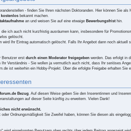
andenstellen - finden Sie Ihren nächsten Doktoranden. Hier können Sie als 
n
kostenlos
bekannt machen.
ntaktaufnahme
an und weisen Sie auf eine etwaige
Bewerbungsfrist
hin.
 die ich auch nicht kurzfristig ausräumen kann, insbesondere für Promotions
rlos gelöscht.
 wird Ihr Eintrag automatisch gelöscht. Falls Ihr Angebot dann noch aktuell s
 Benutzer erst
durch einen Moderator freigegeben
werden. Das erfolgt in 
 Ihr Verständnis - Sie wollen ja vermutlich auch nicht, dass Ihr seriöses Ang
de ist weiterhin ein Hobby-Projekt. Über die erfolgte Freigabe erhalten Sie 
teressenten
nforum.de Bezug
. Auf diesen Weise geben Sie den Inserentinnen und Inseren
anstaltungen auf dieser Seite künftig zu erweitern. Vielen Dank!
iches nicht erwünscht.
ät oder Ordnungsmäßigkeit Sie Zweifel haben, können Sie diesen als eingelog
n" wird eingeloggten Benutzern oben rechts über jedem Beitrag angezeigt wir