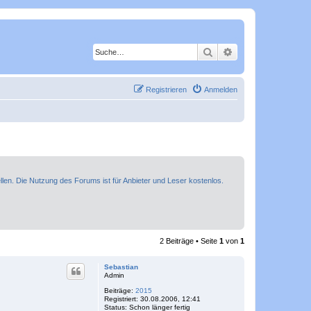
Suche
Erweiterte Suche
Registrieren
Anmelden
ellen. Die Nutzung des Forums ist für Anbieter und Leser kostenlos.
2 Beiträge • Seite
1
von
1
Sebastian
Admin
Beiträge:
2015
Registriert:
30.08.2006, 12:41
Status:
Schon länger fertig