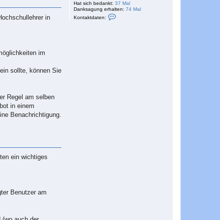
Hat sich bedankt:
37 Mal
Danksagung erhalten:
74 Mal
K
Hochschullehrer in
Kontaktdaten:
o
n
t
a
k
t
möglichkeiten im
d
a
t
ein sollte, können Sie
e
n
v
o
der Regel am selben
n
S
ebot in einem
e
eine Benachrichtigung.
b
a
s
t
i
a
n
ten ein wichtiges
gter Benutzer am
d (wo auch der