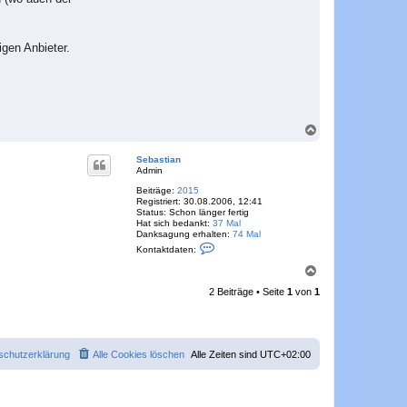
igen Anbieter.
N
a
c
Sebastian
h
Admin
o
Beiträge:
2015
b
Registriert:
30.08.2006, 12:41
e
Status:
Schon länger fertig
n
Hat sich bedankt:
37 Mal
Danksagung erhalten:
74 Mal
K
Kontaktdaten:
o
n
N
t
a
a
2 Beiträge • Seite
1
von
1
c
k
h
t
o
d
a
b
t
e
e
schutzerklärung
Alle Cookies löschen
Alle Zeiten sind
UTC+02:00
n
n
v
o
n