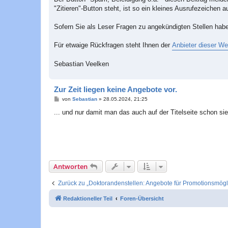
"Zitieren"-Button steht, ist so ein kleines Ausrufezeichen 
Sofern Sie als Leser Fragen zu angekündigten Stellen haben
Für etwaige Rückfragen steht Ihnen der
Anbieter dieser We
Sebastian Veelken
Zur Zeit liegen keine Angebote vor.
B
von
Sebastian
»
28.05.2024, 21:25
e
i
... und nur damit man das auch auf der Titelseite schon sieh
t
r
a
g
Antworten
Zurück zu „Doktorandenstellen: Angebote für Promotionsmögl
Redaktioneller Teil
Foren-Übersicht