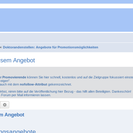
Doktorandenstellen: Angebote für Promotionsmöglichkeiten
iesem Angebot
ür Promovierende
können Sie hier schnell, kostenlos und auf die Zielgruppe fokussiert einst
zeigen".
rauch mit dem
nofollow-Attribut
gekennzeichnet.
bst, nimm bitte auf die Veröffentlichung hier Bezug - das hilft allen Beteiligten. Dankeschön!
m Forum per Mail informieren lassen.
Suche
Erweiterte Suche
em Angebot
tungsangebote