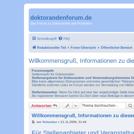
doktorandenforum.de
Das Forum zu Doktorarbeit und Promotion
Schnellzugriff
FAQ
Redaktioneller Teil
Foren-Übersicht
Öffentlicher Bereich
Willkommensgruß, Informationen zu d
Forumsregeln
Stellenmarkt für Doktoranden.
Stellenangebote für Doktoranden und Veranstaltungshinweise f
Bitte keine allgemeinen Diskussionen und keine gewerblichen "Kleinan
Sämtliche externen Links im Forum werden zur Vermeidung von Mißb
Stellenbewerber
: Wenn Du Dich auf eine hier angekündigte Stelle bewir
Als registrierter Benutzer kannst Du Dich über neue Beiträge in diese
Antworten
Willkommensgruß, Informationen zu dies
B
von
Sebastian
»
21.11.2006, 21:44
e
i
Für Stellenanbieter und Veranstal
t