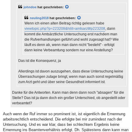
a
g
johndoe
hat geschrieben:
neuling2018
hat geschrieben:
Wenn ich einen alten Beitrag richtig gelesen habe
viewtopic.php?p=223208&hilit=amtsarzt#p223208
, dann
kommt die Amtsärztliche Untersuchung erst nachdem man
die Rufverhandlungen geführt und wohl zugesagt hat? Wie
läuft es denn ab, wenn man dann nicht "besteht" - erfolgt
dann keine Verbeamtung sondern nur eine Anstellung?
Das ist die Konsequenz, ja
Allerdings ist davon auszugehen, dass diese Untersuchung keine
Überraschungen zutage bringt, wenn man auch sonst regelmäßig
zum Arzt geht und über seine Gesundheit informiert ist.
Danke für die Antworten. Kann man denn dann noch "absagen" für die
Stelle? Das ist ja dann doch ein großer Unterschied, ob angestellt oder
verbeamtet?
Auch wenn der Ruf immer so prominent ist, ist eigentlich die Ernennung
arbeitsrechtlich entscheidend. Die erfolgte bei mir zumindest nach der
Untersuchung. Und es war klar, dass bei schlechtem Ergebnis keine
Ernennung ins Beamtenverhältnis erfolgt. Dh. Spätestens dann kann man