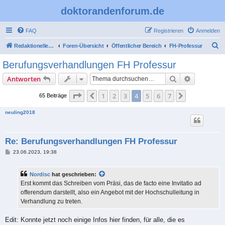
doktorandenforum.de
FAQ
Registrieren
Anmelden
S
Redaktioneller Teil
Foren-Übersicht
Öffentlicher Bereich
FH-Professur
u
Berufungsverhandlungen FH Professur
c
Suche
Erweiterte
Antworten
h
e
Seite
4
von
7
1
2
3
4
5
6
7
Vorherige
Nächste
65 Beiträge
neuling2018
Re: Berufungsverhandlungen FH Professur
B
23.06.2023, 19:38
e
i
t
Nordisc
hat geschrieben:
r
a
Erst kommt das Schreiben vom Präsi, das de facto eine Invitatio ad
g
offerendum darstellt, also ein Angebot mit der Hochschulleitung in
Verhandlung zu treten.
Edit: Konnte jetzt noch einige Infos hier finden, für alle, die es