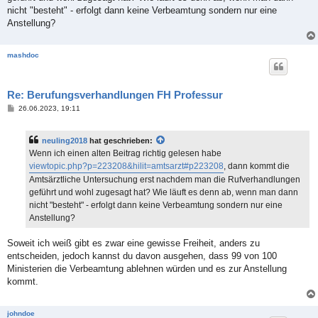
nicht "besteht" - erfolgt dann keine Verbeamtung sondern nur eine
Anstellung?
mashdoc
Re: Berufungsverhandlungen FH Professur
B
26.06.2023, 19:11
e
i
t
neuling2018
hat geschrieben:
r
a
Wenn ich einen alten Beitrag richtig gelesen habe
g
viewtopic.php?p=223208&hilit=amtsarzt#p223208
, dann kommt die
Amtsärztliche Untersuchung erst nachdem man die Rufverhandlungen
geführt und wohl zugesagt hat? Wie läuft es denn ab, wenn man dann
nicht "besteht" - erfolgt dann keine Verbeamtung sondern nur eine
Anstellung?
Soweit ich weiß gibt es zwar eine gewisse Freiheit, anders zu
entscheiden, jedoch kannst du davon ausgehen, dass 99 von 100
Ministerien die Verbeamtung ablehnen würden und es zur Anstellung
kommt.
johndoe