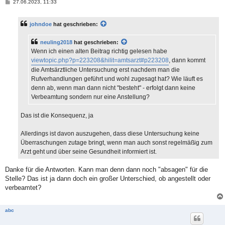
B
27.06.2023, 11:33
e
i
t
johndoe
hat geschrieben:
r
a
g
neuling2018
hat geschrieben:
Wenn ich einen alten Beitrag richtig gelesen habe
viewtopic.php?p=223208&hilit=amtsarzt#p223208
, dann kommt
die Amtsärztliche Untersuchung erst nachdem man die
Rufverhandlungen geführt und wohl zugesagt hat? Wie läuft es
denn ab, wenn man dann nicht "besteht" - erfolgt dann keine
Verbeamtung sondern nur eine Anstellung?
Das ist die Konsequenz, ja
Allerdings ist davon auszugehen, dass diese Untersuchung keine
Überraschungen zutage bringt, wenn man auch sonst regelmäßig zum
Arzt geht und über seine Gesundheit informiert ist.
Danke für die Antworten. Kann man denn dann noch "absagen" für die
Stelle? Das ist ja dann doch ein großer Unterschied, ob angestellt oder
verbeamtet?
abc