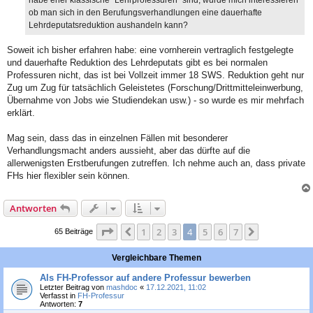
habe eher klassische "Lehrprofessuren" sind, würde mich interessieren
ob man sich in den Berufungsverhandlungen eine dauerhafte
Lehrdeputatsreduktion aushandeln kann?
Soweit ich bisher erfahren habe: eine vornherein vertraglich festgelegte
und dauerhafte Reduktion des Lehrdeputats gibt es bei normalen
Professuren nicht, das ist bei Vollzeit immer 18 SWS. Reduktion geht nur
Zug um Zug für tatsächlich Geleistetes (Forschung/Drittmitteleinwerbung,
Übernahme von Jobs wie Studiendekan usw.) - so wurde es mir mehrfach
erklärt.
Mag sein, dass das in einzelnen Fällen mit besonderer
Verhandlungsmacht anders aussieht, aber das dürfte auf die
allerwenigsten Erstberufungen zutreffen. Ich nehme auch an, dass private
FHs hier flexibler sein können.
Antworten
Seite
4
von
7
1
2
3
4
5
6
7
Vorherige
Nächste
65 Beiträge
Vergleichbare Themen
Als FH-Professor auf andere Professur bewerben
Letzter Beitrag von
mashdoc
«
17.12.2021, 11:02
Verfasst in
FH-Professur
Antworten:
7