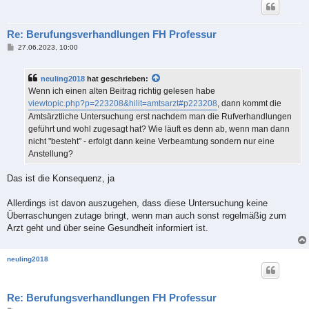
Re: Berufungsverhandlungen FH Professur
B
27.06.2023, 10:00
e
i
t
neuling2018
hat geschrieben:
r
a
Wenn ich einen alten Beitrag richtig gelesen habe
g
viewtopic.php?p=223208&hilit=amtsarzt#p223208
, dann kommt die
Amtsärztliche Untersuchung erst nachdem man die Rufverhandlungen
geführt und wohl zugesagt hat? Wie läuft es denn ab, wenn man dann
nicht "besteht" - erfolgt dann keine Verbeamtung sondern nur eine
Anstellung?
Das ist die Konsequenz, ja
Allerdings ist davon auszugehen, dass diese Untersuchung keine
Überraschungen zutage bringt, wenn man auch sonst regelmäßig zum
Arzt geht und über seine Gesundheit informiert ist.
neuling2018
Re: Berufungsverhandlungen FH Professur