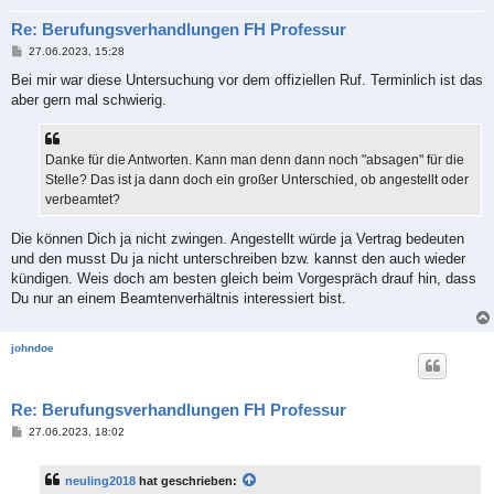
Re: Berufungsverhandlungen FH Professur
B
27.06.2023, 15:28
e
i
Bei mir war diese Untersuchung vor dem offiziellen Ruf. Terminlich ist das
t
aber gern mal schwierig.
r
a
g
Danke für die Antworten. Kann man denn dann noch "absagen" für die
Stelle? Das ist ja dann doch ein großer Unterschied, ob angestellt oder
verbeamtet?
Die können Dich ja nicht zwingen. Angestellt würde ja Vertrag bedeuten
und den musst Du ja nicht unterschreiben bzw. kannst den auch wieder
kündigen. Weis doch am besten gleich beim Vorgespräch drauf hin, dass
Du nur an einem Beamtenverhältnis interessiert bist.
johndoe
Re: Berufungsverhandlungen FH Professur
B
27.06.2023, 18:02
e
i
t
neuling2018
hat geschrieben:
r