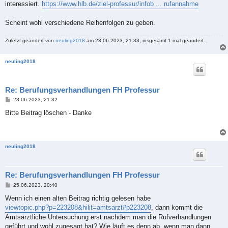
interessiert.
https://www.hlb.de/ziel-professur/infob ... rufannahme
Scheint wohl verschiedene Reihenfolgen zu geben.
Zuletzt geändert von
neuling2018
am 23.06.2023, 21:33, insgesamt 1-mal geändert.
neuling2018
Re: Berufungsverhandlungen FH Professur
B
23.06.2023, 21:32
e
i
Bitte Beitrag löschen - Danke
t
r
a
g
neuling2018
Re: Berufungsverhandlungen FH Professur
B
25.06.2023, 20:40
e
i
Wenn ich einen alten Beitrag richtig gelesen habe
t
viewtopic.php?p=223208&hilit=amtsarzt#p223208
, dann kommt die
r
a
Amtsärztliche Untersuchung erst nachdem man die Rufverhandlungen
g
geführt und wohl zugesagt hat? Wie läuft es denn ab, wenn man dann