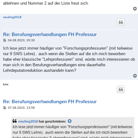
ablehnen und Nummer 2 auf der Liste freut sich.
neuling2018
Re: Berufungsverhandlungen FH Professur
B
04.08.2023, 20:33
e
i
Ich lese jetzt immer häufiger von "Forschungsprofessuren" (mit teilweise
t
nur 9 SWS Lehre).. auch wenn die Stellen auf die ich mich beworben
r
a
habe eher klassische "Lehrprofessuren" sind, würde mich interessieren ob
g
man sich in den Berufungsverhandlungen eine dauerhafte
Lehrdeputatsreduktion aushandeln kann?
kmc
Re: Berufungsverhandlungen FH Professur
B
07.08.2023, 13:59
e
i
t
neuling2018
hat geschrieben:
r
a
Ich lese jetzt immer häufiger von "Forschungsprofessuren" (mit teilweise
g
nur 9 SWS Lehre).. auch wenn die Stellen auf die ich mich beworben