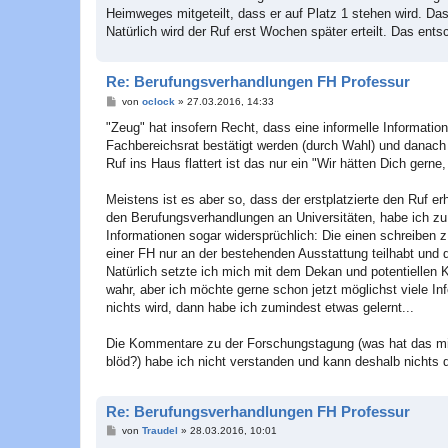
Heimweges mitgeteilt, dass er auf Platz 1 stehen wird. D
Natürlich wird der Ruf erst Wochen später erteilt. Das en
Re: Berufungsverhandlungen FH Professur
B
von
oclock
»
27.03.2016, 14:33
e
i
"Zeug" hat insofern Recht, dass eine informelle Informati
t
Fachbereichsrat bestätigt werden (durch Wahl) und danach
r
a
Ruf ins Haus flattert ist das nur ein "Wir hätten Dich gerne
g
Meistens ist es aber so, dass der erstplatzierte den Ruf e
den Berufungsverhandlungen an Universitäten, habe ich zu 
Informationen sogar widersprüchlich: Die einen schreiben z
einer FH nur an der bestehenden Ausstattung teilhabt und 
Natürlich setzte ich mich mit dem Dekan und potentielle
wahr, aber ich möchte gerne schon jetzt möglichst viele I
nichts wird, dann habe ich zumindest etwas gelernt...
Die Kommentare zu der Forschungstagung (was hat das mit
blöd?) habe ich nicht verstanden und kann deshalb nichts 
Re: Berufungsverhandlungen FH Professur
B
von
Traudel
»
28.03.2016, 10:01
e