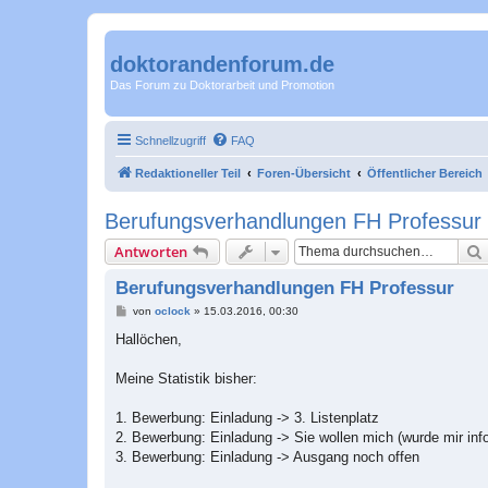
doktorandenforum.de
Das Forum zu Doktorarbeit und Promotion
Schnellzugriff
FAQ
Redaktioneller Teil
Foren-Übersicht
Öffentlicher Bereich
Berufungsverhandlungen FH Professur
Antworten
Berufungsverhandlungen FH Professur
B
von
oclock
»
15.03.2016, 00:30
e
i
Hallöchen,
t
r
a
Meine Statistik bisher:
g
1. Bewerbung: Einladung -> 3. Listenplatz
2. Bewerbung: Einladung -> Sie wollen mich (wurde mir infor
3. Bewerbung: Einladung -> Ausgang noch offen