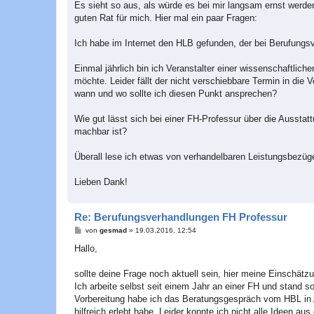
Es sieht so aus, als würde es bei mir langsam ernst werden
guten Rat für mich. Hier mal ein paar Fragen:
Ich habe im Internet den HLB gefunden, der bei Berufungs
Einmal jährlich bin ich Veranstalter einer wissenschaftlich
möchte. Leider fällt der nicht verschiebbare Termin in die
wann und wo sollte ich diesen Punkt ansprechen?
Wie gut lässt sich bei einer FH-Professur über die Aussta
machbar ist?
Überall lese ich etwas von verhandelbaren Leistungsbezüge
Lieben Dank!
Re: Berufungsverhandlungen FH Professur
B
von
gesmad
»
19.03.2016, 12:54
e
i
Hallo,
t
r
a
sollte deine Frage noch aktuell sein, hier meine Einschätz
g
Ich arbeite selbst seit einem Jahr an einer FH und stand 
Vorbereitung habe ich das Beratungsgespräch vom HBL in A
hilfreich erlebt habe. Leider konnte ich nicht alle Ideen 