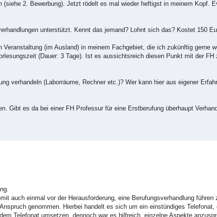
 (siehe 2. Bewerbung). Jetzt rödelt es mal wieder heftigst in meinem Kopf. E
verhandlungen unterstützt. Kennt das jemand? Lohnt sich das? Kostet 150 Eur
en Veranstaltung (im Ausland) in meinem Fachgebiet, die ich zukünftig gerne w
 Vorlesungszeit (Dauer: 3 Tage). Ist es aussichtsreich diesen Punkt mit der F
ttung verhandeln (Laborräume, Rechner etc.)? Wer kann hier aus eigener Erfah
n. Gibt es da bei einer FH Professur für eine Erstberufung überhaupt Verha
ung.
somit auch einmal vor der Herausforderung, eine Berufungsverhandlung führen
nspruch genommen. Hierbei handelt es sich um ein einstündiges Telefonat, d
aus dem Telefonat umsetzen, dennoch war es hilfreich, einzelne Aspekte anzusp