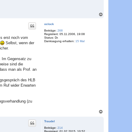
N
a
c
oclock
h
o
Beiträge:
268
Registriert:
05.11.2006, 19:08
b
ss erst noch vom
Status:
Dr.
e
Danksagung erhalten:
15 Mal
Selbst, wenn der
n
icher.
ob. Im Gegensatz zu
weise sind die
 dass man als Prof. an
ungsgespräch des HLB
 Ruf wider Erwarten
ngsverhandlung (zu
N
a
c
Traudel
h
o
Beiträge:
214
Registriert:
01.02.2015, 10:52
b