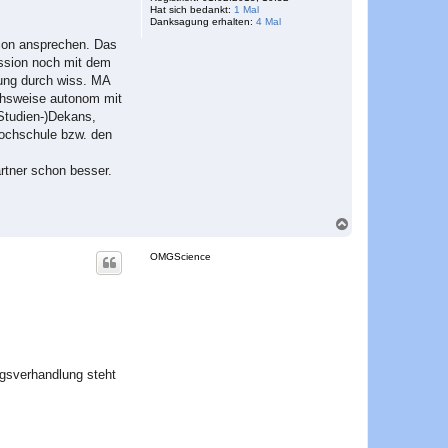
Hat sich bedankt:
1 Mal
e
Danksagung erhalten:
4 Mal
n
sion ansprechen. Das
ission noch mit dem
tung durch wiss. MA
ichsweise autonom mit
(Studien-)Dekans,
Hochschule bzw. den
artner schon besser.
N
a
c
OMGScience
h
o
b
e
n
ngsverhandlung steht