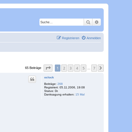
Suche
Erweiterte Suche
Registrieren
Anmelden
Seite
1
von
7
1
2
3
4
5
7
Nächste
65 Beiträge
…
oclock
Beiträge:
268
Registriert:
05.11.2006, 19:08
Status:
Dr.
Danksagung erhalten:
15 Mal