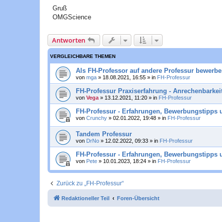
Gruß
OMGScience
Antworten
VERGLEICHBARE THEMEN
Als FH-Professor auf andere Professur bewerb
von
mga
»
18.08.2021, 16:55
» in
FH-Professur
FH-Professur Praxiserfahrung - Anrechenbarkei
von
Vega
»
13.12.2021, 11:20
» in
FH-Professur
FH-Professur - Erfahrungen, Bewerbungstipps 
von
Crunchy
»
02.01.2022, 19:48
» in
FH-Professur
Tandem Professur
von
DrNo
»
12.02.2022, 09:33
» in
FH-Professur
FH-Professur - Erfahrungen, Bewerbungstipps 
von
Pete
»
10.01.2023, 18:24
» in
FH-Professur
Zurück zu „FH-Professur“
Redaktioneller Teil
Foren-Übersicht