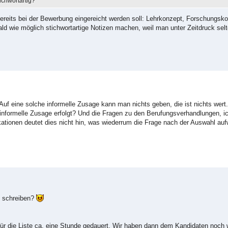
ichwortartig?
ereits bei der Bewerbung eingereicht werden soll: Lehrkonzept, Forschungsko
ld wie möglich stichwortartige Notizen machen, weil man unter Zeitdruck selte
? Auf eine solche informelle Zusage kann man nichts geben, die ist nichts wert
ie informelle Zusage erfolgt? Und die Fragen zu den Berufungsverhandlungen, i
ionen deutet dies nicht hin, was wiederrum die Frage nach der Auswahl aufwi
u schreiben?
ür die Liste ca. eine Stunde gedauert. Wir haben dann dem Kandidaten noch