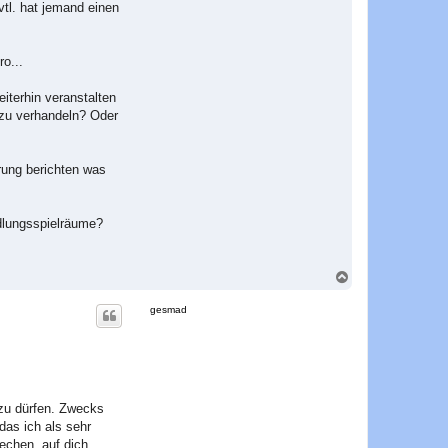
vtl. hat jemand einen
o...
eiterhin veranstalten
H zu verhandeln? Oder
rung berichten was
ndlungsspielräume?
N
a
c
gesmad
h
o
b
e
n
 zu dürfen. Zwecks
as ich als sehr
rechen, auf dich