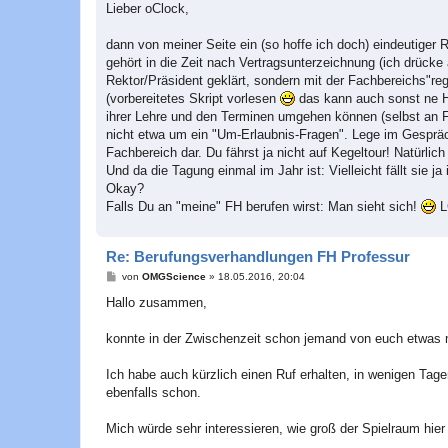
i
Lieber oClock,
t
r
a
dann von meiner Seite ein (so hoffe ich doch) eindeutiger
g
gehört in die Zeit nach Vertragsunterzeichnung (ich drück
Rektor/Präsident geklärt, sondern mit der Fachbereichs"re
(vorbereitetes Skript vorlesen
das kann auch sonst ne Hi
ihrer Lehre und den Terminen umgehen können (selbst an FH
nicht etwa um ein "Um-Erlaubnis-Fragen". Lege im Gespräc
Fachbereich dar. Du fährst ja nicht auf Kegeltour! Natürlich
Und da die Tagung einmal im Jahr ist: Vielleicht fällt sie
Okay?
Falls Du an "meine" FH berufen wirst: Man sieht sich!
L
Re: Berufungsverhandlungen FH Professur
B
von
OMGScience
»
18.05.2016, 20:04
e
i
Hallo zusammen,
t
r
a
konnte in der Zwischenzeit schon jemand von euch etwas m
g
Ich habe auch kürzlich einen Ruf erhalten, in wenigen Tag
ebenfalls schon.
Mich würde sehr interessieren, wie groß der Spielraum hier