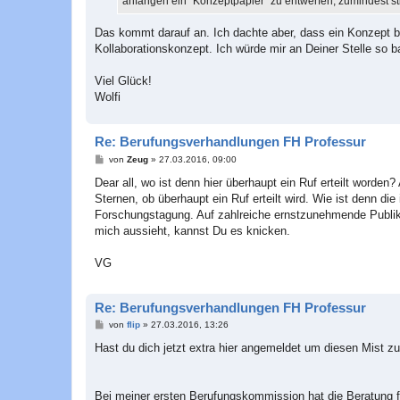
anfangen ein "Konzeptpapier" zu entwerfen, zumindest st
Das kommt darauf an. Ich dachte aber, dass ein Konzept b
Kollaborationskonzept. Ich würde mir an Deiner Stelle so ba
Viel Glück!
Wolfi
Re: Berufungsverhandlungen FH Professur
B
von
Zeug
»
27.03.2016, 09:00
e
i
Dear all, wo ist denn hier überhaupt ein Ruf erteilt worden
t
Sternen, ob überhaupt ein Ruf erteilt wird. Wie ist denn d
r
a
Forschungstagung. Auf zahlreiche ernstzunehmende Publikat
g
mich aussieht, kannst Du es knicken.
VG
Re: Berufungsverhandlungen FH Professur
B
von
flip
»
27.03.2016, 13:26
e
i
Hast du dich jetzt extra hier angemeldet um diesen Mist z
t
r
a
g
Bei meiner ersten Berufungskommission hat die Beratung f