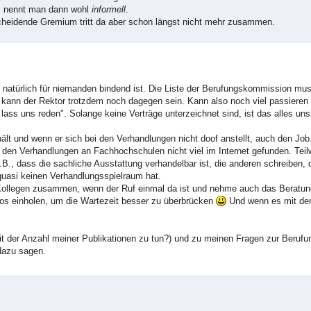
as nennt man dann wohl
informell
.
tscheidende Gremium tritt da aber schon längst nicht mehr zusammen.
on natürlich für niemanden bindend ist. Die Liste der Berufungskommission mu
 kann der Rektor trotzdem noch dagegen sein. Kann also noch viel passieren
, lass uns reden". Solange keine Verträge unterzeichnet sind, ist das alles uns
rhält und wenn er sich bei den Verhandlungen nicht doof anstellt, auch den J
den Verhandlungen an Fachhochschulen nicht viel im Internet gefunden. Teil
.B., dass die sachliche Ausstattung verhandelbar ist, die anderen schreiben,
quasi keinen Verhandlungsspielraum hat.
n Kollegen zusammen, wenn der Ruf einmal da ist und nehme auch das Berat
nfos einholen, um die Wartezeit besser zu überbrücken
Und wenn es mit dem
 der Anzahl meiner Publikationen zu tun?) und zu meinen Fragen zur Berufu
dazu sagen.