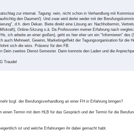
 Ratschlag zur internat. Tagung: nein, nicht schon in Verhandlung mit Kommis
e aufrichtig den Daumen!). Und zwar wird derlei weder mit der Berufungskomm
gierung", d.h. dem Dekan. Biete direkt eine Lösung an: Nachholtermin, Vertre
lfskraft), Online-Sitzung o.ä. Da Professoren meiner Erfahrung nach vergle
s, ich arbeite an einer großen), geht es hier eher um ein "Informieren" des 
h auch Mehrwert, Gewinn, Marketingeffekt der Tagungsorganisation für die 
 lohnt sich die wiss. Präsenz für den FB.
 ja in Dein zweites Dienst-Semester. Dann kennste den Laden und die Anprechp
G Traudel
ehr bzgl. der Berufungsverhandlung an einer FH in Erfahrung bringen?
en einen Termin mit dem HLB für das Gespräch und der Termin für die Berufu
 eigentlich ist und welche Erfahrungen ihr dabei gemacht habt.