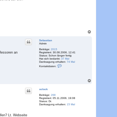
N
a
c
Sebastian
h
Admin
o
Beiträge:
2015
b
ofessoren an
Registriert:
30.08.2006, 12:41
e
Status:
Schon länger fertig
n
Hat sich bedankt:
37 Mal
Danksagung erhalten:
74 Mal
K
Kontaktdaten:
o
n
t
a
N
k
t
a
d
c
oclock
a
h
t
o
Beiträge:
268
e
Registriert:
05.11.2006, 19:08
b
n
Status:
Dr.
e
v
Danksagung erhalten:
15 Mal
o
n
n
S
llen? Lt. Webseite
e