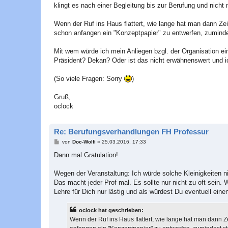
klingt es nach einer Begleitung bis zur Berufung und nicht 
Wenn der Ruf ins Haus flattert, wie lange hat man dann Zeit
schon anfangen ein "Konzeptpapier" zu entwerfen, zumindes
Mit wem würde ich mein Anliegen bzgl. der Organisation e
Präsident? Dekan? Oder ist das nicht erwähnenswert und 
(So viele Fragen: Sorry
)
Gruß,
oclock
Re: Berufungsverhandlungen FH Professur
B
von
Doc-Wolfi
»
25.03.2016, 17:33
e
i
Dann mal Gratulation!
t
r
a
Wegen der Veranstaltung: Ich würde solche Kleinigkeiten n
g
Das macht jeder Prof mal. Es sollte nur nicht zu oft sein.
Lehre für Dich nur lästig und als würdest Du eventuell einen
oclock hat geschrieben:
Wenn der Ruf ins Haus flattert, wie lange hat man dann Ze