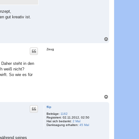
nzept,
n gut kreativ ist.
N
a
c
Zeug
h
o
b
. Daher steht in den
e
ch weiß nicht?
n
rft. So wie es für
N
a
c
flip
h
o
Beiträge:
1162
Registriert:
02.11.2012, 02:50
b
Hat sich bedankt:
2 Mal
e
Danksagung erhalten:
45 Mal
n
 während seines