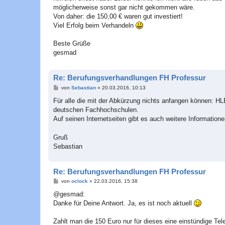
möglicherweise sonst gar nicht gekommen wäre.
Von daher: die 150,00 € waren gut investiert!
Viel Erfolg beim Verhandeln
Beste Grüße
gesmad
Re: Berufungsverhandlungen FH Professur
B
von
Sebastian
»
20.03.2016, 10:13
e
i
Für alle die mit der Abkürzung nichts anfangen können: HL
t
deutschen Fachhochschulen.
r
a
Auf seinen Internetseiten gibt es auch weitere Informatio
g
Gruß
Sebastian
Re: Berufungsverhandlungen FH Professur
B
von
oclock
»
22.03.2016, 15:38
e
i
@gesmad:
t
Danke für Deine Antwort. Ja, es ist noch aktuell
r
a
g
Zahlt man die 150 Euro nur für dieses eine einstündige Te