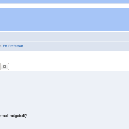
FH-Professur
Suche
Erweiterte Suche
mell mitgeteilt)!