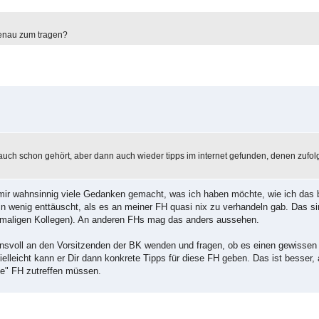
 genau zum tragen?
es auch schon gehört, aber dann auch wieder tipps im internet gefunden, denen zufo
 mir wahnsinnig viele Gedanken gemacht, was ich haben möchte, wie ich das 
 wenig enttäuscht, als es an meiner FH quasi nix zu verhandeln gab. Das si
emaligen Kollegen). An anderen FHs mag das anders aussehen.
uensvoll an den Vorsitzenden der BK wenden und fragen, ob es einen gewissen
leicht kann er Dir dann konkrete Tipps für diese FH geben. Das ist besser, a
ine" FH zutreffen müssen.