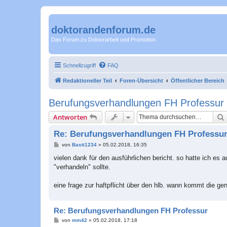
doktorandenforum.de
Das Forum zu Doktorarbeit und Promotion
Schnellzugriff
FAQ
Redaktioneller Teil
Foren-Übersicht
Öffentlicher Bereich
Berufungsverhandlungen FH Professur
Antworten
Re: Berufungsverhandlungen FH Professu
B
von
Basti1234
»
05.02.2018, 16:35
e
i
vielen dank für den ausführlichen bericht. so hatte ich es
t
"verhandeln" sollte.
r
a
g
eine frage zur haftpflicht über den hlb. wann kommt die g
Re: Berufungsverhandlungen FH Professur
B
von
mm42
»
05.02.2018, 17:18
e