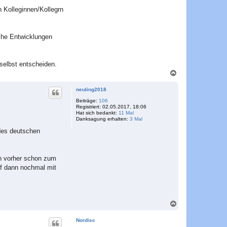
n
n Kolleginnen/Kollegrn
sche Entwicklungen
 selbst entscheiden.
N
a
c
neuling2018
h
o
Beiträge:
106
Registriert:
02.05.2017, 18:06
b
Hat sich bedankt:
11 Mal
e
Danksagung erhalten:
3 Mal
n
des deutschen
an vorher schon zum
uf dann nochmal mit
N
a
c
Nordisc
h