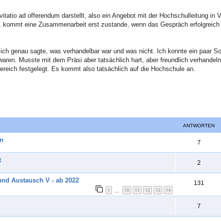
tatio ad offerendum darstellt, also ein Angebot mit der Hochschulleitung in V
t, kommt eine Zusammenarbeit erst zustande, wenn das Gespräch erfolgreich 
lich genau sagte, was verhandelbar war und was nicht. Ich konnte ein paar S
ren. Musste mit dem Präsi aber tatsächlich hart, aber freundlich verhandel
ereich festgelegt. Es kommt also tatsächlich auf die Hochschule an.
ANTWORTEN
en
A
7
n
t
A
2
t
n
und Austausch V - ab 2022
w
A
131
t
1
10
11
12
13
14
…
o
n
w
A
7
r
t
o
n
t