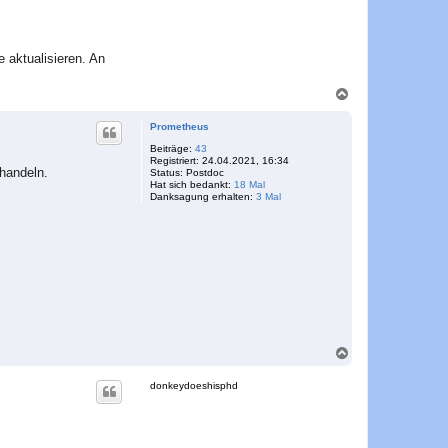
 aktualisieren. An
N
a
c
Prometheus
h
o
Beiträge:
43
Registriert:
24.04.2021, 16:34
b
rhandeln.
Status:
Postdoc
e
Hat sich bedankt:
18 Mal
n
Danksagung erhalten:
3 Mal
N
a
c
donkeydoeshisphd
h
o
b
e