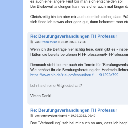
a
es auch eine längere Frist bis man sich entscheiden soll.
g
Bei Bleibeverhandlungen kann es sicher auch mal länger d
Gleichzeitig bin ich aber mir auch ziemlich sicher, dass P
sich finde ich sowas aber ganz gut, dann bekommt man et
Re: Berufungsverhandlungen FH Professur
B
von
Prometheus
»
08.05.2022, 17:16
e
i
Wenn ich die Beiträge hier richtig lese, dann gibt es - insb
t
Hätten die bereits berufenen FH-Professoren/FH-Professo
r
a
g
Demnach steht bei mir auch ein Termin für "Berufungsverh
Wie schätzt ihr die Berufungsberatung des Hochschullehre
https://www.hlb.de/ziel-professur/beruf ... 9f1292a799
Lohnt sich eine Mitgliedschaft?
Vielen Dank!
Re: Berufungsverhandlungen FH Professur
B
von
donkeydoeshisphd
»
19.05.2022, 06:49
e
i
Doe "Verhandlung" sah bei mir auch so aus, dass ich begr
t