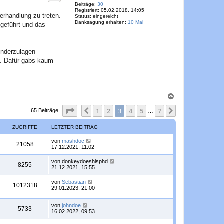
o
Beiträge:
30
Registriert:
05.02.2018, 14:05
b
erhandlung zu treten.
Status:
eingereicht
e
Danksagung erhalten:
10 Mal
geführt und das
n
onderzulagen
n. Dafür gabs kaum
N
a
Seite
3
von
7
1
2
3
4
5
7
c
Vorherige
Nächste
65 Beiträge
…
h
o
ZUGRIFFE
LETZTER BEITRAG
b
e
L
von
mashdoc
Z
21058
n
e
17.12.2021, 11:02
t
u
z
L
von
donkeydoeshisphd
Z
8255
t
e
21.12.2021, 15:55
g
e
t
r
u
z
L
von
Sebastian
r
B
Z
1012318
t
e
29.01.2023, 21:00
e
g
e
t
i
i
r
u
z
t
r
B
L
von
johndoe
t
r
Z
5733
f
e
g
e
16.02.2022, 09:53
e
a
i
i
t
r
g
u
t
f
z
B