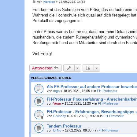
B
von
Nordisc
»
23.06.2023, 14:58
e
i
Erst kommt das Schreiben vom Präsi, das de facto eine Invi
t
Während die Hochschule sich quasi auf dich festgelegt ha
r
a
Protokoll dir zugegangen ist.
g
In der Praxis war es bei mir so, dass mir mein Dekan ziem
raushandeln, die zudem Ruhegehaltsfähig und dynamisch wa
Berufungsmittel und auch Mitarbeiter sind durch den Fachb
Viel Erfolg!
Antworten
VERGLEICHBARE THEMEN
Als FH-Professor auf andere Professur bewerb
von
mga
»
18.08.2021, 16:55
» in
FH-Professur
FH-Professur Praxiserfahrung - Anrechenbarkei
von
Vega
»
13.12.2021, 11:20
» in
FH-Professur
FH-Professur - Erfahrungen, Bewerbungstipps 
von
Crunchy
»
02.01.2022, 19:48
» in
FH-Professur
Tandem Professur
von
DrNo
»
12.02.2022, 09:33
» in
FH-Professur