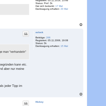
Registriert:
05.11.2016, 15:46
b
Status:
Prof. Dr.
e
Hat sich bedankt:
17 Mal
n
Danksagung erhalten:
20 Mal
N
a
c
oclock
h
o
Beiträge:
268
Registriert:
05.11.2006, 19:08
b
Status:
Dr.
e
Danksagung erhalten:
15 Mal
n
lge man "verhandeln"
begründen kann etc.
nd aber nur meine
ls jeder Tipp im
N
a
c
Hickey
h