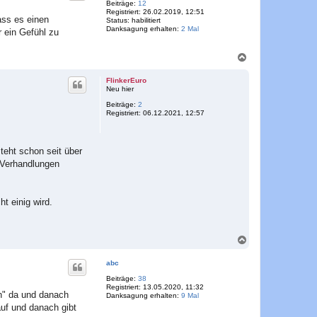
o
Beiträge:
12
Registriert:
26.02.2019, 12:51
b
ass es einen
Status:
habilitiert
e
Danksagung erhalten:
2 Mal
r ein Gefühl zu
n
N
a
c
FlinkerEuro
h
Neu hier
o
Beiträge:
2
b
Registriert:
06.12.2021, 12:57
e
n
teht schon seit über
h Verhandlungen
t einig wird.
N
a
c
abc
h
o
Beiträge:
38
Registriert:
13.05.2020, 11:32
b
h" da und danach
Danksagung erhalten:
9 Mal
e
auf und danach gibt
n