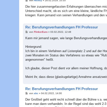
B
von
Hickey
»
28.02.2019, 10:35
e
i
Die hier zusammengefassten Erfahrungen überraschen mich 
t
Unterschied macht, ob es sich um eine kleine, ländliche F
r
a
kriegen: Kann jemand von seinen Verhandlungen und den 
g
Re: Berufungsverhandlungen FH Professur
B
von
FlinkerEuro
»
03.02.2022, 12:48
e
i
Kann mir jemand sagen, wie lange Berufungsverhandlungen
t
r
a
Hintergrund:
g
Ich bin in einem Verfahren auf Listenplatz 2 und auf der 
zwei Monaten im Status des Verfahrens so etwas wie "Rufan
angenommen" heißt.
Ich glaube, dieser Post dient vor allem meiner Hoffnung, d
Meint ihr, dass diese (glaskugelartige) Annahme ansatzweis
Re: Berufungsverhandlungen FH Professur
B
von
abc
»
04.02.2022, 14:00
e
i
Der Großteil geht wohl recht schnell über die Bühne v.a.
t
kann man dann verhandeln. In der Regel sind das wohl 2-3 
r