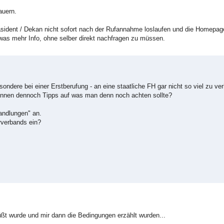
auern.
räsident / Dekan nicht sofort nach der Rufannahme loslaufen und die Homepage
was mehr Info, ohne selber direkt nachfragen zu müssen.
esondere bei einer Erstberufung - an eine staatliche FH gar nicht so viel zu ve
rinnen dennoch Tipps auf was man denn noch achten sollte?
andlungen" an.
rverbands ein?
üßt wurde und mir dann die Bedingungen erzählt wurden...