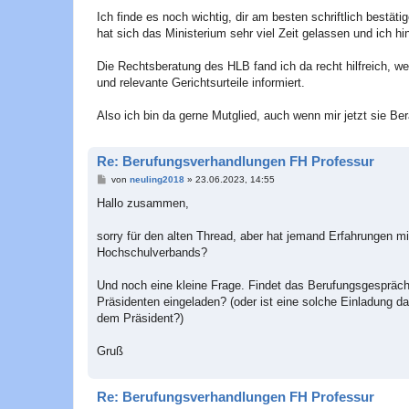
r
a
Ich finde es noch wichtig, dir am besten schriftlich bestä
g
hat sich das Ministerium sehr viel Zeit gelassen und ich hin
Die Rechtsberatung des HLB fand ich da recht hilfreich, wei
und relevante Gerichtsurteile informiert.
Also ich bin da gerne Mutglied, auch wenn mir jetzt sie Ber
Re: Berufungsverhandlungen FH Professur
B
von
neuling2018
»
23.06.2023, 14:55
e
i
Hallo zusammen,
t
r
a
sorry für den alten Thread, aber hat jemand Erfahrungen
g
Hochschulverbands?
Und noch eine kleine Frage. Findet das Berufungsgespräch 
Präsidenten eingeladen? (oder ist eine solche Einladung 
dem Präsident?)
Gruß
Re: Berufungsverhandlungen FH Professur