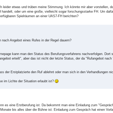
leider etwas und trüben meine Stimmung. Ich könnte mir aber vorstellen, d
H handelt, oder um eine große, vielleicht sogar forschungsstarke FH. Um dafü
verfügbaren Spielräumen an einer UAS7-FH berichten?
 nach Angebot eines Rufes in der Regel dauern?
Homepage kann man den Status des Berufungsverfahrens nachverfolgen. Dort s
gebot erteilt", aber das ist nicht der letzte Status, der da "Rufangebot nac
ass der Erstplatzierte den Ruf ablehnt oder man sich in den Verhandlungen nich
e im Lichte der Situation erlaubt ist?
 wenn es eine Erstberufung ist. Da bekommt man eine Einladung zum "Gespräc
Monate bis alles über die Bühne ist. Einladung zum Gespräch hat einen Vorl