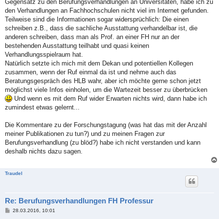
Gegensatz zu den Berufungsverhandlungen an Universitäten, habe ich zu
den Verhandlungen an Fachhochschulen nicht viel im Internet gefunden.
Teilweise sind die Informationen sogar widersprüchlich: Die einen
schreiben z.B., dass die sachliche Ausstattung verhandelbar ist, die
anderen schreiben, dass man als Prof. an einer FH nur an der
bestehenden Ausstattung teilhabt und quasi keinen
Verhandlungsspielraum hat.
Natürlich setzte ich mich mit dem Dekan und potentiellen Kollegen
zusammen, wenn der Ruf einmal da ist und nehme auch das
Beratungsgespräch des HLB wahr, aber ich möchte gerne schon jetzt
möglichst viele Infos einholen, um die Wartezeit besser zu überbrücken
Und wenn es mit dem Ruf wider Erwarten nichts wird, dann habe ich
zumindest etwas gelernt...
Die Kommentare zu der Forschungstagung (was hat das mit der Anzahl
meiner Publikationen zu tun?) und zu meinen Fragen zur
Berufungsverhandlung (zu blöd?) habe ich nicht verstanden und kann
deshalb nichts dazu sagen.
Traudel
Re: Berufungsverhandlungen FH Professur
B
28.03.2016, 10:01
e