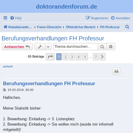
doktorandenforum.de
FAQ
Registrieren
Anmelden
S
Redaktioneller Teil
Foren-Übersicht
Öffentlicher Bereich
FH-Professur
u
Berufungsverhandlungen FH Professur
c
Suche
Erweiterte
Antworten
h
e
Seite
1
von
7
1
2
3
4
5
7
Nächste
65 Beiträge
…
oclock
Berufungsverhandlungen FH Professur
B
15.03.2016, 00:30
e
i
Hallöchen,
t
r
a
Meine Statistik bisher:
g
1. Bewerbung: Einladung -> 3. Listenplatz
2. Bewerbung: Einladung -> Sie wollen mich (wurde mir informell
mitgeteilt)!