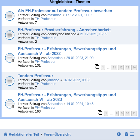
Vergleichbare Themen
Als FH-Professor auf andere Professur bewerben
Letzter Beitrag von
mashdoc
«
17.12.2021, 11:02
Verfasst in
FH-Professur
Antworten:
7
FH-Professur Praxiserfahrung - Anrechenbarkeit
Letzter Beitrag von
donkeydoeshisphd
«
21.12.2021, 15:55
Verfasst in
FH-Professur
Antworten:
2
FH-Professur - Erfahrungen, Bewerbungstipps und
Austausch V - ab 2022
Letzter Beitrag von
Sebastian
«
29.01.2023, 21:00
Verfasst in
FH-Professur
Antworten:
131
1
11
12
13
14
…
Tandem Professur
Letzter Beitrag von
johndoe
«
16.02.2022, 09:53
Verfasst in
FH-Professur
Antworten:
7
FH-Professur - Erfahrungen, Bewerbungstipps und
Austausch VI - ab 2023
Letzter Beitrag von
Sebastian
«
14.01.2024, 10:43
Verfasst in
FH-Professur
Antworten:
103
1
8
9
10
11
…
Redaktioneller Teil
Foren-Übersicht