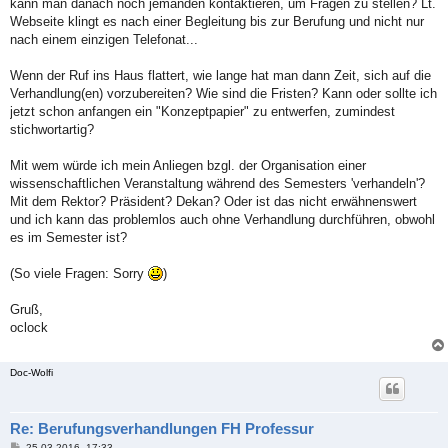
kann man danach noch jemanden kontaktieren, um Fragen zu stellen? Lt.
Webseite klingt es nach einer Begleitung bis zur Berufung und nicht nur
nach einem einzigen Telefonat...
Wenn der Ruf ins Haus flattert, wie lange hat man dann Zeit, sich auf die
Verhandlung(en) vorzubereiten? Wie sind die Fristen? Kann oder sollte ich
jetzt schon anfangen ein "Konzeptpapier" zu entwerfen, zumindest
stichwortartig?
Mit wem würde ich mein Anliegen bzgl. der Organisation einer
wissenschaftlichen Veranstaltung während des Semesters 'verhandeln'?
Mit dem Rektor? Präsident? Dekan? Oder ist das nicht erwähnenswert
und ich kann das problemlos auch ohne Verhandlung durchführen, obwohl
es im Semester ist?
(So viele Fragen: Sorry
)
Gruß,
oclock
Doc-Wolfi
Re: Berufungsverhandlungen FH Professur
B
25.03.2016, 17:33