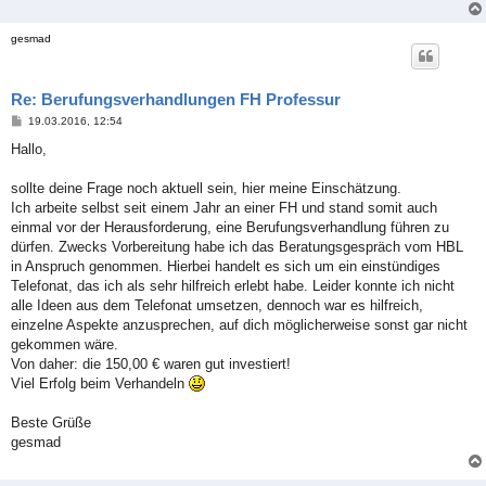
gesmad
Re: Berufungsverhandlungen FH Professur
B
19.03.2016, 12:54
e
i
Hallo,
t
r
a
sollte deine Frage noch aktuell sein, hier meine Einschätzung.
g
Ich arbeite selbst seit einem Jahr an einer FH und stand somit auch
einmal vor der Herausforderung, eine Berufungsverhandlung führen zu
dürfen. Zwecks Vorbereitung habe ich das Beratungsgespräch vom HBL
in Anspruch genommen. Hierbei handelt es sich um ein einstündiges
Telefonat, das ich als sehr hilfreich erlebt habe. Leider konnte ich nicht
alle Ideen aus dem Telefonat umsetzen, dennoch war es hilfreich,
einzelne Aspekte anzusprechen, auf dich möglicherweise sonst gar nicht
gekommen wäre.
Von daher: die 150,00 € waren gut investiert!
Viel Erfolg beim Verhandeln
Beste Grüße
gesmad