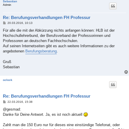
Sebastian
Admin
Re: Berufungsverhandlungen FH Professur
B
20.03.2016, 10:13
e
i
Für alle die mit der Abkürzung nichts anfangen können: HLB ist der
t
Hochschullehrerbund, der Berufsverband der Professorinnen und
r
a
Professoren an deutschen Fachhochschulen.
g
Auf seinen Internetseiten gibt es auch weitere Informationen zu der
angebotenen
Berufungsberatung
.
Gruß
Sebastian
oclock
Re: Berufungsverhandlungen FH Professur
B
22.03.2016, 15:38
e
i
@gesmad:
t
Danke für Deine Antwort. Ja, es ist noch aktuell
r
a
g
Zahlt man die 150 Euro nur für dieses eine einstündige Telefonat, oder