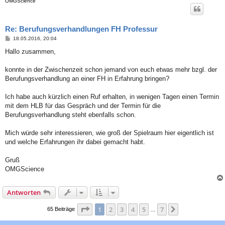
OMGScience
Re: Berufungsverhandlungen FH Professur
B
18.05.2016, 20:04
e
i
Hallo zusammen,
t
r
a
konnte in der Zwischenzeit schon jemand von euch etwas mehr bzgl. der
g
Berufungsverhandlung an einer FH in Erfahrung bringen?
Ich habe auch kürzlich einen Ruf erhalten, in wenigen Tagen einen Termin
mit dem HLB für das Gespräch und der Termin für die
Berufungsverhandlung steht ebenfalls schon.
Mich würde sehr interessieren, wie groß der Spielraum hier eigentlich ist
und welche Erfahrungen ihr dabei gemacht habt.
Gruß
OMGScience
Antworten
Seite
1
von
7
1
2
3
4
5
7
Nächste
65 Beiträge
…