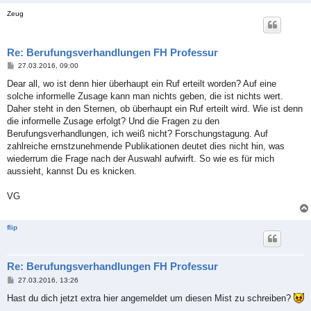
Zeug
Re: Berufungsverhandlungen FH Professur
B
27.03.2016, 09:00
e
i
Dear all, wo ist denn hier überhaupt ein Ruf erteilt worden? Auf eine
t
solche informelle Zusage kann man nichts geben, die ist nichts wert.
r
a
Daher steht in den Sternen, ob überhaupt ein Ruf erteilt wird. Wie ist denn
g
die informelle Zusage erfolgt? Und die Fragen zu den
Berufungsverhandlungen, ich weiß nicht? Forschungstagung. Auf
zahlreiche ernstzunehmende Publikationen deutet dies nicht hin, was
wiederrum die Frage nach der Auswahl aufwirft. So wie es für mich
aussieht, kannst Du es knicken.
VG
flip
Re: Berufungsverhandlungen FH Professur
B
27.03.2016, 13:26
e
i
Hast du dich jetzt extra hier angemeldet um diesen Mist zu schreiben?
t