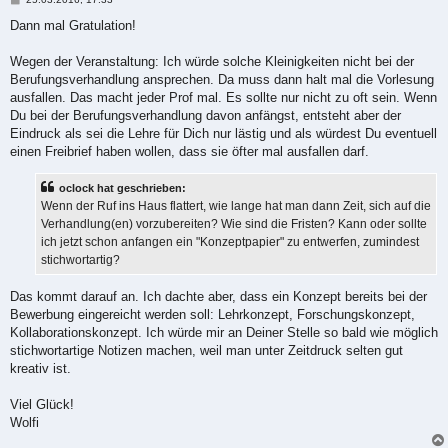
e
i
Dann mal Gratulation!
t
r
a
Wegen der Veranstaltung: Ich würde solche Kleinigkeiten nicht bei der
g
Berufungsverhandlung ansprechen. Da muss dann halt mal die Vorlesung
ausfallen. Das macht jeder Prof mal. Es sollte nur nicht zu oft sein. Wenn
Du bei der Berufungsverhandlung davon anfängst, entsteht aber der
Eindruck als sei die Lehre für Dich nur lästig und als würdest Du eventuell
einen Freibrief haben wollen, dass sie öfter mal ausfallen darf.
oclock hat geschrieben:
Wenn der Ruf ins Haus flattert, wie lange hat man dann Zeit, sich auf die
Verhandlung(en) vorzubereiten? Wie sind die Fristen? Kann oder sollte
ich jetzt schon anfangen ein "Konzeptpapier" zu entwerfen, zumindest
stichwortartig?
Das kommt darauf an. Ich dachte aber, dass ein Konzept bereits bei der
Bewerbung eingereicht werden soll: Lehrkonzept, Forschungskonzept,
Kollaborationskonzept. Ich würde mir an Deiner Stelle so bald wie möglich
stichwortartige Notizen machen, weil man unter Zeitdruck selten gut
kreativ ist.
Viel Glück!
Wolfi