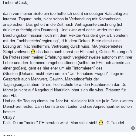
i
Lieber oClock,
t
r
a
dann von meiner Seite ein (so hoffe ich doch) eindeutiger Ratschlag zur
g
internat. Tagung: nein, nicht schon in Verhandlung mit Kommission
ansprechen. Das gehört in die Zeit nach Vertragsunterzeichnung (ich
drücke aufrichtig den Daumen!). Und zwar wird derlei weder mit der
Berufungskommission noch mit dem Rektor/Präsident geklärt, sondern
mit der Fachbereichs"regierung", d.h. dem Dekan. Biete direkt eine
Lösung an: Nachholtermin, Vertretung durch wiss. MA (vorbereitetes
Skript vorlesen
das kann auch sonst ne Hilfskraft), Online-Sitzung o.ä.
Da Professoren meiner Erfahrung nach vergleichsweise autonom mit ihrer
Lehre und den Terminen umgehen können (selbst an FHs, ich arbeite an
einer großen), geht es hier eher um ein "Informieren" des
(Studien-)Dekans, nicht etwa um ein "Um-Erlaubnis-Fragen". Lege im
Gespräch auch Mehrwert, Gewinn, Marketingeffekt der
Tagungsorganisation für die Hochschule bzw. den Fachbereich dar. Du
fährst ja nicht auf Kegeltour! Natürlich lohnt sich die wiss. Präsenz für
den FB.
Und da die Tagung einmal im Jahr ist: Vielleicht fällt sie ja in Dein zweites
Dienst-Semester. Dann kennste den Laden und die Anprechpartner schon
besser.
Okay?
Falls Du an "meine" FH berufen wirst: Man sieht sich!
LG Traudel