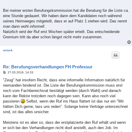
r
a
g
Bei meiner ersten Berufungskommission hat die Beratung für die Liste ca.
eine Stunde gedauert. Wir haben dann dem Kandidaten noch während
seines Heimweges mitgeteilt, dass er auf Platz 1 stehen wird. Das nennt
man dann wohl
informell
.
Natürlich wird der Ruf erst Wochen später erteilt. Das entscheidende
Gremium tritt da aber schon längst nicht mehr zusammen.
oclock
Re: Berufungsverhandlungen FH Professur
B
27.03.2016, 14:33
e
i
"Zeug" hat insofern Recht, dass eine informelle Information natürlich für
t
niemanden bindend ist. Die Liste der Berufungskommission muss erst
r
a
noch vom Fachbereichsrat bestätigt werden (durch Wahl) und danach
g
kann der Rektor trotzdem noch dagegen sein. Kann also noch viel
passieren
Selbst, wenn der Ruf ins Haus flattert ist das nur ein "Wir
hätten Dich gerne, lass uns reden". Solange keine Verträge unterzeichnet
sind, ist das alles unsicher.
Meistens ist es aber so, dass der erstplatzierte den Ruf erhält und wenn
er sich bei den Verhandlungen nicht doof anstellt, auch den Job. Im