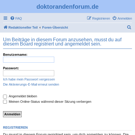
doktorandenforum.de
FAQ
Registrieren
Anmelden
S
Redaktioneller Teil
Foren-Übersicht
u
Um Beiträge in diesem Forum anzusehen, musst du auf
c
diesem Board registriert und angemeldet sein.
h
Benutzername:
e
Passwort:
Ich habe mein Passwort vergessen
Die Aktivierungs-E-Mail erneut senden
Angemeldet bleiben
Meinen Online-Status während dieser Sitzung verbergen
REGISTRIEREN
Du musst in diesem Forum registriert sein, um dich anmelden zu können. Die