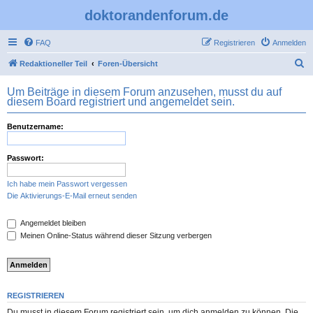
doktorandenforum.de
FAQ
Registrieren
Anmelden
S
Redaktioneller Teil
Foren-Übersicht
u
Um Beiträge in diesem Forum anzusehen, musst du auf
c
diesem Board registriert und angemeldet sein.
h
Benutzername:
e
Passwort:
Ich habe mein Passwort vergessen
Die Aktivierungs-E-Mail erneut senden
Angemeldet bleiben
Meinen Online-Status während dieser Sitzung verbergen
REGISTRIEREN
Du musst in diesem Forum registriert sein, um dich anmelden zu können. Die