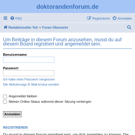
doktorandenforum.de
FAQ
Registrieren
Anmelden
S
Redaktioneller Teil
Foren-Übersicht
u
Um Beiträge in diesem Forum anzusehen, musst du auf
c
diesem Board registriert und angemeldet sein.
h
Benutzername:
e
Passwort:
Ich habe mein Passwort vergessen
Die Aktivierungs-E-Mail erneut senden
Angemeldet bleiben
Meinen Online-Status während dieser Sitzung verbergen
REGISTRIEREN
Du musst in diesem Forum registriert sein, um dich anmelden zu können. Die