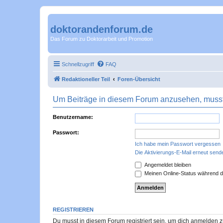
doktorandenforum.de
Das Forum zu Doktorarbeit und Promotion
Schnellzugriff
FAQ
Redaktioneller Teil
Foren-Übersicht
Um Beiträge in diesem Forum anzusehen, musst 
Benutzername:
Passwort:
Ich habe mein Passwort vergessen
Die Aktivierungs-E-Mail erneut send
Angemeldet bleiben
Meinen Online-Status während d
REGISTRIEREN
Du musst in diesem Forum registriert sein, um dich anmelden zu