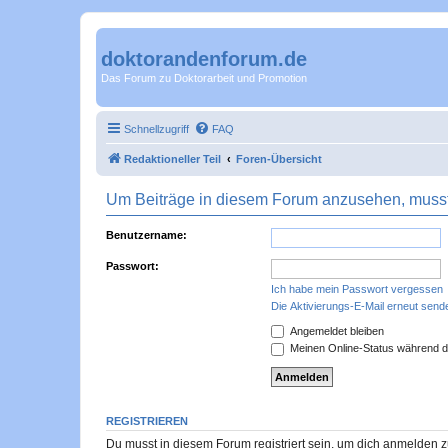
doktorandenforum.de
Das Forum zu Doktorarbeit und Promotion
Schnellzugriff
FAQ
Redaktioneller Teil
Foren-Übersicht
Um Beiträge in diesem Forum anzusehen, musst 
Benutzername:
Passwort:
Ich habe mein Passwort vergessen
Die Aktivierungs-E-Mail erneut send
Angemeldet bleiben
Meinen Online-Status während d
REGISTRIEREN
Du musst in diesem Forum registriert sein, um dich anmelden zu