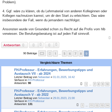
Problem).
4. Ggf. wäre zu klären, ob du Lehrmaterial von anderen Kolleginnen oder
Kollegen nachnutzen kannst, um dir den Start zu erleichtern. Das wäre
insbesondere der Fall, wenn du jemandem nachfolgst.
Ansonsten wurde von Grounded schon zu Recht auf die Profis vom hlb
verwiesen. Die Berufungsberatung ist auf jeden Fall sinnvoll.
Antworten
Seite
9
von
9
1
5
6
7
8
9
Vorherige
90 Beiträge
…
Vergleichbare Themen
FH-Professur - Erfahrungen, Bewerbungstipps und
Austausch VII - ab 2024
Letzter Beitrag von
Sebastian
«
01.01.2025, 16:42
Verfasst in
FH-Professur
Antworten:
90
1
7
8
9
10
…
FH-Professur - Erfahrungen, Bewerbungstipps und
Austausch V - ab 2022
Letzter Beitrag von
Sebastian
«
29.01.2023, 21:00
Verfasst in
FH-Professur
Antworten:
131
1
11
12
13
14
…