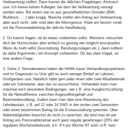
Verbeamtung stellen. Dann kamen die üblichen Fragebögen, Amtsarzt
usw. Ich kenne keinen Kollegen, bei dem die Verbeamtung versagt
worden wäre. Bei einem war es aus gesundheitlichen Gründen (BMI,
Blutdruck, ... ) aber knapp. Manche stellen den Antrag auf Verbeamtung
aber auch nicht, oder sind über der Altersgrenze. Kläre am besten vorab
mit der Personalabteilung die übliche Handhabung.
2. Du kannst fragen, ob du etwas vorbereiten sollst. Meistens versuchen
dich die Hochschulen aber einfach so günstig wie möglich einzukaufen.
Wenn du mehr willst (Ausstattung, Berufungszulagen etc.), dann solltest
du dafür Argumente / ein Konzept vorbereiten. Ob das dann klappt, ist
eine andere Frage.
3. Siehe 2. Normalerweise haben die HAWs kaum Verhandlungsspielraum
und im Gegensatz zu Unis gibt es auch weniger Bedarf an Laboren,
Großgeräten usw. Natürlich hätte gern jeder einen oder zwei Mitarbeitende
oder ein Sekretariat, aber das ist aussichtslos. Verhandeln kann man
maximal noch besondere Bedingungen, wie z.B. eine Ausgleichszahlung
für die Nettodifferenz zwischen Angestelltengehalt und
Beamtenbesoldung. Zudem kann man über eine Absenkung des
Lehrdeputats, z.B. auf 12 oder 14 SWS in den ersten zwei Semestern
oder einen bestimmten Betrag für die Erstausstattung sprechen. Über
Nebentätigkeiten brauchst du nicht zu sprechen, die wird man dir per
Antrag ans Personaldezernat auch ganz regulär genehmigen (20% der
regulären Wochenarbeitszeit, d.h. 8 h pro Woche NT sind i.d.R. kein