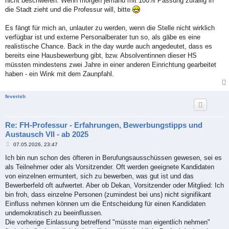
nicht beschweren. Wenn morgen jemand mit 100% Passung zufällig in
die Stadt zieht und die Professur will, bitte
Es fängt für mich an, unlauter zu werden, wenn die Stelle nicht wirklich
verfügbar ist und externe Personalberater tun so, als gäbe es eine
realistische Chance. Back in the day wurde auch angedeutet, dass es
bereits eine Hausbewerbung gibt, bzw. Absolventinnen dieser HS
müssten mindestens zwei Jahre in einer anderen Einrichtung gearbeitet
haben - ein Wink mit dem Zaunpfahl.
feverish
Re: FH-Professur - Erfahrungen, Bewerbungstipps und
Austausch VII - ab 2025
B
07.05.2026, 23:47
e
i
Ich bin nun schon des öfteren in Berufungsausschüssen gewesen, sei es
t
als Teilnehmer oder als Vorsitzender. Oft werden geeignete Kandidaten
r
a
von einzelnen ermuntert, sich zu bewerben, was gut ist und das
g
Bewerberfeld oft aufwertet. Aber ob Dekan, Vorsitzender oder Mitglied: Ich
bin froh, dass einzelne Personen (zumindest bei uns) nicht signifikant
Einfluss nehmen können um die Entscheidung für einen Kandidaten
undemokratisch zu beeinflussen.
Die vorherige Einlassung betreffend "müsste man eigentlich nehmen"