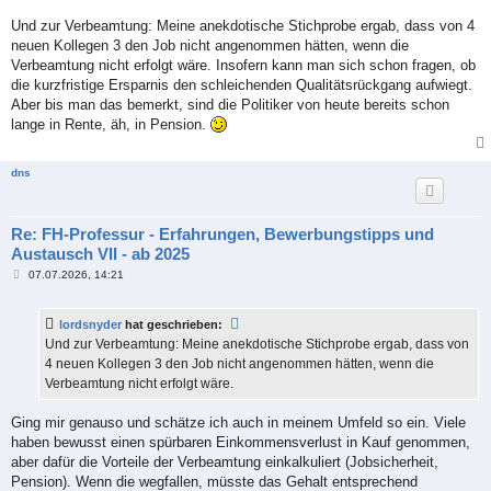
Und zur Verbeamtung: Meine anekdotische Stichprobe ergab, dass von 4
neuen Kollegen 3 den Job nicht angenommen hätten, wenn die
Verbeamtung nicht erfolgt wäre. Insofern kann man sich schon fragen, ob
die kurzfristige Ersparnis den schleichenden Qualitätsrückgang aufwiegt.
Aber bis man das bemerkt, sind die Politiker von heute bereits schon
lange in Rente, äh, in Pension.
dns
Re: FH-Professur - Erfahrungen, Bewerbungstipps und
Austausch VII - ab 2025
B
07.07.2026, 14:21
e
i
t
lordsnyder
hat geschrieben:
r
a
Und zur Verbeamtung: Meine anekdotische Stichprobe ergab, dass von
g
4 neuen Kollegen 3 den Job nicht angenommen hätten, wenn die
Verbeamtung nicht erfolgt wäre.
Ging mir genauso und schätze ich auch in meinem Umfeld so ein. Viele
haben bewusst einen spürbaren Einkommensverlust in Kauf genommen,
aber dafür die Vorteile der Verbeamtung einkalkuliert (Jobsicherheit,
Pension). Wenn die wegfallen, müsste das Gehalt entsprechend