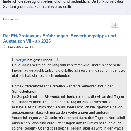
finde ich diesbezüglich befremdlich und bedenklich. Da funktioniert das
System jedenfalls klar nicht wie es sollte.
lordsnyder
Re: FH-Professur - Erfahrungen, Bewerbungstipps und
Austausch VII - ab 2025
B
21.05.2026, 12:28
e
i
t
Marijke
hat geschrieben:
r
a
Hallo, da es bei mir auch langsam konkreter wird, sind ein paar neue
g
Fragen aufgetaucht. Entschuldigt bitte, falls es die Infos schon irgendwo
gibt. Ich hab sie noch nicht gefunden.
Home-Office/Anwesenheitszeiten während Semester und in den
Semesterferien:
Im Gespräch mit der BK wurde mir berichtet, dass die VL an drei Tagen
stattfinden würden, ich aber einen 4. Tag im Büro anwesend sein
müsste. Das hat mich doch etwas überrascht. Ich bin irgendwie davon
ausgegangen, dass ich nur zu den Vorlesungen und anderen
Veranstaltungen vor Ort sein müssten und dazu drei Tage im Normalfall
ausreichen. Was sind eure Erfahrungen dazu? Gibt es bei euch auch
solche Regeln? Oder gibt es solche Regeln, aber es wird in der Praxis