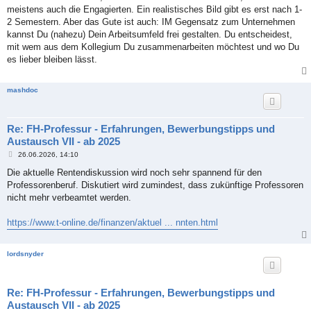
meistens auch die Engagierten. Ein realistisches Bild gibt es erst nach 1-
2 Semestern. Aber das Gute ist auch: IM Gegensatz zum Unternehmen
kannst Du (nahezu) Dein Arbeitsumfeld frei gestalten. Du entscheidest,
mit wem aus dem Kollegium Du zusammenarbeiten möchtest und wo Du
es lieber bleiben lässt.
mashdoc
Re: FH-Professur - Erfahrungen, Bewerbungstipps und
Austausch VII - ab 2025
B
26.06.2026, 14:10
e
i
Die aktuelle Rentendiskussion wird noch sehr spannend für den
t
Professorenberuf. Diskutiert wird zumindest, dass zukünftige Professoren
r
a
nicht mehr verbeamtet werden.
g
https://www.t-online.de/finanzen/aktuel ... nnten.html
lordsnyder
Re: FH-Professur - Erfahrungen, Bewerbungstipps und
Austausch VII - ab 2025