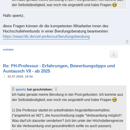
g
der Selbstständigkeit, war noch nie angestellt und habe Fragen
Hallo qwertz,
diese Fragen können dir die kompetenten Mitarbeiter:innen des
Hochschullehrerbunds in einer Berufungsberatung beantworten:
https://www.hlb.de/ziel-professur/berufungsberatung
echolot
Re: FH-Professur - Erfahrungen, Bewerbungstipps und
Austausch VII - ab 2025
B
22.07.2026, 16:34
e
i
t
qwertz
hat geschrieben:
r
a
Ich habe gerade meine Berufung in der Post gefunden. Ich komme aus
g
der Selbstständigkeit, war noch nie angestellt und habe Fragen
1) Die Professur startet im unbefristeten Angestelltenverhältnis
("angelehnt an W2"), die Ausschreibung sagte "Verbeamtung möglich".
Was darf ich darunter verstehen? (ich bin unter der Höchstaltersgrenze
für die Verbeamtung und gesundheitlich sollte es auch passen).