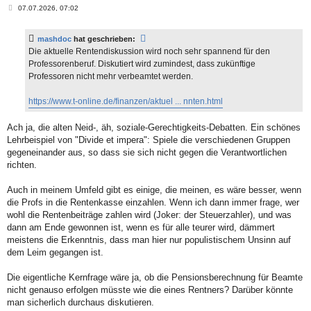
B
07.07.2026, 07:02
e
i
t
mashdoc
hat geschrieben:
r
a
Die aktuelle Rentendiskussion wird noch sehr spannend für den
g
Professorenberuf. Diskutiert wird zumindest, dass zukünftige
Professoren nicht mehr verbeamtet werden.
https://www.t-online.de/finanzen/aktuel ... nnten.html
Ach ja, die alten Neid-, äh, soziale-Gerechtigkeits-Debatten. Ein schönes
Lehrbeispiel von "Divide et impera": Spiele die verschiedenen Gruppen
gegeneinander aus, so dass sie sich nicht gegen die Verantwortlichen
richten.
Auch in meinem Umfeld gibt es einige, die meinen, es wäre besser, wenn
die Profs in die Rentenkasse einzahlen. Wenn ich dann immer frage, wer
wohl die Rentenbeiträge zahlen wird (Joker: der Steuerzahler), und was
dann am Ende gewonnen ist, wenn es für alle teurer wird, dämmert
meistens die Erkenntnis, dass man hier nur populistischem Unsinn auf
dem Leim gegangen ist.
Die eigentliche Kernfrage wäre ja, ob die Pensionsberechnung für Beamte
nicht genauso erfolgen müsste wie die eines Rentners? Darüber könnte
man sicherlich durchaus diskutieren.