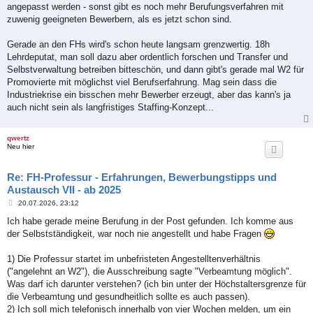
angepasst werden - sonst gibt es noch mehr Berufungsverfahren mit
zuwenig geeigneten Bewerbern, als es jetzt schon sind.
Gerade an den FHs wird's schon heute langsam grenzwertig. 18h
Lehrdeputat, man soll dazu aber ordentlich forschen und Transfer und
Selbstverwaltung betreiben bitteschön, und dann gibt's gerade mal W2 für
Promovierte mit möglichst viel Berufserfahrung. Mag sein dass die
Industriekrise ein bisschen mehr Bewerber erzeugt, aber das kann's ja
auch nicht sein als langfristiges Staffing-Konzept...
qwertz
Neu hier
Re: FH-Professur - Erfahrungen, Bewerbungstipps und
Austausch VII - ab 2025
B
20.07.2026, 23:12
e
i
Ich habe gerade meine Berufung in der Post gefunden. Ich komme aus
t
der Selbstständigkeit, war noch nie angestellt und habe Fragen
r
a
g
1) Die Professur startet im unbefristeten Angestelltenverhältnis
("angelehnt an W2"), die Ausschreibung sagte "Verbeamtung möglich".
Was darf ich darunter verstehen? (ich bin unter der Höchstaltersgrenze für
die Verbeamtung und gesundheitlich sollte es auch passen).
2) Ich soll mich telefonisch innerhalb von vier Wochen melden, um ein