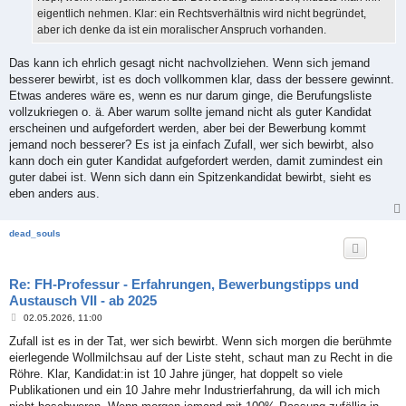
eigentlich nehmen. Klar: ein Rechtsverhältnis wird nicht begründet,
aber ich denke da ist ein moralischer Anspruch vorhanden.
Das kann ich ehrlich gesagt nicht nachvollziehen. Wenn sich jemand
besserer bewirbt, ist es doch vollkommen klar, dass der bessere gewinnt.
Etwas anderes wäre es, wenn es nur darum ginge, die Berufungsliste
vollzukriegen o. ä. Aber warum sollte jemand nicht als guter Kandidat
erscheinen und aufgefordert werden, aber bei der Bewerbung kommt
jemand noch besserer? Es ist ja einfach Zufall, wer sich bewirbt, also
kann doch ein guter Kandidat aufgefordert werden, damit zumindest ein
guter dabei ist. Wenn sich dann ein Spitzenkandidat bewirbt, sieht es
eben anders aus.
dead_souls
Re: FH-Professur - Erfahrungen, Bewerbungstipps und
Austausch VII - ab 2025
B
02.05.2026, 11:00
e
i
Zufall ist es in der Tat, wer sich bewirbt. Wenn sich morgen die berühmte
t
eierlegende Wollmilchsau auf der Liste steht, schaut man zu Recht in die
r
a
Röhre. Klar, Kandidat:in ist 10 Jahre jünger, hat doppelt so viele
g
Publikationen und ein 10 Jahre mehr Industrierfahrung, da will ich mich