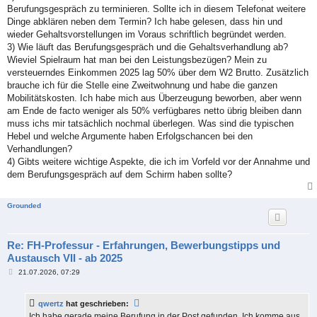
Berufungsgespräch zu terminieren. Sollte ich in diesem Telefonat weitere
Dinge abklären neben dem Termin? Ich habe gelesen, dass hin und
wieder Gehaltsvorstellungen im Voraus schriftlich begründet werden.
3) Wie läuft das Berufungsgespräch und die Gehaltsverhandlung ab?
Wieviel Spielraum hat man bei den Leistungsbezügen? Mein zu
versteuerndes Einkommen 2025 lag 50% über dem W2 Brutto. Zusätzlich
brauche ich für die Stelle eine Zweitwohnung und habe die ganzen
Mobilitätskosten. Ich habe mich aus Überzeugung beworben, aber wenn
am Ende de facto weniger als 50% verfügbares netto übrig bleiben dann
muss ichs mir tatsächlich nochmal überlegen. Was sind die typischen
Hebel und welche Argumente haben Erfolgschancen bei den
Verhandlungen?
4) Gibts weitere wichtige Aspekte, die ich im Vorfeld vor der Annahme und
dem Berufungsgespräch auf dem Schirm haben sollte?
Grounded
Re: FH-Professur - Erfahrungen, Bewerbungstipps und
Austausch VII - ab 2025
B
21.07.2026, 07:29
e
i
t
qwertz
hat geschrieben:
r
a
Ich habe gerade meine Berufung in der Post gefunden. Ich komme aus