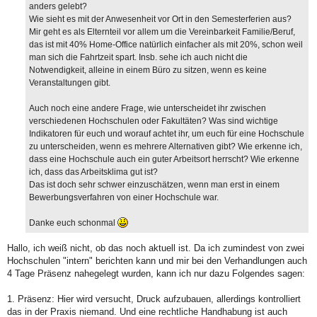
anders gelebt?
Wie sieht es mit der Anwesenheit vor Ort in den Semesterferien aus?
Mir geht es als Elternteil vor allem um die Vereinbarkeit Familie/Beruf,
das ist mit 40% Home-Office natürlich einfacher als mit 20%, schon weil
man sich die Fahrtzeit spart. Insb. sehe ich auch nicht die
Notwendigkeit, alleine in einem Büro zu sitzen, wenn es keine
Veranstaltungen gibt.
Auch noch eine andere Frage, wie unterscheidet ihr zwischen
verschiedenen Hochschulen oder Fakultäten? Was sind wichtige
Indikatoren für euch und worauf achtet ihr, um euch für eine Hochschule
zu unterscheiden, wenn es mehrere Alternativen gibt? Wie erkenne ich,
dass eine Hochschule auch ein guter Arbeitsort herrscht? Wie erkenne
ich, dass das Arbeitsklima gut ist?
Das ist doch sehr schwer einzuschätzen, wenn man erst in einem
Bewerbungsverfahren von einer Hochschule war.
Danke euch schonmal
Hallo, ich weiß nicht, ob das noch aktuell ist. Da ich zumindest von zwei
Hochschulen "intern" berichten kann und mir bei den Verhandlungen auch
4 Tage Präsenz nahegelegt wurden, kann ich nur dazu Folgendes sagen:
1. Präsenz: Hier wird versucht, Druck aufzubauen, allerdings kontrolliert
das in der Praxis niemand. Und eine rechtliche Handhabung ist auch