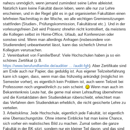
nahezu unmöglich, wenn jemand zumindest seine Lehre ableistet.
Natürlich kann keine Fakultät davon leben, wenn alle nur zur Lehre
erscheinen, und in der Regel gibt es in gut organisierten Fakultäten einen
lehrfreien Nachmittag in der Woche, wo alle wichtigen Gremiensitzungen
stattfinden (Studien-, Prüfungskommission, Fakultätsrat etc.). Und in der
vorlesungsfreien Zeit wird Präsenz ohnehin nicht kontrolliert, da meistens
die Kollegen selbst im Home-Office, Urlaub, auf Konferenzen oder
sonstwo sind. Wenn man allerdings Anfragen (insbesondere von
Studierenden) unbeantwortet lässt, kann das sicherlich Unmut im
Kollegium verursachen.
2. Vereinbarkeit von Familie/Beruf: Viele Hochschulen haben ja so ein
schönes Zertifikat (z.B.
https://www.berufundfamilie.de/auditier ... /audit-fgh
). Aber Zertifikate sind
am Ende auch nur Papier, das geduldig ist. Aus eigener Teilzeiterfahrung
kann ich sagen, dass, wenn man das frühzeitig ankündigt (möglichst im
Semester vorher), es eigentlich kein Problem ist, auch wenn Teilzeit bei
Professoren noch ungewöhnlich zu sein scheint.
Wenn man auch im
Bekanntenkreis Leute hat, die gerne mal einen Lehrauftrag übernehmen
und die Kontaktdaten dem Studiendekan rüberschiebt, erleichtert man
das Verfahren dem Studiendekan erheblich, die nicht gesicherte Lehre zu
verteilen.
3. Arbeitsklima: Jede Hochschule, eigentlich jede Fakultät, ist eigentlich
eine Überraschungstüte. Ohne interne Einblicke hat man keine Chance,
sich vorher ein realistisches Bild zu machen. Zumal selten die ganze
Fakultät in der BK sitzt, sondern nur ein kleiner Teil davon, und das sind