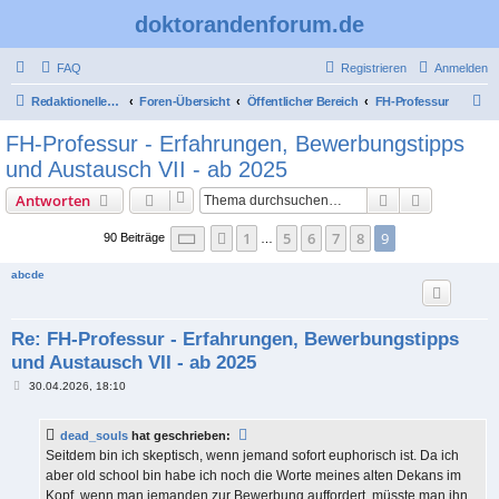
doktorandenforum.de
FAQ
Registrieren
Anmelden
S
Redaktioneller Teil
Foren-Übersicht
Öffentlicher Bereich
FH-Professur
u
FH-Professur - Erfahrungen, Bewerbungstipps
c
und Austausch VII - ab 2025
h
Suche
Erweiterte
Antworten
e
Seite
9
von
9
1
5
6
7
8
9
Vorherige
90 Beiträge
…
abcde
Re: FH-Professur - Erfahrungen, Bewerbungstipps
und Austausch VII - ab 2025
B
30.04.2026, 18:10
e
i
t
dead_souls
hat geschrieben:
r
a
Seitdem bin ich skeptisch, wenn jemand sofort euphorisch ist. Da ich
g
aber old school bin habe ich noch die Worte meines alten Dekans im
Kopf, wenn man jemanden zur Bewerbung auffordert, müsste man ihn