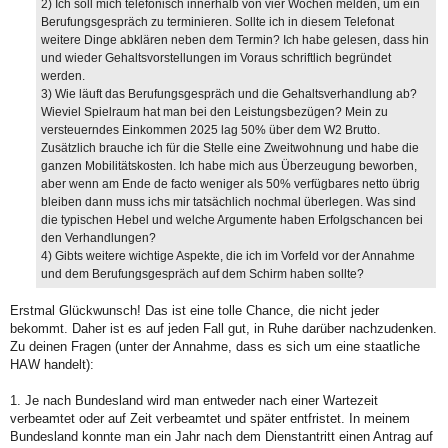
2) Ich soll mich telefonisch innerhalb von vier Wochen melden, um ein
Berufungsgespräch zu terminieren. Sollte ich in diesem Telefonat
weitere Dinge abklären neben dem Termin? Ich habe gelesen, dass hin
und wieder Gehaltsvorstellungen im Voraus schriftlich begründet
werden.
3) Wie läuft das Berufungsgespräch und die Gehaltsverhandlung ab?
Wieviel Spielraum hat man bei den Leistungsbezügen? Mein zu
versteuerndes Einkommen 2025 lag 50% über dem W2 Brutto.
Zusätzlich brauche ich für die Stelle eine Zweitwohnung und habe die
ganzen Mobilitätskosten. Ich habe mich aus Überzeugung beworben,
aber wenn am Ende de facto weniger als 50% verfügbares netto übrig
bleiben dann muss ichs mir tatsächlich nochmal überlegen. Was sind
die typischen Hebel und welche Argumente haben Erfolgschancen bei
den Verhandlungen?
4) Gibts weitere wichtige Aspekte, die ich im Vorfeld vor der Annahme
und dem Berufungsgespräch auf dem Schirm haben sollte?
Erstmal Glückwunsch! Das ist eine tolle Chance, die nicht jeder
bekommt. Daher ist es auf jeden Fall gut, in Ruhe darüber nachzudenken.
Zu deinen Fragen (unter der Annahme, dass es sich um eine staatliche
HAW handelt):
1. Je nach Bundesland wird man entweder nach einer Wartezeit
verbeamtet oder auf Zeit verbeamtet und später entfristet. In meinem
Bundesland konnte man ein Jahr nach dem Dienstantritt einen Antrag auf