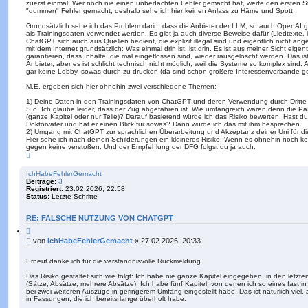
e
zuerst einmal: Wer noch nie einen unbedachten Fehler gemacht hat, werfe den ersten 
r
n
"dummen" Fehler gemacht, deshalb sehe ich hier keinen Anlass zu Häme und Spott.
a
g
Grundsätzlich sehe ich das Problem darin, dass die Anbieter der LLM, so auch OpenAI g
als Trainingsdaten verwendet werden. Es gibt ja auch diverse Beweise dafür (Liedtexte,
ChatGPT sich auch aus Quellen bedient, die explizit illegal sind und eigentlich nicht an
mit dem Internet grundsätzlich: Was einmal drin ist, ist drin. Es ist aus meiner Sicht eigen
garantieren, dass Inhalte, die mal eingeflossen sind, wieder rausgelöscht werden. Das i
Anbieter, aber es ist schlicht technisch nicht möglich, weil die Systeme so komplex sind.
gar keine Lobby, sowas durch zu drücken (da sind schon größere Interessenverbände ges
M.E. ergeben sich hier ohnehin zwei verschiedene Themen:
1) Deine Daten in den Trainingsdaten von ChatGPT und deren Verwendung durch Dritte
S.o. Ich glaube leider, dass der Zug abgefahren ist. Wie umfangreich waren denn die Pas
(ganze Kapitel oder nur Teile)? Darauf basierend würde ich das Risiko bewerten. Hast du
Doktorvater und hat er einen Blick für sowas? Dann würde ich das mit ihm besprechen.
2) Umgang mit ChatGPT zur sprachlichen Überarbeitung und Akzeptanz deiner Uni für d
Hier sehe ich nach deinen Schilderungen ein kleineres Risiko. Wenn es ohnehin noch k
gegen keine verstoßen. Und der Empfehlung der DFG folgst du ja auch.
N
a
c
IchHabeFehlerGemacht
h
Beiträge:
3
o
Registriert:
23.02.2026, 22:58
b
Status:
Letzte Schritte
e
n
RE: FALSCHE NUTZUNG VON CHATGPT
Z
i
B
von
IchHabeFehlerGemacht
»
27.02.2026, 20:33
t
e
i
i
e
Erneut danke ich für die verständnisvolle Rückmeldung.
r
t
e
Das Risiko gestaltet sich wie folgt: Ich habe nie ganze Kapitel eingegeben, in den letz
r
n
(Sätze, Absätze, mehrere Absätze). Ich habe fünf Kapitel, von denen ich so eines fast 
a
bei zwei weiteren Auszüge in geringerem Umfang eingestellt habe. Das ist natürlich viel,
g
in Fassungen, die ich bereits lange überholt habe.