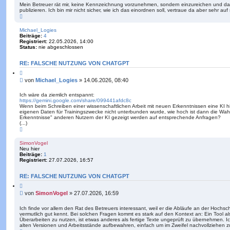
Mein Betreuer rät mir, keine Kennzeichnung vorzunehmen, sondern einzureichen und da
publizieren. Ich bin mir nicht sicher, wie ich das einordnen soll, vertraue da aber sehr auf s
N
a
c
Michael_Logies
h
Beiträge:
4
o
Registriert:
22.05.2026, 14:00
b
Status:
nie abgeschlossen
e
n
RE: FALSCHE NUTZUNG VON CHATGPT
Z
i
B
von
Michael_Logies
»
14.06.2026, 08:40
t
e
i
i
e
Ich wäre da ziemlich entspannt:
r
https://gemini.google.com/share/099441afdc8c
t
e
Wenn beim Schreiben einer wissenschaftlichen Arbeit mit neuen Erkenntnissen eine KI
r
n
eigenen Daten für Trainingszwecke nicht unterbunden wurde, wie hoch ist dann die Wahr
a
Erkenntnisse" anderen Nutzern der KI gezeigt werden auf entsprechende Anfragen?
g
(...)
N
a
c
SimonVogel
h
Neu hier
o
Beiträge:
1
b
Registriert:
27.07.2026, 16:57
e
n
RE: FALSCHE NUTZUNG VON CHATGPT
Z
i
B
von
SimonVogel
»
27.07.2026, 16:59
t
e
i
i
e
Ich finde vor allem den Rat des Betreuers interessant, weil er die Abläufe an der Hoch
r
vermutlich gut kennt. Bei solchen Fragen kommt es stark auf den Kontext an: Ein Tool 
t
e
Überarbeiten zu nutzen, ist etwas anderes als fertige Texte ungeprüft zu übernehmen. Ic
r
n
alten Versionen und Arbeitsstände aufbewahren, einfach um im Zweifel nachvollziehen zu
a