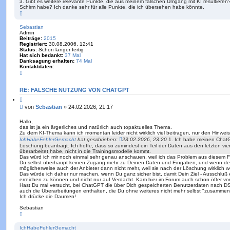
3. Gibt es weitere relevante Punkte, die aus meinem falschen Umgang mit KI resultieren
Schirm habe? Ich danke sehr für alle Punkte, die ich übersehen habe könnte.
N
a
c
Sebastian
h
Admin
o
Beiträge:
2015
b
Registriert:
30.08.2006, 12:41
e
Status:
Schon länger fertig
n
Hat sich bedankt:
37 Mal
Danksagung erhalten:
74 Mal
Kontaktdaten:
K
o
n
t
RE: FALSCHE NUTZUNG VON CHATGPT
a
Z
k
i
t
B
von
Sebastian
»
24.02.2026, 21:17
t
d
e
i
a
i
e
Hallo,
t
r
das ist ja ein ärgerliches und natürlich auch topaktuelles Thema.
t
e
e
Zu dem KI-Thema kann ich momentan leider nicht wirklich viel beitragen, nur den Hinwe
n
r
n
v
IchHabeFehlerGemacht
hat geschrieben:
23.02.2026, 23:20
1. Ich habe meinen ChatG
a
o
Löschung beantragt. Ich hoffe, dass so zumindest ein Teil der Daten aus den letzten vie
g
n
überarbeitet habe, nicht in die Trainingsmodelle kommt.
S
Das würd ich mir noch einmal sehr genau anschauen, weil ich das Problem aus diesem
e
Du selbst überhaupt keinen Zugang mehr zu Deinen Daten und Eingaben, und wenn der A
b
möglicherweise auch der Anbieter dann nicht mehr, weil sie nach der Löschung wirklich w
a
Das würde ich daher nur machen, wenn Du ganz sicher bist, damit Dein Ziel - Ausschlu
s
erreichen zu können und nicht nur auf Verdacht. Kam hier im Forum auch schon öfter vor
t
Hast Du mal versucht, bei ChatGPT die über Dich gespeicherten Benutzerdaten nach DS
i
auch die Überarbeitungen enthalten, die Du ohne weiteres nicht mehr selbst "zusamme
a
Ich drücke die Daumen!
n
Sebastian
N
a
c
IchHabeFehlerGemacht
h