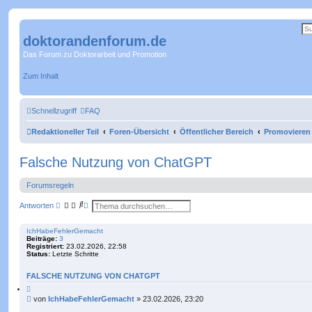
doktorandenforum.de
Das Forum zu Doktorarbeit und Promotion
Zum Inhalt
Schnellzugriff
FAQ
Redaktioneller Teil
Foren-Übersicht
Öffentlicher Bereich
Promovieren
Falsche Nutzung von ChatGPT
Forumsregeln
S
E
Antworten
u
r
c
w
h
e
IchHabeFehlerGemacht
e
i
Beiträge:
3
t
Registriert:
23.02.2026, 22:58
e
Status:
Letzte Schritte
r
t
FALSCHE NUTZUNG VON CHATGPT
e
S
Z
i
u
B
von
IchHabeFehlerGemacht
»
23.02.2026, 23:20
t
c
e
i