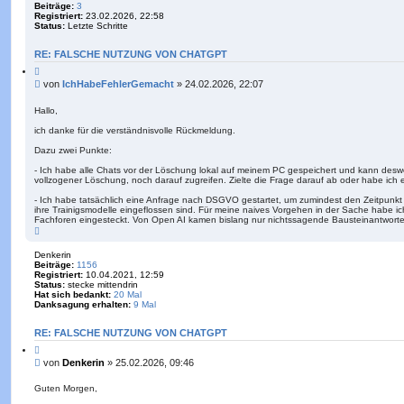
Beiträge:
3
o
Registriert:
23.02.2026, 22:58
b
Status:
Letzte Schritte
e
n
RE: FALSCHE NUTZUNG VON CHATGPT
Z
i
B
von
IchHabeFehlerGemacht
»
24.02.2026, 22:07
t
e
i
i
e
Hallo,
r
t
e
ich danke für die verständnisvolle Rückmeldung.
r
n
a
Dazu zwei Punkte:
g
- Ich habe alle Chats vor der Löschung lokal auf meinem PC gespeichert und kann desw
vollzogener Löschung, noch darauf zugreifen. Zielte die Frage darauf ab oder habe ich
- Ich habe tatsächlich eine Anfrage nach DSGVO gestartet, um zumindest den Zeitpunkt 
ihre Trainigsmodelle eingeflossen sind. Für meine naives Vorgehen in der Sache habe ich
Fachforen eingesteckt. Von Open AI kamen bislang nur nichtssagende Bausteinantwort
N
a
c
Denkerin
h
Beiträge:
1156
o
Registriert:
10.04.2021, 12:59
b
Status:
stecke mittendrin
e
Hat sich bedankt:
20 Mal
n
Danksagung erhalten:
9 Mal
RE: FALSCHE NUTZUNG VON CHATGPT
Z
i
B
von
Denkerin
»
25.02.2026, 09:46
t
e
i
i
e
Guten Morgen,
r
t