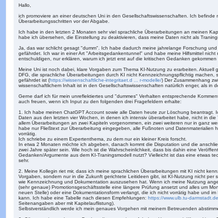
h
i
e
Hallo,
e
r
t
e
ich promoviere an einer deutschen Uni in den Gesellschaftswissenschaften. Ich befinde m
r
n
Überarbeitungsschritten vor der Abgabe.
a
g
Ich habe in den letzten 2 Monaten sehr viel sprachliche Überarbeitungen an meinen K
habe ich übersehen, die Einstellung zu deaktivieren, dass meine Daten nicht als Trani
Ja, das war schlicht gesagt "dumm". Ich habe dadurch meine jahrelange Forschung und m
gefährdet. Ich war in einer Art "Arbeitsgedankentunnel" und habe meine Hilfsmittel nicht r
entschuldigen, nur erklären, warum ich jetzt erst auf die kritischen Gedanken gekommen 
Meine Uni ist noch dabei, klare Vorgaben zum Thema KI-Nutzung zu erarbeiten. Aktuell gib
DFG, die sprachliche Überarbeitungen durch KI nicht Kennzeichnungspflichtig machen, so
gefährdet ist (
https://wissenschaftliche-integritaet.d ... r-modelle/
) Der Zusammenhang zwis
wissenschaftlichem Inhalt ist in den Gesellschaftswissenschaften natürlich enger, als in
Gerne darf ich für mein unreflektiertes und "dummes" Verhalten entsprechende Komme
auch freuen, wenn ich Input zu den folgenden drei Fragefeldern erhalte:
1. Ich habe meinen ChatGPT Account sowie alle Daten heute zur Löschung beantragt. Ich
Daten aus den letzten vier Wochen, in denen ich intensiv überarbeitet habe, nicht in di
allem Überarbeitungen an zwei Kapiteln vorgenommen, ein zwei weiteren nur in ganz w
habe nur Fließtext zur Überarbeitung eingegeben, alle Fußnoten und Datenmaterialien h
vorrätig.
Ich schriebe zu einem Expertenthema, zu dem nur ein kleiner Kreis forscht.
In etwa 2 Monaten möchte ich abgeben, danach kommt die Disputation und die anschli
zwei Jahre später sein. Wie hoch ist die Wahrscheinlichkeit, dass bis dahin eine Veröffe
Gedanken/Argumente aus dem KI-Traningsmodell nutzt? Vielleicht ist das eine etwas tec
sehr.
2. Meine Kollegin riet mir, dass ich meine sprachlichen Überarbeitungen mit KI nicht kenn
Vorgaben, sondern nur in die Zukunft gerichtete Leitideen gibt, ist KI-Nutzung nicht per
wie Kennzeichnung und Dokumentation auszusehen hat. Wenn ich meine Nutzung angebe
(sehr genaue) Promotionsgeschäftsstelle eine längere Prüfung ansetzt und alles um Mona
neuen Stelle) oder eine Dokumentationsform verlangt, die ich nicht vorrätig habe und im
kann. Ich habe eine Tabelle nach diesen Empfehlungen:
https://www.ulb.tu-darmstadt.de
Seitenangaben aber mit Kapitelauflistung).
Selbstverständlich werde ich mein genaues Vorgehen mit meinem Betreuenden abstimm