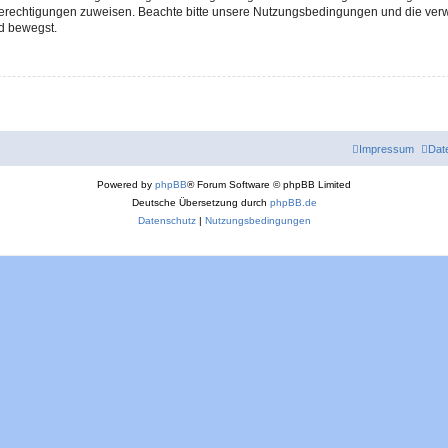
 Berechtigungen zuweisen. Beachte bitte unsere Nutzungsbedingungen und die verwa
d bewegst.
Impressum
Dat
Powered by
phpBB
® Forum Software © phpBB Limited
Deutsche Übersetzung durch
phpBB.de
Datenschutz
|
Nutzungsbedingungen