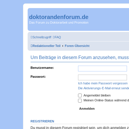
doktorandenforum.de
Das Forum zu Doktorarbeit und Promotion
Schnellzugriff
FAQ
Redaktioneller Teil
Foren-Übersicht
Um Beiträge in diesem Forum anzusehen, musst 
Benutzername:
Passwort:
Ich habe mein Passwort vergessen
Die Aktivierungs-E-Mail erneut send
Angemeldet bleiben
Meinen Online-Status während d
REGISTRIEREN
Du musst in diesem Forum registriert sein, um dich anmelden zu