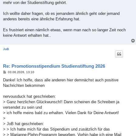
mehr von der Studienstiftung gehört.
Ich wollte daher fragen, ob es jemandem ähnlich geht oder jemand
anderes bereits eine ähnliche Erfahrung hat.
Es frustriert einen nämlich etwas, wenn man nach so langer Zeit noch
keine Antwort erhalten hat..
JoB
Re: Promotionsstipendium Studienstiftung 2026
B
03.06.2026, 13:10
e
i
Danke! Ich hoffe, dass alle anderen hier demnächst auch positive
t
Nachrichten bekommen
r
a
g
nervousduck hat geschrieben:
> Ganz herzlichen Glückwunsch!! Dann scheinen die Schreiben ja
versendet zu sein und
> ich hoffe meins bald zu erhalten. Vielen Dank für Deine Antwort!
>
> JoB hat geschrieben:
> > Ich hatte mich für das Stipendium und zusätzlich für das
> > Marianne-Plehn-Programm beworben. Vorhin habe ich eine Mail