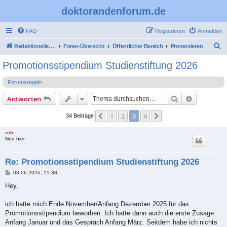
doktorandenforum.de
FAQ
Registrieren
Anmelden
S
Redaktioneller Teil
Foren-Übersicht
Öffentlicher Bereich
Promovieren
u
Promotionsstipendium Studienstiftung 2026
c
Forumsregeln
h
e
Suche
Erweiterte
Antworten
1
2
3
4
Vorherige
Nächste
34 Beiträge
rch
Neu hier
Re: Promotionsstipendium Studienstiftung 2026
B
03.06.2026, 11:38
e
i
Hey,
t
r
a
ich hatte mich Ende November/Anfang Dezember 2025 für das
g
Promotionsstipendium beworben. Ich hatte dann auch die erste Zusage
Anfang Januar und das Gespräch Anfang März. Seitdem habe ich nichts