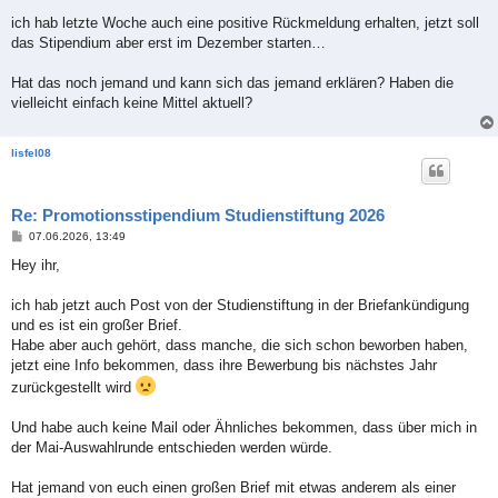
r
a
ich hab letzte Woche auch eine positive Rückmeldung erhalten, jetzt soll
g
das Stipendium aber erst im Dezember starten…
Hat das noch jemand und kann sich das jemand erklären? Haben die
vielleicht einfach keine Mittel aktuell?
lisfel08
Re: Promotionsstipendium Studienstiftung 2026
B
07.06.2026, 13:49
e
i
Hey ihr,
t
r
a
ich hab jetzt auch Post von der Studienstiftung in der Briefankündigung
g
und es ist ein großer Brief.
Habe aber auch gehört, dass manche, die sich schon beworben haben,
jetzt eine Info bekommen, dass ihre Bewerbung bis nächstes Jahr
zurückgestellt wird
Und habe auch keine Mail oder Ähnliches bekommen, dass über mich in
der Mai-Auswahlrunde entschieden werden würde.
Hat jemand von euch einen großen Brief mit etwas anderem als einer