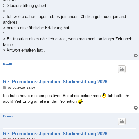
> Studienstiftung gehört.
>
> Ich wollte daher fragen, ob es jemandem ähnlich geht oder jemand
anderes
> bereits eine ähnliche Erfahrung hat.
>
> Es frustriert einen nämlich etwas, wenn man nach so langer Zeit noch
keine
> Antwort erhalten hat..
PaulH
Re: Promotionsstipendium Studienstiftung 2026
B
05.06.2026, 12:50
e
i
Ich habe heute meinen positiven Bescheid bekommen
Ich hoffe ihr
t
auch! Viel Erfolg an alle in der Promotion
r
a
g
Conan
Re: Promotionsstipendium Studienstiftung 2026