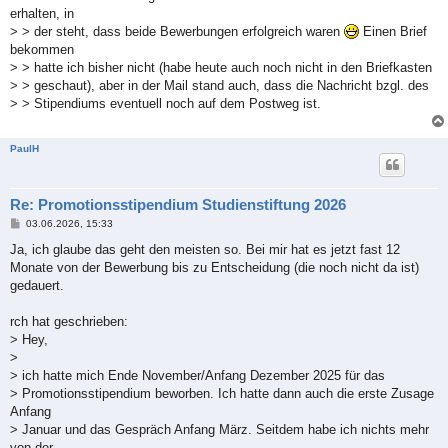
erhalten, in
> > der steht, dass beide Bewerbungen erfolgreich waren
Einen Brief
bekommen
> > hatte ich bisher nicht (habe heute auch noch nicht in den Briefkasten
> > geschaut), aber in der Mail stand auch, dass die Nachricht bzgl. des
> > Stipendiums eventuell noch auf dem Postweg ist.
PaulH
Re: Promotionsstipendium Studienstiftung 2026
B
03.06.2026, 15:33
e
i
Ja, ich glaube das geht den meisten so. Bei mir hat es jetzt fast 12
t
Monate von der Bewerbung bis zu Entscheidung (die noch nicht da ist)
r
a
gedauert.
g
rch hat geschrieben:
> Hey,
>
> ich hatte mich Ende November/Anfang Dezember 2025 für das
> Promotionsstipendium beworben. Ich hatte dann auch die erste Zusage
Anfang
> Januar und das Gespräch Anfang März. Seitdem habe ich nichts mehr
von der