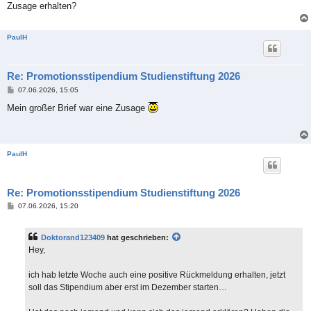
Zusage erhalten?
PaulH
Re: Promotionsstipendium Studienstiftung 2026
B
07.06.2026, 15:05
e
i
Mein großer Brief war eine Zusage
t
r
a
g
PaulH
Re: Promotionsstipendium Studienstiftung 2026
B
07.06.2026, 15:20
e
i
t
Doktorand123409
hat geschrieben:
r
a
Hey,
g
ich hab letzte Woche auch eine positive Rückmeldung erhalten, jetzt
soll das Stipendium aber erst im Dezember starten…