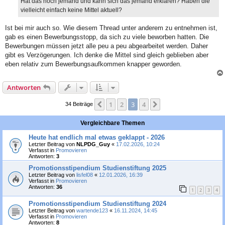
Hat das noch jemand und kann sich das jemand erklären? Haben die
vielleicht einfach keine Mittel aktuell?
Ist bei mir auch so. Wie diesem Thread unter anderem zu entnehmen ist,
gab es einen Bewerbungsstopp, da sich zu viele beworben hatten. Die
Bewerbungen müssen jetzt alle peu a peu abgearbeitet werden. Daher
gibt es Verzögerungen. Ich denke die Mittel sind gleich geblieben aber
eben relativ zum Bewerbungsaufkommen knapper geworden.
Antworten
1
2
3
4
Vorherige
Nächste
34 Beiträge
Vergleichbare Themen
Heute hat endlich mal etwas geklappt - 2026
Letzter Beitrag von
NLPDG_Guy
«
17.02.2026, 10:24
Verfasst in
Promovieren
Antworten:
3
Promotionsstipendium Studienstiftung 2025
Letzter Beitrag von
lisfel08
«
12.01.2026, 16:39
Verfasst in
Promovieren
Antworten:
36
1
2
3
4
Promotionsstipendium Studienstiftung 2024
Letzter Beitrag von
wartende123
«
16.11.2024, 14:45
Verfasst in
Promovieren
Antworten:
8