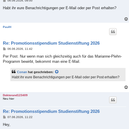
B
06.06.2026, 08:00
e
i
Habt ihr eure Benachrichtigungen per E-Mail oder per Post erhalten?
t
r
a
g
PaulH
Re: Promotionsstipendium Studienstiftung 2026
B
06.06.2026, 11:42
e
i
Per Post. Nur wenn man sich gleichzeitig auch für das Marianne-Plehn-
t
Programm bewirbt, bekommt man eine E-Mail.
r
a
g
Conan
hat geschrieben:
Habt ihr eure Benachrichtigungen per E-Mail oder per Post erhalten?
Doktorand123409
Neu hier
Re: Promotionsstipendium Studienstiftung 2026
B
07.06.2026, 11:22
e
i
Hey,
t