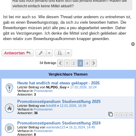
Hat das noch jemand und kann sich das jemand erklären? Haben die
vielleicht einfach keine Mittel aktuell?
Ist bei mir auch so. Wie diesem Thread unter anderem zu entnehmen ist,
gab es einen Bewerbungsstopp, da sich zu viele beworben hatten. Die
Bewerbungen müssen jetzt alle peu a peu abgearbeitet werden. Daher
gibt es Verzögerungen. Ich denke die Mittel sind gleich geblieben aber
eben relativ zum Bewerbungsaufkommen knapper geworden.
Antworten
1
2
3
4
Vorherige
Nächste
34 Beiträge
Vergleichbare Themen
Heute hat endlich mal etwas geklappt - 2026
Letzter Beitrag von
NLPDG_Guy
«
17.02.2026, 10:24
Verfasst in
Promovieren
Antworten:
3
Promotionsstipendium Studienstiftung 2025
Letzter Beitrag von
lisfel08
«
12.01.2026, 16:39
Verfasst in
Promovieren
Antworten:
36
1
2
3
4
Promotionsstipendium Studienstiftung 2024
Letzter Beitrag von
wartende123
«
16.11.2024, 14:45
Verfasst in
Promovieren
Antworten:
8