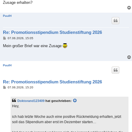
Zusage erhalten?
PaulH
Re: Promotionsstipendium Studienstiftung 2026
B
07.06.2026, 15:05
e
i
Mein großer Brief war eine Zusage
t
r
a
g
PaulH
Re: Promotionsstipendium Studienstiftung 2026
B
07.06.2026, 15:20
e
i
t
Doktorand123409
hat geschrieben:
r
a
Hey,
g
ich hab letzte Woche auch eine positive Rückmeldung erhalten, jetzt
soll das Stipendium aber erst im Dezember starten…