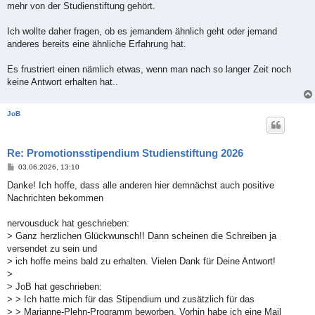
mehr von der Studienstiftung gehört.
Ich wollte daher fragen, ob es jemandem ähnlich geht oder jemand
anderes bereits eine ähnliche Erfahrung hat.
Es frustriert einen nämlich etwas, wenn man nach so langer Zeit noch
keine Antwort erhalten hat..
JoB
Re: Promotionsstipendium Studienstiftung 2026
B
03.06.2026, 13:10
e
i
Danke! Ich hoffe, dass alle anderen hier demnächst auch positive
t
Nachrichten bekommen
r
a
g
nervousduck hat geschrieben:
> Ganz herzlichen Glückwunsch!! Dann scheinen die Schreiben ja
versendet zu sein und
> ich hoffe meins bald zu erhalten. Vielen Dank für Deine Antwort!
>
> JoB hat geschrieben:
> > Ich hatte mich für das Stipendium und zusätzlich für das
> > Marianne-Plehn-Programm beworben. Vorhin habe ich eine Mail