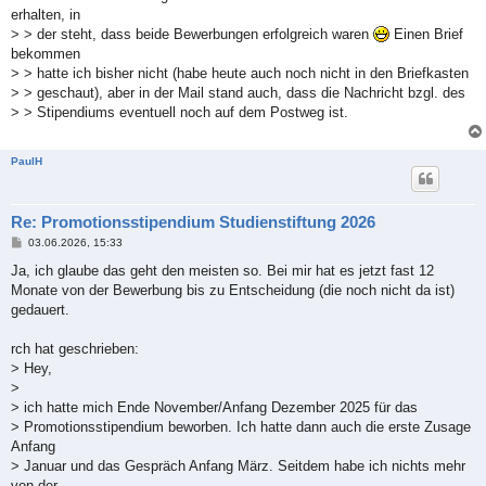
erhalten, in
> > der steht, dass beide Bewerbungen erfolgreich waren
Einen Brief
bekommen
> > hatte ich bisher nicht (habe heute auch noch nicht in den Briefkasten
> > geschaut), aber in der Mail stand auch, dass die Nachricht bzgl. des
> > Stipendiums eventuell noch auf dem Postweg ist.
PaulH
Re: Promotionsstipendium Studienstiftung 2026
B
03.06.2026, 15:33
e
i
Ja, ich glaube das geht den meisten so. Bei mir hat es jetzt fast 12
t
Monate von der Bewerbung bis zu Entscheidung (die noch nicht da ist)
r
a
gedauert.
g
rch hat geschrieben:
> Hey,
>
> ich hatte mich Ende November/Anfang Dezember 2025 für das
> Promotionsstipendium beworben. Ich hatte dann auch die erste Zusage
Anfang
> Januar und das Gespräch Anfang März. Seitdem habe ich nichts mehr
von der