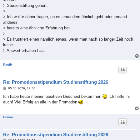
> Studienstiftung gehört.
>
> Ich wollte daher fragen, ob es jemandem ähnlich geht oder jemand
anderes
> bereits eine ähnliche Erfahrung hat.
>
> Es frustriert einen nämlich etwas, wenn man nach so langer Zeit noch
keine
> Antwort erhalten hat..
PaulH
Re: Promotionsstipendium Studienstiftung 2026
B
05.06.2026, 12:50
e
i
Ich habe heute meinen positiven Bescheid bekommen
Ich hoffe ihr
t
auch! Viel Erfolg an alle in der Promotion
r
a
g
Conan
Re: Promotionsstipendium Studienstiftung 2026