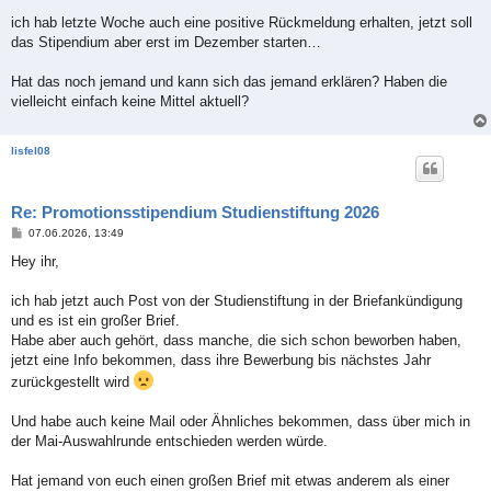
r
a
ich hab letzte Woche auch eine positive Rückmeldung erhalten, jetzt soll
g
das Stipendium aber erst im Dezember starten…
Hat das noch jemand und kann sich das jemand erklären? Haben die
vielleicht einfach keine Mittel aktuell?
lisfel08
Re: Promotionsstipendium Studienstiftung 2026
B
07.06.2026, 13:49
e
i
Hey ihr,
t
r
a
ich hab jetzt auch Post von der Studienstiftung in der Briefankündigung
g
und es ist ein großer Brief.
Habe aber auch gehört, dass manche, die sich schon beworben haben,
jetzt eine Info bekommen, dass ihre Bewerbung bis nächstes Jahr
zurückgestellt wird
Und habe auch keine Mail oder Ähnliches bekommen, dass über mich in
der Mai-Auswahlrunde entschieden werden würde.
Hat jemand von euch einen großen Brief mit etwas anderem als einer