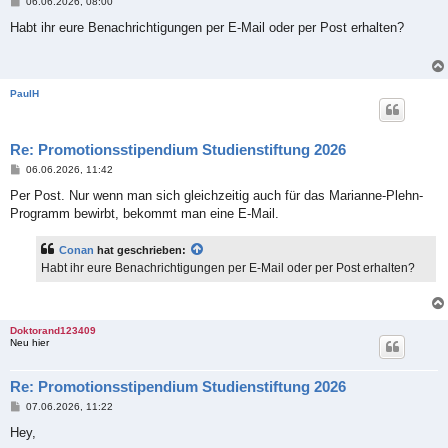
B
06.06.2026, 08:00
e
i
Habt ihr eure Benachrichtigungen per E-Mail oder per Post erhalten?
t
r
a
g
PaulH
Re: Promotionsstipendium Studienstiftung 2026
B
06.06.2026, 11:42
e
i
Per Post. Nur wenn man sich gleichzeitig auch für das Marianne-Plehn-
t
Programm bewirbt, bekommt man eine E-Mail.
r
a
g
Conan
hat geschrieben:
Habt ihr eure Benachrichtigungen per E-Mail oder per Post erhalten?
Doktorand123409
Neu hier
Re: Promotionsstipendium Studienstiftung 2026
B
07.06.2026, 11:22
e
i
Hey,
t