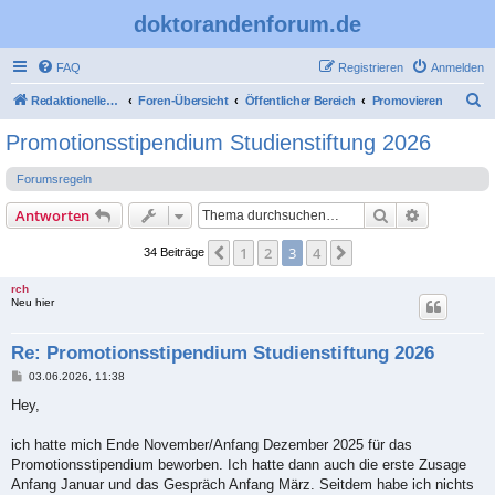
doktorandenforum.de
FAQ
Registrieren
Anmelden
S
Redaktioneller Teil
Foren-Übersicht
Öffentlicher Bereich
Promovieren
u
Promotionsstipendium Studienstiftung 2026
c
Forumsregeln
h
e
Suche
Erweiterte
Antworten
1
2
3
4
Vorherige
Nächste
34 Beiträge
rch
Neu hier
Re: Promotionsstipendium Studienstiftung 2026
B
03.06.2026, 11:38
e
i
Hey,
t
r
a
ich hatte mich Ende November/Anfang Dezember 2025 für das
g
Promotionsstipendium beworben. Ich hatte dann auch die erste Zusage
Anfang Januar und das Gespräch Anfang März. Seitdem habe ich nichts